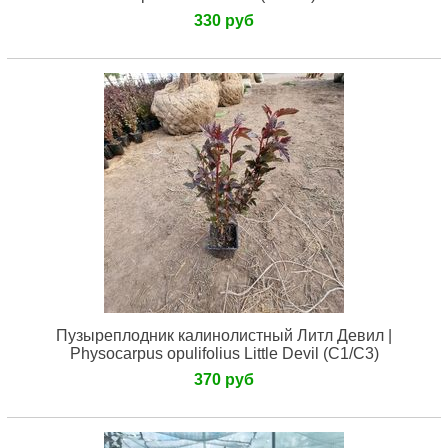
330 руб
Пузыреплодник калинолистный Литл Девил |
Physocarpus opulifolius Little Devil (С1/С3)
370 руб