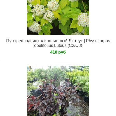
Пузыреплодник калинолистный Лютеус | Physocarpus
opulifolius Luteus (С2/С3)
410 руб