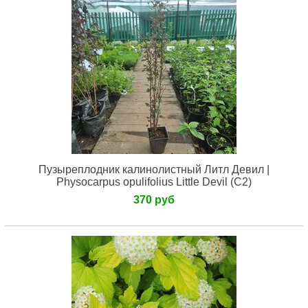
Пузыреплодник калинолистный Литл Девил |
Physocarpus opulifolius Little Devil (С2)
370 руб