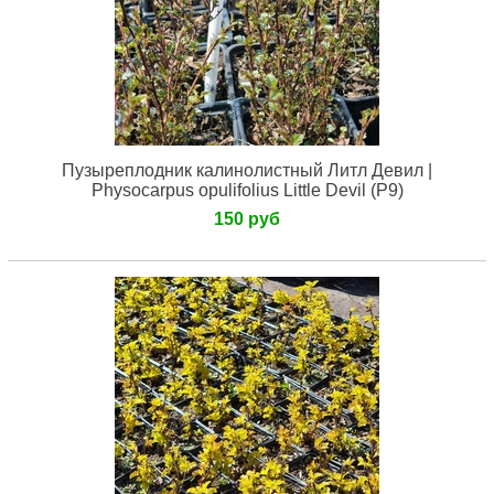
Пузыреплодник калинолистный Литл Девил |
Physocarpus opulifolius Little Devil (Р9)
150 руб