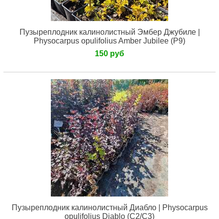
Пузыреплодник калинолистный Эмбер Джубиле |
Physocarpus opulifolius Amber Jubilee (Р9)
150 руб
Пузыреплодник калинолистный Диабло | Physocarpus
opulifolius Diablo (С2/С3)