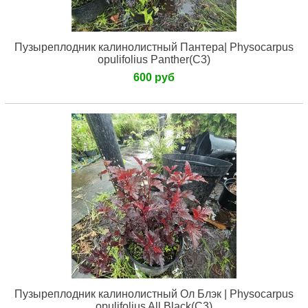
Пузыреплодник калинолистный Пантера| Physocarpus
opulifolius Panther(С3)
600 руб
Пузыреплодник калинолистный Ол Блэк | Physocarpus
opulifolius All Black(С3)