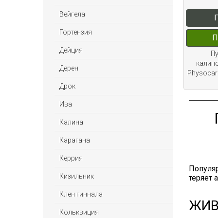
Вейгела
Гортензия
П
Дейция
П
калино
Дерен
Physocarp
Дрок
Ива
Калина
Карагана
Керрия
Популяр
Кизильник
теряет 
Клен гиннала
ЖИВ
Кольквиция