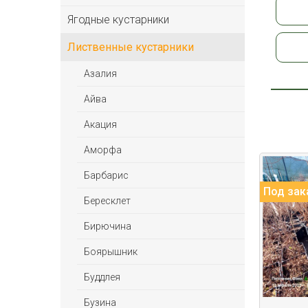
Ягодные кустарники
Лиственные кустарники
Азалия
Айва
Акация
Аморфа
Барбарис
Под зак
Бересклет
Бирючина
Боярышник
Буддлея
Бузина