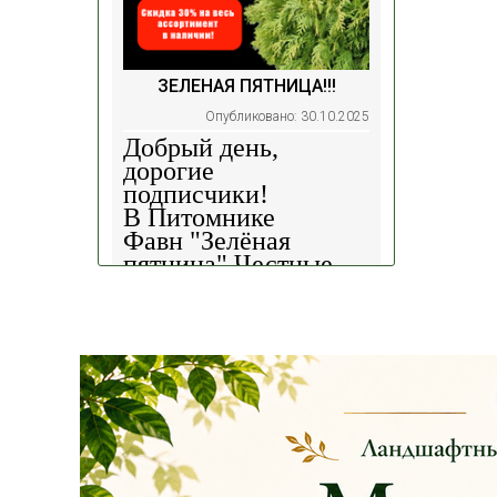
ЗЕЛЕНАЯ ПЯТНИЦА!!!
Опубликовано: 30.10.2025
Добрый день,
дорогие
подписчики!
В Питомнике
Фавн
"Зелёная
пятница".
Честные
скидки!
— 30%
на
весь ассортимент в
наличии на наших
площадках!
Сроки проведения
акции: с
29.10 2025 -
04.11.2025
!!! Цены
на сайте и на