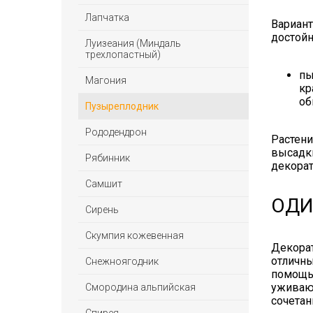
Лапчатка
Вариант
достойн
Луизеания (Миндаль
трехлопастный)
пы
Магония
кр
об
Пузыреплодник
Рододендрон
Растени
высадки
Рябинник
декора
Самшит
ОДИ
Сирень
Скумпия кожевенная
Декорат
отличны
Снежноягодник
помощь
уживают
Смородина альпийская
сочетан