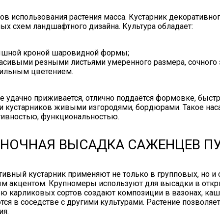
ов использования растения масса. Кустарник декоративно
ых схем ландшафтного дизайна. Культура обладает:
шной кроной шаровидной формы;
асивыми резными листьями умеренного размера, сочного з
ильным цветением.
е удачно приживается, отлично поддаётся формовке, быстр
 кустарников живыми изгородями, бордюрами. Такое наса
тивностью, функциональностью.
НОЧНАЯ ВЫСАДКА САЖЕНЦЕВ П
ивный кустарник применяют не только в групповых, но и 
м акцентом. Крупномеры используют для высадки в откры
ю карликовых сортов создают композиции в вазонах, каш
ся в соседстве с другими культурами. Растение позволя
ия.