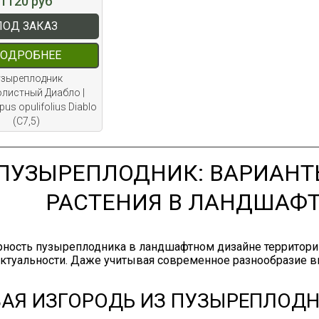
1120 руб
ПОД ЗАКАЗ
ОДРОБНЕЕ
узыреплодник
листный Диабло |
us opulifolius Diablo
(С7,5)
ПУЗЫРЕПЛОДНИК: ВАРИАНТ
РАСТЕНИЯ В ЛАНДШАФ
ность пузыреплодника в ландшафтном дизайне территорий 
актуальности. Даже учитывая современное разнообразие в
АЯ ИЗГОРОДЬ ИЗ ПУЗЫРЕПЛОД