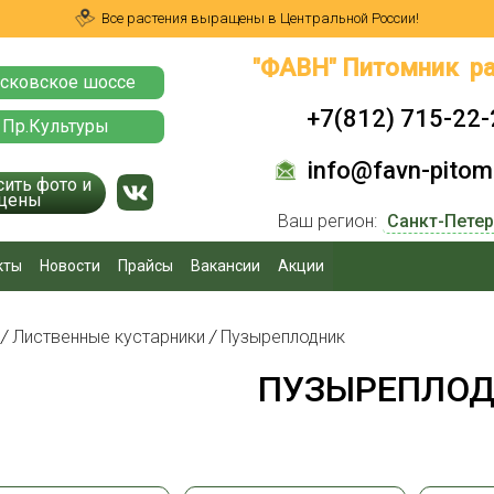
Все растения выращены в Центральной России!
"ФАВН" Питомник ра
сковское шоссе
+7(812) 715-22-
 Пр.Культуры
info@favn-pitomn
сить фото и
цены
Ваш регион:
кты
Новости
Прайсы
Вакансии
Акции
я
/
Лиственные кустарники
/
Пузыреплодник
ПУЗЫРЕПЛО