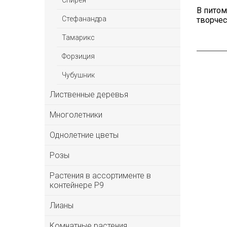
Спирея
В пито
Стефанандра
творчес
Тамарикс
Форзиция
Чубушник
Лиственные деревья
Многолетники
Однолетние цветы
Розы
Растения в ассортименте в
контейнере P9
Лианы
Комнатные растения