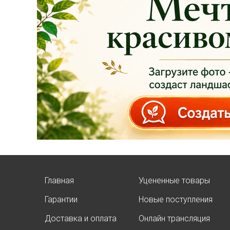
площадке указаны
БЕЗ учёта скидки
!!!
Успейте приобрести
качественные
растения и украсить
свой сад! Всех ждём
в нашем питомнике!
ЧИТАТЬ ДАЛЕЕ
Главная
Уцененные товары
Гарантии
Новые поступления
АКЦИЯ ТУИ БРАБАНТ
Доставка и оплата
Онлайн трансляция
Опубликовано: 07.08.2025