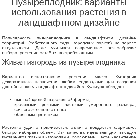
Пузыреплодник: варианты
использования растения в
ландшафтном дизайне
Популярность пузыреплодника в ландшафтном дизайне
территорий (собственного сада, городских парков) не теряет
актуальности. Даже учитывая современное разнообразие
выбора, растение остаётся востребованным.
Живая изгородь из пузыреплодника
Вариантов использования растения масса. Кустарник
декоративного назначения любим садоводами для создания
достойных схем ландшафтного дизайна. Культура обладает:
пышной кроной шаровидной формы;
красивыми резными листьями умеренного размера,
сочного зелёного оттенка;
обильным цветением.
Растение удачно приживается, отлично поддаётся формовке,
быстро набирает объём. Эти качества идеальны для высадки
кустарников живыми изгородями, бордюрами. Такое насаждение