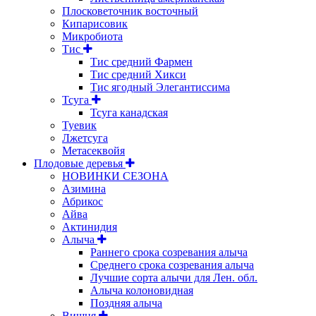
Плосковеточник восточный
Кипарисовик
Микробиота
Тис
Тис средний Фармен
Тис средний Хикси
Тис ягодный Элегантиссима
Тсуга
Тсуга канадская
Туевик
Лжетсуга
Метасеквойя
Плодовые деревья
НОВИНКИ СЕЗОНА
Азимина
Абрикос
Айва
Актинидия
Алыча
Раннего срока созревания алыча
Среднего срока созревания алыча
Лучшие сорта алычи для Лен. обл.
Алыча колоновидная
Поздняя алыча
Вишня