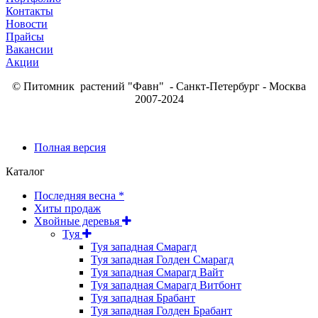
Контакты
Новости
Прайсы
Вакансии
Акции
© Питомник растений "Фавн" - Санкт-Петербург - Москва
2007-2024
Полная версия
Каталог
Последняя весна *
Хиты продаж
Хвойные деревья
Туя
Туя западная Смарагд
Туя западная Голден Смарагд
Туя западная Смарагд Вайт
Туя западная Смарагд Витбонт
Туя западная Брабант
Туя западная Голден Брабант