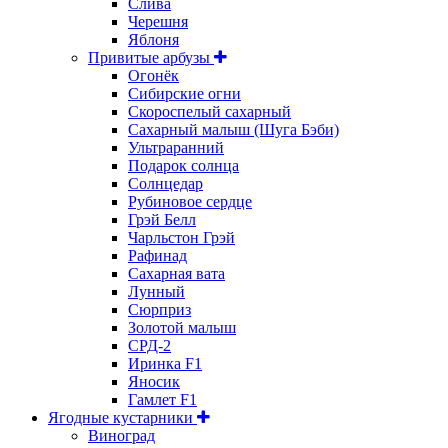
Слива
Черешня
Яблоня
Привитые арбузы
Огонёк
Сибирские огни
Скороспелый сахарный
Сахарный малыш (Шуга Бэби)
Ультраранний
Подарок солнца
Солнцедар
Рубиновое сердце
Грэй Белл
Чарльстон Грэй
Рафинад
Сахарная вата
Лунный
Сюрприз
Золотой малыш
СРД-2
Иринка F1
Яносик
Гамлет F1
Ягодные кустарники
Виноград