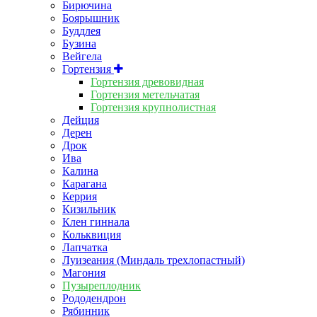
Бирючина
Боярышник
Буддлея
Бузина
Вейгела
Гортензия
Гортензия древовидная
Гортензия метельчатая
Гортензия крупнолистная
Дейция
Дерен
Дрок
Ива
Калина
Карагана
Керрия
Кизильник
Клен гиннала
Кольквиция
Лапчатка
Луизеания (Миндаль трехлопастный)
Магония
Пузыреплодник
Рододендрон
Рябинник