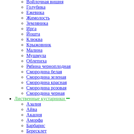
Войлочная вишня
Голубика
Ежевика
Жимолость
Земляника
Ирга
Йошта
Клюква
Крыжовник
Малина
Мушмула
Облепиха
Рябина черноплодная
Смородина белая
Смородина зеленая
Смородина красная
Смородина розовая
Смородина черная
Лиственные кустарники
Азалия
Айва
Акация
Аморфа
Барбарис
Бересклет