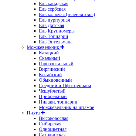
Ель канадская
Ель сербская
Ель колючая (зеленая хвоя)
Ель пурпурная
Ель Датская
Ель Крупномеры
Ель Топиарий
Ель Энгельмана
Можжевельник
Казацкий
Скальный
Горизонтальный
Виргинский
Китайский
Обыкновенный
Средний и Пфитцериана
Чешуйчатый
Прибрежный
Ниваки, топиарии
Можжевельник на штамбе
Пихта
Высокорослая
Сибирская
Одноцветная
Сахалинская