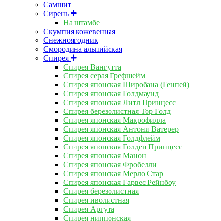
Самшит
Сирень
На штамбе
Скумпия кожевенная
Снежноягодник
Смородина альпийская
Спирея
Спирея Вангутта
Спирея серая Грефшейм
Спирея японская Широбана (Генпей)
Спирея японская Голдмаунд
Спирея японская Литл Принцесс
Спирея березолистная Тор Голд
Спирея японская Макрофилла
Спирея японская Антони Ватерер
Спирея японская Голдфлейм
Спирея японская Голден Принцесс
Спирея японская Манон
Спирея японская Фробелли
Спирея японская Мерло Стар
Спирея японская Гарвес Рейнбоу
Спирея березолистная
Спирея иволистная
Спирея Аргута
Спирея ниппонская