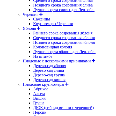
Среднего срока созревания слива
Позднего срока созревания слива
Лучшие сорта сливы для Лен. обл.
Черешня
Саженцы
Крупномеры Черешни
Яблоня
Раннего срока созревания яблоня
Среднего срока созревания яблоня
Позднего срока созревания яблоня
Колоновидная яблоня
Лучшие сорта яблонь для Лен. обл.
На штамбе
Плодовые с несколькими прививками
Дерево-сад яблоня
Дерево-сад слива
Дерево-сад груша
Дерево-сад вишня
Плодовые крупномеры
Абрикос
Алыча
Вишня
Груша
ДЮК (гибрид вишни с черешней)
Персик