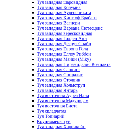
Туя западная шаровидная
Туя западная Колумна
Туя западная Ауреоспиката
Туя западная Кинг оф Брабант
Туя западная Вагнери
Туя западная Вареана Лютесценс
Туя западная вересковидная
Туя западная Голден Анн
Туя западная Дегрут Спайр
Туя западная Европа Голд
Туя западная Еллоу Риббон
Туя западная Майки (Miky)
Туя западная Пирамидалис Компакта
Туя западная Санкист
Туя западная Спиралис
Туя западная Столвик
Туя западная Холмструп
Туя западная Янтарь
Туя восточная Ауреа Нана
Туя восточная Мадуродам
Туя восточная Биота
Туя складчатая
Туя Топиарий
Крупномеры туи
Туя западная Харрикейн