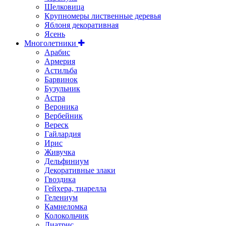
Шелковица
Крупномеры лиственные деревья
Яблоня декоративная
Ясень
Многолетники
Арабис
Армерия
Астильбa
Барвинок
Бузульник
Астра
Вероника
Вербейник
Вереск
Гайлардия
Ирис
Живучка
Дельфиниум
Декоративные злаки
Гвоздика
Гейхера, тиарелла
Гелениум
Камнеломка
Колокольчик
Лиатрис