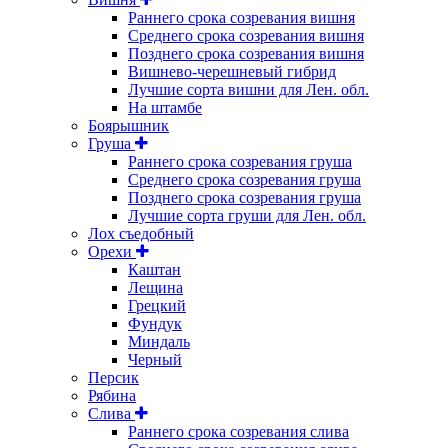
Раннего срока созревания вишня
Среднего срока созревания вишня
Позднего срока созревания вишня
Вишнево-черешневый гибрид
Лучшие сорта вишни для Лен. обл.
На штамбе
Боярышник
Груша
Раннего срока созревания груша
Среднего срока созревания груша
Позднего срока созревания груша
Лучшие сорта груши для Лен. обл.
Лох съедобный
Орехи
Каштан
Лещина
Грецкий
Фундук
Миндаль
Черный
Персик
Рябина
Слива
Раннего срока созревания слива