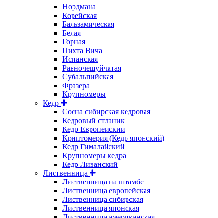
Нордмана
Корейская
Бальзамическая
Белая
Горная
Пихта Вича
Испанская
Равночешуйчатая
Субальпийская
Фразера
Крупномеры
Кедр
Сосна сибирская кедровая
Кедровый стланик
Кедр Европейский
Криптомерия (Кедр японский)
Кедр Гималайский
Крупномеры кедра
Кедр Ливанский
Лиственница
Лиственница на штамбе
Лиственница европейская
Лиственница сибирская
Лиственница японская
Лиственница американская