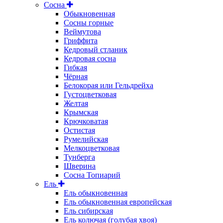
Сосна
Обыкновенная
Сосны горные
Веймутова
Гриффита
Кедровый стланик
Кедровая сосна
Гибкая
Чёрная
Белокорая или Гельдрейха
Густоцветковая
Желтая
Крымская
Крючковатая
Остистая
Румелийская
Мелкоцветковая
Тунберга
Шверина
Сосна Топиарий
Ель
Ель обыкновенная
Ель обыкновенная европейская
Ель сибирская
Ель колючая (голубая хвоя)