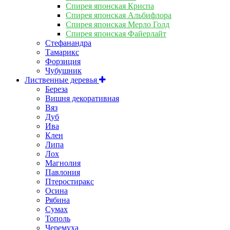
Спирея японская Криспа
Спирея японская Альбифлора
Спирея японская Мерло Голд
Спирея японская Файерлайт
Стефанандра
Тамарикс
Форзиция
Чубушник
Лиственные деревья
Береза
Вишня декоративная
Вяз
Дуб
Ива
Клен
Липа
Лох
Магнолия
Павлония
Птеростиракс
Осина
Рябина
Сумах
Тополь
Черемуха