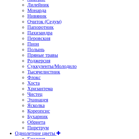
Лилейник
Монарда
Нивяник
Очиток (Седум)
Папоротник
Пахизандра
Перовския
Пион
Полынь
Пряные травы
Роджерсия
Суккуленты/Молодило
Тысячелистник
Флокс
Хоста
Хризантема
Чистец
Эхинацея
Ясколка
Кореопсис
Бухарник
Обриета
Пиретрум
Однолетние цветы
Гацания