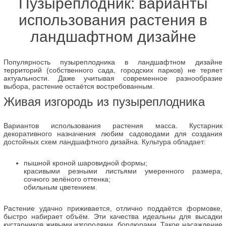
Пузыреплодник: варианты
использования растения в
ландшафтном дизайне
Популярность пузыреплодника в ландшафтном дизайне
территорий (собственного сада, городских парков) не теряет
актуальности. Даже учитывая современное разнообразие
выбора, растение остаётся востребованным.
Живая изгородь из пузыреплодника
Вариантов использования растения масса. Кустарник
декоративного назначения любим садоводами для создания
достойных схем ландшафтного дизайна. Культура обладает:
пышной кроной шаровидной формы;
красивыми резными листьями умеренного размера,
сочного зелёного оттенка;
обильным цветением.
Растение удачно приживается, отлично поддаётся формовке,
быстро набирает объём. Эти качества идеальны для высадки
кустарников живыми изгородями, бордюрами. Такое насаждение