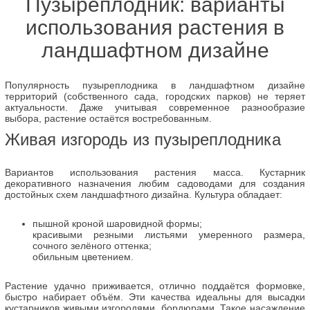
Пузыреплодник: варианты
использования растения в
ландшафтном дизайне
Популярность пузыреплодника в ландшафтном дизайне
территорий (собственного сада, городских парков) не теряет
актуальности. Даже учитывая современное разнообразие
выбора, растение остаётся востребованным.
Живая изгородь из пузыреплодника
Вариантов использования растения масса. Кустарник
декоративного назначения любим садоводами для создания
достойных схем ландшафтного дизайна. Культура обладает:
пышной кроной шаровидной формы;
красивыми резными листьями умеренного размера,
сочного зелёного оттенка;
обильным цветением.
Растение удачно приживается, отлично поддаётся формовке,
быстро набирает объём. Эти качества идеальны для высадки
кустарников живыми изгородями, бордюрами. Такое насаждение