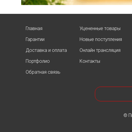
Главная
Уцененные товары
Гарантии
Новые поступления
АКЦИЯ ТУИ БРАБАНТ
Доставка и оплата
Онлайн трансляция
Опубликовано: 07.08.2025
Портфолио
Контакты
Добрый день, дорогие
подписчики!
Обратная связь
У нас началась
СУПЕР
АКЦИЯ!
Скидка 20%
на
все
туи западные
Брабант
в наличии на
нашей площадке!
© П