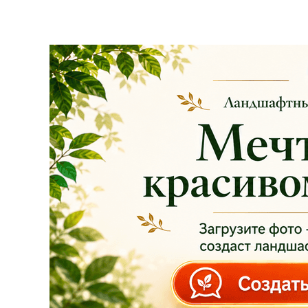
скидки!
— 30%
на
весь ассортимент в
наличии на наших
площадках!
Сроки проведения
акции: с
29.10 2025 -
04.11.2025
!!! Цены
на сайте и на
площадке указаны
БЕЗ учёта скидки
!!!
Успейте приобрести
качественные
растения и украсить
свой сад! Всех ждём
в нашем питомнике!
ЧИТАТЬ ДАЛЕЕ