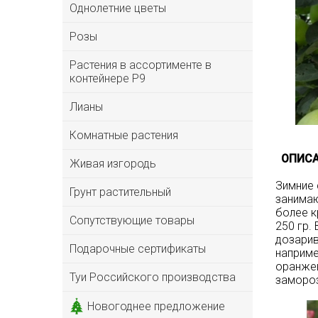
Однолетние цветы
Розы
Растения в ассортименте в
контейнере P9
Лианы
Комнатные растения
ОПИСА
Живая изгородь
Зимние 
Грунт растительный
занимаю
более к
Сопутствующие товары
250 гр.
дозарив
Подарочные сертификаты
наприме
оранжев
Туи Российского производства
замороз
Новогоднее предложение