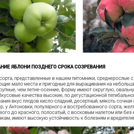
НИЕ ЯБЛОНИ ПОЗДНЕГО СРОКА СОЗРЕВАНИЯ
сорта, представленные в нашем питомники, среднерослые с
щие мало места и пригодные для выращивания на небольши
рупные, чем летне-осенние, форму имеют округлую, овальну
 Вкусовые качества высокие, по дегустационной пятибально
ания вкус плодов кисло-сладкий, десертный, мякоть сочная
р, у Антоновки, популярного и востребованного сорта, желт
ого до красного, полосатый, с восковым налетом или без н
кам, имеют высокую устойчивость к болезням и вредителя