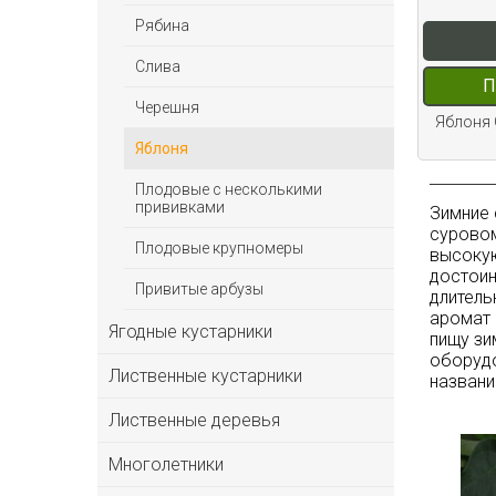
Рябина
Слива
П
Черешня
Яблоня 
Яблоня
Плодовые с несколькими
прививками
Зимние 
суровом
Плодовые крупномеры
высокую
достоин
Привитые арбузы
длитель
аромат 
Ягодные кустарники
пищу зи
оборудо
Лиственные кустарники
названи
Лиственные деревья
Многолетники