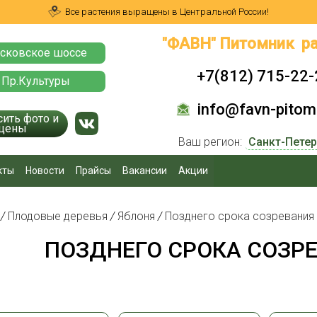
Все растения выращены в Центральной России!
"ФАВН" Питомник ра
сковское шоссе
+7(812) 715-22-
 Пр.Культуры
info@favn-pitomn
сить фото и
цены
Ваш регион:
кты
Новости
Прайсы
Вакансии
Акции
я
/
Плодовые деревья
/
Яблоня
/
Позднего срока созревания
ПОЗДНЕГО СРОКА СОЗР