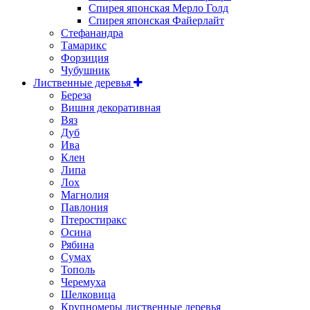
Спирея японская Мерло Голд
Спирея японская Файерлайт
Стефанандра
Тамарикс
Форзиция
Чубушник
Лиственные деревья
Береза
Вишня декоративная
Вяз
Дуб
Ива
Клен
Липа
Лох
Магнолия
Павлония
Птеростиракс
Осина
Рябина
Сумах
Тополь
Черемуха
Шелковица
Крупномеры лиственные деревья