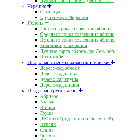
Лучшие сорта сливы для Лен. обл.
Черешня
Саженцы
Крупномеры Черешни
Яблоня
Раннего срока созревания яблоня
Среднего срока созревания яблоня
Позднего срока созревания яблоня
Колоновидная яблоня
Лучшие сорта яблонь для Лен. обл.
На штамбе
Плодовые с несколькими прививками
Дерево-сад яблоня
Дерево-сад слива
Дерево-сад груша
Дерево-сад вишня
Плодовые крупномеры
Абрикос
Алыча
Вишня
Груша
ДЮК (гибрид вишни с черешней)
Персик
Слива
Черешня