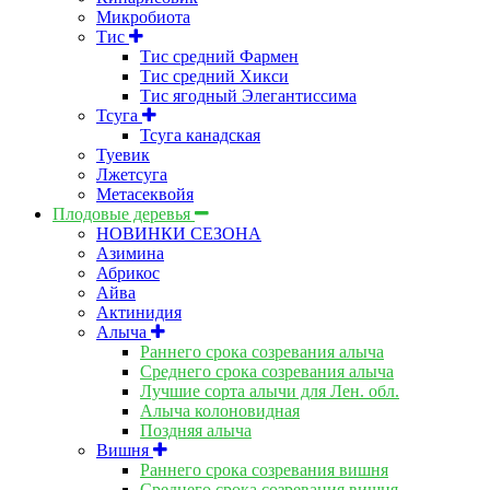
Микробиота
Тис
Тис средний Фармен
Тис средний Хикси
Тис ягодный Элегантиссима
Тсуга
Тсуга канадская
Туевик
Лжетсуга
Метасеквойя
Плодовые деревья
НОВИНКИ СЕЗОНА
Азимина
Абрикос
Айва
Актинидия
Алыча
Раннего срока созревания алыча
Среднего срока созревания алыча
Лучшие сорта алычи для Лен. обл.
Алыча колоновидная
Поздняя алыча
Вишня
Раннего срока созревания вишня
Среднего срока созревания вишня