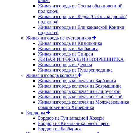
ключ!
Живая изгородь из Сосны обыкновенной
под ключ!
Живая изгородь из Кедра (Сосны кедровой)
под ключ!
Живая изгородь из Ели канадской Коники
под ключ!
Живая изгородь из кустарников
Живая изгородь из Кизильника
Живая изгородь из Барбариса
Живая изгородь из Спиреи
ЖИВАЯ ИЗГОРОДЬ ИЗ БОЯРЫШНИКА
Живая изгородь из Дерена
Живая изгородь из Пузыреплодника
Живая изгородь колючая
Живая изгородь колючая из Барбариса
Живая изгородь колючая из Боярышника
Живая изгородь колючая из Ели русской
Живая изгородь колючая из Ели сербской
Живая изгородь колючая из Можжевельника
обыкновенного Хиберника
Бордюры
Бордюр из Туи западной Хозери
Бордюр из Кизильника блестящего
Бордюр из Барбариса