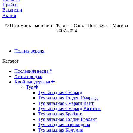
Прайсы
Вакансии
Акции
© Питомник растений "Фавн" - Санкт-Петербург - Москва
2007-2024
Полная версия
Каталог
Последняя весна *
Хиты продаж
Хвойные деревья
Туя
Туя западная Смарагд
Туя западная Голден Смарагд
Туя западная Смарагд Вайт
Туя западная Смарагд Витбонт
Туя западная Брабант
Туя западная Голден Брабант
Туя западная шаровидная
Туя западная Колумна