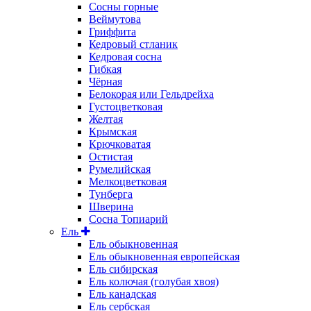
Сосны горные
Веймутова
Гриффита
Кедровый стланик
Кедровая сосна
Гибкая
Чёрная
Белокорая или Гельдрейха
Густоцветковая
Желтая
Крымская
Крючковатая
Остистая
Румелийская
Мелкоцветковая
Тунберга
Шверина
Сосна Топиарий
Ель
Ель обыкновенная
Ель обыкновенная европейская
Ель сибирская
Ель колючая (голубая хвоя)
Ель канадская
Ель сербская