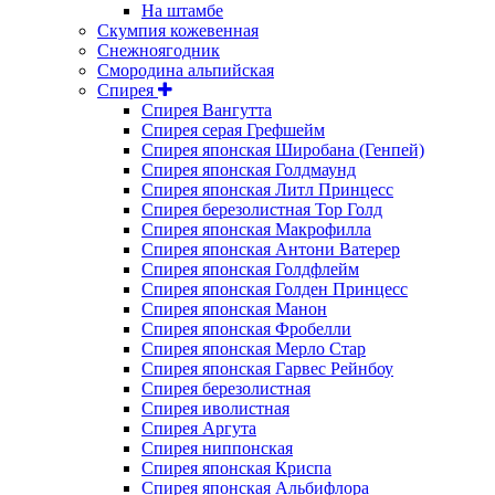
На штамбе
Скумпия кожевенная
Снежноягодник
Смородина альпийская
Спирея
Спирея Вангутта
Спирея серая Грефшейм
Спирея японская Широбана (Генпей)
Спирея японская Голдмаунд
Спирея японская Литл Принцесс
Спирея березолистная Тор Голд
Спирея японская Макрофилла
Спирея японская Антони Ватерер
Спирея японская Голдфлейм
Спирея японская Голден Принцесс
Спирея японская Манон
Спирея японская Фробелли
Спирея японская Мерло Стар
Спирея японская Гарвес Рейнбоу
Спирея березолистная
Спирея иволистная
Спирея Аргута
Спирея ниппонская
Спирея японская Криспа
Спирея японская Альбифлора