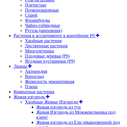
Плетистые
Почвопокровные
Спрей
Флорибунды
Чайно-гибридные
Ругоза (шиповник)
Растения в ассортименте в контейнере P9
Хвойные растения
Лиственные растения
Многолетники
Плодовые деревья (Р9)
Ягодные кустарники (Р9)
Лианы
Актинидия
Виноград
Жимолость декоративная
Плющ
Комнатные растения
Живая изгородь
Хвойные Живые Изгороди
Живая изгородь из туи
Живая Изгородь из Можжевельника под
ключ!
Живая изгородь из Ели обыкновенной под