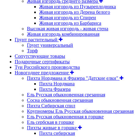
Живая изгородь среднего размера
Живая изгородь из Пузыреплодника
Живая изгородь из Дерена белого
Живая изгородь из Спиреи
Живая изгородь из Барбариса
Высокая живая изгородь - живая стена
Живая изгородь комбинированная
Грунт растительный
Грунт универсальный
Торф
Сопутствующие товары
Подарочные сертификаты
Туи Российского производства
Новогоднее предложение
Пихта Нордмана и Фразера "Датские елки"
Пихта Нордмана
Пихта Фразера
Ель Русская обыкновенная срезанная
Сосна обыкновенная срезанная
Пихта Сибирская спил
Крупномеры Ель Русская обыкновенная срезанная
Ель Русская обыкновенная в горшке
Ель сербская в горшке
Пихты живые в горшке
Пихта сибирская