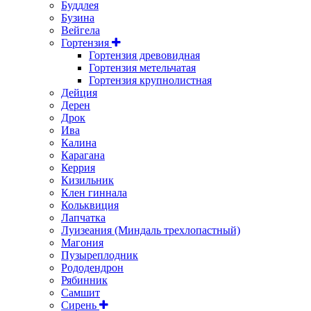
Буддлея
Бузина
Вейгела
Гортензия
Гортензия древовидная
Гортензия метельчатая
Гортензия крупнолистная
Дейция
Дерен
Дрок
Ива
Калина
Карагана
Керрия
Кизильник
Клен гиннала
Кольквиция
Лапчатка
Луизеания (Миндаль трехлопастный)
Магония
Пузыреплодник
Рододендрон
Рябинник
Самшит
Сирень