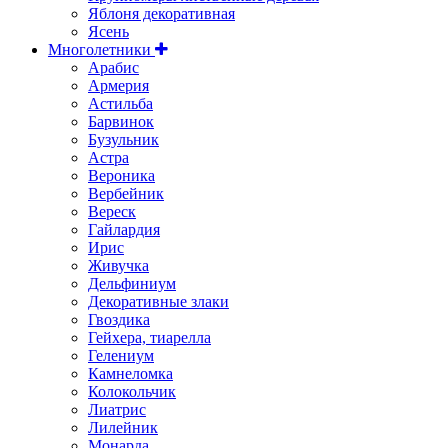
Яблоня декоративная
Ясень
Многолетники
Арабис
Армерия
Астильбa
Барвинок
Бузульник
Астра
Вероника
Вербейник
Вереск
Гайлардия
Ирис
Живучка
Дельфиниум
Декоративные злаки
Гвоздика
Гейхера, тиарелла
Гелениум
Камнеломка
Колокольчик
Лиатрис
Лилейник
Монарда