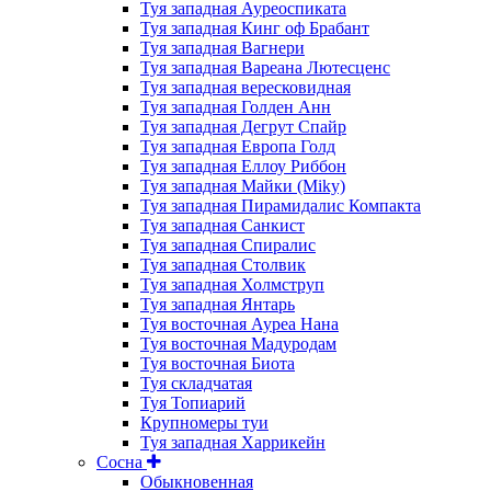
Туя западная Ауреоспиката
Туя западная Кинг оф Брабант
Туя западная Вагнери
Туя западная Вареана Лютесценс
Туя западная вересковидная
Туя западная Голден Анн
Туя западная Дегрут Спайр
Туя западная Европа Голд
Туя западная Еллоу Риббон
Туя западная Майки (Miky)
Туя западная Пирамидалис Компакта
Туя западная Санкист
Туя западная Спиралис
Туя западная Столвик
Туя западная Холмструп
Туя западная Янтарь
Туя восточная Ауреа Нана
Туя восточная Мадуродам
Туя восточная Биота
Туя складчатая
Туя Топиарий
Крупномеры туи
Туя западная Харрикейн
Сосна
Обыкновенная