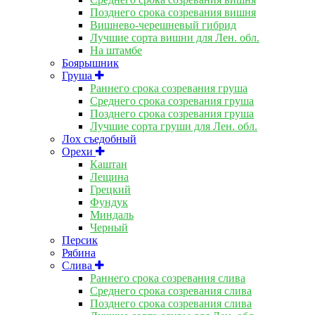
Позднего срока созревания вишня
Вишнево-черешневый гибрид
Лучшие сорта вишни для Лен. обл.
На штамбе
Боярышник
Груша
Раннего срока созревания груша
Среднего срока созревания груша
Позднего срока созревания груша
Лучшие сорта груши для Лен. обл.
Лох съедобный
Орехи
Каштан
Лещина
Грецкий
Фундук
Миндаль
Черный
Персик
Рябина
Слива
Раннего срока созревания слива
Среднего срока созревания слива
Позднего срока созревания слива