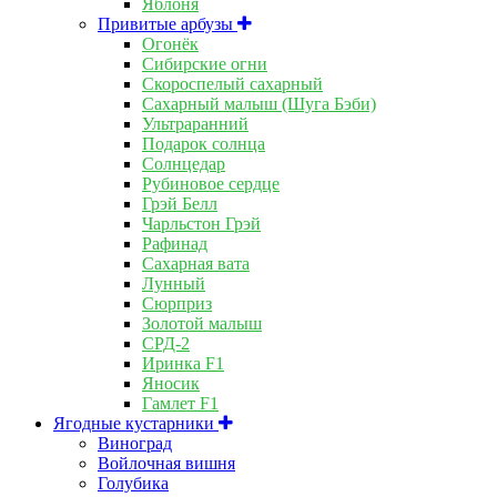
Яблоня
Привитые арбузы
Огонёк
Сибирские огни
Скороспелый сахарный
Сахарный малыш (Шуга Бэби)
Ультраранний
Подарок солнца
Солнцедар
Рубиновое сердце
Грэй Белл
Чарльстон Грэй
Рафинад
Сахарная вата
Лунный
Сюрприз
Золотой малыш
СРД-2
Иринка F1
Яносик
Гамлет F1
Ягодные кустарники
Виноград
Войлочная вишня
Голубика