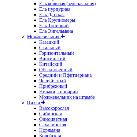
Ель колючая (зеленая хвоя)
Ель пурпурная
Ель Датская
Ель Крупномеры
Ель Топиарий
Ель Энгельмана
Можжевельник
Казацкий
Скальный
Горизонтальный
Виргинский
Китайский
Обыкновенный
Средний и Пфитцериана
Чешуйчатый
Прибрежный
Ниваки, топиарии
Можжевельник на штамбе
Пихта
Высокорослая
Сибирская
Одноцветная
Сахалинская
Нордмана
Корейская