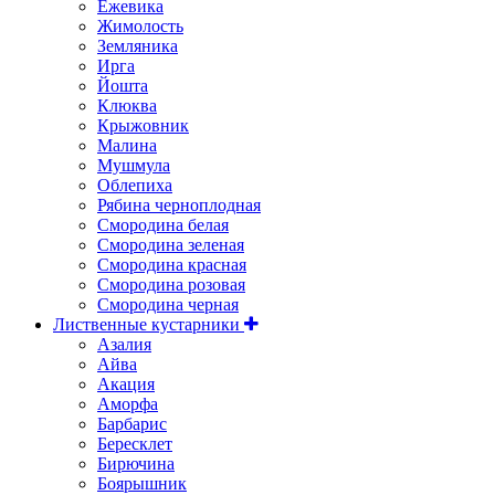
Ежевика
Жимолость
Земляника
Ирга
Йошта
Клюква
Крыжовник
Малина
Мушмула
Облепиха
Рябина черноплодная
Смородина белая
Смородина зеленая
Смородина красная
Смородина розовая
Смородина черная
Лиственные кустарники
Азалия
Айва
Акация
Аморфа
Барбарис
Бересклет
Бирючина
Боярышник