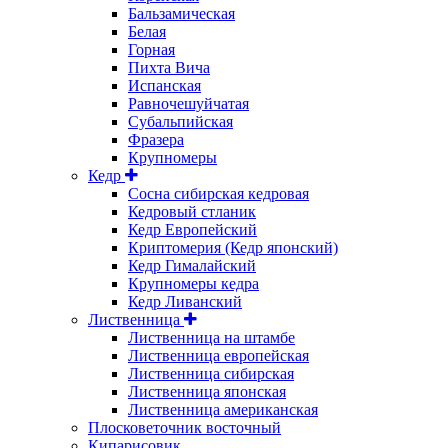
Бальзамическая
Белая
Горная
Пихта Вича
Испанская
Равночешуйчатая
Субальпийская
Фразера
Крупномеры
Кедр
Сосна сибирская кедровая
Кедровый стланик
Кедр Европейский
Криптомерия (Кедр японский)
Кедр Гималайский
Крупномеры кедра
Кедр Ливанский
Лиственница
Лиственница на штамбе
Лиственница европейская
Лиственница сибирская
Лиственница японская
Лиственница американская
Плосковеточник восточный
Кипарисовик