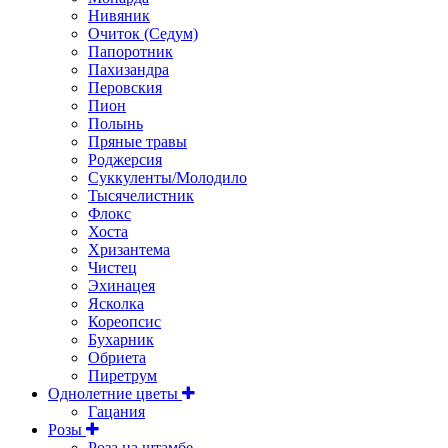
Нивяник
Очиток (Седум)
Папоротник
Пахизандра
Перовския
Пион
Полынь
Пряные травы
Роджерсия
Суккуленты/Молодило
Тысячелистник
Флокс
Хоста
Хризантема
Чистец
Эхинацея
Ясколка
Кореопсис
Бухарник
Обриета
Пиретрум
Однолетние цветы
Гацания
Розы
Роза на штамбе