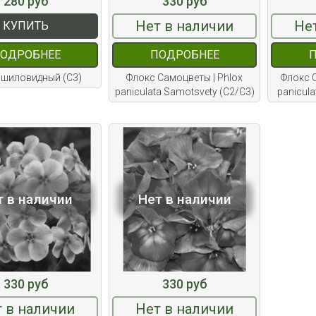
280 руб
330 руб
Нет в наличии
Не
КУПИТЬ
ОДРОБНЕЕ
ПОДРОБНЕЕ
 шиловидный (С3)
Флокс Самоцветы | Phlox
Флокс С
paniculata Samotsvety (С2/С3)
panicula
т в наличии
Нет в наличии
330 руб
330 руб
 в наличии
Нет в наличии