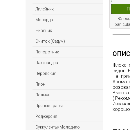
П
Лилейник
Флокс
Монарда
panicula
Нивяник
Очиток (Седум)
Папоротник
ОПИС
Пахизандра
Флокс 
видов. 
Перовския
На пря
Ароматн
Пион
розовая
Высота 
Полынь
( Реком
Изначал
Пряные травы
хорошо 
Роджерсия
Суккуленты/Молодило