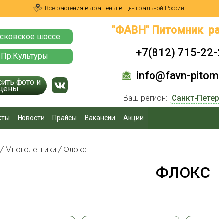
Все растения выращены в Центральной России!
"ФАВН" Питомник ра
сковское шоссе
+7(812) 715-22-
 Пр.Культуры
info@favn-pitomn
сить фото и
цены
Ваш регион:
кты
Новости
Прайсы
Вакансии
Акции
я
/
Многолетники
/
Флокс
ФЛОКС