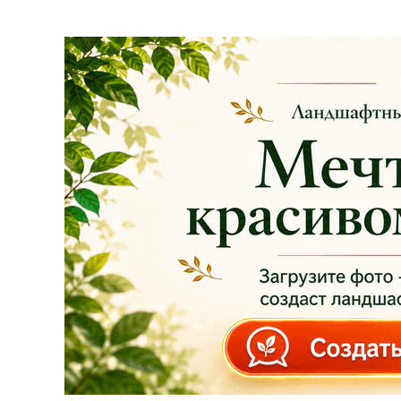
весь ассортимент в
наличии на наших
площадках!
Сроки проведения
акции: с
29.10 2025 -
04.11.2025
!!! Цены
на сайте и на
площадке указаны
БЕЗ учёта скидки
!!!
Успейте приобрести
качественные
растения и украсить
свой сад! Всех ждём
в нашем питомнике!
ЧИТАТЬ ДАЛЕЕ