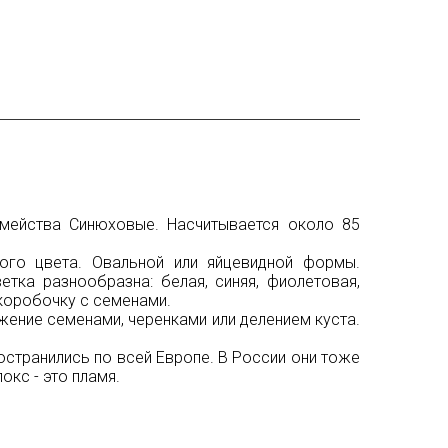
емейства Синюховые. Насчитывается около 85
ного цвета. Овальной или яйцевидной формы.
тка разнообразна: белая, синяя, фиолетовая,
 коробочку с семенами.
жение семенами, черенками или делением куста.
странились по всей Европе. В России они тоже
кс - это пламя.