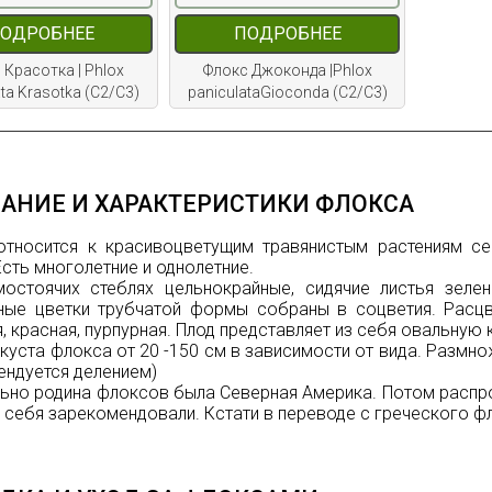
ОДРОБНЕЕ
ПОДРОБНЕЕ
 Красотка | Phlox
Флокс Джоконда |Phlox
ta Krasotka (С2/С3)
paniculataGioconda (С2/С3)
АНИЕ И ХАРАКТЕРИСТИКИ ФЛОКСА
относится к красивоцветущим травянистым растениям с
Есть многолетние и однолетние.
мостоячих стеблях цельнокрайные, сидячие листья зеле
ые цветки трубчатой формы собраны в соцветия. Расцве
, красная, пурпурная. Плод представляет из себя овальную
куста флокса от 20 -150 см в зависимости от вида. Размно
ендуется делением)
ьно родина флоксов была Северная Америка. Потом распро
себя зарекомендовали. Кстати в переводе с греческого фло