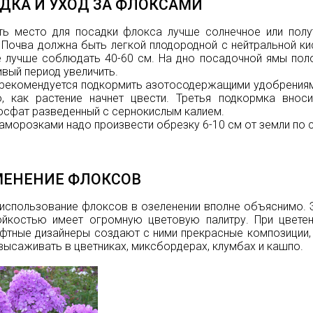
ДКА И УХОД ЗА ФЛОКСАМИ
ть место для посадки флокса лучше солнечное или полу
 Почва должна быть легкой плодородной с нейтральной к
 лучше соблюдать 40-60 см. На дно посадочной ямы пол
вый период увеличить.
 рекомендуется подкормить азотосодержащими удобрениям
о, как растение начнет цвести. Третья подкормка вноси
сфат разведенный с сернокислым калием.
аморозками надо произвести обрезку 6-10 см от земли по 
ЕНЕНИЕ ФЛОКСОВ
использование флоксов в озеленении вполне объяснимо. 
ойкостью имеет огромную цветовую палитру. При цветен
тные дизайнеры создают с ними прекрасные композиции, 
ысаживать в цветниках, миксбордерах, клумбах и кашпо.