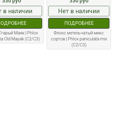
330 руб
330 руб
т в наличии
Нет в наличии
ПОДРОБНЕЕ
ПОДРОБНЕЕ
тарый Маяк | Phlox
Флокс метельчатый микс
ta Old Mayak (С2/С3)
сортов | Phlox paniculata mix
(С2/С3)