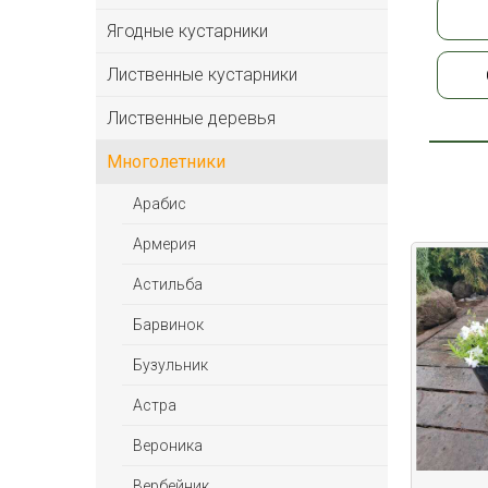
Ягодные кустарники
Лиственные кустарники
Лиственные деревья
Многолетники
Арабис
Армерия
Астильбa
Барвинок
Бузульник
Астра
Вероника
Вербейник