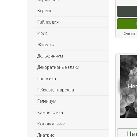
Вереск
Гайлардия
П
Ирис
Флокс
Живучка
Дельфиниум
Декоративные злаки
Гвоздика
Не
Гейхера, тиарелла
Гелениум
Камнеломка
Колокольчик
Нет
Лиатрис