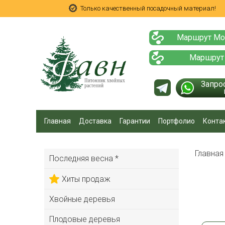
Только качественный посадочный материал!
Маршрут Мо
Маршрут
Запро
Главная
Доставка
Гарантии
Портфолио
Конта
Главна
Последняя весна *
Хиты продаж
Хвойные деревья
Плодовые деревья