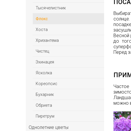
ПОСА
Тысячелистник
Выбира
солнце.
Флокс
посадке
Хоста
засушли
Весной
Хризантема
до тог
суперфо
Чистец
Перед з
Эхинацея
Ясколка
ПРИМ
Кореопсис
Частое 
зимост
Бухарник
Ландшаф
можно в
Обриета
Пиретрум
Однолетние цветы