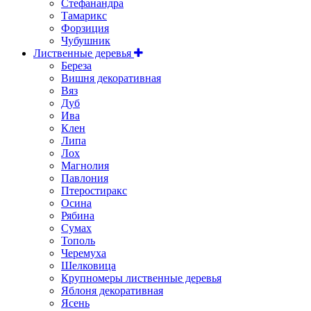
Стефанандра
Тамарикс
Форзиция
Чубушник
Лиственные деревья
Береза
Вишня декоративная
Вяз
Дуб
Ива
Клен
Липа
Лох
Магнолия
Павлония
Птеростиракс
Осина
Рябина
Сумах
Тополь
Черемуха
Шелковица
Крупномеры лиственные деревья
Яблоня декоративная
Ясень