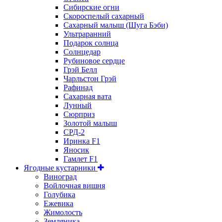
Сибирские огни
Скороспелый сахарный
Сахарный малыш (Шуга Бэби)
Ультраранний
Подарок солнца
Солнцедар
Рубиновое сердце
Грэй Белл
Чарльстон Грэй
Рафинад
Сахарная вата
Лунный
Сюрприз
Золотой малыш
СРД-2
Иринка F1
Яносик
Гамлет F1
Ягодные кустарники
Виноград
Войлочная вишня
Голубика
Ежевика
Жимолость
Земляника