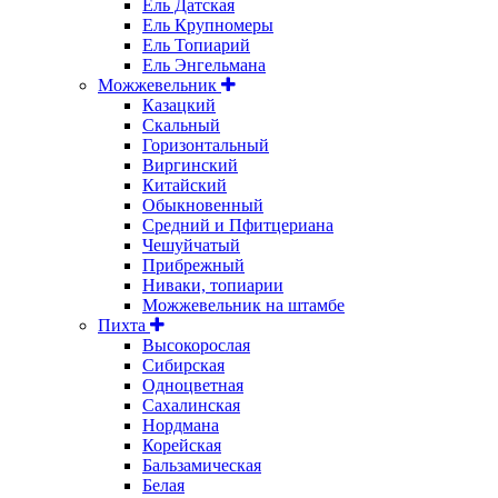
Ель Датская
Ель Крупномеры
Ель Топиарий
Ель Энгельмана
Можжевельник
Казацкий
Скальный
Горизонтальный
Виргинский
Китайский
Обыкновенный
Средний и Пфитцериана
Чешуйчатый
Прибрежный
Ниваки, топиарии
Можжевельник на штамбе
Пихта
Высокорослая
Сибирская
Одноцветная
Сахалинская
Нордмана
Корейская
Бальзамическая
Белая