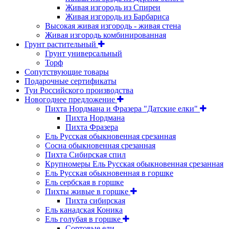
Живая изгородь из Спиреи
Живая изгородь из Барбариса
Высокая живая изгородь - живая стена
Живая изгородь комбинированная
Грунт растительный
Грунт универсальный
Торф
Сопутствующие товары
Подарочные сертификаты
Туи Российского производства
Новогоднее предложение
Пихта Нордмана и Фразера "Датские елки"
Пихта Нордмана
Пихта Фразера
Ель Русская обыкновенная срезанная
Сосна обыкновенная срезанная
Пихта Сибирская спил
Крупномеры Ель Русская обыкновенная срезанная
Ель Русская обыкновенная в горшке
Ель сербская в горшке
Пихты живые в горшке
Пихта сибирская
Ель канадская Коника
Ель голубая в горшке
Сортовые ели