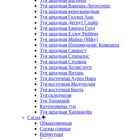
Туя западная Вагнери
Туя западная Вареана Лютесценс
Туя западная вересковидная
Туя западная Голден Анн
Туя западная Дегрут Спайр
Туя западная Европа Голд
Туя западная Еллоу Риббон
Туя западная Майки (Miky)
Туя западная Пирамидалис Компакта
Туя западная Санкист
Туя западная Спиралис
Туя западная Столвик
Туя западная Холмструп
Туя западная Янтарь
Туя восточная Ауреа Нана
Туя восточная Мадуродам
Туя восточная Биота
Туя складчатая
Туя Топиарий
Крупномеры туи
Туя западная Харрикейн
Сосна
Обыкновенная
Сосны горные
Веймутова