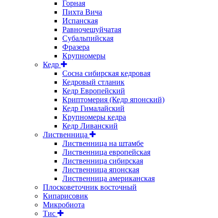
Горная
Пихта Вича
Испанская
Равночешуйчатая
Субальпийская
Фразера
Крупномеры
Кедр
Сосна сибирская кедровая
Кедровый стланик
Кедр Европейский
Криптомерия (Кедр японский)
Кедр Гималайский
Крупномеры кедра
Кедр Ливанский
Лиственница
Лиственница на штамбе
Лиственница европейская
Лиственница сибирская
Лиственница японская
Лиственница американская
Плосковеточник восточный
Кипарисовик
Микробиота
Тис