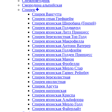
Снежноягодник
Смородина альпийская
Спирея
Спирея Вангутта
Спирея серая Грефшейм
Спирея японская Широбана (Генпей)
Спирея японская Голдмаунд
Спирея японская Литл Принцесс
Спирея березолистная Тор Голд
Спирея японская Макрофилла
Спирея японская Антони Ватерер
Спирея японская Голдфлейм
Спирея японская Голден Принцесс
Спирея японская Манон
Спирея японская Фробелли
Спирея японская Мерло Стар
Спирея японская Гарвес Рейнбоу
Спирея березолистная
Спирея иволистная
Спирея Аргута
Спирея ниппонская
Спирея японская Криспа
Спирея японская Альбифлора
Спирея японская Мерло Голд
Спирея японская Файерлайт