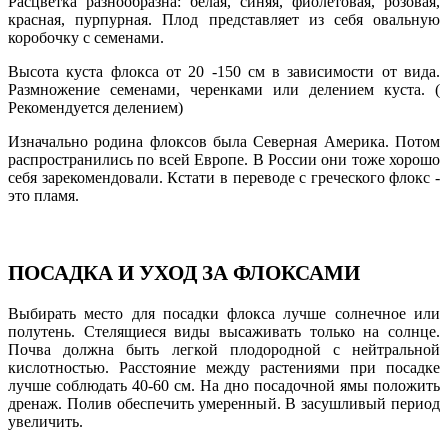
Расцветка разнообразна: белая, синяя, фиолетовая, розовая,
красная, пурпурная. Плод представляет из себя овальную
коробочку с семенами.
Высота куста флокса от 20 -150 см в зависимости от вида.
Размножение семенами, черенками или делением куста. (
Рекомендуется делением)
Изначально родина флоксов была Северная Америка. Потом
распространились по всей Европе. В России они тоже хорошо
себя зарекомендовали. Кстати в переводе с греческого флокс -
это пламя.
ПОСАДКА И УХОД ЗА ФЛОКСАМИ
Выбирать место для посадки флокса лучше солнечное или
полутень. Стелящиеся виды высаживать только на солнце.
Почва должна быть легкой плодородной с нейтральной
кислотностью. Расстояние между растениями при посадке
лучше соблюдать 40-60 см. На дно посадочной ямы положить
дренаж. Полив обеспечить умеренный. В засушливый период
увеличить.