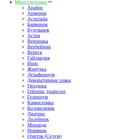
Многолетники
Арабис
Армерия
Астильбa
Барвинок
Бузульник
Астра
Вероника
Вербейник
Вереск
Гайлардия
Ирис
Живучка
Дельфиниум
Декоративные злаки
Гвоздика
Гейхера, тиарелла
Гелениум
Камнеломка
Колокольчик
Лиатрис
Лилейник
Монарда
Нивяник
Очиток (Седум)