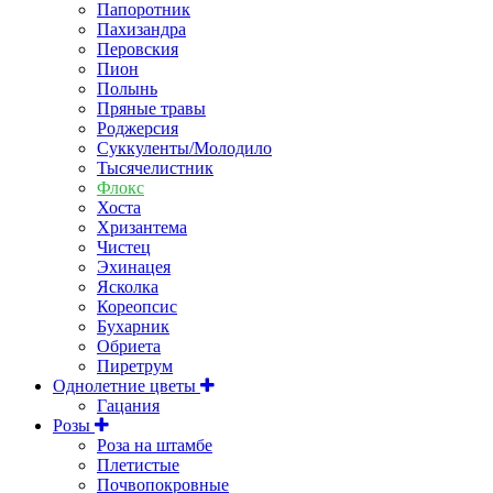
Папоротник
Пахизандра
Перовския
Пион
Полынь
Пряные травы
Роджерсия
Суккуленты/Молодило
Тысячелистник
Флокс
Хоста
Хризантема
Чистец
Эхинацея
Ясколка
Кореопсис
Бухарник
Обриета
Пиретрум
Однолетние цветы
Гацания
Розы
Роза на штамбе
Плетистые
Почвопокровные