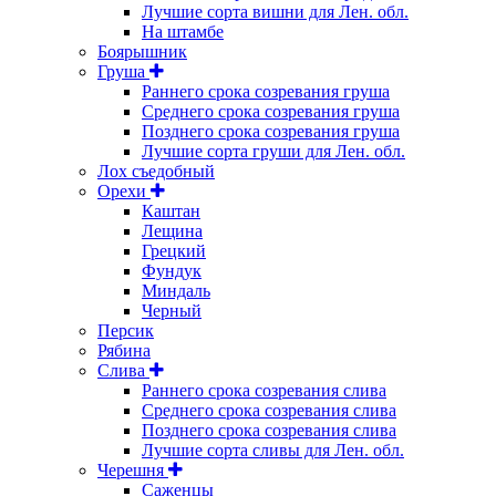
Лучшие сорта вишни для Лен. обл.
На штамбе
Боярышник
Груша
Раннего срока созревания груша
Среднего срока созревания груша
Позднего срока созревания груша
Лучшие сорта груши для Лен. обл.
Лох съедобный
Орехи
Каштан
Лещина
Грецкий
Фундук
Миндаль
Черный
Персик
Рябина
Слива
Раннего срока созревания слива
Среднего срока созревания слива
Позднего срока созревания слива
Лучшие сорта сливы для Лен. обл.
Черешня
Саженцы