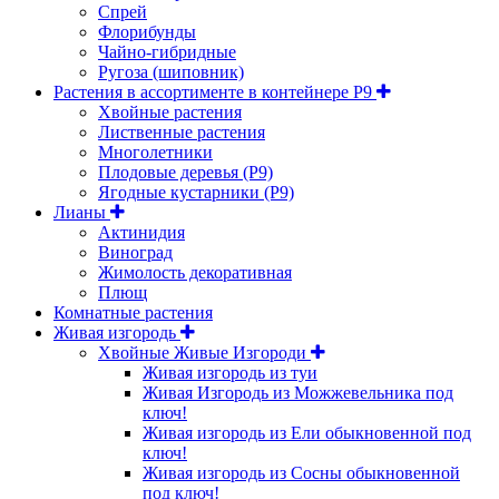
Спрей
Флорибунды
Чайно-гибридные
Ругоза (шиповник)
Растения в ассортименте в контейнере P9
Хвойные растения
Лиственные растения
Многолетники
Плодовые деревья (Р9)
Ягодные кустарники (Р9)
Лианы
Актинидия
Виноград
Жимолость декоративная
Плющ
Комнатные растения
Живая изгородь
Хвойные Живые Изгороди
Живая изгородь из туи
Живая Изгородь из Можжевельника под
ключ!
Живая изгородь из Ели обыкновенной под
ключ!
Живая изгородь из Сосны обыкновенной
под ключ!