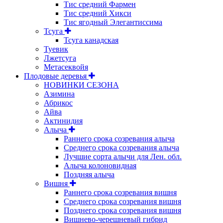
Тис средний Фармен
Тис средний Хикси
Тис ягодный Элегантиссима
Тсуга
Тсуга канадская
Туевик
Лжетсуга
Метасеквойя
Плодовые деревья
НОВИНКИ СЕЗОНА
Азимина
Абрикос
Айва
Актинидия
Алыча
Раннего срока созревания алыча
Среднего срока созревания алыча
Лучшие сорта алычи для Лен. обл.
Алыча колоновидная
Поздняя алыча
Вишня
Раннего срока созревания вишня
Среднего срока созревания вишня
Позднего срока созревания вишня
Вишнево-черешневый гибрид