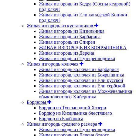
Живая изгородь из Кедра (Сосны кедровой)
под ключ!
Живая изгородь из Ели канадской Коники
под ключ!
Живая изгородь из кустарников
Живая изгородь из Кизильника
Живая изгородь из Барбариса
Живая изгородь из Спиреи
ЖИВАЯ ИЗГОРОДЬ ИЗ БОЯРЫШНИКА
Живая изгородь из Дерена
Живая изгородь из Пузыреплодника
Живая изгородь колючая
Живая изгородь колючая из Барбариса
Живая изгородь колючая из Боярышника
Живая изгородь колючая из Ели русской
Живая изгородь колючая из Ели сербской
Живая изгородь колючая из Можжевельника
обыкновенного Хиберника
Бордюры
Бордюр из Туи западной Хозери
Бордюр из Кизильника блестящего
Бордюр из Барбариса
Живая изгородь среднего размера
Живая изгородь из Пузыреплодника
Живая изгородь из Дерена белого