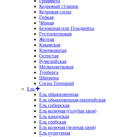
Гриффита
Кедровый стланик
Кедровая сосна
Гибкая
Чёрная
Белокорая или Гельдрейха
Густоцветковая
Желтая
Крымская
Крючковатая
Остистая
Румелийская
Мелкоцветковая
Тунберга
Шверина
Сосна Топиарий
Ель
Ель обыкновенная
Ель обыкновенная европейская
Ель сибирская
Ель колючая (голубая хвоя)
Ель канадская
Ель сербская
Ель колючая (зеленая хвоя)
Ель пурпурная