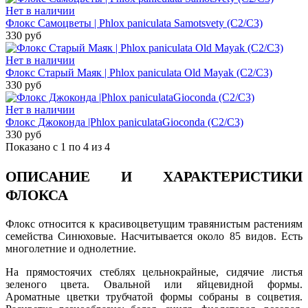
Нет в наличии
Флокс Самоцветы | Phlox paniculata Samotsvety (С2/С3)
330 руб
Нет в наличии
Флокс Старый Маяк | Phlox paniculata Old Mayak (С2/С3)
330 руб
Нет в наличии
Флокс Джоконда |Phlox paniculataGioconda (С2/С3)
330 руб
Показано с 1 по 4 из 4
ОПИСАНИЕ И ХАРАКТЕРИСТИКИ
ФЛОКСА
Флокс относится к красивоцветущим травянистым растениям
семейства Синюховые. Насчитывается около 85 видов. Есть
многолетние и однолетние.
На прямостоячих стеблях цельнокрайные, сидячие листья
зеленого цвета. Овальной или яйцевидной формы.
Ароматные цветки трубчатой формы собраны в соцветия.