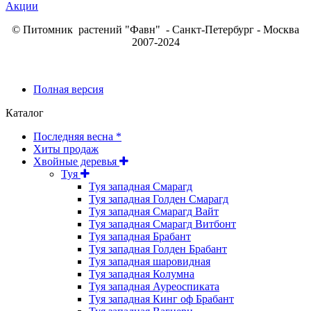
Акции
© Питомник растений "Фавн" - Санкт-Петербург - Москва
2007-2024
Полная версия
Каталог
Последняя весна *
Хиты продаж
Хвойные деревья
Туя
Туя западная Смарагд
Туя западная Голден Смарагд
Туя западная Смарагд Вайт
Туя западная Смарагд Витбонт
Туя западная Брабант
Туя западная Голден Брабант
Туя западная шаровидная
Туя западная Колумна
Туя западная Ауреоспиката
Туя западная Кинг оф Брабант