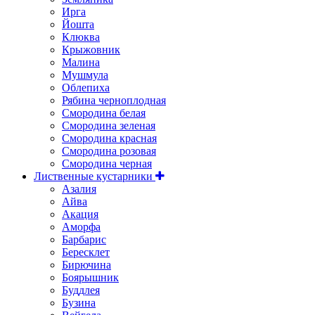
Ирга
Йошта
Клюква
Крыжовник
Малина
Мушмула
Облепиха
Рябина черноплодная
Смородина белая
Смородина зеленая
Смородина красная
Смородина розовая
Смородина черная
Лиственные кустарники
Азалия
Айва
Акация
Аморфа
Барбарис
Бересклет
Бирючина
Боярышник
Буддлея
Бузина