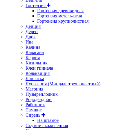
Вейгела
Гортензия
Гортензия древовидная
Гортензия метельчатая
Гортензия крупнолистная
Дейция
Дерен
Дрок
Ива
Калина
Карагана
Керрия
Кизильник
Клен гиннала
Кольквиция
Лапчатка
Луизеания (Миндаль трехлопастный)
Магония
Пузыреплодник
Рододендрон
Рябинник
Самшит
Сирень
На штамбе
Скумпия кожевенная