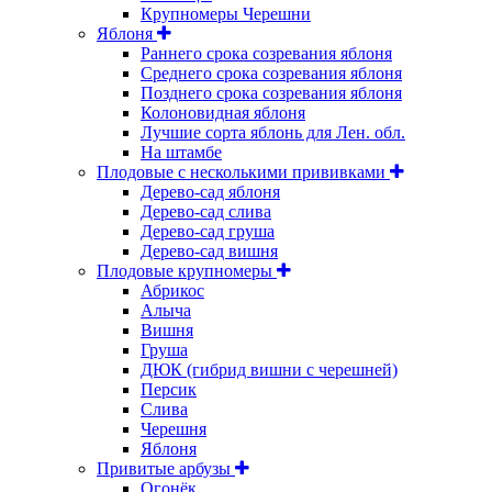
Крупномеры Черешни
Яблоня
Раннего срока созревания яблоня
Среднего срока созревания яблоня
Позднего срока созревания яблоня
Колоновидная яблоня
Лучшие сорта яблонь для Лен. обл.
На штамбе
Плодовые с несколькими прививками
Дерево-сад яблоня
Дерево-сад слива
Дерево-сад груша
Дерево-сад вишня
Плодовые крупномеры
Абрикос
Алыча
Вишня
Груша
ДЮК (гибрид вишни с черешней)
Персик
Слива
Черешня
Яблоня
Привитые арбузы
Огонёк