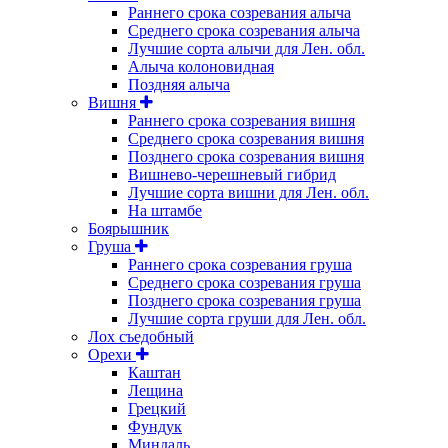
Раннего срока созревания алыча
Среднего срока созревания алыча
Лучшие сорта алычи для Лен. обл.
Алыча колоновидная
Поздняя алыча
Вишня
Раннего срока созревания вишня
Среднего срока созревания вишня
Позднего срока созревания вишня
Вишнево-черешневый гибрид
Лучшие сорта вишни для Лен. обл.
На штамбе
Боярышник
Груша
Раннего срока созревания груша
Среднего срока созревания груша
Позднего срока созревания груша
Лучшие сорта груши для Лен. обл.
Лох съедобный
Орехи
Каштан
Лещина
Грецкий
Фундук
Миндаль