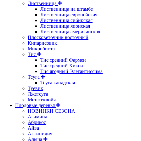
Лиственница
Лиственница на штамбе
Лиственница европейская
Лиственница сибирская
Лиственница японская
Лиственница американская
Плосковеточник восточный
Кипарисовик
Микробиота
Тис
Тис средний Фармен
Тис средний Хикси
Тис ягодный Элегантиссима
Тсуга
Тсуга канадская
Туевик
Лжетсуга
Метасеквойя
Плодовые деревья
НОВИНКИ СЕЗОНА
Азимина
Абрикос
Айва
Актинидия
Алыча