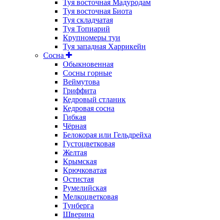
Туя восточная Мадуродам
Туя восточная Биота
Туя складчатая
Туя Топиарий
Крупномеры туи
Туя западная Харрикейн
Сосна
Обыкновенная
Сосны горные
Веймутова
Гриффита
Кедровый стланик
Кедровая сосна
Гибкая
Чёрная
Белокорая или Гельдрейха
Густоцветковая
Желтая
Крымская
Крючковатая
Остистая
Румелийская
Мелкоцветковая
Тунберга
Шверина