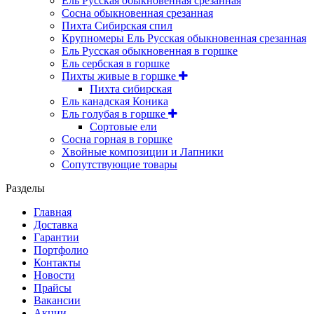
Ель Русская обыкновенная срезанная
Сосна обыкновенная срезанная
Пихта Сибирская спил
Крупномеры Ель Русская обыкновенная срезанная
Ель Русская обыкновенная в горшке
Ель сербская в горшке
Пихты живые в горшке
Пихта сибирская
Ель канадская Коника
Ель голубая в горшке
Сортовые ели
Сосна горная в горшке
Хвойные композиции и Лапники
Сопутствующие товары
Разделы
Главная
Доставка
Гарантии
Портфолио
Контакты
Новости
Прайсы
Вакансии
Акции