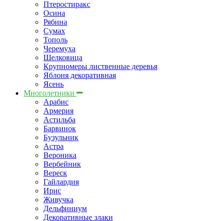
Птеростиракс
Осина
Рябина
Сумах
Тополь
Черемуха
Шелковица
Крупномеры лиственные деревья
Яблоня декоративная
Ясень
Многолетники
Арабис
Армерия
Астильбa
Барвинок
Бузульник
Астра
Вероника
Вербейник
Вереск
Гайлардия
Ирис
Живучка
Дельфиниум
Декоративные злаки