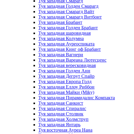
Туя западная Смарагд
Туя западная Голден Смарагд
Туя западная Смарагд Вайт
Туя западная Смарагд Витбонт
Туя западная Брабант
Туя западная Голден Брабант
Туя западная шаровидная
Туя западная Колумна
Туя западная Ауреоспиката
Туя западная Кинг оф Брабант
Туя западная Вагнери
Туя западная Вареана Лютесценс
Туя западная вересковидная
Туя западная Голден Анн
Туя западная Дегрут Спайр
Туя западная Европа Голд
Туя западная Еллоу Риббон
Туя западная Майки (Miky)
Туя западная Пирамидалис Компакта
Туя западная Санкист
Туя западная Спиралис
Туя западная Столвик
Туя западная Холмструп
Туя западная Янтарь
Туя восточная Ауреа Нана