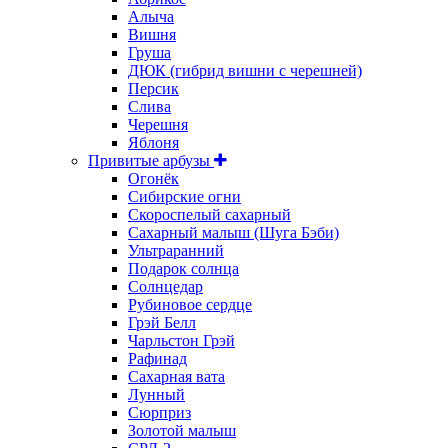
Алыча
Вишня
Груша
ДЮК (гибрид вишни с черешней)
Персик
Слива
Черешня
Яблоня
Привитые арбузы
Огонёк
Сибирские огни
Скороспелый сахарный
Сахарный малыш (Шуга Бэби)
Ультраранний
Подарок солнца
Солнцедар
Рубиновое сердце
Грэй Белл
Чарльстон Грэй
Рафинад
Сахарная вата
Лунный
Сюрприз
Золотой малыш