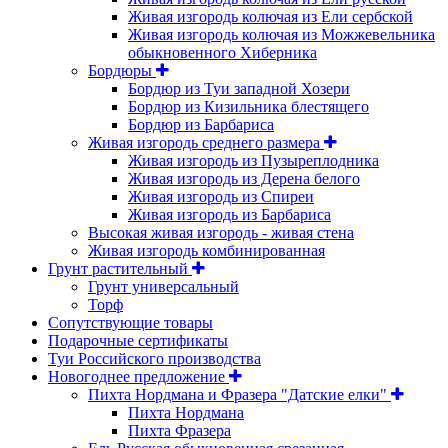
Живая изгородь колючая из Ели сербской
Живая изгородь колючая из Можжевельника
обыкновенного Хиберника
Бордюры
Бордюр из Туи западной Хозери
Бордюр из Кизильника блестящего
Бордюр из Барбариса
Живая изгородь среднего размера
Живая изгородь из Пузыреплодника
Живая изгородь из Дерена белого
Живая изгородь из Спиреи
Живая изгородь из Барбариса
Высокая живая изгородь - живая стена
Живая изгородь комбинированная
Грунт растительный
Грунт универсальный
Торф
Сопутствующие товары
Подарочные сертификаты
Туи Российского производства
Новогоднее предложение
Пихта Нордмана и Фразера "Датские елки"
Пихта Нордмана
Пихта Фразера