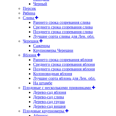
Черный
Персик
Рябина
Слива
Раннего срока созревания слива
Среднего срока созревания слива
Позднего срока созревания слива
Лучшие сорта сливы для Лен. обл.
Черешня
Саженцы
Крупномеры Черешни
Яблоня
Раннего срока созревания яблоня
Среднего срока созревания яблоня
Позднего срока созревания яблоня
Колоновидная яблоня
Лучшие сорта яблонь для Лен. обл.
На штамбе
Плодовые с несколькими прививками
Дерево-сад яблоня
Дерево-сад слива
Дерево-сад груша
Дерево-сад вишня
Плодовые крупномеры
Абрикос