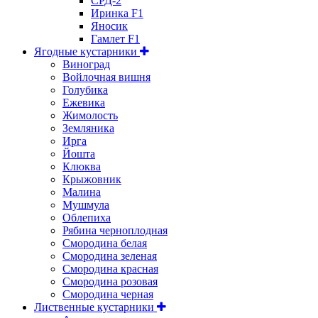
СРД-2
Иринка F1
Яносик
Гамлет F1
Ягодные кустарники
Виноград
Войлочная вишня
Голубика
Ежевика
Жимолость
Земляника
Ирга
Йошта
Клюква
Крыжовник
Малина
Мушмула
Облепиха
Рябина черноплодная
Смородина белая
Смородина зеленая
Смородина красная
Смородина розовая
Смородина черная
Лиственные кустарники