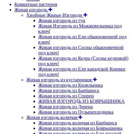
Комнатные растения
Живая изгородь
Хвойные Живые Изгороди
Живая изгородь из туи
Живая Изгородь из Можжевельника под
ключ!
Живая изгородь из Ели обыкновенной под
ключ!
Живая изгородь из Сосны обыкновенной
под ключ!
Живая изгородь из Кедра (Сосны кедровой)
под ключ!
Живая изгородь из Ели канадской Коники
под ключ!
Живая изгородь из кустарников
Живая изгородь из Кизильника
Живая изгородь из Барбариса
Живая изгородь из Спиреи
ЖИВАЯ ИЗГОРОДЬ ИЗ БОЯРЫШНИКА
Живая изгородь из Дерена
Живая изгородь из Пузыреплодника
Живая изгородь колючая
Живая изгородь колючая из Барбариса
Живая изгородь колючая из Боярышника
Живая изгородь колючая из Ели русской