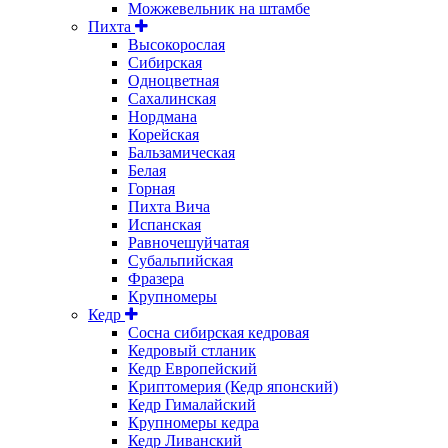
Можжевельник на штамбе
Пихта
Высокорослая
Сибирская
Одноцветная
Сахалинская
Нордмана
Корейская
Бальзамическая
Белая
Горная
Пихта Вича
Испанская
Равночешуйчатая
Субальпийская
Фразера
Крупномеры
Кедр
Сосна сибирская кедровая
Кедровый стланик
Кедр Европейский
Криптомерия (Кедр японский)
Кедр Гималайский
Крупномеры кедра
Кедр Ливанский