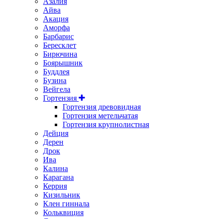
Азалия
Айва
Акация
Аморфа
Барбарис
Бересклет
Бирючина
Боярышник
Буддлея
Бузина
Вейгела
Гортензия
Гортензия древовидная
Гортензия метельчатая
Гортензия крупнолистная
Дейция
Дерен
Дрок
Ива
Калина
Карагана
Керрия
Кизильник
Клен гиннала
Кольквиция