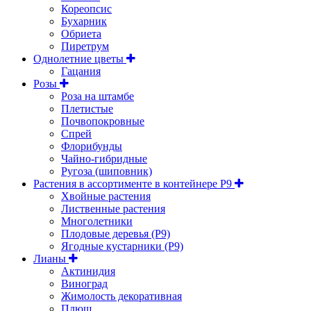
Кореопсис
Бухарник
Обриета
Пиретрум
Однолетние цветы
Гацания
Розы
Роза на штамбе
Плетистые
Почвопокровные
Спрей
Флорибунды
Чайно-гибридные
Ругоза (шиповник)
Растения в ассортименте в контейнере P9
Хвойные растения
Лиственные растения
Многолетники
Плодовые деревья (Р9)
Ягодные кустарники (Р9)
Лианы
Актинидия
Виноград
Жимолость декоративная
Плющ