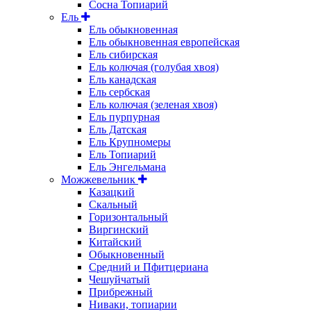
Сосна Топиарий
Ель
Ель обыкновенная
Ель обыкновенная европейская
Ель сибирская
Ель колючая (голубая хвоя)
Ель канадская
Ель сербская
Ель колючая (зеленая хвоя)
Ель пурпурная
Ель Датская
Ель Крупномеры
Ель Топиарий
Ель Энгельмана
Можжевельник
Казацкий
Скальный
Горизонтальный
Виргинский
Китайский
Обыкновенный
Средний и Пфитцериана
Чешуйчатый
Прибрежный
Ниваки, топиарии