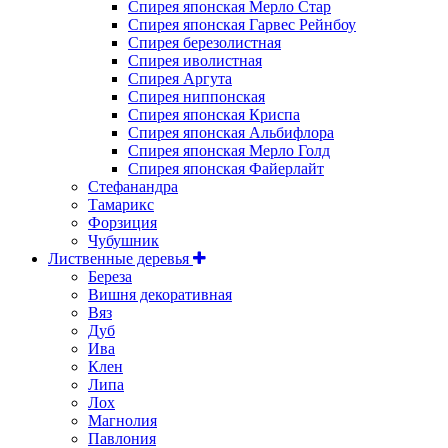
Спирея японская Мерло Стар
Спирея японская Гарвес Рейнбоу
Спирея березолистная
Спирея иволистная
Спирея Аргута
Спирея ниппонская
Спирея японская Криспа
Спирея японская Альбифлора
Спирея японская Мерло Голд
Спирея японская Файерлайт
Стефанандра
Тамарикс
Форзиция
Чубушник
Лиственные деревья
Береза
Вишня декоративная
Вяз
Дуб
Ива
Клен
Липа
Лох
Магнолия
Павлония