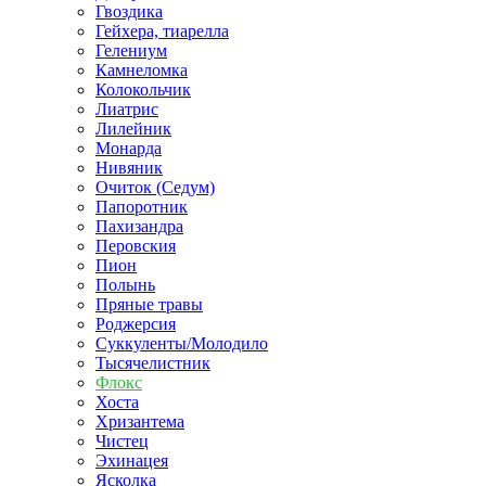
Гвоздика
Гейхера, тиарелла
Гелениум
Камнеломка
Колокольчик
Лиатрис
Лилейник
Монарда
Нивяник
Очиток (Седум)
Папоротник
Пахизандра
Перовския
Пион
Полынь
Пряные травы
Роджерсия
Суккуленты/Молодило
Тысячелистник
Флокс
Хоста
Хризантема
Чистец
Эхинацея
Ясколка