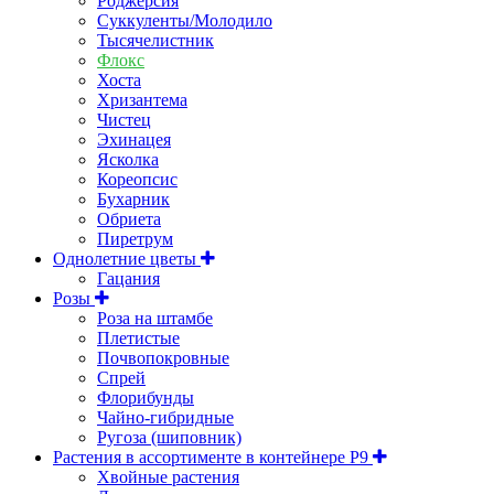
Роджерсия
Суккуленты/Молодило
Тысячелистник
Флокс
Хоста
Хризантема
Чистец
Эхинацея
Ясколка
Кореопсис
Бухарник
Обриета
Пиретрум
Однолетние цветы
Гацания
Розы
Роза на штамбе
Плетистые
Почвопокровные
Спрей
Флорибунды
Чайно-гибридные
Ругоза (шиповник)
Растения в ассортименте в контейнере P9
Хвойные растения