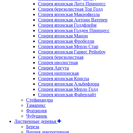
Спирея японская Литл Принцесс
Спирея березолистная Тор Голд
Спирея японская Макрофилла
Спирея японская Антони Ватерер
Спирея японская Голдфлейм
Спирея японская Голден Принцесс
Спирея японская Манон
Спирея японская Фробелли
Спирея японская Мерло Стар
Спирея японская Гарвес Рейнбоу
Спирея березолистная
Спирея иволистная
Спирея Аргута
Спирея ниппонская
Спирея японская Криспа
Спирея японская Альбифлора
Спирея японская Мерло Голд
Спирея японская Файерлайт
Стефанандра
Тамарикс
Форзиция
Чубушник
Лиственные деревья
Береза
Вишня декоративная