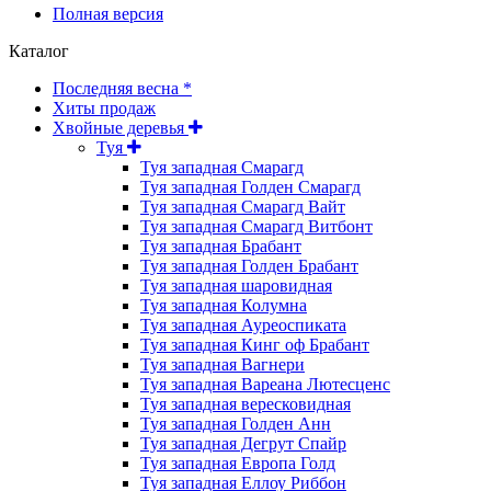
Полная версия
Каталог
Последняя весна *
Хиты продаж
Хвойные деревья
Туя
Туя западная Смарагд
Туя западная Голден Смарагд
Туя западная Смарагд Вайт
Туя западная Смарагд Витбонт
Туя западная Брабант
Туя западная Голден Брабант
Туя западная шаровидная
Туя западная Колумна
Туя западная Ауреоспиката
Туя западная Кинг оф Брабант
Туя западная Вагнери
Туя западная Вареана Лютесценс
Туя западная вересковидная
Туя западная Голден Анн
Туя западная Дегрут Спайр
Туя западная Европа Голд
Туя западная Еллоу Риббон