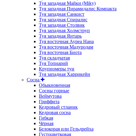
Туя западная Майки (Miky)
Туя западная Пирамидалис Компакта
Туя западная Санкист
Туя западная Спиралис
Туя западная Столвик
Туя западная Холмструп
Туя западная Янтарь
Туя восточная Ауреа Нана
Туя восточная Мадуродам
Туя восточная Биота
Туя складчатая
Туя Топиарий
Крупномеры туи
Туя западная Харрикейн
Сосна
Обыкновенная
Сосны горные
Веймутова
Гриффита
Кедровый стланик
Кедровая сосна
Гибкая
Чёрная
Белокорая или Гельдрейха
Густоцветковая