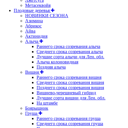
Лжетсуга
Метасеквойя
Плодовые деревья
НОВИНКИ СЕЗОНА
Азимина
Абрикос
Айва
Актинидия
Алыча
Раннего срока созревания алыча
Среднего срока созревания алыча
Лучшие сорта алычи для Лен. обл.
Алыча колоновидная
Поздняя алыча
Вишня
Раннего срока созревания вишня
Среднего срока созревания вишня
Позднего срока созревания вишня
Вишнево-черешневый гибрид
Лучшие сорта вишни для Лен. обл.
На штамбе
Боярышник
Груша
Раннего срока созревания груша
Среднего срока созревания груша