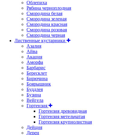
Облепиха
Рябина черноплодная
Смородина белая
Смородина зеленая
Смородина красная
Смородина розовая
Смородина черная
Лиственные кустарники
Азалия
Айва
Акация
Аморфа
Барбарис
Бересклет
Бирючина
Боярышник
Буддлея
Бузина
Вейгела
Гортензия
Гортензия древовидная
Гортензия метельчатая
Гортензия крупнолистная
Дейция
Дерен