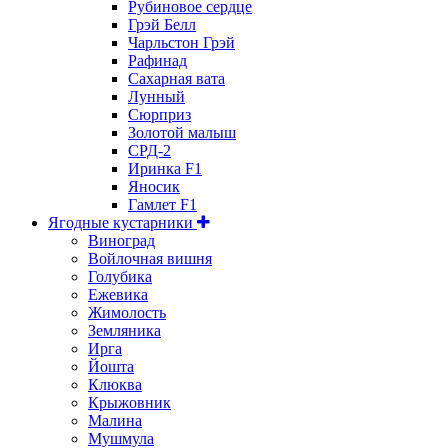
Рубиновое сердце
Грэй Белл
Чарльстон Грэй
Рафинад
Сахарная вата
Лунный
Сюрприз
Золотой малыш
СРД-2
Иринка F1
Яносик
Гамлет F1
Ягодные кустарники
Виноград
Войлочная вишня
Голубика
Ежевика
Жимолость
Земляника
Ирга
Йошта
Клюква
Крыжовник
Малина
Мушмула