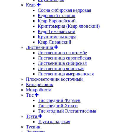
Кедр
Сосна сибирская кедровая
Кедровый стланик
Кедр Европейский
Криптомерия (Кедр японский)
Кедр Гималайский
Крупномеры кедра
Кедр Ливанский
Лиственница
Лиственница на штамбе
Лиственница европейская
Лиственница сибирская
Лиственница японская
Лиственница американская
Плосковеточник восточный
Кипарисовик
Микробиота
Тис
Тис средний Фармен
Тис средний Хикси
Тис ягодный Элегантиссима
Тсуга
Тсуга канадская
Туевик