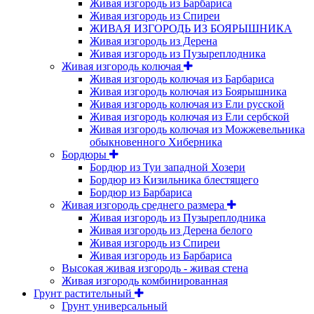
Живая изгородь из Барбариса
Живая изгородь из Спиреи
ЖИВАЯ ИЗГОРОДЬ ИЗ БОЯРЫШНИКА
Живая изгородь из Дерена
Живая изгородь из Пузыреплодника
Живая изгородь колючая
Живая изгородь колючая из Барбариса
Живая изгородь колючая из Боярышника
Живая изгородь колючая из Ели русской
Живая изгородь колючая из Ели сербской
Живая изгородь колючая из Можжевельника
обыкновенного Хиберника
Бордюры
Бордюр из Туи западной Хозери
Бордюр из Кизильника блестящего
Бордюр из Барбариса
Живая изгородь среднего размера
Живая изгородь из Пузыреплодника
Живая изгородь из Дерена белого
Живая изгородь из Спиреи
Живая изгородь из Барбариса
Высокая живая изгородь - живая стена
Живая изгородь комбинированная
Грунт растительный
Грунт универсальный