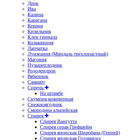
Дрок
Ива
Калина
Карагана
Керрия
Кизильник
Клен гиннала
Кольквиция
Лапчатка
Луизеания (Миндаль трехлопастный)
Магония
Пузыреплодник
Рододендрон
Рябинник
Самшит
Сирень
На штамбе
Скумпия кожевенная
Снежноягодник
Смородина альпийская
Спирея
Спирея Вангутта
Спирея серая Грефшейм
Спирея японская Широбана (Генпей)
Спирея японская Голдмаунд