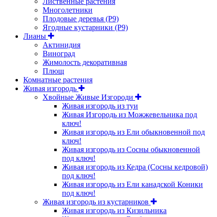
Лиственные растения
Многолетники
Плодовые деревья (Р9)
Ягодные кустарники (Р9)
Лианы
Актинидия
Виноград
Жимолость декоративная
Плющ
Комнатные растения
Живая изгородь
Хвойные Живые Изгороди
Живая изгородь из туи
Живая Изгородь из Можжевельника под
ключ!
Живая изгородь из Ели обыкновенной под
ключ!
Живая изгородь из Сосны обыкновенной
под ключ!
Живая изгородь из Кедра (Сосны кедровой)
под ключ!
Живая изгородь из Ели канадской Коники
под ключ!
Живая изгородь из кустарников
Живая изгородь из Кизильника