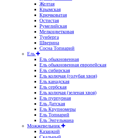
Желтая
Крымская
Крючковатая
Остистая
Румелийская
Мелкоцветковая
Тунберга
Шверина
Сосна Топиарий
Ель
Ель обыкновенная
Ель обыкновенная европейская
Ель сибирская
Ель колючая (голубая хвоя)
Ель канадская
Ель сербская
Ель колючая (зеленая хвоя)
Ель пурпурная
Ель Датская
Ель Крупномеры
Ель Топиарий
Ель Энгельмана
Можжевельник
Казацкий
Скальный