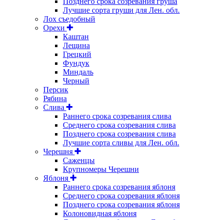
Позднего срока созревания груша
Лучшие сорта груши для Лен. обл.
Лох съедобный
Орехи
Каштан
Лещина
Грецкий
Фундук
Миндаль
Черный
Персик
Рябина
Слива
Раннего срока созревания слива
Среднего срока созревания слива
Позднего срока созревания слива
Лучшие сорта сливы для Лен. обл.
Черешня
Саженцы
Крупномеры Черешни
Яблоня
Раннего срока созревания яблоня
Среднего срока созревания яблоня
Позднего срока созревания яблоня
Колоновидная яблоня