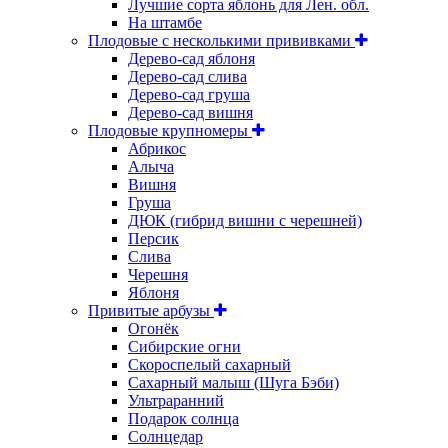
Лучшие сорта яблонь для Лен. обл.
На штамбе
Плодовые с несколькими прививками
Дерево-сад яблоня
Дерево-сад слива
Дерево-сад груша
Дерево-сад вишня
Плодовые крупномеры
Абрикос
Алыча
Вишня
Груша
ДЮК (гибрид вишни с черешней)
Персик
Слива
Черешня
Яблоня
Привитые арбузы
Огонёк
Сибирские огни
Скороспелый сахарный
Сахарный малыш (Шуга Бэби)
Ультраранний
Подарок солнца
Солнцедар