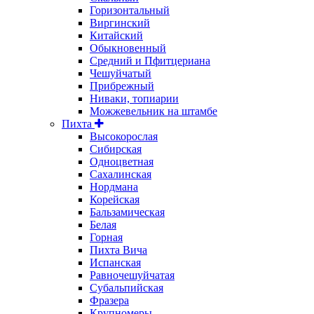
Горизонтальный
Виргинский
Китайский
Обыкновенный
Средний и Пфитцериана
Чешуйчатый
Прибрежный
Ниваки, топиарии
Можжевельник на штамбе
Пихта
Высокорослая
Сибирская
Одноцветная
Сахалинская
Нордмана
Корейская
Бальзамическая
Белая
Горная
Пихта Вича
Испанская
Равночешуйчатая
Субальпийская
Фразера
Крупномеры