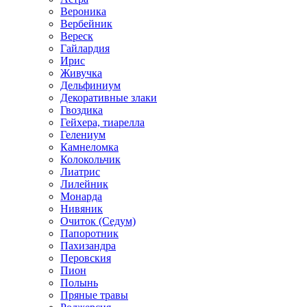
Вероника
Вербейник
Вереск
Гайлардия
Ирис
Живучка
Дельфиниум
Декоративные злаки
Гвоздика
Гейхера, тиарелла
Гелениум
Камнеломка
Колокольчик
Лиатрис
Лилейник
Монарда
Нивяник
Очиток (Седум)
Папоротник
Пахизандра
Перовския
Пион
Полынь
Пряные травы