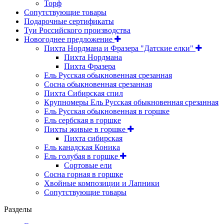
Торф
Сопутствующие товары
Подарочные сертификаты
Туи Российского производства
Новогоднее предложение
Пихта Нордмана и Фразера "Датские елки"
Пихта Нордмана
Пихта Фразера
Ель Русская обыкновенная срезанная
Сосна обыкновенная срезанная
Пихта Сибирская спил
Крупномеры Ель Русская обыкновенная срезанная
Ель Русская обыкновенная в горшке
Ель сербская в горшке
Пихты живые в горшке
Пихта сибирская
Ель канадская Коника
Ель голубая в горшке
Сортовые ели
Сосна горная в горшке
Хвойные композиции и Лапники
Сопутствующие товары
Разделы