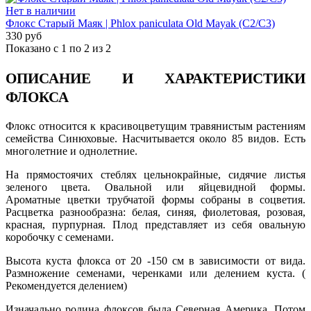
Нет в наличии
Флокс Старый Маяк | Phlox paniculata Old Mayak (С2/С3)
330 руб
Показано с 1 по 2 из 2
ОПИСАНИЕ И ХАРАКТЕРИСТИКИ
ФЛОКСА
Флокс относится к красивоцветущим травянистым растениям
семейства Синюховые. Насчитывается около 85 видов. Есть
многолетние и однолетние.
На прямостоячих стеблях цельнокрайные, сидячие листья
зеленого цвета. Овальной или яйцевидной формы.
Ароматные цветки трубчатой формы собраны в соцветия.
Расцветка разнообразна: белая, синяя, фиолетовая, розовая,
красная, пурпурная. Плод представляет из себя овальную
коробочку с семенами.
Высота куста флокса от 20 -150 см в зависимости от вида.
Размножение семенами, черенками или делением куста. (
Рекомендуется делением)
Изначально родина флоксов была Северная Америка. Потом