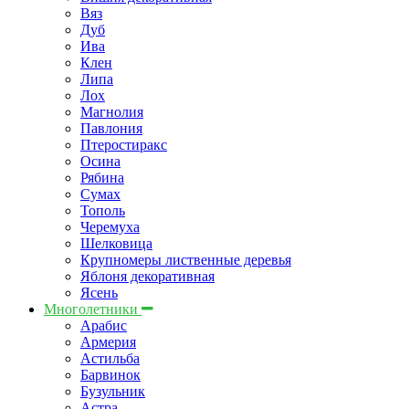
Вяз
Дуб
Ива
Клен
Липа
Лох
Магнолия
Павлония
Птеростиракс
Осина
Рябина
Сумах
Тополь
Черемуха
Шелковица
Крупномеры лиственные деревья
Яблоня декоративная
Ясень
Многолетники
Арабис
Армерия
Астильбa
Барвинок
Бузульник
Астра