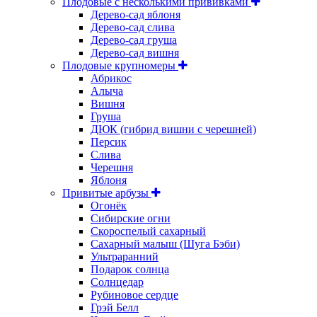
Плодовые с несколькими прививками
Дерево-сад яблоня
Дерево-сад слива
Дерево-сад груша
Дерево-сад вишня
Плодовые крупномеры
Абрикос
Алыча
Вишня
Груша
ДЮК (гибрид вишни с черешней)
Персик
Слива
Черешня
Яблоня
Привитые арбузы
Огонёк
Сибирские огни
Скороспелый сахарный
Сахарный малыш (Шуга Бэби)
Ультраранний
Подарок солнца
Солнцедар
Рубиновое сердце
Грэй Белл