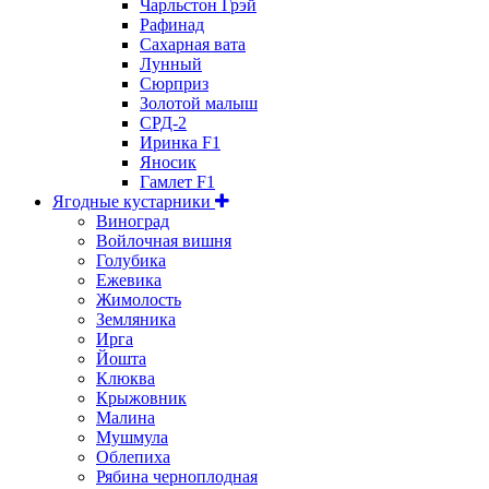
Чарльстон Грэй
Рафинад
Сахарная вата
Лунный
Сюрприз
Золотой малыш
СРД-2
Иринка F1
Яносик
Гамлет F1
Ягодные кустарники
Виноград
Войлочная вишня
Голубика
Ежевика
Жимолость
Земляника
Ирга
Йошта
Клюква
Крыжовник
Малина
Мушмула
Облепиха
Рябина черноплодная