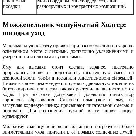
Групповые
Моно бордюры, миксбордер, создание
посадки
разноярусных и контрастных композиций.
Можжевельник чешуйчатый Холгер:
посадка уход
Максимальную красоту проявит при расположении на хорошо
освещенном месте с легкими, достаточно увлажненными и
умеренно питательными суглинками.
Яму для высадки стоит сделать заранее, тщательно
прорыхлить почву и подготовить питательную смесь из
дерновой земли, торфа и песка или запастись хвойной землей.
Нижним слоем рекомендуется сделать дренажную насыпь из
битого кирпича или песка, так как растение не выносит застоя
воды. При высадке допускается добавлять стимулятор
корневого образования. Саженец помещают в яму, не
заглубляя корневую шейку, присыпают питательной смесью и
поливают. Для сохранения нужной влаги почву вокруг
мульчируют.
Молодому саженцу в первый год жизни потребуется более
внимательный уход: притенить от прямых солнечных лучей,