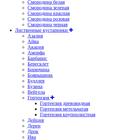
Смородина белая
Смородина зеленая
Смородина красная
Смородина розовая
Смородина черная
Лиственные кустарники
Азалия
Айва
Акация
Аморфа
Барбарис
Бересклет
Бирючина
Боярышник
Буддлея
Бузина
Вейгела
Гортензия
Гортензия древовидная
Гортензия метельчатая
Гортензия крупнолистная
Дейция
Дерен
Дрок
Ива