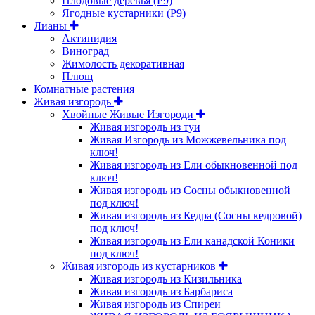
Плодовые деревья (Р9)
Ягодные кустарники (Р9)
Лианы
Актинидия
Виноград
Жимолость декоративная
Плющ
Комнатные растения
Живая изгородь
Хвойные Живые Изгороди
Живая изгородь из туи
Живая Изгородь из Можжевельника под
ключ!
Живая изгородь из Ели обыкновенной под
ключ!
Живая изгородь из Сосны обыкновенной
под ключ!
Живая изгородь из Кедра (Сосны кедровой)
под ключ!
Живая изгородь из Ели канадской Коники
под ключ!
Живая изгородь из кустарников
Живая изгородь из Кизильника
Живая изгородь из Барбариса
Живая изгородь из Спиреи