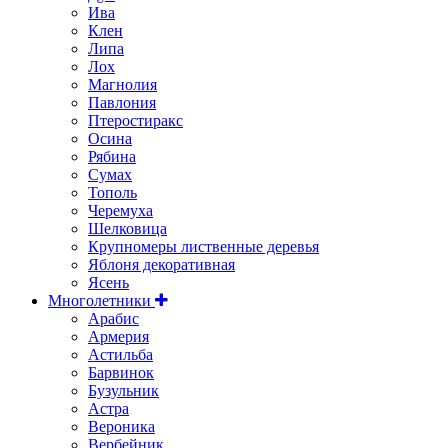
Ива
Клен
Липа
Лох
Магнолия
Павлония
Птеростиракс
Осина
Рябина
Сумах
Тополь
Черемуха
Шелковица
Крупномеры лиственные деревья
Яблоня декоративная
Ясень
Многолетники
Арабис
Армерия
Астильбa
Барвинок
Бузульник
Астра
Вероника
Вербейник