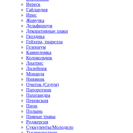
Вереск
Гайлардия
Ирис
Живучка
Дельфиниум
Декоративные злаки
Гвоздика
Гейхера, тиарелла
Гелениум
Камнеломка
Колокольчик
Лиатрис
Лилейник
Монарда
Нивяник
Очиток (Седум)
Папоротник
Пахизандра
Перовския
Пион
Полынь
Пряные травы
Роджерсия
Суккуленты/Молодило
Тысячелистник