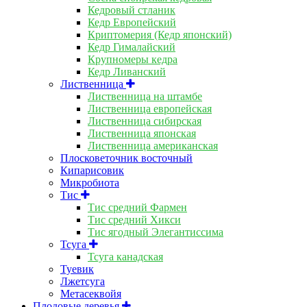
Кедровый стланик
Кедр Европейский
Криптомерия (Кедр японский)
Кедр Гималайский
Крупномеры кедра
Кедр Ливанский
Лиственница
Лиственница на штамбе
Лиственница европейская
Лиственница сибирская
Лиственница японская
Лиственница американская
Плосковеточник восточный
Кипарисовик
Микробиота
Тис
Тис средний Фармен
Тис средний Хикси
Тис ягодный Элегантиссима
Тсуга
Тсуга канадская
Туевик
Лжетсуга
Метасеквойя
Плодовые деревья