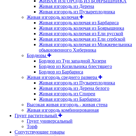
ЖИВАЯ ИЗГОРОДЬ ИЗ БОЯРЫШНИКА
Живая изгородь из Дерена
Живая изгородь из Пузыреплодника
Живая изгородь колючая
Живая изгородь колючая из Барбариса
Живая изгородь колючая из Боярышника
Живая изгородь колючая из Ели русской
Живая изгородь колючая из Ели сербской
Живая изгородь колючая из Можжевельника
обыкновенного Хиберника
Бордюры
Бордюр из Туи западной Хозери
Бордюр из Кизильника блестящего
Бордюр из Барбариса
Живая изгородь среднего размера
Живая изгородь из Пузыреплодника
Живая изгородь из Дерена белого
Живая изгородь из Спиреи
Живая изгородь из Барбариса
Высокая живая изгородь - живая стена
Живая изгородь комбинированная
Грунт растительный
Грунт универсальный
Торф
Сопутствующие товары