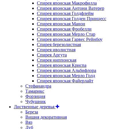
Спирея японская Макрофилла
Спирея японская Антони Ватерер
Спирея японская Голдфлейм
Спирея японская Голден Принцесс
Спирея японская Манон
Спирея японская Фробелли
Спирея японская Мерло Стар
Спирея японская Гарвес Рейнбоу
Спирея березолистная
Спирея иволистная
Спирея Аргута
Спирея ниппонская
Спирея японская Криспа
Спирея японская Альбифлора
Спирея японская Мерло Голд
Спирея японская Файерлайт
Стефанандра
Тамарикс
Форзиция
Чубушник
Лиственные деревья
Береза
Вишня декоративная
Вяз
Дуб