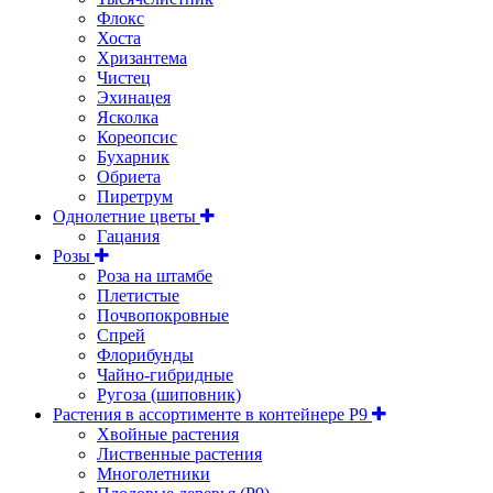
Флокс
Хоста
Хризантема
Чистец
Эхинацея
Ясколка
Кореопсис
Бухарник
Обриета
Пиретрум
Однолетние цветы
Гацания
Розы
Роза на штамбе
Плетистые
Почвопокровные
Спрей
Флорибунды
Чайно-гибридные
Ругоза (шиповник)
Растения в ассортименте в контейнере P9
Хвойные растения
Лиственные растения
Многолетники