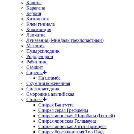
Калина
Карагана
Керрия
Кизильник
Клен гиннала
Кольквиция
Лапчатка
Луизеания (Миндаль трехлопастный)
Магония
Пузыреплодник
Рододендрон
Рябинник
Самшит
Сирень
На штамбе
Скумпия кожевенная
Снежноягодник
Смородина альпийская
Спирея
Спирея Вангутта
Спирея серая Грефшейм
Спирея японская Широбана (Генпей)
Спирея японская Голдмаунд
Спирея японская Литл Принцесс
Спирея березолистная Тор Голд