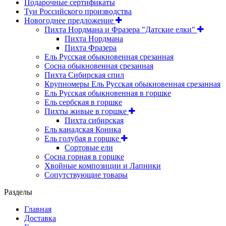
Подарочные сертификаты
Туи Российского производства
Новогоднее предложение
Пихта Нордмана и Фразера "Датские елки"
Пихта Нордмана
Пихта Фразера
Ель Русская обыкновенная срезанная
Сосна обыкновенная срезанная
Пихта Сибирская спил
Крупномеры Ель Русская обыкновенная срезанная
Ель Русская обыкновенная в горшке
Ель сербская в горшке
Пихты живые в горшке
Пихта сибирская
Ель канадская Коника
Ель голубая в горшке
Сортовые ели
Сосна горная в горшке
Хвойные композиции и Лапники
Сопутствующие товары
Разделы
Главная
Доставка