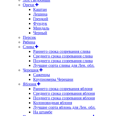
Лох съедобный
Орехи
Каштан
Лещина
Грецкий
Фундук
Миндаль
Черный
Персик
Рябина
Слива
Раннего срока созревания слива
Среднего срока созревания слива
Позднего срока созревания слива
Лучшие сорта сливы для Лен. обл.
Черешня
Саженцы
Крупномеры Черешни
Яблоня
Раннего срока созревания яблоня
Среднего срока созревания яблоня
Позднего срока созревания яблоня
Колоновидная яблоня
Лучшие сорта яблонь для Лен. обл.
На штамбе