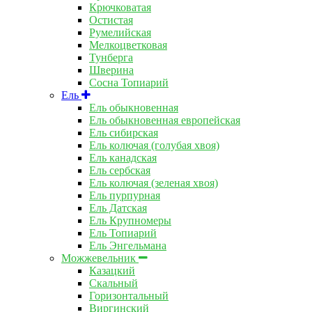
Крючковатая
Остистая
Румелийская
Мелкоцветковая
Тунберга
Шверина
Сосна Топиарий
Ель
Ель обыкновенная
Ель обыкновенная европейская
Ель сибирская
Ель колючая (голубая хвоя)
Ель канадская
Ель сербская
Ель колючая (зеленая хвоя)
Ель пурпурная
Ель Датская
Ель Крупномеры
Ель Топиарий
Ель Энгельмана
Можжевельник
Казацкий
Скальный
Горизонтальный
Виргинский