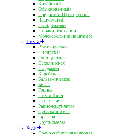
Китайский
Обыкновенный
Средний и Пфитцериана
Чешуйчатый
Прибрежный
Ниваки, топиарии
Можжевельник на штамбе
Пихта
Высокорослая
Сибирская
Одноцветная
Сахалинская
Нордмана
Корейская
Бальзамическая
Белая
Горная
Пихта Вича
Испанская
Равночешуйчатая
Субальпийская
Фразера
Крупномеры
Кедр
Сосна сибирская кедровая