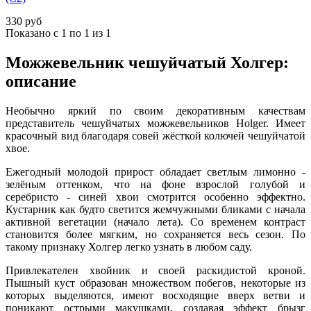
330 руб
Показано с 1 по 1 из 1
Можжевельник чешуйчатый Холгер:
описание
Необычно яркий по своим декоративным качествам
представитель чешуйчатых можжевельников Holger. Имеет
красочный вид благодаря совей жёсткой колючей чешуйчатой
хвое.
Ежегодный молодой прирост обладает светлым лимонно -
зелёным оттенком, что на фоне взрослой голубой и
серебристо - синей хвои смотрится особенно эффектно.
Кустарник как будто светится жемчужными бликами с начала
активной вегетации (начало лета). Со временем контраст
становится более мягким, но сохраняется весь сезон. По
такому признаку Холгер легко узнать в любом саду.
Привлекателен хвойник и своей раскидистой кроной.
Пышный куст образован множеством побегов, некоторые из
которых выделяются, имеют восходящие вверх ветви и
поникают острыми макушками, создавая эффект брызг