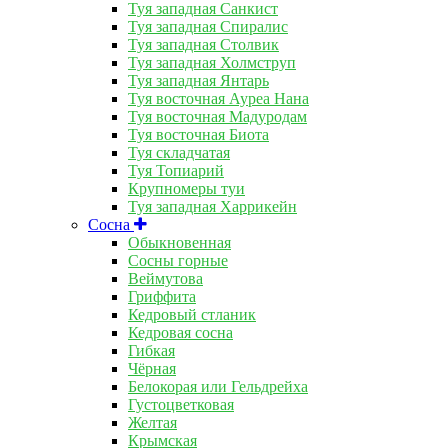
Туя западная Санкист
Туя западная Спиралис
Туя западная Столвик
Туя западная Холмструп
Туя западная Янтарь
Туя восточная Ауреа Нана
Туя восточная Мадуродам
Туя восточная Биота
Туя складчатая
Туя Топиарий
Крупномеры туи
Туя западная Харрикейн
Сосна
Обыкновенная
Сосны горные
Веймутова
Гриффита
Кедровый стланик
Кедровая сосна
Гибкая
Чёрная
Белокорая или Гельдрейха
Густоцветковая
Желтая
Крымская