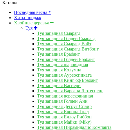
Каталог
Последняя весна *
Хиты продаж
Хвойные деревья
Туя
Туя западная Смарагд
Туя западная Голден Смарагд
Туя западная Смарагд Вайт
Туя западная Смарагд Витбонт
Туя западная Брабант
Туя западная Голден Брабант
Туя западная шаровидная
Туя западная Колумна
Туя западная Ауреоспиката
Туя западная Кинг оф Брабант
Туя западная Вагнери
Туя западная Вареана Лютесценс
Туя западная вересковидная
Туя западная Голден Анн
Туя западная Дегрут Спайр
Туя западная Европа Голд
Туя западная Еллоу Риббон
Туя западная Майки (Miky)
Туя западная Пирамидалис Компакта