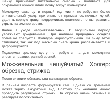
шейку, присыпают питательной смесью и поливают. Для
сохранения нужной влаги почву вокруг мульчируют.
Молодому саженцу в первый год жизни потребуется более
внимательный уход: притенить от прямых солнечных лучей,
удалять сорную траву, поддерживать влажность почвы, рыхлить,
укрыть на зимнее время.
Далее в уходе непритязательный. В засушливый период
увлажняют дождеванием. При наличии природных осадков
полив не требуется. Культура морозоустойчива. На зиму ветки
стягивают, так как под насыпью снега крона разламывается и
деформируется.
Подкормки зрелому кусту не требуются, а для молодняка
вносятся разово, ранней весной.
Можжевельник чешуйчатый Холгер:
обрезка, стрижка
После зимовки обязательна санитарная обрезка.
В раннем возрасте формируется сам. Однако со временем
может терять аккуратный вид. Поэтому при желании можно
проводить регулярные стрижки. На обрезку очень отзывчив и
реагирует положительно.