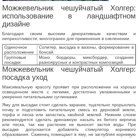
Можжевельник чешуйчатый Холгер:
использование в ландшафтном
дизайне
Благодаря своим высоким декоративным качествам и
неприхотливости, многогранен для применения в озеленении.
Одиночное
Солитер, высадка в вазоны, формирование в
расположение
бонсай.
Групповые
Моно бордюры, миксбордер, создание
посадки
разноярусных и контрастных композиций.
Можжевельник чешуйчатый Холгер:
посадка уход
Максимальную красоту проявит при расположении на хорошо
освещенном месте с легкими, достаточно увлажненными и
умеренно питательными суглинками.
Яму для высадки стоит сделать заранее, тщательно прорыхлить
почву и подготовить питательную смесь из дерновой земли,
торфа и песка или запастись хвойной землей. Нижним слоем
рекомендуется сделать дренажную насыпь из битого кирпича
или песка, так как растение не выносит застоя воды. При
высадке допускается добавлять стимулятор корневого
образования. Саженец помещают в яму, не заглубляя корневую