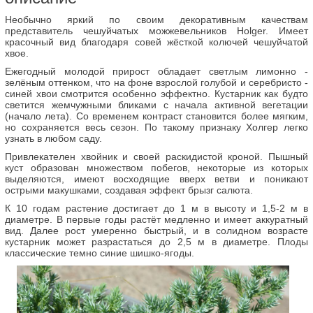
Необычно яркий по своим декоративным качествам
представитель чешуйчатых можжевельников Holger. Имеет
красочный вид благодаря совей жёсткой колючей чешуйчатой
хвое.
Ежегодный молодой прирост обладает светлым лимонно -
зелёным оттенком, что на фоне взрослой голубой и серебристо -
синей хвои смотрится особенно эффектно. Кустарник как будто
светится жемчужными бликами с начала активной вегетации
(начало лета). Со временем контраст становится более мягким,
но сохраняется весь сезон. По такому признаку Холгер легко
узнать в любом саду.
Привлекателен хвойник и своей раскидистой кроной. Пышный
куст образован множеством побегов, некоторые из которых
выделяются, имеют восходящие вверх ветви и поникают
острыми макушками, создавая эффект брызг салюта.
К 10 годам растение достигает до 1 м в высоту и 1,5-2 м в
диаметре. В первые годы растёт медленно и имеет аккуратный
вид. Далее рост умеренно быстрый, и в солидном возрасте
кустарник может разрастаться до 2,5 м в диаметре. Плоды
классические темно синие шишко-ягоды.