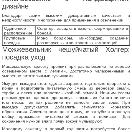
дизайне
Благодаря своим высоким декоративным качествам и
неприхотливости, многогранен для применения в озеленении.
Одиночное
Солитер, высадка в вазоны, формирование в
расположение
бонсай.
Групповые
Моно бордюры, миксбордер, создание
посадки
разноярусных и контрастных композиций.
Можжевельник чешуйчатый Холгер:
посадка уход
Максимальную красоту проявит при расположении на хорошо
освещенном месте с легкими, достаточно увлажненными и
умеренно питательными суглинками.
Яму для высадки стоит сделать заранее, тщательно прорыхлить
почву и подготовить питательную смесь из дерновой земли,
торфа и песка или запастись хвойной землей. Нижним слоем
рекомендуется сделать дренажную насыпь из битого кирпича
или песка, так как растение не выносит застоя воды. При
высадке допускается добавлять стимулятор корневого
образования. Саженец помещают в яму, не заглубляя корневую
шейку, присыпают питательной смесью и поливают. Для
сохранения нужной влаги почву вокруг мульчируют.
Молодому саженцу в первый год жизни потребуется более