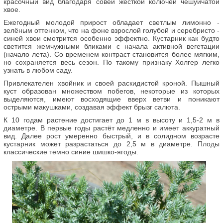
красочный вид благодаря совей жёсткой колючей чешуйчатой
хвое.
Ежегодный молодой прирост обладает светлым лимонно -
зелёным оттенком, что на фоне взрослой голубой и серебристо -
синей хвои смотрится особенно эффектно. Кустарник как будто
светится жемчужными бликами с начала активной вегетации
(начало лета). Со временем контраст становится более мягким,
но сохраняется весь сезон. По такому признаку Холгер легко
узнать в любом саду.
Привлекателен хвойник и своей раскидистой кроной. Пышный
куст образован множеством побегов, некоторые из которых
выделяются, имеют восходящие вверх ветви и поникают
острыми макушками, создавая эффект брызг салюта.
К 10 годам растение достигает до 1 м в высоту и 1,5-2 м в
диаметре. В первые годы растёт медленно и имеет аккуратный
вид. Далее рост умеренно быстрый, и в солидном возрасте
кустарник может разрастаться до 2,5 м в диаметре. Плоды
классические темно синие шишко-ягоды.