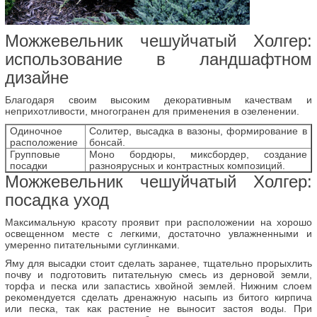
Можжевельник чешуйчатый Холгер:
использование в ландшафтном
дизайне
Благодаря своим высоким декоративным качествам и
неприхотливости, многогранен для применения в озеленении.
Одиночное
Солитер, высадка в вазоны, формирование в
расположение
бонсай.
Групповые
Моно бордюры, миксбордер, создание
посадки
разноярусных и контрастных композиций.
Можжевельник чешуйчатый Холгер:
посадка уход
Максимальную красоту проявит при расположении на хорошо
освещенном месте с легкими, достаточно увлажненными и
умеренно питательными суглинками.
Яму для высадки стоит сделать заранее, тщательно прорыхлить
почву и подготовить питательную смесь из дерновой земли,
торфа и песка или запастись хвойной землей. Нижним слоем
рекомендуется сделать дренажную насыпь из битого кирпича
или песка, так как растение не выносит застоя воды. При