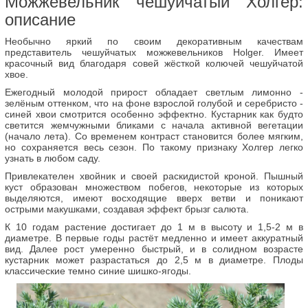
Можжевельник чешуйчатый Холгер:
описание
Необычно яркий по своим декоративным качествам
представитель чешуйчатых можжевельников Holger. Имеет
красочный вид благодаря совей жёсткой колючей чешуйчатой
хвое.
Ежегодный молодой прирост обладает светлым лимонно -
зелёным оттенком, что на фоне взрослой голубой и серебристо -
синей хвои смотрится особенно эффектно. Кустарник как будто
светится жемчужными бликами с начала активной вегетации
(начало лета). Со временем контраст становится более мягким,
но сохраняется весь сезон. По такому признаку Холгер легко
узнать в любом саду.
Привлекателен хвойник и своей раскидистой кроной. Пышный
куст образован множеством побегов, некоторые из которых
выделяются, имеют восходящие вверх ветви и поникают
острыми макушками, создавая эффект брызг салюта.
К 10 годам растение достигает до 1 м в высоту и 1,5-2 м в
диаметре. В первые годы растёт медленно и имеет аккуратный
вид. Далее рост умеренно быстрый, и в солидном возрасте
кустарник может разрастаться до 2,5 м в диаметре. Плоды
классические темно синие шишко-ягоды.