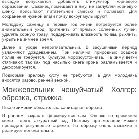
высадке допускается добавлять стимулятор корневого
образования. Саженец помещают в яму, не заглубляя корневую
шейку, присыпают питательной смесью и поливают. Для
сохранения нужной влаги почву вокруг мульчируют.
Молодому саженцу в первый год жизни потребуется более
внимательный уход: притенить от прямых солнечных лучей,
удалять сорную траву, поддерживать влажность почвы, рыхлить,
укрыть на зимнее время.
Далее в уходе непритязательный. В засушливый период
увлажняют дождеванием. При наличии природных осадков
полив не требуется. Культура морозоустойчива. На зиму ветки
стягивают, так как под насыпью снега крона разламывается и
деформируется.
Подкормки зрелому кусту не требуются, а для молодняка
вносятся разово, ранней весной.
Можжевельник чешуйчатый Холгер:
обрезка, стрижка
После зимовки обязательна санитарная обрезка.
В раннем возрасте формируется сам. Однако со временем
может терять аккуратный вид. Поэтому при желании можно
проводить регулярные стрижки. На обрезку очень отзывчив и
реагирует положительно.