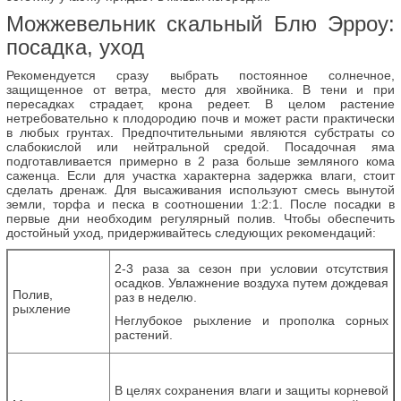
Можжевельник скальный Блю Эрроу:
посадка, уход
Рекомендуется сразу выбрать постоянное солнечное,
защищенное от ветра, место для хвойника. В тени и при
пересадках страдает, крона редеет. В целом растение
нетребовательно к плодородию почв и может расти практически
в любых грунтах. Предпочтительными являются субстраты со
слабокислой или нейтральной средой. Посадочная яма
подготавливается примерно в 2 раза больше земляного кома
саженца. Если для участка характерна задержка влаги, стоит
сделать дренаж. Для высаживания используют смесь вынутой
земли, торфа и песка в соотношении 1:2:1. После посадки в
первые дни необходим регулярный полив. Чтобы обеспечить
достойный уход, придерживайтесь следующих рекомендаций:
2-3 раза за сезон при условии отсутствия
осадков. Увлажнение воздуха путем дождевая
Полив,
раз в неделю.
рыхление
Неглубокое рыхление и прополка сорных
растений.
В целях сохранения влаги и защиты корневой