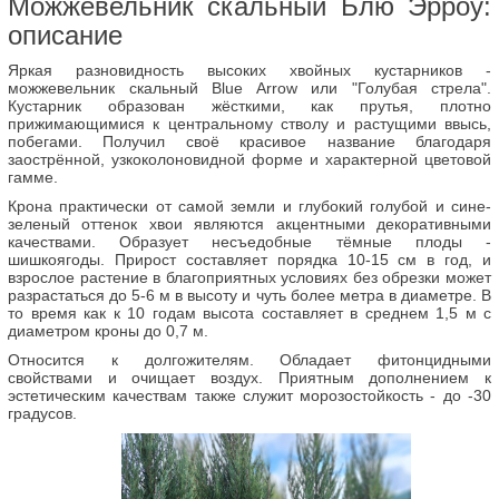
Можжевельник скальный Блю Эрроу:
описание
Яркая разновидность высоких хвойных кустарников -
можжевельник скальный Blue Arrow или "Голубая стрела".
Кустарник образован жёсткими, как прутья, плотно
прижимающимися к центральному стволу и растущими ввысь,
побегами. Получил своё красивое название благодаря
заострённой, узкоколоновидной форме и характерной цветовой
гамме.
Крона практически от самой земли и глубокий голубой и сине-
зеленый оттенок хвои являются акцентными декоративными
качествами. Образует несъедобные тёмные плоды -
шишкоягоды. Прирост составляет порядка 10-15 см в год, и
взрослое растение в благоприятных условиях без обрезки может
разрастаться до 5-6 м в высоту и чуть более метра в диаметре. В
то время как к 10 годам высота составляет в среднем 1,5 м с
диаметром кроны до 0,7 м.
Относится к долгожителям. Обладает фитонцидными
свойствами и очищает воздух. Приятным дополнением к
эстетическим качествам также служит морозостойкость - до -30
градусов.