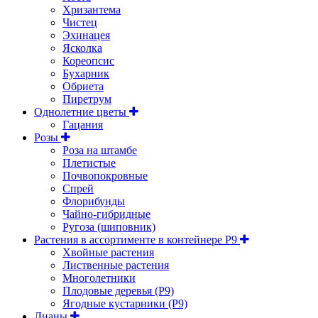
Хризантема
Чистец
Эхинацея
Ясколка
Кореопсис
Бухарник
Обриета
Пиретрум
Однолетние цветы
Гацания
Розы
Роза на штамбе
Плетистые
Почвопокровные
Спрей
Флорибунды
Чайно-гибридные
Ругоза (шиповник)
Растения в ассортименте в контейнере P9
Хвойные растения
Лиственные растения
Многолетники
Плодовые деревья (Р9)
Ягодные кустарники (Р9)
Лианы