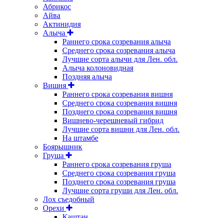
Абрикос
Айва
Актинидия
Алыча
Раннего срока созревания алыча
Среднего срока созревания алыча
Лучшие сорта алычи для Лен. обл.
Алыча колоновидная
Поздняя алыча
Вишня
Раннего срока созревания вишня
Среднего срока созревания вишня
Позднего срока созревания вишня
Вишнево-черешневый гибрид
Лучшие сорта вишни для Лен. обл.
На штамбе
Боярышник
Груша
Раннего срока созревания груша
Среднего срока созревания груша
Позднего срока созревания груша
Лучшие сорта груши для Лен. обл.
Лох съедобный
Орехи
Каштан