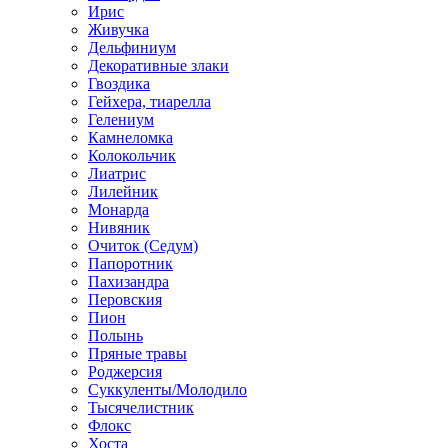
Ирис
Живучка
Дельфиниум
Декоративные злаки
Гвоздика
Гейхера, тиарелла
Гелениум
Камнеломка
Колокольчик
Лиатрис
Лилейник
Монарда
Нивяник
Очиток (Седум)
Папоротник
Пахизандра
Перовския
Пион
Полынь
Пряные травы
Роджерсия
Суккуленты/Молодило
Тысячелистник
Флокс
Хоста