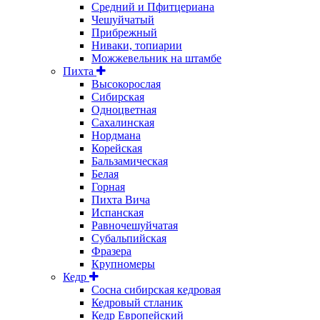
Средний и Пфитцериана
Чешуйчатый
Прибрежный
Ниваки, топиарии
Можжевельник на штамбе
Пихта
Высокорослая
Сибирская
Одноцветная
Сахалинская
Нордмана
Корейская
Бальзамическая
Белая
Горная
Пихта Вича
Испанская
Равночешуйчатая
Субальпийская
Фразера
Крупномеры
Кедр
Сосна сибирская кедровая
Кедровый стланик
Кедр Европейский