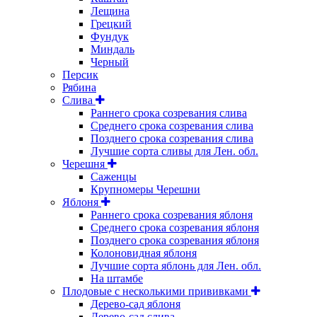
Лещина
Грецкий
Фундук
Миндаль
Черный
Персик
Рябина
Слива
Раннего срока созревания слива
Среднего срока созревания слива
Позднего срока созревания слива
Лучшие сорта сливы для Лен. обл.
Черешня
Саженцы
Крупномеры Черешни
Яблоня
Раннего срока созревания яблоня
Среднего срока созревания яблоня
Позднего срока созревания яблоня
Колоновидная яблоня
Лучшие сорта яблонь для Лен. обл.
На штамбе
Плодовые с несколькими прививками
Дерево-сад яблоня
Дерево-сад слива