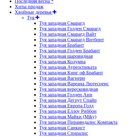
Последняя весна *
Хиты продаж
Хвойные деревья
Туя
Туя западная Смарагд
Туя западная Голден Смарагд
Туя западная Смарагд Вайт
Туя западная Смарагд Витбонт
Туя западная Брабант
Туя западная Голден Брабант
Туя западная шаровидная
Туя западная Колумна
Туя западная Ауреоспиката
Туя западная Кинг оф Брабант
Туя западная Вагнери
Туя западная Вареана Лютесценс
Туя западная вересковидная
Туя западная Голден Анн
Туя западная Дегрут Спайр
Туя западная Европа Голд
Туя западная Еллоу Риббон
Туя западная Майки (Miky)
Туя западная Пирамидалис Компакта
Туя западная Санкист
Туя западная Спиралис