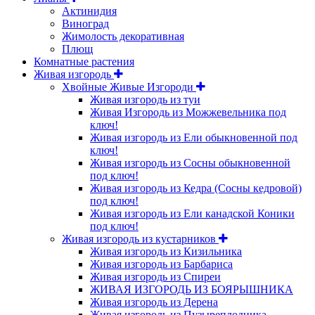
Актинидия
Виноград
Жимолость декоративная
Плющ
Комнатные растения
Живая изгородь
Хвойные Живые Изгороди
Живая изгородь из туи
Живая Изгородь из Можжевельника под
ключ!
Живая изгородь из Ели обыкновенной под
ключ!
Живая изгородь из Сосны обыкновенной
под ключ!
Живая изгородь из Кедра (Сосны кедровой)
под ключ!
Живая изгородь из Ели канадской Коники
под ключ!
Живая изгородь из кустарников
Живая изгородь из Кизильника
Живая изгородь из Барбариса
Живая изгородь из Спиреи
ЖИВАЯ ИЗГОРОДЬ ИЗ БОЯРЫШНИКА
Живая изгородь из Дерена
Живая изгородь из Пузыреплодника