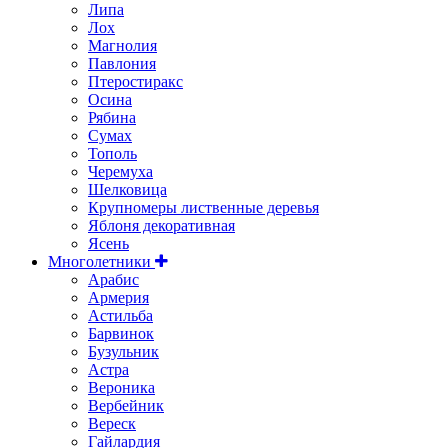
Липа
Лох
Магнолия
Павлония
Птеростиракс
Осина
Рябина
Сумах
Тополь
Черемуха
Шелковица
Крупномеры лиственные деревья
Яблоня декоративная
Ясень
Многолетники
Арабис
Армерия
Астильбa
Барвинок
Бузульник
Астра
Вероника
Вербейник
Вереск
Гайлардия