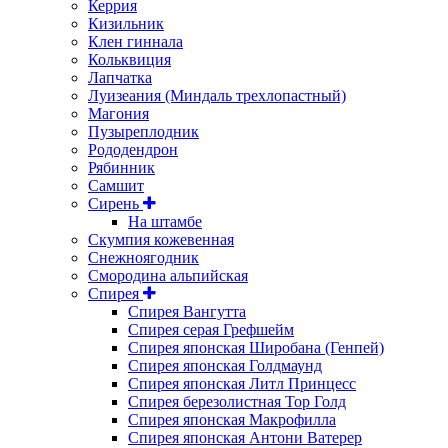
Керрия
Кизильник
Клен гиннала
Кольквиция
Лапчатка
Луизеания (Миндаль трехлопастный)
Магония
Пузыреплодник
Рододендрон
Рябинник
Самшит
Сирень
На штамбе
Скумпия кожевенная
Снежноягодник
Смородина альпийская
Спирея
Спирея Вангутта
Спирея серая Грефшейм
Спирея японская Широбана (Генпей)
Спирея японская Голдмаунд
Спирея японская Литл Принцесс
Спирея березолистная Тор Голд
Спирея японская Макрофилла
Спирея японская Антони Ватерер