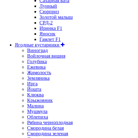
Сахарная вата
Лунный
Сюрприз
Золотой малыш
СРД-2
Иринка F1
Яносик
Гамлет F1
Ягодные кустарники
Виноград
Войлочная вишня
Голубика
Ежевика
Жимолость
Земляника
Ирга
Йошта
Клюква
Крыжовник
Малина
Мушмула
Облепиха
Рябина черноплодная
Смородина белая
Смородина зеленая