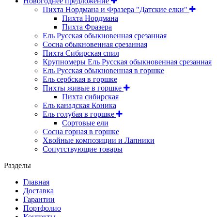
Новогоднее предложение
Пихта Нордмана и Фразера "Датские елки"
Пихта Нордмана
Пихта Фразера
Ель Русская обыкновенная срезанная
Сосна обыкновенная срезанная
Пихта Сибирская спил
Крупномеры Ель Русская обыкновенная срезанная
Ель Русская обыкновенная в горшке
Ель сербская в горшке
Пихты живые в горшке
Пихта сибирская
Ель канадская Коника
Ель голубая в горшке
Сортовые ели
Сосна горная в горшке
Хвойные композиции и Лапники
Сопутствующие товары
Разделы
Главная
Доставка
Гарантии
Портфолио
Контакты