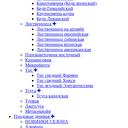
Криптомерия (Кедр японский)
Кедр Гималайский
Крупномеры кедра
Кедр Ливанский
Лиственница
Лиственница на штамбе
Лиственница европейская
Лиственница сибирская
Лиственница японская
Лиственница американская
Плосковеточник восточный
Кипарисовик
Микробиота
Тис
Тис средний Фармен
Тис средний Хикси
Тис ягодный Элегантиссима
Тсуга
Тсуга канадская
Туевик
Лжетсуга
Метасеквойя
Плодовые деревья
НОВИНКИ СЕЗОНА
Азимина