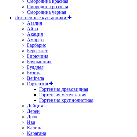
Смородина красная
Смородина розовая
Смородина черная
Лиственные кустарники
Азалия
Айва
Акация
Аморфа
Барбарис
Бересклет
Бирючина
Боярышник
Буддлея
Бузина
Вейгела
Гортензия
Гортензия древовидная
Гортензия метельчатая
Гортензия крупнолистная
Дейция
Дерен
Дрок
Ива
Калина
Карагана