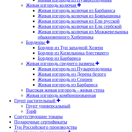
Живая изгородь колючая
Живая изгородь колючая из Барбариса
Живая изгородь колючая из Боярышника
Живая изгородь колючая из Ели русской
Живая изгородь колючая из Ели сербской
Живая изгородь колючая из Можжевельника
обыкновенного Хиберника
Бордюры
Бордюр из Туи западной Хозери
Бордюр из Кизильника блестящего
Бордюр из Барбариса
Живая изгородь среднего размера
Живая изгородь из Пузыреплодника
Живая изгородь из Дерена белого
Живая изгородь из Спиреи
Живая изгородь из Барбариса
Высокая живая изгородь - живая стена
Живая изгородь комбинированная
Грунт растительный
Грунт универсальный
Торф
Сопутствующие товары
Подарочные сертификаты
Туи Российского производства