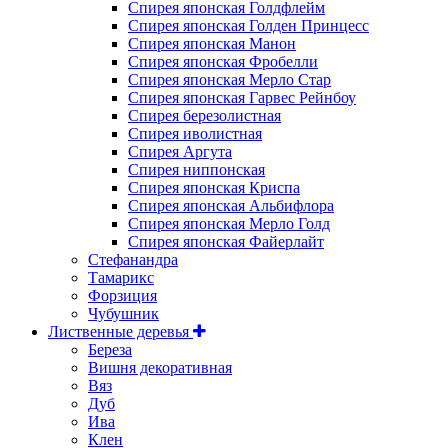
Спирея японская Голдфлейм
Спирея японская Голден Принцесс
Спирея японская Манон
Спирея японская Фробелли
Спирея японская Мерло Стар
Спирея японская Гарвес Рейнбоу
Спирея березолистная
Спирея иволистная
Спирея Аргута
Спирея ниппонская
Спирея японская Криспа
Спирея японская Альбифлора
Спирея японская Мерло Голд
Спирея японская Файерлайт
Стефанандра
Тамарикс
Форзиция
Чубушник
Лиственные деревья
Береза
Вишня декоративная
Вяз
Дуб
Ива
Клен