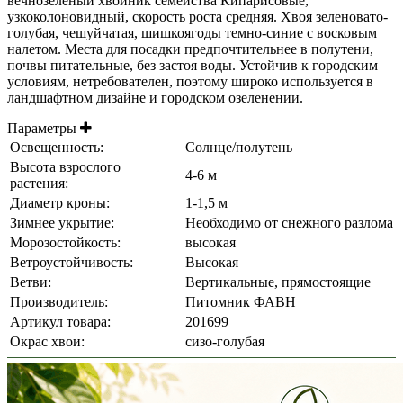
вечнозеленый хвойник семейства Кипарисовые,
узкоколоновидный, скорость роста средняя. Хвоя зеленовато-
голубая, чешуйчатая, шишкоягоды темно-синие с восковым
налетом. Места для посадки предпочтительнее в полутени,
почвы питательные, без застоя воды. Устойчив к городским
условиям, нетребователен, поэтому широко используется в
ландшафтном дизайне и городском озеленении.
Параметры
Освещенность:
Солнце/полутень
Высота взрослого
4-6 м
растения:
Диаметр кроны:
1-1,5 м
Зимнее укрытие:
Необходимо от снежного разлома
Морозостойкость:
высокая
Ветроустойчивость:
Высокая
Ветви:
Вертикальные, прямостоящие
Производитель:
Питомник ФАВН
Артикул товара:
201699
Окрас хвои:
сизо-голубая