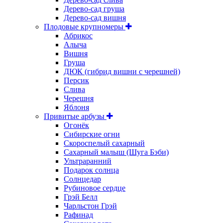
Дерево-сад груша
Дерево-сад вишня
Плодовые крупномеры
Абрикос
Алыча
Вишня
Груша
ДЮК (гибрид вишни с черешней)
Персик
Слива
Черешня
Яблоня
Привитые арбузы
Огонёк
Сибирские огни
Скороспелый сахарный
Сахарный малыш (Шуга Бэби)
Ультраранний
Подарок солнца
Солнцедар
Рубиновое сердце
Грэй Белл
Чарльстон Грэй
Рафинад