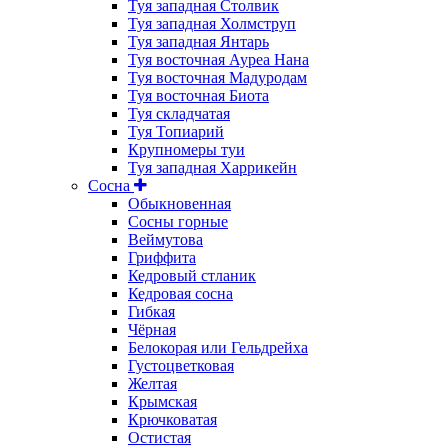
Туя западная Столвик
Туя западная Холмструп
Туя западная Янтарь
Туя восточная Ауреа Нана
Туя восточная Мадуродам
Туя восточная Биота
Туя складчатая
Туя Топиарий
Крупномеры туи
Туя западная Харрикейн
Сосна
Обыкновенная
Сосны горные
Веймутова
Гриффита
Кедровый стланик
Кедровая сосна
Гибкая
Чёрная
Белокорая или Гельдрейха
Густоцветковая
Желтая
Крымская
Крючковатая
Остистая