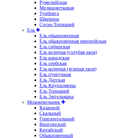
Румелийская
Мелкоцветковая
Тунберга
Шверина
Сосна Топиарий
Ель
Ель обыкновенная
Ель обыкновенная европейская
Ель сибирская
Ель колючая (голубая хвоя)
Ель канадская
Ель сербская
Ель колючая (зеленая хвоя)
Ель пурпурная
Ель Датская
Ель Крупномеры
Ель Топиарий
Ель Энгельмана
Можжевельник
Казацкий
Скальный
Горизонтальный
Виргинский
Китайский
Обыкновенный