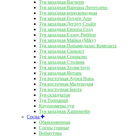
Туя западная Вагнери
Туя западная Вареана Лютесценс
Туя западная вересковидная
Туя западная Голден Анн
Туя западная Дегрут Спайр
Туя западная Европа Голд
Туя западная Еллоу Риббон
Туя западная Майки (Miky)
Туя западная Пирамидалис Компакта
Туя западная Санкист
Туя западная Спиралис
Туя западная Столвик
Туя западная Холмструп
Туя западная Янтарь
Туя восточная Ауреа Нана
Туя восточная Мадуродам
Туя восточная Биота
Туя складчатая
Туя Топиарий
Крупномеры туи
Туя западная Харрикейн
Сосна
Обыкновенная
Сосны горные
Веймутова