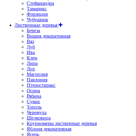
Стефанандра
Тамарикс
Форзиция
Чубушник
Лиственные деревья
Береза
Вишня декоративная
Вяз
Дуб
Ива
Клен
Липа
Лох
Магнолия
Павлония
Птеростиракс
Осина
Рябина
Сумах
Тополь
Черемуха
Шелковица
Крупномеры лиственные деревья
Яблоня декоративная
Ясень