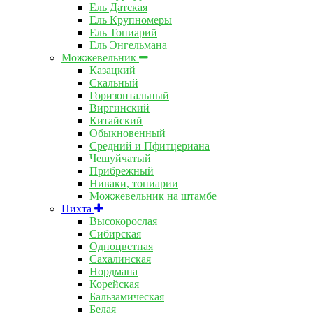
Ель Датская
Ель Крупномеры
Ель Топиарий
Ель Энгельмана
Можжевельник
Казацкий
Скальный
Горизонтальный
Виргинский
Китайский
Обыкновенный
Средний и Пфитцериана
Чешуйчатый
Прибрежный
Ниваки, топиарии
Можжевельник на штамбе
Пихта
Высокорослая
Сибирская
Одноцветная
Сахалинская
Нордмана
Корейская
Бальзамическая
Белая