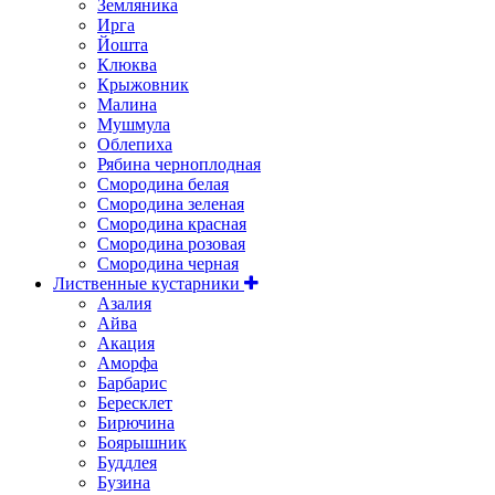
Земляника
Ирга
Йошта
Клюква
Крыжовник
Малина
Мушмула
Облепиха
Рябина черноплодная
Смородина белая
Смородина зеленая
Смородина красная
Смородина розовая
Смородина черная
Лиственные кустарники
Азалия
Айва
Акация
Аморфа
Барбарис
Бересклет
Бирючина
Боярышник
Буддлея
Бузина