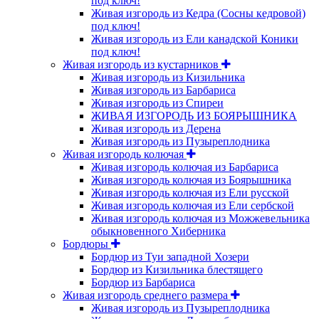
под ключ!
Живая изгородь из Кедра (Сосны кедровой)
под ключ!
Живая изгородь из Ели канадской Коники
под ключ!
Живая изгородь из кустарников
Живая изгородь из Кизильника
Живая изгородь из Барбариса
Живая изгородь из Спиреи
ЖИВАЯ ИЗГОРОДЬ ИЗ БОЯРЫШНИКА
Живая изгородь из Дерена
Живая изгородь из Пузыреплодника
Живая изгородь колючая
Живая изгородь колючая из Барбариса
Живая изгородь колючая из Боярышника
Живая изгородь колючая из Ели русской
Живая изгородь колючая из Ели сербской
Живая изгородь колючая из Можжевельника
обыкновенного Хиберника
Бордюры
Бордюр из Туи западной Хозери
Бордюр из Кизильника блестящего
Бордюр из Барбариса
Живая изгородь среднего размера
Живая изгородь из Пузыреплодника