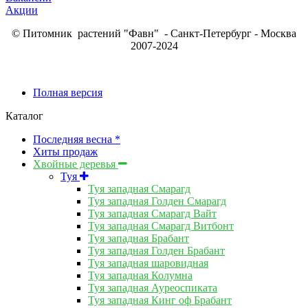
Акции
© Питомник растений "Фавн" - Санкт-Петербург - Москва
2007-2024
Полная версия
Каталог
Последняя весна *
Хиты продаж
Хвойные деревья
Туя
Туя западная Смарагд
Туя западная Голден Смарагд
Туя западная Смарагд Вайт
Туя западная Смарагд Витбонт
Туя западная Брабант
Туя западная Голден Брабант
Туя западная шаровидная
Туя западная Колумна
Туя западная Ауреоспиката
Туя западная Кинг оф Брабант