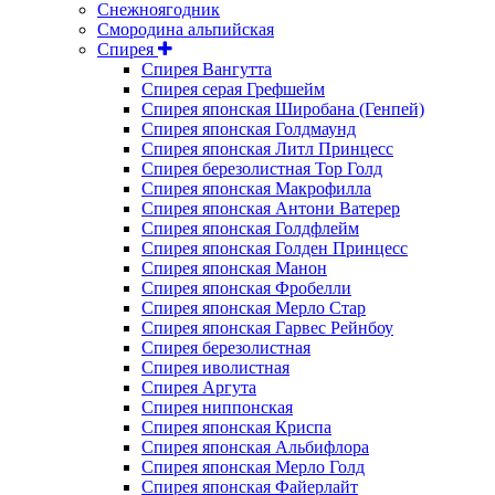
Снежноягодник
Смородина альпийская
Спирея
Спирея Вангутта
Спирея серая Грефшейм
Спирея японская Широбана (Генпей)
Спирея японская Голдмаунд
Спирея японская Литл Принцесс
Спирея березолистная Тор Голд
Спирея японская Макрофилла
Спирея японская Антони Ватерер
Спирея японская Голдфлейм
Спирея японская Голден Принцесс
Спирея японская Манон
Спирея японская Фробелли
Спирея японская Мерло Стар
Спирея японская Гарвес Рейнбоу
Спирея березолистная
Спирея иволистная
Спирея Аргута
Спирея ниппонская
Спирея японская Криспа
Спирея японская Альбифлора
Спирея японская Мерло Голд
Спирея японская Файерлайт