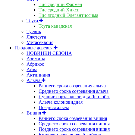
Тис средний Фармен
Тис средний Хикси
Тис ягодный Элегантиссима
Тсуга
Тсуга канадская
Туевик
Лжетсуга
Метасеквойя
Плодовые деревья
НОВИНКИ СЕЗОНА
Азимина
Абрикос
Айва
Актинидия
Алыча
Раннего срока созревания алыча
Среднего срока созревания алыча
Лучшие сорта алычи для Лен. обл.
Алыча колоновидная
Поздняя алыча
Вишня
Раннего срока созревания вишня
Среднего срока созревания вишня
Позднего срока созревания вишня
Вишнево-черешневый гибрид