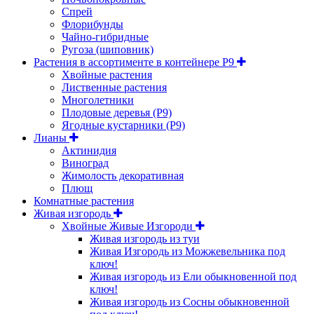
Спрей
Флорибунды
Чайно-гибридные
Ругоза (шиповник)
Растения в ассортименте в контейнере P9
Хвойные растения
Лиственные растения
Многолетники
Плодовые деревья (Р9)
Ягодные кустарники (Р9)
Лианы
Актинидия
Виноград
Жимолость декоративная
Плющ
Комнатные растения
Живая изгородь
Хвойные Живые Изгороди
Живая изгородь из туи
Живая Изгородь из Можжевельника под
ключ!
Живая изгородь из Ели обыкновенной под
ключ!
Живая изгородь из Сосны обыкновенной