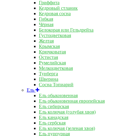
Гриффита
Кедровый стланик
Кедровая сосна
Гибкая
Чёрная
Белокорая или Гельдрейха
Густоцветковая
Желтая
Крымская
Крючковатая
Остистая
Румелийская
Мелкоцветковая
Тунберга
Шверина
Сосна Топиарий
Ель
Ель обыкновенная
Ель обыкновенная европейская
Ель сибирская
Ель колючая (голубая хвоя)
Ель канадская
Ель сербская
Ель колючая (зеленая хвоя)
Ель пурпурная