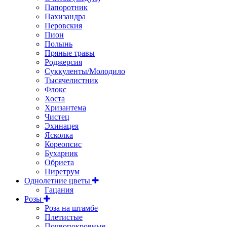
Папоротник
Пахизандра
Перовския
Пион
Полынь
Пряные травы
Роджерсия
Суккуленты/Молодило
Тысячелистник
Флокс
Хоста
Хризантема
Чистец
Эхинацея
Ясколка
Кореопсис
Бухарник
Обриета
Пиретрум
Однолетние цветы
Гацания
Розы
Роза на штамбе
Плетистые
Почвопокровные