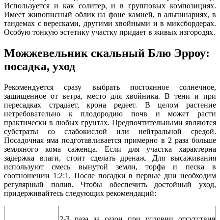
Используется и как солитер, и в групповых композициях.
Имеет живописный облик на фоне камней, в альпинариях, в
тандемах с вересками, другими хвойными и в миксбордерах.
Особую тонкую эстетику участку придает в живых изгородях.
Можжевельник скальный Блю Эрроу:
посадка, уход
Рекомендуется сразу выбрать постоянное солнечное,
защищенное от ветра, место для хвойника. В тени и при
пересадках страдает, крона редеет. В целом растение
нетребовательно к плодородию почв и может расти
практически в любых грунтах. Предпочтительными являются
субстраты со слабокислой или нейтральной средой.
Посадочная яма подготавливается примерно в 2 раза больше
земляного кома саженца. Если для участка характерна
задержка влаги, стоит сделать дренаж. Для высаживания
используют смесь вынутой земли, торфа и песка в
соотношении 1:2:1. После посадки в первые дни необходим
регулярный полив. Чтобы обеспечить достойный уход,
придерживайтесь следующих рекомендаций:
2-3 раза за сезон при условии отсутствия