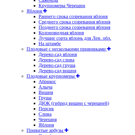
Саженцы
Крупномеры Черешни
Яблоня
Раннего срока созревания яблоня
Среднего срока созревания яблоня
Позднего срока созревания яблоня
Колоновидная яблоня
Лучшие сорта яблонь для Лен. обл.
На штамбе
Плодовые с несколькими прививками
Дерево-сад яблоня
Дерево-сад слива
Дерево-сад груша
Дерево-сад вишня
Плодовые крупномеры
Абрикос
Алыча
Вишня
Груша
ДЮК (гибрид вишни с черешней)
Персик
Слива
Черешня
Яблоня
Привитые арбузы