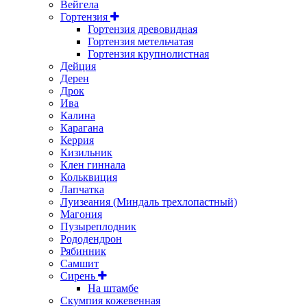
Вейгела
Гортензия
Гортензия древовидная
Гортензия метельчатая
Гортензия крупнолистная
Дейция
Дерен
Дрок
Ива
Калина
Карагана
Керрия
Кизильник
Клен гиннала
Кольквиция
Лапчатка
Луизеания (Миндаль трехлопастный)
Магония
Пузыреплодник
Рододендрон
Рябинник
Самшит
Сирень
На штамбе
Скумпия кожевенная