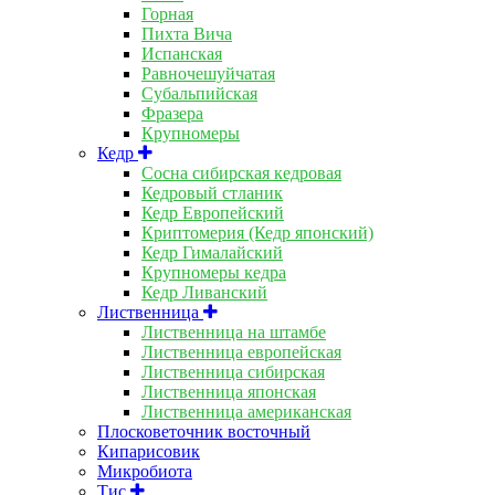
Горная
Пихта Вича
Испанская
Равночешуйчатая
Субальпийская
Фразера
Крупномеры
Кедр
Сосна сибирская кедровая
Кедровый стланик
Кедр Европейский
Криптомерия (Кедр японский)
Кедр Гималайский
Крупномеры кедра
Кедр Ливанский
Лиственница
Лиственница на штамбе
Лиственница европейская
Лиственница сибирская
Лиственница японская
Лиственница американская
Плосковеточник восточный
Кипарисовик
Микробиота
Тис