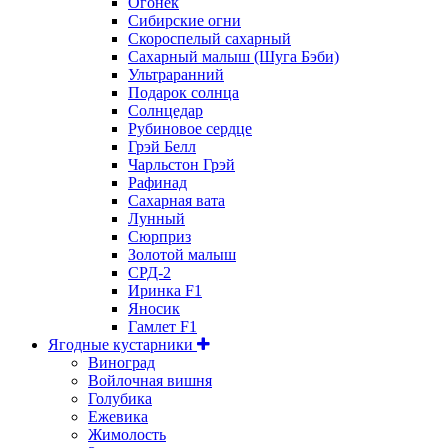
Огонёк
Сибирские огни
Скороспелый сахарный
Сахарный малыш (Шуга Бэби)
Ультраранний
Подарок солнца
Солнцедар
Рубиновое сердце
Грэй Белл
Чарльстон Грэй
Рафинад
Сахарная вата
Лунный
Сюрприз
Золотой малыш
СРД-2
Иринка F1
Яносик
Гамлет F1
Ягодные кустарники
Виноград
Войлочная вишня
Голубика
Ежевика
Жимолость