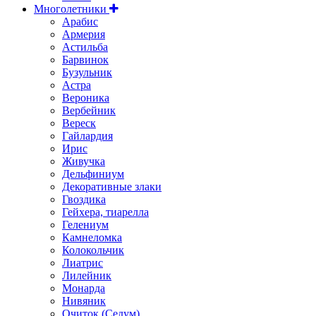
Многолетники
Арабис
Армерия
Астильбa
Барвинок
Бузульник
Астра
Вероника
Вербейник
Вереск
Гайлардия
Ирис
Живучка
Дельфиниум
Декоративные злаки
Гвоздика
Гейхера, тиарелла
Гелениум
Камнеломка
Колокольчик
Лиатрис
Лилейник
Монарда
Нивяник
Очиток (Седум)