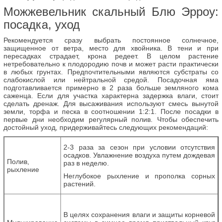
Можжевельник скальный Блю Эрроу:
посадка, уход
Рекомендуется сразу выбрать постоянное солнечное,
защищенное от ветра, место для хвойника. В тени и при
пересадках страдает, крона редеет. В целом растение
нетребовательно к плодородию почв и может расти практически
в любых грунтах. Предпочтительными являются субстраты со
слабокислой или нейтральной средой. Посадочная яма
подготавливается примерно в 2 раза больше земляного кома
саженца. Если для участка характерна задержка влаги, стоит
сделать дренаж. Для высаживания используют смесь вынутой
земли, торфа и песка в соотношении 1:2:1. После посадки в
первые дни необходим регулярный полив. Чтобы обеспечить
достойный уход, придерживайтесь следующих рекомендаций:
2-3 раза за сезон при условии отсутствия
осадков. Увлажнение воздуха путем дождевая
Полив,
раз в неделю.
рыхление
Неглубокое рыхление и прополка сорных
растений.
В целях сохранения влаги и защиты корневой