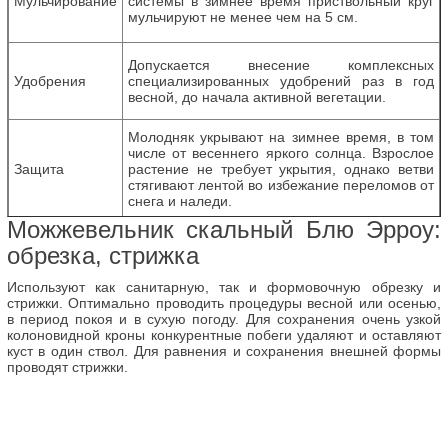
Мульчирование
системы в зимнее время приствольный круг
мульчируют не менее чем на 5 см.
Допускается внесение комплексных
Удобрения
специализированных удобрений раз в год
весной, до начала активной вегетации.
Молодняк укрывают на зимнее время, в том
числе от весеннего яркого солнца. Взрослое
Защита
растение не требует укрытия, однако ветви
стягивают лентой во избежание переломов от
снега и наледи.
Можжевельник скальный Блю Эрроу:
обрезка, стрижка
Используют как санитарную, так и формовочную обрезку и
стрижки. Оптимально проводить процедуры весной или осенью,
в период покоя и в сухую погоду. Для сохранения очень узкой
колоновидной кроны конкурентные побеги удаляют и оставляют
куст в один ствол. Для равнения и сохранения внешней формы
проводят стрижки.