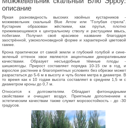
Можжевельник скальный Блю Эрроу:
описание
Яркая разновидность высоких хвойных кустарников -
можжевельник скальный Blue Arrow или "Голубая стрела".
Кустарник образован жёсткими, как прутья, плотно
прижимающимися к центральному стволу и растущими ввысь,
побегами. Получил своё красивое название благодаря
заострённой, узкоколоновидной форме и характерной цветовой
гамме.
Крона практически от самой земли и глубокий голубой и сине-
зеленый оттенок хвои являются акцентными декоративными
качествами. Образует несъедобные тёмные плоды -
шишкоягоды. Прирост составляет порядка 10-15 см в год, и
взрослое растение в благоприятных условиях без обрезки может
разрастаться до 5-6 м в высоту и чуть более метра в диаметре. В
то время как к 10 годам высота составляет в среднем 1,5 м с
диаметром кроны до 0,7 м.
Относится к долгожителям. Обладает фитонцидными
свойствами и очищает воздух. Приятным дополнением к
эстетическим качествам также служит морозостойкость - до -30
градусов.