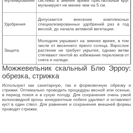
Мульчирование
системы в зимнее время приствольный круг
мульчируют не менее чем на 5 см.
Допускается внесение комплексных
Удобрения
специализированных удобрений раз в год
весной, до начала активной вегетации.
Молодняк укрывают на зимнее время, в том
числе от весеннего яркого солнца. Взрослое
Защита
растение не требует укрытия, однако ветви
стягивают лентой во избежание переломов от
снега и наледи.
Можжевельник скальный Блю Эрроу:
обрезка, стрижка
Используют как санитарную, так и формовочную обрезку и
стрижки. Оптимально проводить процедуры весной или осенью,
в период покоя и в сухую погоду. Для сохранения очень узкой
колоновидной кроны конкурентные побеги удаляют и оставляют
куст в один ствол. Для равнения и сохранения внешней формы
проводят стрижки.