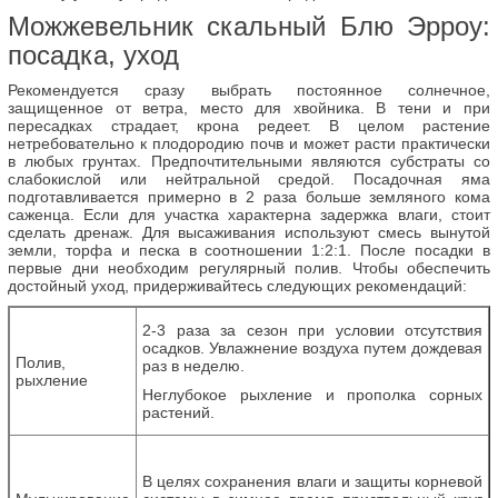
Можжевельник скальный Блю Эрроу:
посадка, уход
Рекомендуется сразу выбрать постоянное солнечное,
защищенное от ветра, место для хвойника. В тени и при
пересадках страдает, крона редеет. В целом растение
нетребовательно к плодородию почв и может расти практически
в любых грунтах. Предпочтительными являются субстраты со
слабокислой или нейтральной средой. Посадочная яма
подготавливается примерно в 2 раза больше земляного кома
саженца. Если для участка характерна задержка влаги, стоит
сделать дренаж. Для высаживания используют смесь вынутой
земли, торфа и песка в соотношении 1:2:1. После посадки в
первые дни необходим регулярный полив. Чтобы обеспечить
достойный уход, придерживайтесь следующих рекомендаций:
2-3 раза за сезон при условии отсутствия
осадков. Увлажнение воздуха путем дождевая
Полив,
раз в неделю.
рыхление
Неглубокое рыхление и прополка сорных
растений.
В целях сохранения влаги и защиты корневой