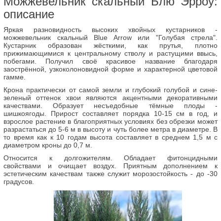
Можжевельник скальный Блю Эрроу:
описание
Яркая разновидность высоких хвойных кустарников -
можжевельник скальный Blue Arrow или "Голубая стрела".
Кустарник образован жёсткими, как прутья, плотно
прижимающимися к центральному стволу и растущими ввысь,
побегами. Получил своё красивое название благодаря
заострённой, узкоколоновидной форме и характерной цветовой
гамме.
Крона практически от самой земли и глубокий голубой и сине-
зеленый оттенок хвои являются акцентными декоративными
качествами. Образует несъедобные тёмные плоды -
шишкоягоды. Прирост составляет порядка 10-15 см в год, и
взрослое растение в благоприятных условиях без обрезки может
разрастаться до 5-6 м в высоту и чуть более метра в диаметре. В
то время как к 10 годам высота составляет в среднем 1,5 м с
диаметром кроны до 0,7 м.
Относится к долгожителям. Обладает фитонцидными
свойствами и очищает воздух. Приятным дополнением к
эстетическим качествам также служит морозостойкость - до -30
градусов.