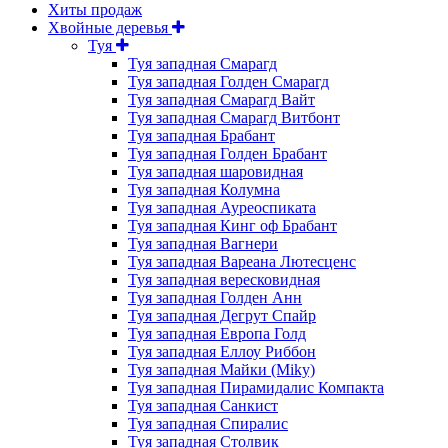
Хиты продаж
Хвойные деревья
Туя
Туя западная Смарагд
Туя западная Голден Смарагд
Туя западная Смарагд Вайт
Туя западная Смарагд Витбонт
Туя западная Брабант
Туя западная Голден Брабант
Туя западная шаровидная
Туя западная Колумна
Туя западная Ауреоспиката
Туя западная Кинг оф Брабант
Туя западная Вагнери
Туя западная Вареана Лютесценс
Туя западная вересковидная
Туя западная Голден Анн
Туя западная Дегрут Спайр
Туя западная Европа Голд
Туя западная Еллоу Риббон
Туя западная Майки (Miky)
Туя западная Пирамидалис Компакта
Туя западная Санкист
Туя западная Спиралис
Туя западная Столвик