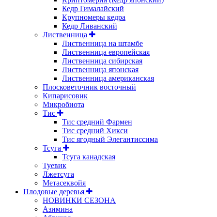
Кедр Гималайский
Крупномеры кедра
Кедр Ливанский
Лиственница
Лиственница на штамбе
Лиственница европейская
Лиственница сибирская
Лиственница японская
Лиственница американская
Плосковеточник восточный
Кипарисовик
Микробиота
Тис
Тис средний Фармен
Тис средний Хикси
Тис ягодный Элегантиссима
Тсуга
Тсуга канадская
Туевик
Лжетсуга
Метасеквойя
Плодовые деревья
НОВИНКИ СЕЗОНА
Азимина