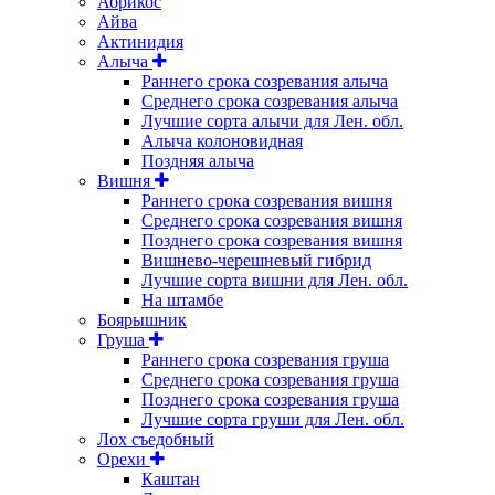
Абрикос
Айва
Актинидия
Алыча
Раннего срока созревания алыча
Среднего срока созревания алыча
Лучшие сорта алычи для Лен. обл.
Алыча колоновидная
Поздняя алыча
Вишня
Раннего срока созревания вишня
Среднего срока созревания вишня
Позднего срока созревания вишня
Вишнево-черешневый гибрид
Лучшие сорта вишни для Лен. обл.
На штамбе
Боярышник
Груша
Раннего срока созревания груша
Среднего срока созревания груша
Позднего срока созревания груша
Лучшие сорта груши для Лен. обл.
Лох съедобный
Орехи
Каштан