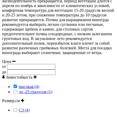
жизнедеятельность прекращается, период вегетации длится с
апреля по ноябрь в зависимости от климатических условий,
комфортная температура для вегетации 15-20 градуслв весной
и 20-25 летом, при снижении температуры до 10 градусов
развитие прекращается. Почвы для выращивания виногрда
рекомендуется выбирать легкие суглинки или песчаные,
содержащие щебень и камни, для столовых сортов
предпочтительнее почвы плодородные, с низким залеганием
грунтовых вод. В засушливое лето рекомендуется
дополнительный полив, переизбыток влаги влечет за собой
развитие различных грибковых болезней. Места для посадки
винограда выбирают солнечные, защищенные от ветра.
Цена
от
до
Зимостойкость
высокая (4)
до -25 градусов (1)
Размер,см
С3 (4)