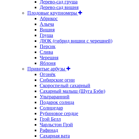
Дерево-сад груша
Дерево-сад вишня
Плодовые крупномеры
Абрикос
Алыча
Вишня
Груша
ДЮК (гибрид вишни с черешней)
Персик
Слива
Черешня
Яблоня
Привитые арбузы
Огонёк
Сибирские огни
Скороспелый сахарный
Сахарный малыш (Шуга Бэби)
Ультраранний
Подарок солнца
Солнцедар
Рубиновое сердце
Грэй Белл
Чарльстон Грэй
Рафинад
Сахарная вата