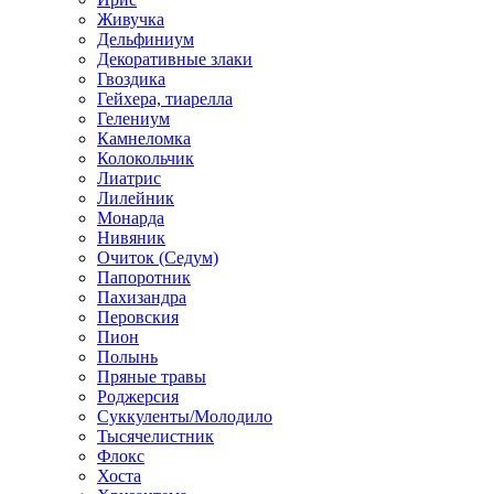
Живучка
Дельфиниум
Декоративные злаки
Гвоздика
Гейхера, тиарелла
Гелениум
Камнеломка
Колокольчик
Лиатрис
Лилейник
Монарда
Нивяник
Очиток (Седум)
Папоротник
Пахизандра
Перовския
Пион
Полынь
Пряные травы
Роджерсия
Суккуленты/Молодило
Тысячелистник
Флокс
Хоста