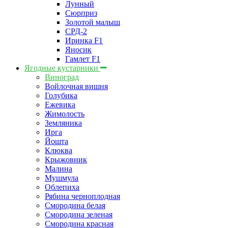
Лунный
Сюрприз
Золотой малыш
СРД-2
Иринка F1
Яносик
Гамлет F1
Ягодные кустарники
Виноград
Войлочная вишня
Голубика
Ежевика
Жимолость
Земляника
Ирга
Йошта
Клюква
Крыжовник
Малина
Мушмула
Облепиха
Рябина черноплодная
Смородина белая
Смородина зеленая
Смородина красная