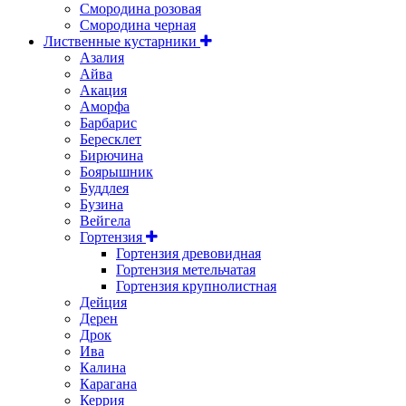
Смородина розовая
Смородина черная
Лиственные кустарники
Азалия
Айва
Акация
Аморфа
Барбарис
Бересклет
Бирючина
Боярышник
Буддлея
Бузина
Вейгела
Гортензия
Гортензия древовидная
Гортензия метельчатая
Гортензия крупнолистная
Дейция
Дерен
Дрок
Ива
Калина
Карагана
Керрия