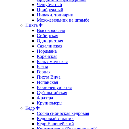
Чешуйчатый
Прибрежный
Ниваки, топиарии
Можжевельник на штамбе
Пихта
Высокорослая
Сибирская
Одноцветная
Сахалинская
Нордмана
Корейская
Бальзамическая
Белая
Горная
Пихта Вича
Испанская
Равночешуйчатая
Субальпийская
Фразера
Крупномеры
Кедр
Сосна сибирская кедровая
Кедровый стланик
Кедр Европейский
Криптомерия (Кедр японский)