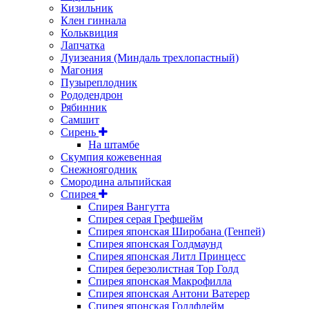
Кизильник
Клен гиннала
Кольквиция
Лапчатка
Луизеания (Миндаль трехлопастный)
Магония
Пузыреплодник
Рододендрон
Рябинник
Самшит
Сирень
На штамбе
Скумпия кожевенная
Снежноягодник
Смородина альпийская
Спирея
Спирея Вангутта
Спирея серая Грефшейм
Спирея японская Широбана (Генпей)
Спирея японская Голдмаунд
Спирея японская Литл Принцесс
Спирея березолистная Тор Голд
Спирея японская Макрофилла
Спирея японская Антони Ватерер
Спирея японская Голдфлейм