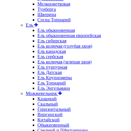
Мелкоцветковая
Тунберга
Шверина
Сосна Топиарий
Ель
Ель обыкновенная
Ель обыкновенная европейская
Ель сибирская
Ель колючая (голубая хвоя)
Ель канадская
Ель сербская
Ель колючая (зеленая хвоя)
Ель пурпурная
Ель Датская
Ель Крупномеры
Ель Топиарий
Ель Энгельмана
Можжевельник
Казацкий
Скальный
Горизонтальный
Виргинский
Китайский
Обыкновенный
Средний и Пфитцериана