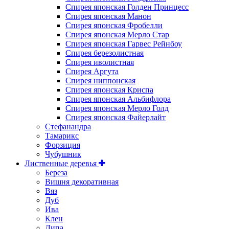
Спирея японская Голден Принцесс
Спирея японская Манон
Спирея японская Фробелли
Спирея японская Мерло Стар
Спирея японская Гарвес Рейнбоу
Спирея березолистная
Спирея иволистная
Спирея Аргута
Спирея ниппонская
Спирея японская Криспа
Спирея японская Альбифлора
Спирея японская Мерло Голд
Спирея японская Файерлайт
Стефанандра
Тамарикс
Форзиция
Чубушник
Лиственные деревья
Береза
Вишня декоративная
Вяз
Дуб
Ива
Клен
Липа