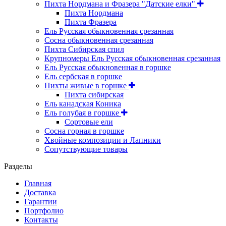
Пихта Нордмана и Фразера "Датские елки"
Пихта Нордмана
Пихта Фразера
Ель Русская обыкновенная срезанная
Сосна обыкновенная срезанная
Пихта Сибирская спил
Крупномеры Ель Русская обыкновенная срезанная
Ель Русская обыкновенная в горшке
Ель сербская в горшке
Пихты живые в горшке
Пихта сибирская
Ель канадская Коника
Ель голубая в горшке
Сортовые ели
Сосна горная в горшке
Хвойные композиции и Лапники
Сопутствующие товары
Разделы
Главная
Доставка
Гарантии
Портфолио
Контакты