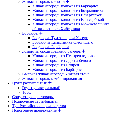
Живая изгородь колючая
Живая изгородь колючая из Барбариса
Живая изгородь колючая из Боярышника
Живая изгородь колючая из Ели русской
Живая изгородь колючая из Ели сербской
Живая изгородь колючая из Можжевельника
обыкновенного Хиберника
Бордюры
Бордюр из Туи западной Хозери
Бордюр из Кизильника блестящего
Бордюр из Барбариса
Живая изгородь среднего размера
Живая изгородь из Пузыреплодника
Живая изгородь из Дерена белого
Живая изгородь из Спиреи
Живая изгородь из Барбариса
Высокая живая изгородь - живая стена
Живая изгородь комбинированная
Грунт растительный
Грунт универсальный
Торф
Сопутствующие товары
Подарочные сертификаты
Туи Российского производства
Новогоднее предложение