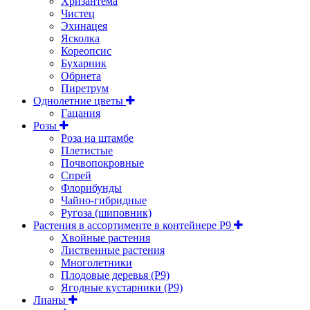
Хризантема
Чистец
Эхинацея
Ясколка
Кореопсис
Бухарник
Обриета
Пиретрум
Однолетние цветы
Гацания
Розы
Роза на штамбе
Плетистые
Почвопокровные
Спрей
Флорибунды
Чайно-гибридные
Ругоза (шиповник)
Растения в ассортименте в контейнере P9
Хвойные растения
Лиственные растения
Многолетники
Плодовые деревья (Р9)
Ягодные кустарники (Р9)
Лианы