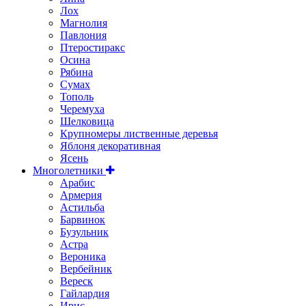
Лох
Магнолия
Павлония
Птеростиракс
Осина
Рябина
Сумах
Тополь
Черемуха
Шелковица
Крупномеры лиственные деревья
Яблоня декоративная
Ясень
Многолетники
Арабис
Армерия
Астильбa
Барвинок
Бузульник
Астра
Вероника
Вербейник
Вереск
Гайлардия
Ирис