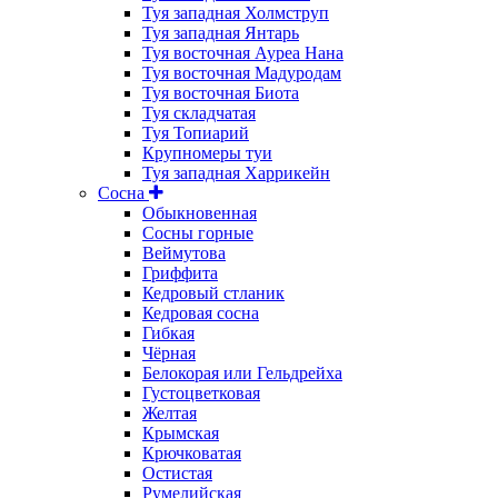
Туя западная Холмструп
Туя западная Янтарь
Туя восточная Ауреа Нана
Туя восточная Мадуродам
Туя восточная Биота
Туя складчатая
Туя Топиарий
Крупномеры туи
Туя западная Харрикейн
Сосна
Обыкновенная
Сосны горные
Веймутова
Гриффита
Кедровый стланик
Кедровая сосна
Гибкая
Чёрная
Белокорая или Гельдрейха
Густоцветковая
Желтая
Крымская
Крючковатая
Остистая
Румелийская