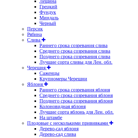
Лещина
Грецкий
Фундук
Миндаль
Черный
Персик
Рябина
Слива
Раннего срока созревания слива
Среднего срока созревания слива
Позднего срока созревания слива
Лучшие сорта сливы для Лен. обл.
Черешня
Саженцы
Крупномеры Черешни
Яблоня
Раннего срока созревания яблоня
Среднего срока созревания яблоня
Позднего срока созревания яблоня
Колоновидная яблоня
Лучшие сорта яблонь для Лен. обл.
На штамбе
Плодовые с несколькими прививками
Дерево-сад яблоня
Дерево-сад слива