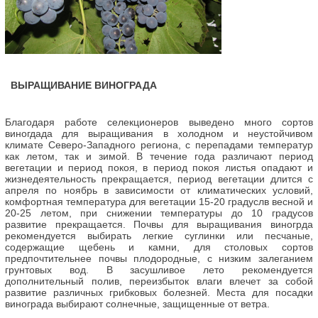
ВЫРАЩИВАНИЕ ВИНОГРАДА
Благодаря работе селекционеров выведено много сортов
виногдада для выращивания в холодном и неустойчивом
климате Северо-Западного региона, с перепадами температур
как летом, так и зимой. В течение года различают период
вегетации и период покоя, в период покоя листья опадают и
жизнедеятельность прекращается, период вегетации длится с
апреля по ноябрь в зависимости от климатических условий,
комфортная температура для вегетации 15-20 градуслв весной и
20-25 летом, при снижении температуры до 10 градусов
развитие прекращается. Почвы для выращивания виногрда
рекомендуется выбирать легкие суглинки или песчаные,
содержащие щебень и камни, для столовых сортов
предпочтительнее почвы плодородные, с низким залеганием
грунтовых вод. В засушливое лето рекомендуется
дополнительный полив, переизбыток влаги влечет за собой
развитие различных грибковых болезней. Места для посадки
винограда выбирают солнечные, защищенные от ветра.