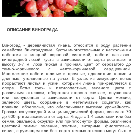
ОПИСАНИЕ ВИНОГРАДА
Виноград - деревянистая лиана, относится к роду растений
семейства Виноградовые. Кусты многоствольные с несколькими
побегами и мощной корневой системой, побеги называют
виноградной лозой, кусты в зависимости от сорта достигают в
высоту 3-7 м, лоза гибкая и прочная, цвет от сероватого до
темно-коричневого с желто-коричневой сердцевиной.
Многолетние побеги толстые и прочные, однолетние тонкие и
длинные, утолщенные на узлах. В узлах из зимующих почек
прорастают листья и усики, которыми лиана прикрепляется к
опоре. Лстья трех- и пятилопастные, зеленого цвета с
различным оттенком, оборотная сторона светлее, опушенная
или неопушенная в зависимости от сорта. Цветки мелкие,
зеленого цвета, собранные в метельчатые соцветия, как
правило, обоеполые, что обеспечивает высокую урожайность.
Гроздья конусовидной или цилиндрической формы, весом от 70
до 600 гр в зависимости от сорта. Ягоды с 1-4 семенами или без
семян, овальной, округлой или приплюснутой формы, различной
цветовой гаммы: зеленые, желтые, янтарные, фиолетовые,
синие, с румянцем или без, сорта темных оттенков могут быть с