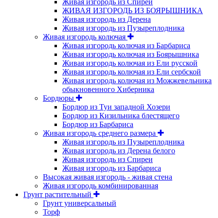
Живая изгородь из Спиреи
ЖИВАЯ ИЗГОРОДЬ ИЗ БОЯРЫШНИКА
Живая изгородь из Дерена
Живая изгородь из Пузыреплодника
Живая изгородь колючая
Живая изгородь колючая из Барбариса
Живая изгородь колючая из Боярышника
Живая изгородь колючая из Ели русской
Живая изгородь колючая из Ели сербской
Живая изгородь колючая из Можжевельника
обыкновенного Хиберника
Бордюры
Бордюр из Туи западной Хозери
Бордюр из Кизильника блестящего
Бордюр из Барбариса
Живая изгородь среднего размера
Живая изгородь из Пузыреплодника
Живая изгородь из Дерена белого
Живая изгородь из Спиреи
Живая изгородь из Барбариса
Высокая живая изгородь - живая стена
Живая изгородь комбинированная
Грунт растительный
Грунт универсальный
Торф