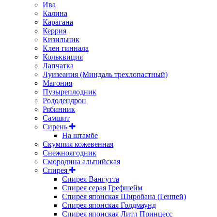
Ива
Калина
Карагана
Керрия
Кизильник
Клен гиннала
Кольквиция
Лапчатка
Луизеания (Миндаль трехлопастный)
Магония
Пузыреплодник
Рододендрон
Рябинник
Самшит
Сирень
На штамбе
Скумпия кожевенная
Снежноягодник
Смородина альпийская
Спирея
Спирея Вангутта
Спирея серая Грефшейм
Спирея японская Широбана (Генпей)
Спирея японская Голдмаунд
Спирея японская Литл Принцесс