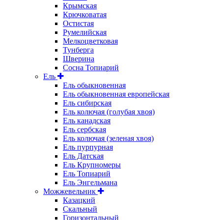
Крымская
Крючковатая
Остистая
Румелийская
Мелкоцветковая
Тунберга
Шверина
Сосна Топиарий
Ель
Ель обыкновенная
Ель обыкновенная европейская
Ель сибирская
Ель колючая (голубая хвоя)
Ель канадская
Ель сербская
Ель колючая (зеленая хвоя)
Ель пурпурная
Ель Датская
Ель Крупномеры
Ель Топиарий
Ель Энгельмана
Можжевельник
Казацкий
Скальный
Горизонтальный