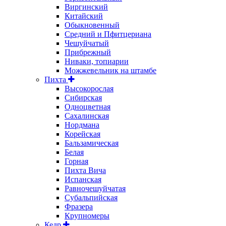
Виргинский
Китайский
Обыкновенный
Средний и Пфитцериана
Чешуйчатый
Прибрежный
Ниваки, топиарии
Можжевельник на штамбе
Пихта
Высокорослая
Сибирская
Одноцветная
Сахалинская
Нордмана
Корейская
Бальзамическая
Белая
Горная
Пихта Вича
Испанская
Равночешуйчатая
Субальпийская
Фразера
Крупномеры
Кедр