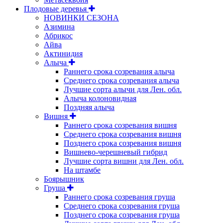
Плодовые деревья
НОВИНКИ СЕЗОНА
Азимина
Абрикос
Айва
Актинидия
Алыча
Раннего срока созревания алыча
Среднего срока созревания алыча
Лучшие сорта алычи для Лен. обл.
Алыча колоновидная
Поздняя алыча
Вишня
Раннего срока созревания вишня
Среднего срока созревания вишня
Позднего срока созревания вишня
Вишнево-черешневый гибрид
Лучшие сорта вишни для Лен. обл.
На штамбе
Боярышник
Груша
Раннего срока созревания груша
Среднего срока созревания груша
Позднего срока созревания груша