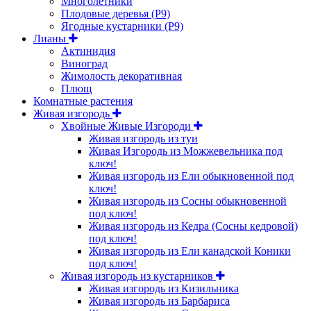
Многолетники
Плодовые деревья (Р9)
Ягодные кустарники (Р9)
Лианы
Актинидия
Виноград
Жимолость декоративная
Плющ
Комнатные растения
Живая изгородь
Хвойные Живые Изгороди
Живая изгородь из туи
Живая Изгородь из Можжевельника под
ключ!
Живая изгородь из Ели обыкновенной под
ключ!
Живая изгородь из Сосны обыкновенной
под ключ!
Живая изгородь из Кедра (Сосны кедровой)
под ключ!
Живая изгородь из Ели канадской Коники
под ключ!
Живая изгородь из кустарников
Живая изгородь из Кизильника
Живая изгородь из Барбариса