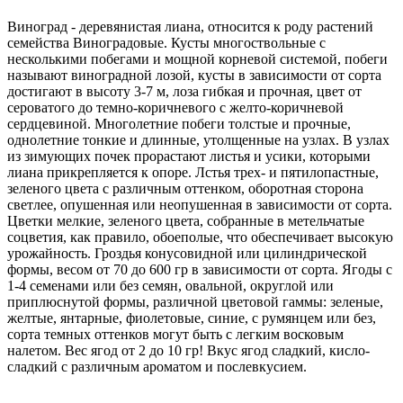
Виноград - деревянистая лиана, относится к роду растений
семейства Виноградовые. Кусты многоствольные с
несколькими побегами и мощной корневой системой, побеги
называют виноградной лозой, кусты в зависимости от сорта
достигают в высоту 3-7 м, лоза гибкая и прочная, цвет от
сероватого до темно-коричневого с желто-коричневой
сердцевиной. Многолетние побеги толстые и прочные,
однолетние тонкие и длинные, утолщенные на узлах. В узлах
из зимующих почек прорастают листья и усики, которыми
лиана прикрепляется к опоре. Лстья трех- и пятилопастные,
зеленого цвета с различным оттенком, оборотная сторона
светлее, опушенная или неопушенная в зависимости от сорта.
Цветки мелкие, зеленого цвета, собранные в метельчатые
соцветия, как правило, обоеполые, что обеспечивает высокую
урожайность. Гроздья конусовидной или цилиндрической
формы, весом от 70 до 600 гр в зависимости от сорта. Ягоды с
1-4 семенами или без семян, овальной, округлой или
приплюснутой формы, различной цветовой гаммы: зеленые,
желтые, янтарные, фиолетовые, синие, с румянцем или без,
сорта темных оттенков могут быть с легким восковым
налетом. Вес ягод от 2 до 10 гр! Вкус ягод сладкий, кисло-
сладкий с различным ароматом и послевкусием.