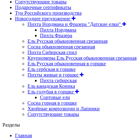
Сопутствующие товары
Подарочные сертификаты
Туи Российского производства
Новогоднее предложение
Пихта Нордмана и Фразера "Датские елки"
Пихта Нордмана
Пихта Фразера
Ель Русская обыкновенная срезанная
Сосна обыкновенная срезанная
Пихта Сибирская спил
Крупномеры Ель Русская обыкновенная срезанная
Ель Русская обыкновенная в горшке
Ель сербская в горшке
Пихты живые в горшке
Пихта сибирская
Ель канадская Коника
Ель голубая в горшке
Сортовые ели
Сосна горная в горшке
Хвойные композиции и Лапники
Сопутствующие товары
Разделы
Главная