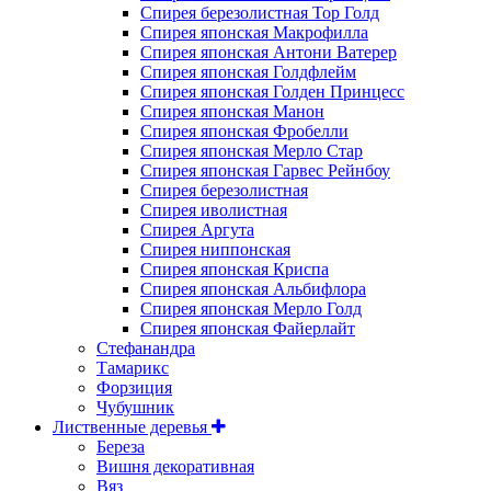
Спирея березолистная Тор Голд
Спирея японская Макрофилла
Спирея японская Антони Ватерер
Спирея японская Голдфлейм
Спирея японская Голден Принцесс
Спирея японская Манон
Спирея японская Фробелли
Спирея японская Мерло Стар
Спирея японская Гарвес Рейнбоу
Спирея березолистная
Спирея иволистная
Спирея Аргута
Спирея ниппонская
Спирея японская Криспа
Спирея японская Альбифлора
Спирея японская Мерло Голд
Спирея японская Файерлайт
Стефанандра
Тамарикс
Форзиция
Чубушник
Лиственные деревья
Береза
Вишня декоративная
Вяз