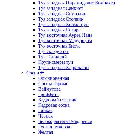
Туя западная Пирамидалис Компакта
Туя западная Санкист
Туя западная Спиралис
Туя западная Столвик
Туя западная Холмструп
Туя западная Янтарь
Туя восточная Ауреа Нана
Туя восточная Мадуродам
Туя восточная Биота
Туя складчатая
Туя Топиарий
Крупномеры туи
Туя западная Харрикейн
Сосна
Обыкновенная
Сосны горные
Веймутова
Гриффита
Кедровый стланик
Кедровая сосна
Гибкая
Чёрная
Белокорая или Гельдрейха
Густоцветковая
Желтая