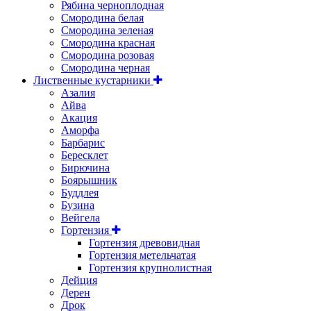
Рябина черноплодная
Смородина белая
Смородина зеленая
Смородина красная
Смородина розовая
Смородина черная
Лиственные кустарники
Азалия
Айва
Акация
Аморфа
Барбарис
Бересклет
Бирючина
Боярышник
Буддлея
Бузина
Вейгела
Гортензия
Гортензия древовидная
Гортензия метельчатая
Гортензия крупнолистная
Дейция
Дерен
Дрок