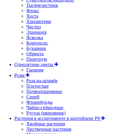
Тысячелистник
Флокс
Хоста
Хризантема
Чистец
Эхинацея
Ясколка
Кореопсис
Бухарник
Обриета
Пиретрум
Однолетние цветы
Гацания
Розы
Роза на штамбе
Плетистые
Почвопокровные
Спрей
Флорибунды
Чайно-гибридные
Ругоза (шиповник)
Растения в ассортименте в контейнере P9
Хвойные растения
Лиственные растения