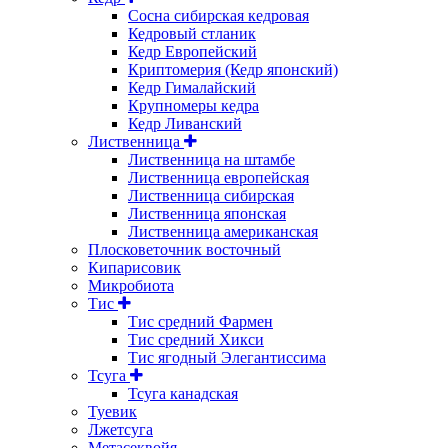
Сосна сибирская кедровая
Кедровый стланик
Кедр Европейский
Криптомерия (Кедр японский)
Кедр Гималайский
Крупномеры кедра
Кедр Ливанский
Лиственница
Лиственница на штамбе
Лиственница европейская
Лиственница сибирская
Лиственница японская
Лиственница американская
Плосковеточник восточный
Кипарисовик
Микробиота
Тис
Тис средний Фармен
Тис средний Хикси
Тис ягодный Элегантиссима
Тсуга
Тсуга канадская
Туевик
Лжетсуга
Метасеквойя