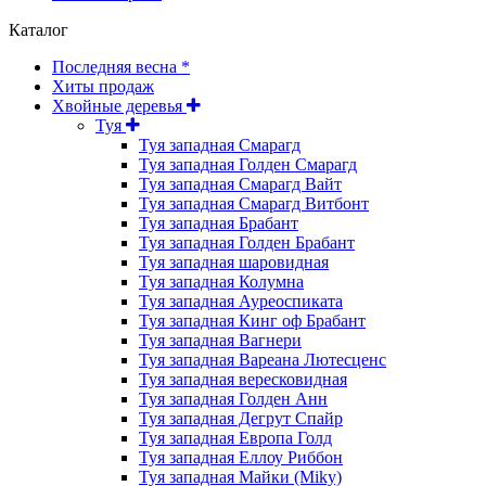
Каталог
Последняя весна *
Хиты продаж
Хвойные деревья
Туя
Туя западная Смарагд
Туя западная Голден Смарагд
Туя западная Смарагд Вайт
Туя западная Смарагд Витбонт
Туя западная Брабант
Туя западная Голден Брабант
Туя западная шаровидная
Туя западная Колумна
Туя западная Ауреоспиката
Туя западная Кинг оф Брабант
Туя западная Вагнери
Туя западная Вареана Лютесценс
Туя западная вересковидная
Туя западная Голден Анн
Туя западная Дегрут Спайр
Туя западная Европа Голд
Туя западная Еллоу Риббон
Туя западная Майки (Miky)