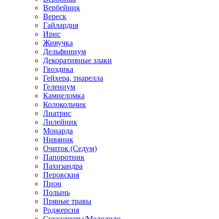
Вербейник
Вереск
Гайлардия
Ирис
Живучка
Дельфиниум
Декоративные злаки
Гвоздика
Гейхера, тиарелла
Гелениум
Камнеломка
Колокольчик
Лиатрис
Лилейник
Монарда
Нивяник
Очиток (Седум)
Папоротник
Пахизандра
Перовския
Пион
Полынь
Пряные травы
Роджерсия
Суккуленты/Молодило