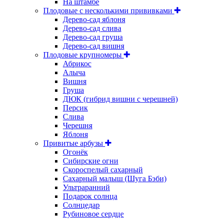
На штамбе
Плодовые с несколькими прививками
Дерево-сад яблоня
Дерево-сад слива
Дерево-сад груша
Дерево-сад вишня
Плодовые крупномеры
Абрикос
Алыча
Вишня
Груша
ДЮК (гибрид вишни с черешней)
Персик
Слива
Черешня
Яблоня
Привитые арбузы
Огонёк
Сибирские огни
Скороспелый сахарный
Сахарный малыш (Шуга Бэби)
Ультраранний
Подарок солнца
Солнцедар
Рубиновое сердце