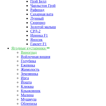
Грэй Белл
Чарльстон Грэй
Рафинад
Сахарная вата
Лунный
Сюрприз
Золотой малыш
СРД-2
Иринка F1
Яносик
Гамлет F1
Ягодные кустарники
Виноград
Войлочная вишня
Голубика
Ежевика
Жимолость
Земляника
Ирга
Йошта
Клюква
Крыжовник
Малина
Мушмула
Облепиха