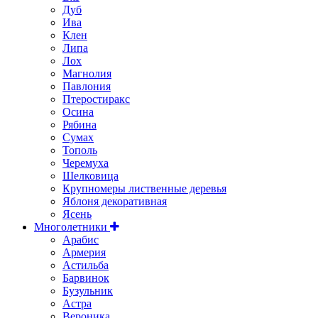
Дуб
Ива
Клен
Липа
Лох
Магнолия
Павлония
Птеростиракс
Осина
Рябина
Сумах
Тополь
Черемуха
Шелковица
Крупномеры лиственные деревья
Яблоня декоративная
Ясень
Многолетники
Арабис
Армерия
Астильбa
Барвинок
Бузульник
Астра
Вероника