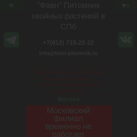
"Фавн" Питомник
0
хвойных растений в
СПб
+7(812) 715-22-22
info@favn-pitomnik.ru
Торговая площадка на Севере
переехала по адресу:
Санкт-Петербург. Проспект
Культуры 63с1
Москва
Московский
филиал
временно не
работает