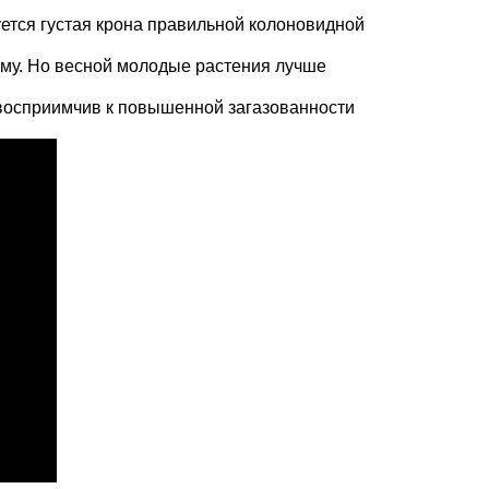
руется густая крона правильной колоновидной
иму. Но весной молодые растения лучше
е восприимчив к повышенной загазованности