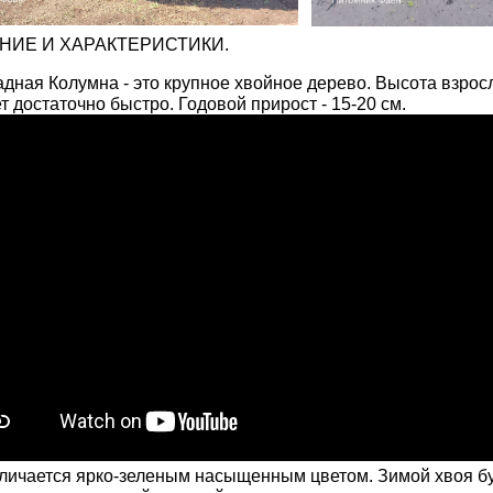
НИЕ И ХАРАКТЕРИСТИКИ.
адная Колумна - это крупное хвойное дерево. Высота взросло
ет достаточно быстро. Годовой прирост - 15-20 см.
личается ярко-зеленым насыщенным цветом. Зимой хвоя бур