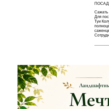
на сайте и на
ПОСАД
площадке указаны
БЕЗ учёта скидки
!!!
Сажать 
Для пос
Туи Кол
Успейте приобрести
полноце
качественные
саженце
растения и украсить
Сотрудн
свой сад! Всех ждём
в нашем питомнике!
ЧИТАТЬ ДАЛЕЕ
АКЦИЯ ТУИ БРАБАНТ