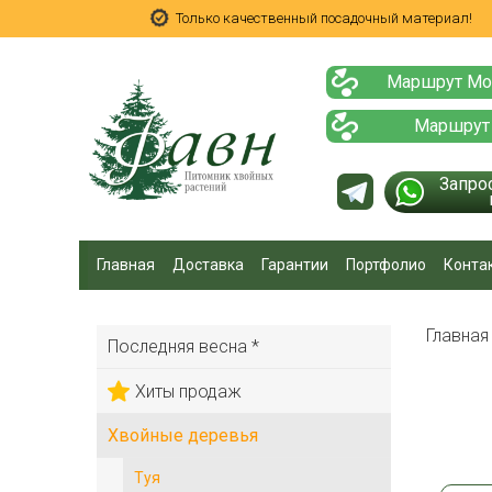
Только качественный посадочный материал!
Маршрут Мо
Маршрут
Запро
Главная
Доставка
Гарантии
Портфолио
Конта
Главна
Последняя весна *
Хиты продаж
Хвойные деревья
Туя