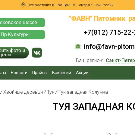
Все растения выращены в Центральной России!
"ФАВН" Питомник ра
сковское шоссе
+7(812) 715-22-
 Пр.Культуры
info@favn-pitomn
сить фото и
цены
Ваш регион:
кты
Новости
Прайсы
Вакансии
Акции
я
/
Хвойные деревья
/
Туя
/
Туя западная Колумна
ТУЯ ЗАПАДНАЯ 