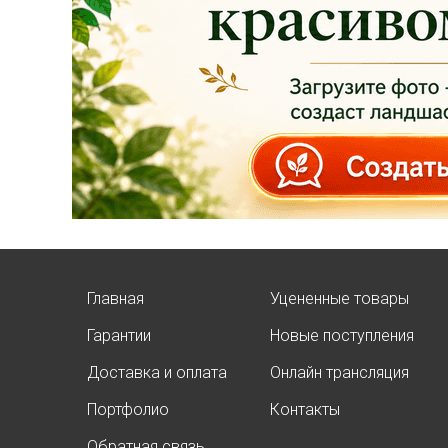
Опубликовано: 07.08.2025
Добрый день, дорогие
подписчики!
У нас началась
СУПЕР
АКЦИЯ!
Скидка 20%
на
все
туи западные
Брабант
в наличии на
нашей площадке!
Главная
Уцененные товары
Гарантии
Новые поступления
Доставка и оплата
Онлайн трансляция
Портфолио
Контакты
Обратная связь