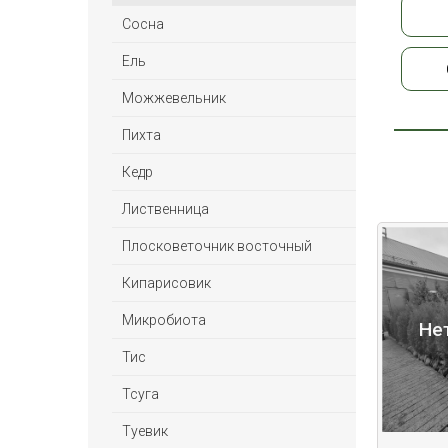
Сосна
Ель
Можжевельник
Пихта
Кедр
Лиственница
Плосковеточник восточный
Кипарисовик
Микробиота
Не
Тис
Тсуга
Туевик