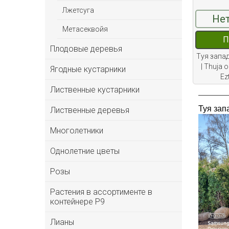
Лжетсуга
Нет
Метасеквойя
П
Плодовые деревья
Туя запа
| Thuja 
Ягодные кустарники
Ez
Лиственные кустарники
Туя зап
Лиственные деревья
Многолетники
Однолетние цветы
Розы
Растения в ассортименте в
контейнере P9
Лианы