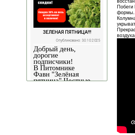
восстан
Побеги 
формы
Колумна
укрыват
Прекрас
ЗЕЛЕНАЯ ПЯТНИЦА!!!
воздуха
Опубликовано: 30.10.2025
Добрый день,
дорогие
подписчики!
В Питомнике
Фавн
"Зелёная
пятница".
Честные
скидки!
— 30%
на
весь ассортимент в
наличии на наших
площадках!
Сроки проведения
акции: с
29.10 2025 -
04.11.2025
!!! Цены