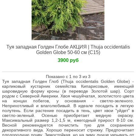
Туя западная Голден Глобе АКЦИЯ | Thuja occidentalis
Golden Globe 50-60 см (С15)
3900 руб
Показано с 1 по 3 из 3
Туя западная Голден Глоб (Thuja occidentalis Golden Globe) -
карликовый кустарник семейства Кипарисовые, имеющий
шаровидную форму кроны (в переводе Золотой шар). Сорт
родом с Северной Америки. Хвоя чешуйчатая, золотистого цвета
на концах побегов, у основания - светло-зеленого.
Неприхотливый и влаголюбивый. В идеале посадить в легкую
полутень. Если растение посадить в тень, цвет хвои "уйдет" в
светло-зеленый. Осенью приобретает медную окраску.
Максимальный размер 1,2-1,5 м, ежегодный прирост 8-10 см.
Весной рекомендуется почистить тую для сохранения
декоративного вида. Хорошо переносит стрижку. Предпочитает
плодородную почву. Зимостойкая, но на зиму лучше укрывать от