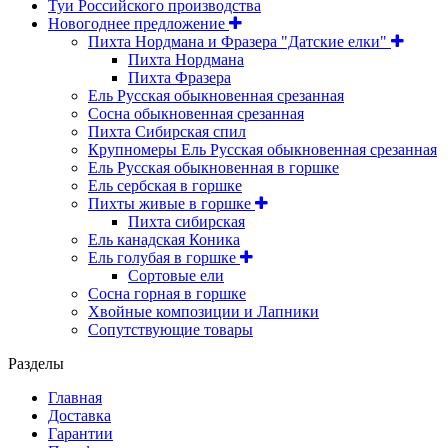
Туи Российского производства
Новогоднее предложение
Пихта Нордмана и Фразера "Датские елки"
Пихта Нордмана
Пихта Фразера
Ель Русская обыкновенная срезанная
Сосна обыкновенная срезанная
Пихта Сибирская спил
Крупномеры Ель Русская обыкновенная срезанная
Ель Русская обыкновенная в горшке
Ель сербская в горшке
Пихты живые в горшке
Пихта сибирская
Ель канадская Коника
Ель голубая в горшке
Сортовые ели
Сосна горная в горшке
Хвойные композиции и Лапники
Сопутствующие товары
Разделы
Главная
Доставка
Гарантии