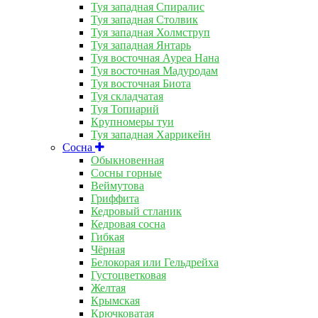
Туя западная Спиралис
Туя западная Столвик
Туя западная Холмструп
Туя западная Янтарь
Туя восточная Ауреа Нана
Туя восточная Мадуродам
Туя восточная Биота
Туя складчатая
Туя Топиарий
Крупномеры туи
Туя западная Харрикейн
Сосна
Обыкновенная
Сосны горные
Веймутова
Гриффита
Кедровый стланик
Кедровая сосна
Гибкая
Чёрная
Белокорая или Гельдрейха
Густоцветковая
Желтая
Крымская
Крючковатая