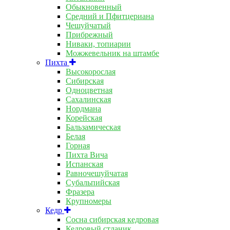
Обыкновенный
Средний и Пфитцериана
Чешуйчатый
Прибрежный
Ниваки, топиарии
Можжевельник на штамбе
Пихта
Высокорослая
Сибирская
Одноцветная
Сахалинская
Нордмана
Корейская
Бальзамическая
Белая
Горная
Пихта Вича
Испанская
Равночешуйчатая
Субальпийская
Фразера
Крупномеры
Кедр
Сосна сибирская кедровая
Кедровый стланик