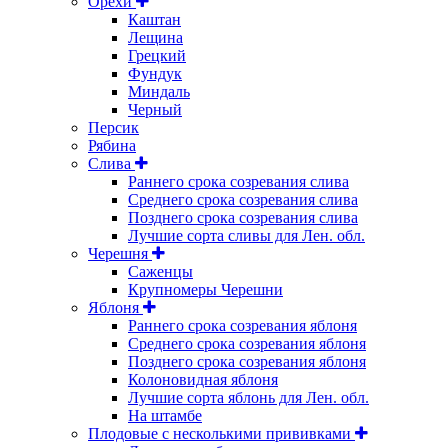
Орехи
Каштан
Лещина
Грецкий
Фундук
Миндаль
Черный
Персик
Рябина
Слива
Раннего срока созревания слива
Среднего срока созревания слива
Позднего срока созревания слива
Лучшие сорта сливы для Лен. обл.
Черешня
Саженцы
Крупномеры Черешни
Яблоня
Раннего срока созревания яблоня
Среднего срока созревания яблоня
Позднего срока созревания яблоня
Колоновидная яблоня
Лучшие сорта яблонь для Лен. обл.
На штамбе
Плодовые с несколькими прививками