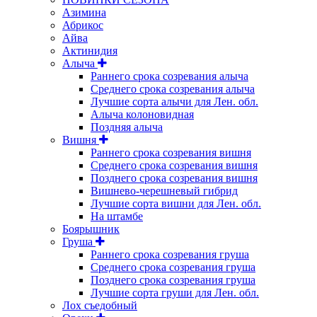
Азимина
Абрикос
Айва
Актинидия
Алыча
Раннего срока созревания алыча
Среднего срока созревания алыча
Лучшие сорта алычи для Лен. обл.
Алыча колоновидная
Поздняя алыча
Вишня
Раннего срока созревания вишня
Среднего срока созревания вишня
Позднего срока созревания вишня
Вишнево-черешневый гибрид
Лучшие сорта вишни для Лен. обл.
На штамбе
Боярышник
Груша
Раннего срока созревания груша
Среднего срока созревания груша
Позднего срока созревания груша
Лучшие сорта груши для Лен. обл.
Лох съедобный