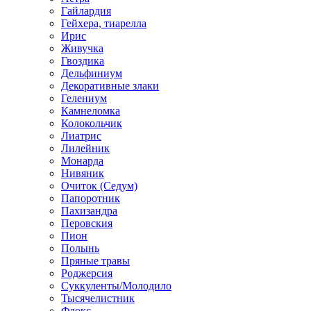
Гайлардия
Гейхера, тиарелла
Ирис
Живучка
Гвоздика
Дельфиниум
Декоративные злаки
Гелениум
Камнеломка
Колокольчик
Лиатрис
Лилейник
Монарда
Нивяник
Очиток (Седум)
Папоротник
Пахизандра
Перовския
Пион
Полынь
Пряные травы
Роджерсия
Суккуленты/Молодило
Тысячелистник
Флокс