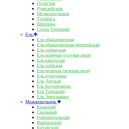
Остистая
Румелийская
Мелкоцветковая
Тунберга
Шверина
Сосна Топиарий
Ель
Ель обыкновенная
Ель обыкновенная европейская
Ель сибирская
Ель колючая (голубая хвоя)
Ель канадская
Ель сербская
Ель колючая (зеленая хвоя)
Ель пурпурная
Ель Датская
Ель Крупномеры
Ель Топиарий
Ель Энгельмана
Можжевельник
Казацкий
Скальный
Горизонтальный
Виргинский
Китайский