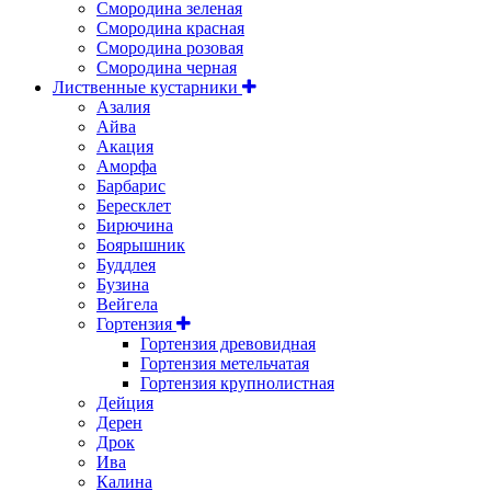
Смородина зеленая
Смородина красная
Смородина розовая
Смородина черная
Лиственные кустарники
Азалия
Айва
Акация
Аморфа
Барбарис
Бересклет
Бирючина
Боярышник
Буддлея
Бузина
Вейгела
Гортензия
Гортензия древовидная
Гортензия метельчатая
Гортензия крупнолистная
Дейция
Дерен
Дрок
Ива
Калина