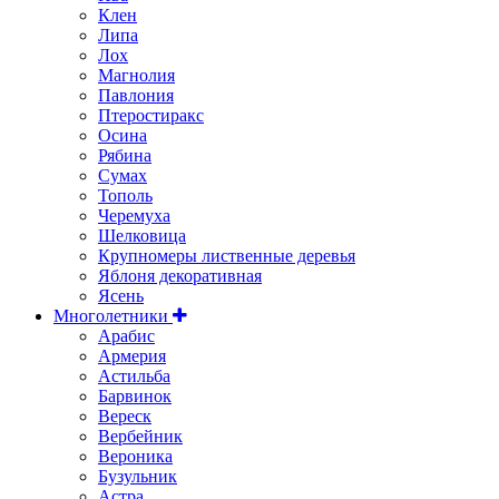
Клен
Липа
Лох
Магнолия
Павлония
Птеростиракс
Осина
Рябина
Сумах
Тополь
Черемуха
Шелковица
Крупномеры лиственные деревья
Яблоня декоративная
Ясень
Многолетники
Арабис
Армерия
Астильбa
Барвинок
Вереск
Вербейник
Вероника
Бузульник
Астра