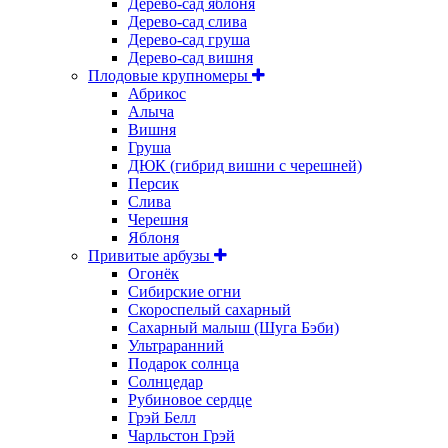
Дерево-сад яблоня
Дерево-сад слива
Дерево-сад груша
Дерево-сад вишня
Плодовые крупномеры
Абрикос
Алыча
Вишня
Груша
ДЮК (гибрид вишни с черешней)
Персик
Слива
Черешня
Яблоня
Привитые арбузы
Огонёк
Сибирские огни
Скороспелый сахарный
Сахарный малыш (Шуга Бэби)
Ультраранний
Подарок солнца
Солнцедар
Рубиновое сердце
Грэй Белл
Чарльстон Грэй