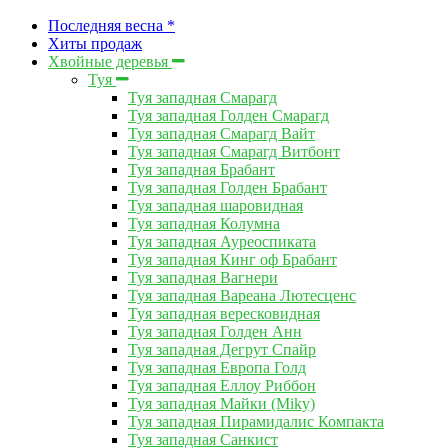
Последняя весна *
Хиты продаж
Хвойные деревья
Туя
Туя западная Смарагд
Туя западная Голден Смарагд
Туя западная Смарагд Вайт
Туя западная Смарагд Витбонт
Туя западная Брабант
Туя западная Голден Брабант
Туя западная шаровидная
Туя западная Колумна
Туя западная Ауреоспиката
Туя западная Кинг оф Брабант
Туя западная Вагнери
Туя западная Вареана Лютесценс
Туя западная вересковидная
Туя западная Голден Анн
Туя западная Дегрут Спайр
Туя западная Европа Голд
Туя западная Еллоу Риббон
Туя западная Майки (Miky)
Туя западная Пирамидалис Компакта
Туя западная Санкист