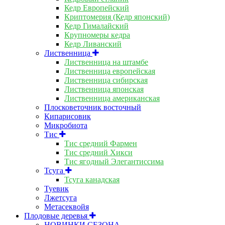
Кедр Европейский
Криптомерия (Кедр японский)
Кедр Гималайский
Крупномеры кедра
Кедр Ливанский
Лиственница
Лиственница на штамбе
Лиственница европейская
Лиственница сибирская
Лиственница японская
Лиственница американская
Плосковеточник восточный
Кипарисовик
Микробиота
Тис
Тис средний Фармен
Тис средний Хикси
Тис ягодный Элегантиссима
Тсуга
Тсуга канадская
Туевик
Лжетсуга
Метасеквойя
Плодовые деревья
НОВИНКИ СЕЗОНА