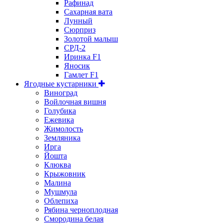
Рафинад
Сахарная вата
Лунный
Сюрприз
Золотой малыш
СРД-2
Иринка F1
Яносик
Гамлет F1
Ягодные кустарники
Виноград
Войлочная вишня
Голубика
Ежевика
Жимолость
Земляника
Ирга
Йошта
Клюква
Крыжовник
Малина
Мушмула
Облепиха
Рябина черноплодная
Смородина белая