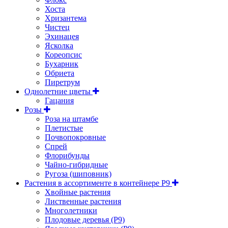
Хоста
Хризантема
Чистец
Эхинацея
Ясколка
Кореопсис
Бухарник
Обриета
Пиретрум
Однолетние цветы
Гацания
Розы
Роза на штамбе
Плетистые
Почвопокровные
Спрей
Флорибунды
Чайно-гибридные
Ругоза (шиповник)
Растения в ассортименте в контейнере P9
Хвойные растения
Лиственные растения
Многолетники
Плодовые деревья (Р9)