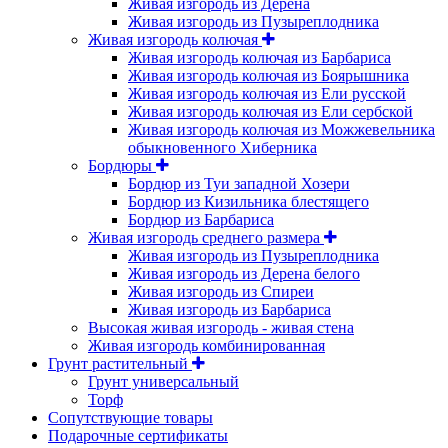
Живая изгородь из Дерена
Живая изгородь из Пузыреплодника
Живая изгородь колючая
Живая изгородь колючая из Барбариса
Живая изгородь колючая из Боярышника
Живая изгородь колючая из Ели русской
Живая изгородь колючая из Ели сербской
Живая изгородь колючая из Можжевельника
обыкновенного Хиберника
Бордюры
Бордюр из Туи западной Хозери
Бордюр из Кизильника блестящего
Бордюр из Барбариса
Живая изгородь среднего размера
Живая изгородь из Пузыреплодника
Живая изгородь из Дерена белого
Живая изгородь из Спиреи
Живая изгородь из Барбариса
Высокая живая изгородь - живая стена
Живая изгородь комбинированная
Грунт растительный
Грунт универсальный
Торф
Сопутствующие товары
Подарочные сертификаты