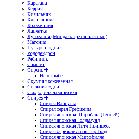
Карагана
Керрия
Кизильник
Клен гиннала
Кольквиция
Лапчатка
Луизеания (Миндаль трехлопастный)
Магония
Пузыреплодник
Рододендрон
Рябинник
Самшит
Сирень
На штамбе
Скумпия кожевенная
Снежноягодник
Смородина альпийская
Спирея
Спирея Вангутта
Спирея серая Грефшейм
Спирея японская Широбана (Генпей)
Спирея японская Голдмаунд
Спирея японская Литл Принцесс
Спирея березолистная Тор Голд
Спирея японская Макрофилла