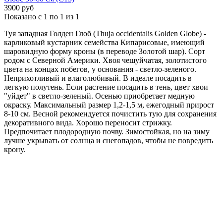
3900 руб
Показано с 1 по 1 из 1
Туя западная Голден Глоб (Thuja occidentalis Golden Globe) -
карликовый кустарник семейства Кипарисовые, имеющий
шаровидную форму кроны (в переводе Золотой шар). Сорт
родом с Северной Америки. Хвоя чешуйчатая, золотистого
цвета на концах побегов, у основания - светло-зеленого.
Неприхотливый и влаголюбивый. В идеале посадить в
легкую полутень. Если растение посадить в тень, цвет хвои
"уйдет" в светло-зеленый. Осенью приобретает медную
окраску. Максимальный размер 1,2-1,5 м, ежегодный прирост
8-10 см. Весной рекомендуется почистить тую для сохранения
декоративного вида. Хорошо переносит стрижку.
Предпочитает плодородную почву. Зимостойкая, но на зиму
лучше укрывать от солнца и снегопадов, чтобы не повредить
крону.