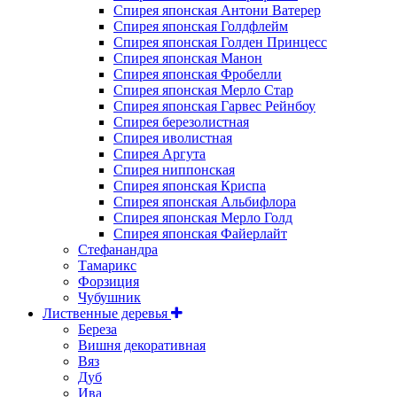
Спирея японская Антони Ватерер
Спирея японская Голдфлейм
Спирея японская Голден Принцесс
Спирея японская Манон
Спирея японская Фробелли
Спирея японская Мерло Стар
Спирея японская Гарвес Рейнбоу
Спирея березолистная
Спирея иволистная
Спирея Аргута
Спирея ниппонская
Спирея японская Криспа
Спирея японская Альбифлора
Спирея японская Мерло Голд
Спирея японская Файерлайт
Стефанандра
Тамарикс
Форзиция
Чубушник
Лиственные деревья
Береза
Вишня декоративная
Вяз
Дуб
Ива