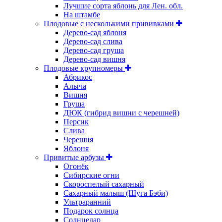
Лучшие сорта яблонь для Лен. обл.
На штамбе
Плодовые с несколькими прививками
Дерево-сад яблоня
Дерево-сад слива
Дерево-сад груша
Дерево-сад вишня
Плодовые крупномеры
Абрикос
Алыча
Вишня
Груша
ДЮК (гибрид вишни с черешней)
Персик
Слива
Черешня
Яблоня
Привитые арбузы
Огонёк
Сибирские огни
Скороспелый сахарный
Сахарный малыш (Шуга Бэби)
Ультраранний
Подарок солнца
Солнцедар