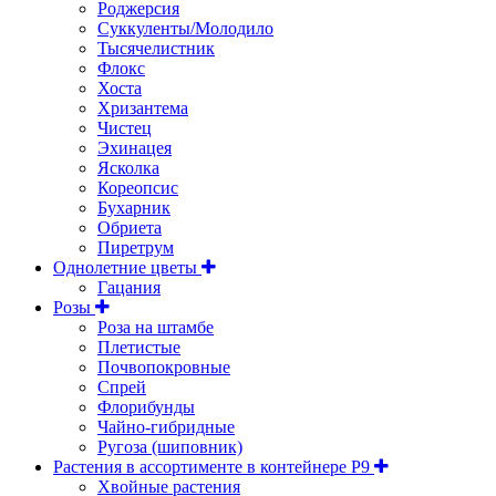
Роджерсия
Суккуленты/Молодило
Тысячелистник
Флокс
Хоста
Хризантема
Чистец
Эхинацея
Ясколка
Кореопсис
Бухарник
Обриета
Пиретрум
Однолетние цветы
Гацания
Розы
Роза на штамбе
Плетистые
Почвопокровные
Спрей
Флорибунды
Чайно-гибридные
Ругоза (шиповник)
Растения в ассортименте в контейнере P9
Хвойные растения