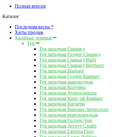
Полная версия
Каталог
Последняя весна *
Хиты продаж
Хвойные деревья
Туя
Туя западная Смарагд
Туя западная Голден Смарагд
Туя западная Смарагд Вайт
Туя западная Смарагд Витбонт
Туя западная Брабант
Туя западная Голден Брабант
Туя западная шаровидная
Туя западная Колумна
Туя западная Ауреоспиката
Туя западная Кинг оф Брабант
Туя западная Вагнери
Туя западная Вареана Лютесценс
Туя западная вересковидная
Туя западная Голден Анн
Туя западная Дегрут Спайр
Туя западная Европа Голд
Туя западная Еллоу Риббон