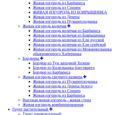
Живая изгородь из Барбариса
Живая изгородь из Спиреи
ЖИВАЯ ИЗГОРОДЬ ИЗ БОЯРЫШНИКА
Живая изгородь из Дерена
Живая изгородь из Пузыреплодника
Живая изгородь колючая
Живая изгородь колючая из Барбариса
Живая изгородь колючая из Боярышника
Живая изгородь колючая из Ели русской
Живая изгородь колючая из Ели сербской
Живая изгородь колючая из Можжевельника
обыкновенного Хиберника
Бордюры
Бордюр из Туи западной Хозери
Бордюр из Кизильника блестящего
Бордюр из Барбариса
Живая изгородь среднего размера
Живая изгородь из Пузыреплодника
Живая изгородь из Дерена белого
Живая изгородь из Спиреи
Живая изгородь из Барбариса
Высокая живая изгородь - живая стена
Живая изгородь комбинированная
Грунт растительный
Грунт универсальный