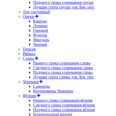
Позднего срока созревания груша
Лучшие сорта груши для Лен. обл.
Лох съедобный
Орехи
Каштан
Лещина
Грецкий
Фундук
Миндаль
Черный
Персик
Рябина
Слива
Раннего срока созревания слива
Среднего срока созревания слива
Позднего срока созревания слива
Лучшие сорта сливы для Лен. обл.
Черешня
Саженцы
Крупномеры Черешни
Яблоня
Раннего срока созревания яблоня
Среднего срока созревания яблоня
Позднего срока созревания яблоня
Колоновидная яблоня