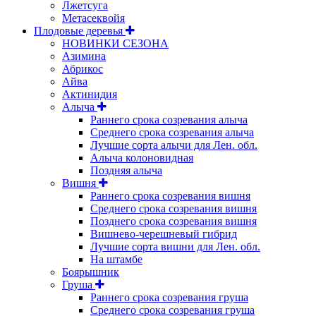
Лжетсуга
Метасеквойя
Плодовые деревья
НОВИНКИ СЕЗОНА
Азимина
Абрикос
Айва
Актинидия
Алыча
Раннего срока созревания алыча
Среднего срока созревания алыча
Лучшие сорта алычи для Лен. обл.
Алыча колоновидная
Поздняя алыча
Вишня
Раннего срока созревания вишня
Среднего срока созревания вишня
Позднего срока созревания вишня
Вишнево-черешневый гибрид
Лучшие сорта вишни для Лен. обл.
На штамбе
Боярышник
Груша
Раннего срока созревания груша
Среднего срока созревания груша