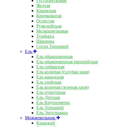
Густоцветковая
Желтая
Крымская
Крючковатая
Остистая
Румелийская
Мелкоцветковая
Тунберга
Шверина
Сосна Топиарий
Ель
Ель обыкновенная
Ель обыкновенная европейская
Ель сибирская
Ель колючая (голубая хвоя)
Ель канадская
Ель сербская
Ель колючая (зеленая хвоя)
Ель пурпурная
Ель Датская
Ель Крупномеры
Ель Топиарий
Ель Энгельмана
Можжевельник
Казацкий