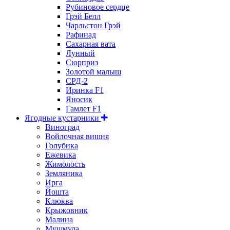
Рубиновое сердце
Грэй Белл
Чарльстон Грэй
Рафинад
Сахарная вата
Лунный
Сюрприз
Золотой малыш
СРД-2
Иринка F1
Яносик
Гамлет F1
Ягодные кустарники
Виноград
Войлочная вишня
Голубика
Ежевика
Жимолость
Земляника
Ирга
Йошта
Клюква
Крыжовник
Малина
Мушмула