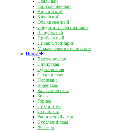
Скальный
Горизонтальный
Виргинский
Китайский
Обыкновенный
Средний и Пфитцериана
Чешуйчатый
Прибрежный
Ниваки, топиарии
Можжевельник на штамбе
Пихта
Высокорослая
Сибирская
Одноцветная
Сахалинская
Нордмана
Корейская
Бальзамическая
Белая
Горная
Пихта Вича
Испанская
Равночешуйчатая
Субальпийская
Фразера