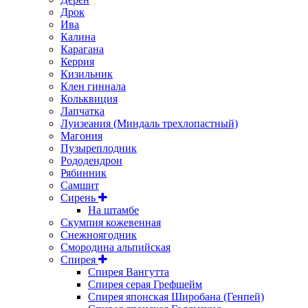
Дрок
Ива
Калина
Карагана
Керрия
Кизильник
Клен гиннала
Кольквиция
Лапчатка
Луизеания (Миндаль трехлопастный)
Магония
Пузыреплодник
Рододендрон
Рябинник
Самшит
Сирень
На штамбе
Скумпия кожевенная
Снежноягодник
Смородина альпийская
Спирея
Спирея Вангутта
Спирея серая Грефшейм
Спирея японская Широбана (Генпей)