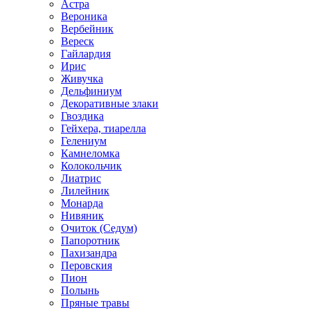
Астра
Вероника
Вербейник
Вереск
Гайлардия
Ирис
Живучка
Дельфиниум
Декоративные злаки
Гвоздика
Гейхера, тиарелла
Гелениум
Камнеломка
Колокольчик
Лиатрис
Лилейник
Монарда
Нивяник
Очиток (Седум)
Папоротник
Пахизандра
Перовския
Пион
Полынь
Пряные травы