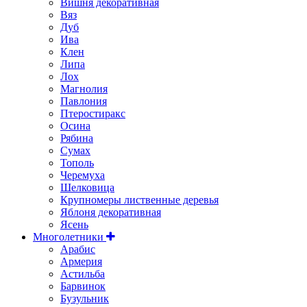
Вишня декоративная
Вяз
Дуб
Ива
Клен
Липа
Лох
Магнолия
Павлония
Птеростиракс
Осина
Рябина
Сумах
Тополь
Черемуха
Шелковица
Крупномеры лиственные деревья
Яблоня декоративная
Ясень
Многолетники
Арабис
Армерия
Астильбa
Барвинок
Бузульник