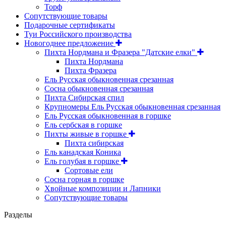
Торф
Сопутствующие товары
Подарочные сертификаты
Туи Российского производства
Новогоднее предложение
Пихта Нордмана и Фразера "Датские елки"
Пихта Нордмана
Пихта Фразера
Ель Русская обыкновенная срезанная
Сосна обыкновенная срезанная
Пихта Сибирская спил
Крупномеры Ель Русская обыкновенная срезанная
Ель Русская обыкновенная в горшке
Ель сербская в горшке
Пихты живые в горшке
Пихта сибирская
Ель канадская Коника
Ель голубая в горшке
Сортовые ели
Сосна горная в горшке
Хвойные композиции и Лапники
Сопутствующие товары
Разделы