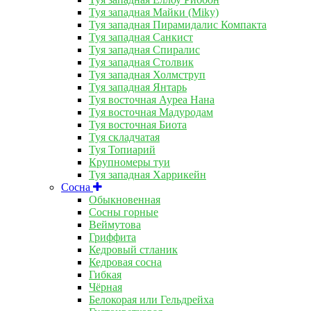
Туя западная Майки (Miky)
Туя западная Пирамидалис Компакта
Туя западная Санкист
Туя западная Спиралис
Туя западная Столвик
Туя западная Холмструп
Туя западная Янтарь
Туя восточная Ауреа Нана
Туя восточная Мадуродам
Туя восточная Биота
Туя складчатая
Туя Топиарий
Крупномеры туи
Туя западная Харрикейн
Сосна
Обыкновенная
Сосны горные
Веймутова
Гриффита
Кедровый стланик
Кедровая сосна
Гибкая
Чёрная
Белокорая или Гельдрейха