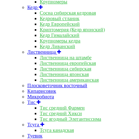
Крупномеры
Кедр
Сосна сибирская кедровая
Кедровый стланик
Кедр Европейский
Криптомерия (Кедр японский)
Кедр Гималайский
Крупномеры кедра
Кедр Ливанский
Лиственница
Лиственница на штамбе
Лиственница европейская
Лиственница сибирская
Лиственница японская
Лиственница американская
Плосковеточник восточный
Кипарисовик
Микробиота
Тис
Тис средний Фармен
Тис средний Хикси
Тис ягодный Элегантиссима
Тсуга
Тсуга канадская
Туевик