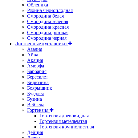
Облепиха
Рябина черноплодная
Смородина белая
Смородина зеленая
Смородина красная
Смородина розовая
Смородина черная
Лиственные кустарники
Азалия
Айва
Акация
Аморфа
Барбарис
Бересклет
Бирючина
Боярышник
Буддлея
Бузина
Вейгела
Гортензия
Гортензия древовидная
Гортензия метельчатая
Гортензия крупнолистная
Дейция
Дерен