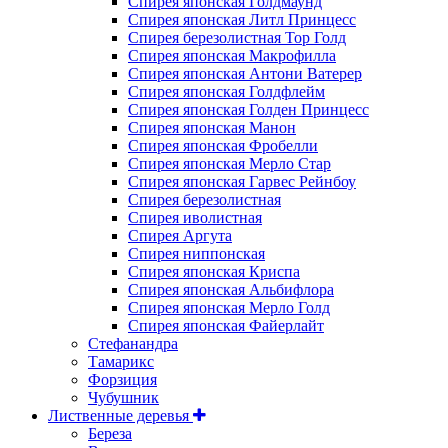
Спирея японская Голдмаунд
Спирея японская Литл Принцесс
Спирея березолистная Тор Голд
Спирея японская Макрофилла
Спирея японская Антони Ватерер
Спирея японская Голдфлейм
Спирея японская Голден Принцесс
Спирея японская Манон
Спирея японская Фробелли
Спирея японская Мерло Стар
Спирея японская Гарвес Рейнбоу
Спирея березолистная
Спирея иволистная
Спирея Аргута
Спирея ниппонская
Спирея японская Криспа
Спирея японская Альбифлора
Спирея японская Мерло Голд
Спирея японская Файерлайт
Стефанандра
Тамарикс
Форзиция
Чубушник
Лиственные деревья
Береза