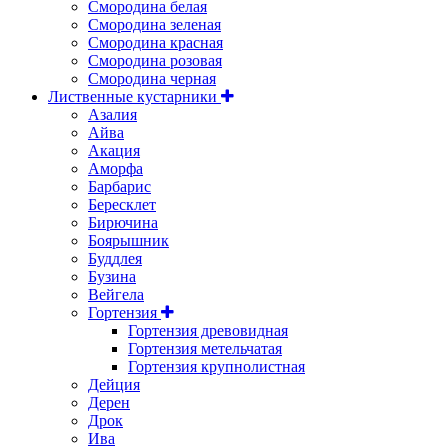
Смородина белая
Смородина зеленая
Смородина красная
Смородина розовая
Смородина черная
Лиственные кустарники
Азалия
Айва
Акация
Аморфа
Барбарис
Бересклет
Бирючина
Боярышник
Буддлея
Бузина
Вейгела
Гортензия
Гортензия древовидная
Гортензия метельчатая
Гортензия крупнолистная
Дейция
Дерен
Дрок
Ива