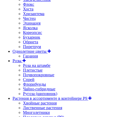
Флокс
Хоста
Хризантема
Чистец
Эхинацея
Ясколка
Кореопсис
Бухарник
Обриета
Пиретрум
Однолетние цветы
Гацания
Розы
Роза на штамбе
Плетистые
Почвопокровные
Спрей
Флорибунды
Чайно-гибридные
Ругоза (шиповник)
Растения в ассортименте в контейнере P9
Хвойные растения
Лиственные растения
Многолетники