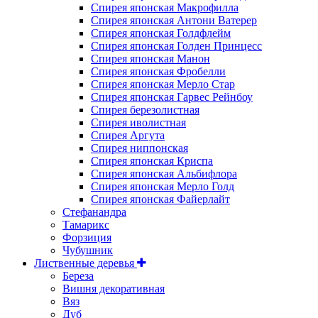
Спирея японская Макрофилла
Спирея японская Антони Ватерер
Спирея японская Голдфлейм
Спирея японская Голден Принцесс
Спирея японская Манон
Спирея японская Фробелли
Спирея японская Мерло Стар
Спирея японская Гарвес Рейнбоу
Спирея березолистная
Спирея иволистная
Спирея Аргута
Спирея ниппонская
Спирея японская Криспа
Спирея японская Альбифлора
Спирея японская Мерло Голд
Спирея японская Файерлайт
Стефанандра
Тамарикс
Форзиция
Чубушник
Лиственные деревья
Береза
Вишня декоративная
Вяз
Дуб