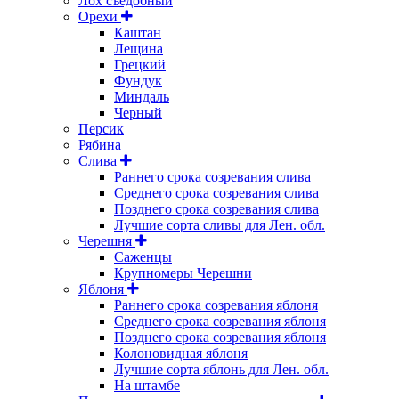
Лох съедобный
Орехи
Каштан
Лещина
Грецкий
Фундук
Миндаль
Черный
Персик
Рябина
Слива
Раннего срока созревания слива
Среднего срока созревания слива
Позднего срока созревания слива
Лучшие сорта сливы для Лен. обл.
Черешня
Саженцы
Крупномеры Черешни
Яблоня
Раннего срока созревания яблоня
Среднего срока созревания яблоня
Позднего срока созревания яблоня
Колоновидная яблоня
Лучшие сорта яблонь для Лен. обл.
На штамбе