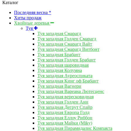
Каталог
Последняя весна *
Хиты продаж
Хвойные деревья
Туя
Туя западная Смарагд
Туя западная Голден Смарагд
Туя западная Смарагд Вайт
Туя западная Смарагд Витбонт
Туя западная Брабант
Туя западная Голден Брабант
Туя западная шаровидная
Туя западная Колумна
Туя западная Ауреоспиката
Туя западная Кинг оф Брабант
Туя западная Вагнери
Туя западная Вареана Лютесценс
Туя западная вересковидная
Туя западная Голден Анн
Туя западная Дегрут Спайр
Туя западная Европа Голд
Туя западная Еллоу Риббон
Туя западная Майки (Miky)
Туя западная Пирамидалис Компакта