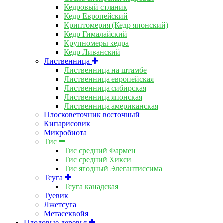
Кедровый стланик
Кедр Европейский
Криптомерия (Кедр японский)
Кедр Гималайский
Крупномеры кедра
Кедр Ливанский
Лиственница
Лиственница на штамбе
Лиственница европейская
Лиственница сибирская
Лиственница японская
Лиственница американская
Плосковеточник восточный
Кипарисовик
Микробиота
Тис
Тис средний Фармен
Тис средний Хикси
Тис ягодный Элегантиссима
Тсуга
Тсуга канадская
Туевик
Лжетсуга
Метасеквойя
Плодовые деревья