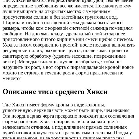
Тис Хикси являются неприхотливой культурой, тем не менее
определенные требования все же имеются. Посадочную яму
лучше выбирать на открытых местах с умеренным
присутствием солнца и без застойных грунтовых вод.
Ширина и глубина посадочной ямы должна быть такого
размера, чтобы ком с корневой системой саженца помещался
свободно. На дно ямы кладут дренажный слой из заранее
приготовленного битого кирпича или смеси щебня с песком.
Уход за тисом совершенно простой: после посадки выполнять
регулярный полив, рыхление грунта, после зимы провести
санитарную обработку (удалить засохшие, поврежденные
ветки). Молодые саженцы лучше не обрезать, чтобы не
нарушить их рост, а вот сорта с пирамидальной кроной вовсе
можно не стричь, в течение роста форма практически не
меняется.
Описание тиса среднего Хикси
Тис Хикси имеет форму кроны в виде колонны,
уплотненную, верхняя часть может быть шире, чем нижняя.
Эта неординарная черта прекрасно подходит для составления
формы растения. Хвоя тонирована в оливковый цвет с
зеленоватым отливом, а под влиянием прямых солнечных
лучей иголки получаются с красноватым оттенком. Плоды у
тиса в виде ягод, из-за токсичности в пищу не пригодны.