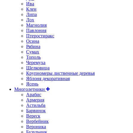
Ива
Клен
Липа
Лох
Магнолия
Павлония
Птеростиракс
Осина
Рябина
Сумах
Тополь
Черемуха
Шелковица
Крупномеры лиственные деревья
Яблоня декоративная
Ясень
Многолетники
Арабис
Армерия
Астильбa
Барвинок
Вереск
Вербейник
Вероника
Бузульник