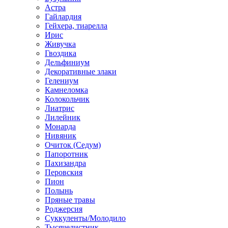
Астра
Гайлардия
Гейхера, тиарелла
Ирис
Живучка
Гвоздика
Дельфиниум
Декоративные злаки
Гелениум
Камнеломка
Колокольчик
Лиатрис
Лилейник
Монарда
Нивяник
Очиток (Седум)
Папоротник
Пахизандра
Перовския
Пион
Полынь
Пряные травы
Роджерсия
Суккуленты/Молодило
Тысячелистник