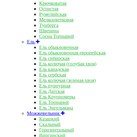
Крючковатая
Остистая
Румелийская
Мелкоцветковая
Тунберга
Шверина
Сосна Топиарий
Ель
Ель обыкновенная
Ель обыкновенная европейская
Ель сибирская
Ель колючая (голубая хвоя)
Ель канадская
Ель сербская
Ель колючая (зеленая хвоя)
Ель пурпурная
Ель Датская
Ель Крупномеры
Ель Топиарий
Ель Энгельмана
Можжевельник
Казацкий
Скальный
Горизонтальный
Виргинский