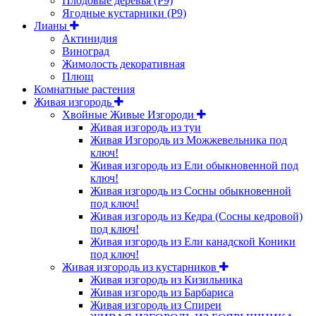
Плодовые деревья (Р9)
Ягодные кустарники (Р9)
Лианы
Актинидия
Виноград
Жимолость декоративная
Плющ
Комнатные растения
Живая изгородь
Хвойные Живые Изгороди
Живая изгородь из туи
Живая Изгородь из Можжевельника под
ключ!
Живая изгородь из Ели обыкновенной под
ключ!
Живая изгородь из Сосны обыкновенной
под ключ!
Живая изгородь из Кедра (Сосны кедровой)
под ключ!
Живая изгородь из Ели канадской Коники
под ключ!
Живая изгородь из кустарников
Живая изгородь из Кизильника
Живая изгородь из Барбариса
Живая изгородь из Спиреи