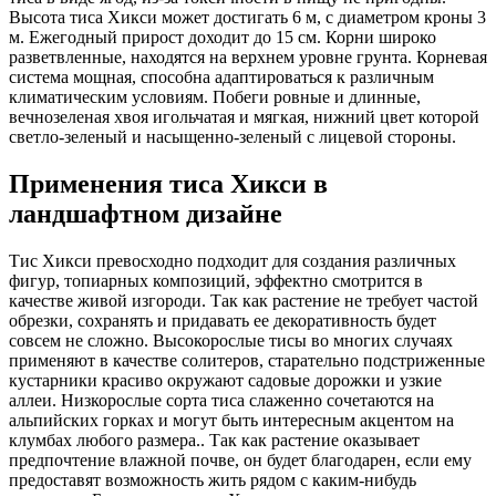
Высота тиса Хикси может достигать 6 м, с диаметром кроны 3
м. Ежегодный прирост доходит до 15 см. Корни широко
разветвленные, находятся на верхнем уровне грунта. Корневая
система мощная, способна адаптироваться к различным
климатическим условиям. Побеги ровные и длинные,
вечнозеленая хвоя игольчатая и мягкая, нижний цвет которой
светло-зеленый и насыщенно-зеленый с лицевой стороны.
Применения тиса Хикси в
ландшафтном дизайне
Тис Хикси превосходно подходит для создания различных
фигур, топиарных композиций, эффектно смотрится в
качестве живой изгороди. Так как растение не требует частой
обрезки, сохранять и придавать ее декоративность будет
совсем не сложно. Высокорослые тисы во многих случаях
применяют в качестве солитеров, старательно подстриженные
кустарники красиво окружают садовые дорожки и узкие
аллеи. Низкорослые сорта тиса слаженно сочетаются на
альпийских горках и могут быть интересным акцентом на
клумбах любого размера.. Так как растение оказывает
предпочтение влажной почве, он будет благодарен, если ему
предоставят возможность жить рядом с каким-нибудь