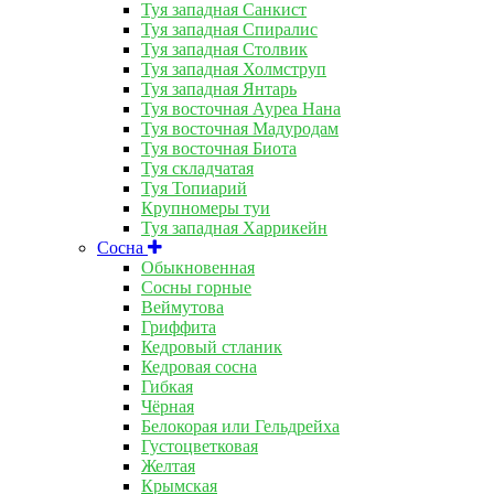
Туя западная Санкист
Туя западная Спиралис
Туя западная Столвик
Туя западная Холмструп
Туя западная Янтарь
Туя восточная Ауреа Нана
Туя восточная Мадуродам
Туя восточная Биота
Туя складчатая
Туя Топиарий
Крупномеры туи
Туя западная Харрикейн
Сосна
Обыкновенная
Сосны горные
Веймутова
Гриффита
Кедровый стланик
Кедровая сосна
Гибкая
Чёрная
Белокорая или Гельдрейха
Густоцветковая
Желтая
Крымская