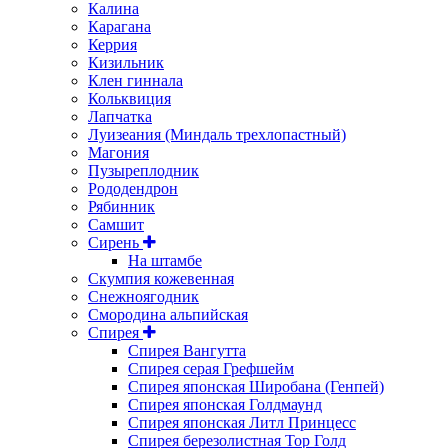
Калина
Карагана
Керрия
Кизильник
Клен гиннала
Кольквиция
Лапчатка
Луизеания (Миндаль трехлопастный)
Магония
Пузыреплодник
Рододендрон
Рябинник
Самшит
Сирень
На штамбе
Скумпия кожевенная
Снежноягодник
Смородина альпийская
Спирея
Спирея Вангутта
Спирея серая Грефшейм
Спирея японская Широбана (Генпей)
Спирея японская Голдмаунд
Спирея японская Литл Принцесс
Спирея березолистная Тор Голд