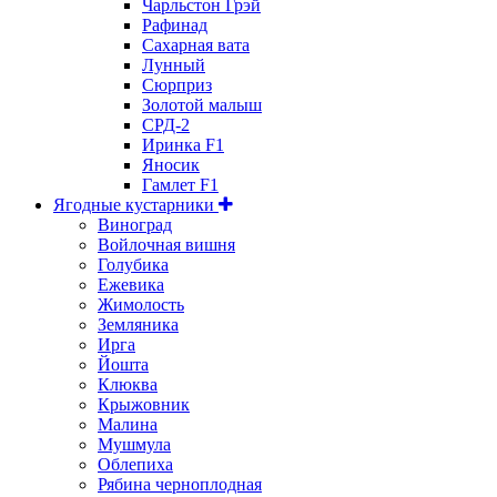
Чарльстон Грэй
Рафинад
Сахарная вата
Лунный
Сюрприз
Золотой малыш
СРД-2
Иринка F1
Яносик
Гамлет F1
Ягодные кустарники
Виноград
Войлочная вишня
Голубика
Ежевика
Жимолость
Земляника
Ирга
Йошта
Клюква
Крыжовник
Малина
Мушмула
Облепиха
Рябина черноплодная