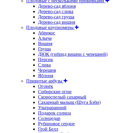
Плодовые с несколькими прививками
Дерево-сад яблоня
Дерево-сад слива
Дерево-сад груша
Дерево-сад вишня
Плодовые крупномеры
Абрикос
Алыча
Вишня
Груша
ДЮК (гибрид вишни с черешней)
Персик
Слива
Черешня
Яблоня
Привитые арбузы
Огонёк
Сибирские огни
Скороспелый сахарный
Сахарный малыш (Шуга Бэби)
Ультраранний
Подарок солнца
Солнцедар
Рубиновое сердце
Грэй Белл