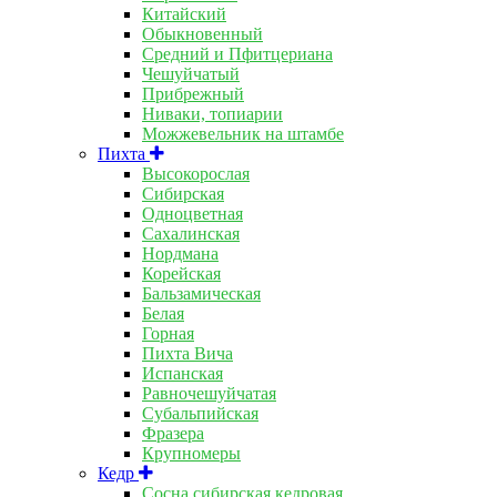
Китайский
Обыкновенный
Средний и Пфитцериана
Чешуйчатый
Прибрежный
Ниваки, топиарии
Можжевельник на штамбе
Пихта
Высокорослая
Сибирская
Одноцветная
Сахалинская
Нордмана
Корейская
Бальзамическая
Белая
Горная
Пихта Вича
Испанская
Равночешуйчатая
Субальпийская
Фразера
Крупномеры
Кедр
Сосна сибирская кедровая