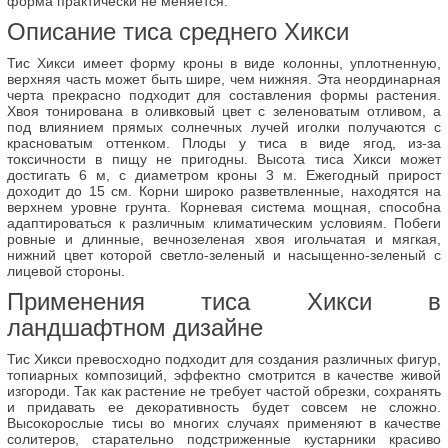
форма практически не меняется.
Описание тиса среднего Хикси
Тис Хикси имеет форму кроны в виде колонны, уплотненную,
верхняя часть может быть шире, чем нижняя. Эта неординарная
черта прекрасно подходит для составления формы растения.
Хвоя тонирована в оливковый цвет с зеленоватым отливом, а
под влиянием прямых солнечных лучей иголки получаются с
красноватым оттенком. Плоды у тиса в виде ягод, из-за
токсичности в пищу не пригодны. Высота тиса Хикси может
достигать 6 м, с диаметром кроны 3 м. Ежегодный прирост
доходит до 15 см. Корни широко разветвленные, находятся на
верхнем уровне грунта. Корневая система мощная, способна
адаптироваться к различным климатическим условиям. Побеги
ровные и длинные, вечнозеленая хвоя игольчатая и мягкая,
нижний цвет которой светло-зеленый и насыщенно-зеленый с
лицевой стороны.
Применения тиса Хикси в
ландшафтном дизайне
Тис Хикси превосходно подходит для создания различных фигур,
топиарных композиций, эффектно смотрится в качестве живой
изгороди. Так как растение не требует частой обрезки, сохранять
и придавать ее декоративность будет совсем не сложно.
Высокорослые тисы во многих случаях применяют в качестве
солитеров, старательно подстриженные кустарники красиво