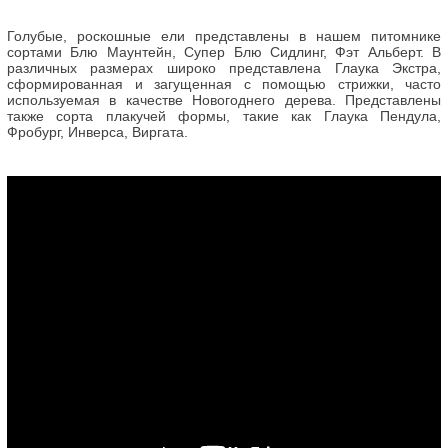
Голубые, роскошные ели представлены в нашем питомнике
сортами Блю Маунтейн, Супер Блю Сидлинг, Фэт Альберт. В
различных размерах широко представлена Глаука Экстра,
сформированная и загущенная с помощью стрижки, часто
используемая в качестве Новогоднего дерева. Представлены
также сорта плакучей формы, такие как Глаука Пендула,
Фробург, Инверса, Виргата.