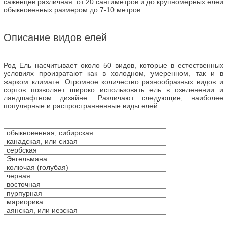
саженцев различная: от 20 сантиметров и до крупномерных елей
обыкновенных размером до 7-10 метров.
Описание видов елей
Род Ель насчитывает около 50 видов, которые в естественных
условиях произратают как в холодном, умеренном, так и в
жарком климате. Огромное количество разнообразных видов и
сортов позволяет широко использовать ель в озеленении и
ландшафтном дизайне. Различают следующие, наиболее
популярные и распространненные виды елей:
обыкновенная, сибирская
канадская, или сизая
сербская
Энгельмана
колючая (голубая)
черная
восточная
пурпурная
мариорика
аянская, или иезская