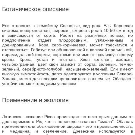
Ботаническое описание
Ели относятся к семейству Сосновые, вид рода Ель. Корневая
система поверхностная, широкая, скорость роста 10-50 см в год
в зависимости от сорта. Растет на различных почвах, но
предпочтение отдает плодородным, увлажненным и
дренированным. Кора серо-коричневая, может трескаться и
отслаиваться. Габитус ели обыкновенной и колючей правильной,
пирамидальной формы, сортовые ели имеют различную форму
кроны. Крона густая и плотная. Хвоя колючая, жесткая,
четырехгранная, цвет хвои зависит от сорта: зеленый, темно-
зеленый, серебристо-голубой, насыщенно-зеленый. Ели имеют
высокую зимостойкость, легко адаптируются к условиям Северо-
Запада, места для посадки предпочитают солнечные. Обладают
устойчивостью к городским условиям.
Применение и экология
Латинское название Picea происходит по некоторым данным от
древнеримского Pix, что в переводе означает "смола".
Область
применения ели обыкновенной широка - это и промышленность,
и медицина, и озеленение. Древесина используется в