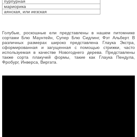
пурпурная
мариорика
аянская, или иезская
Голубые, роскошные ели представлены в нашем питомнике
сортами Блю Маунтейн, Супер Блю Сидлинг, Фэт Альберт. В
различных размерах широко представлена Глаука Экстра,
сформированная и загущенная с помощью стрижки, часто
используемая в качестве Новогоднего дерева. Представлены
также сорта плакучей формы, такие как Глаука Пендула,
Фробург, Инверса, Виргата.