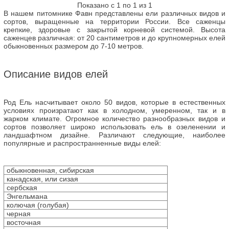
Показано с 1 по 1 из 1
В нашем питомнике Фавн представлены ели различных видов и
сортов, выращенные на территории России. Все саженцы
крепкие, здоровые с закрытой корневой системой. Высота
саженцев различная: от 20 сантиметров и до крупномерных елей
обыкновенных размером до 7-10 метров.
Описание видов елей
Род Ель насчитывает около 50 видов, которые в естественных
условиях произратают как в холодном, умеренном, так и в
жарком климате. Огромное количество разнообразных видов и
сортов позволяет широко использовать ель в озеленении и
ландшафтном дизайне. Различают следующие, наиболее
популярные и распространненные виды елей:
обыкновенная, сибирская
канадская, или сизая
сербская
Энгельмана
колючая (голубая)
черная
восточная