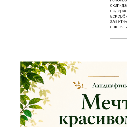
скипида
содержа
аскорби
защитны
еще ель