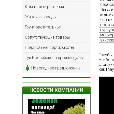
сербск
Комнатные растения
Энгель
колюча
Живая изгородь
черная
восточ
Грунт растительный
пурпур
мариор
Сопутствующие товары
аянская
Подарочные сертификаты
Голубые
Туи Российского производства
Альберт
стрижки
Новогоднее предложение
как Гла
НОВОСТИ КОМПАНИИ