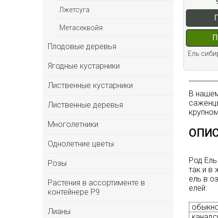
Лжетсуга
Метасеквойя
П
Плодовые деревья
Ель сибир
Ягодные кустарники
Лиственные кустарники
В нашем
саженцы
Лиственные деревья
крупном
Многолетники
ОПИС
Однолетние цветы
Род Ель
Розы
так и в
ель в о
Растения в ассортименте в
елей:
контейнере P9
обыкно
Лианы
канадск