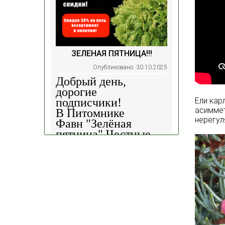
ЗЕЛЕНАЯ ПЯТНИЦА!!!
Опубликовано: 30.10.2025
Добрый день,
дорогие
Ели кар
подписчики!
асиммет
В Питомнике
нерегул
Фавн
"Зелёная
пятница".
Честные
скидки!
— 30%
на
весь ассортимент в
наличии на наших
площадках!
Сроки проведения
акции: с
29.10 2025 -
04.11.2025
!!! Цены