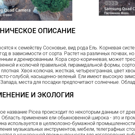
НИЧЕСКОЕ ОПИСАНИЕ
осятся к семейству Сосновые, вид рода Ель. Корневая сист
 год в зависимости от сорта. Растет на различных почвах, н
нным и дренированным. Кора серо-коричневая, может треск
енной и колючей правильной, пирамидальной формы, сорт
и плотная. Хвоя колючая, жесткая, четырехгранная, цвет хвои
сто-голубой, насыщенно-зеленый. Ели имеют высокую зимо
Запада, места для посадки предпочитают солнечные. Обла
ЕНЕНИЕ И ЭКОЛОГИЯ
ое название Picea происходит по некоторым данным от древ
.
Область применения ели обыкновенной широка - это и пром
на используется в целлюлозно-бумажной промышленности, 
ления музыкальных инструментов, мебели, телеграфных стол
уется в кожевенной промышленности для изготовления дуб