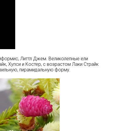
иформис, Литтл Джем. Великолепные ели
к, Хупси и Костер, с возрастом Лаки Страйк
авильную, пирамидальную форму.