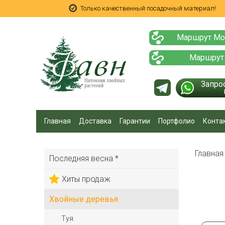
Только качественный посадочный материал!
Маршрут Мо
Маршрут
Запро
Главная
Доставка
Гарантии
Портфолио
Конта
Главна
Последняя весна *
Хиты продаж
Хвойные деревья
Туя