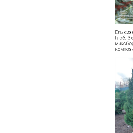
на сайте и на
площадке указаны
БЕЗ учёта скидки
!!!
Успейте приобрести
Ель сиз
качественные
Глоб, Э
растения и украсить
миксбор
свой сад! Всех ждём
компози
в нашем питомнике!
ЧИТАТЬ ДАЛЕЕ
АКЦИЯ ТУИ БРАБАНТ