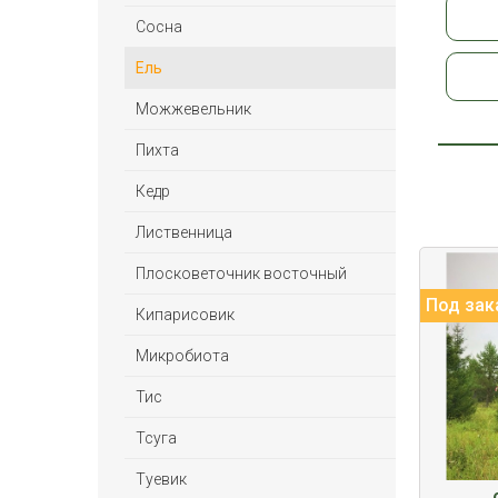
Сосна
Ель
Можжевельник
Пихта
Кедр
Лиственница
Плосковеточник восточный
Под зак
Кипарисовик
Микробиота
Тис
Тсуга
Туевик