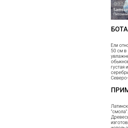
Опубликовано: 07.08.2025
Добрый день, дорогие
подписчики!
У нас началась
СУПЕР
БОТА
АКЦИЯ!
Скидка 20%
на
все
туи западные
Ели отн
Брабант
в наличии на
50 см в
нашей площадке!
увлажне
обыкнов
густая 
серебри
Северо-
ПРИМ
Латинск
"смола"
Древеси
изготов
использ