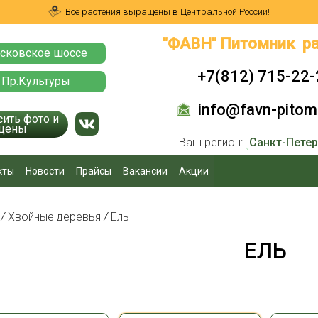
Все растения выращены в Центральной России!
"ФАВН" Питомник ра
сковское шоссе
+7(812) 715-22-
 Пр.Культуры
info@favn-pitomn
сить фото и
цены
Ваш регион:
кты
Новости
Прайсы
Вакансии
Акции
я
/
Хвойные деревья
/
Ель
ЕЛЬ