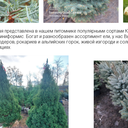
ая представлена в нашем питомнике популярными сортами К
хиниформис. Богат и разнообразен ассортимент ели, у нас В
деров, рокариев и альпийских горок, живой изгороди и со
циях.