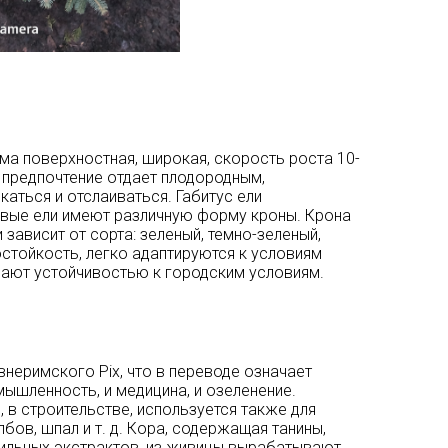
ема поверхностная, широкая, скорость роста 10-
о предпочтение отдает плодородным,
аться и отслаиваться. Габитус ели
овые ели имеют различную форму кроны. Крона
 зависит от сорта: зеленый, темно-зеленый,
стойкость, легко адаптируются к условиям
дают устойчивостью к городским условиям.
неримского Pix, что в переводе означает
ышленность, и медицина, и озеленение.
в строительстве, используется также для
бов, шпал и т. д. Кора, содержащая танины,
ильных экстрактов, из живицы вырабатывают