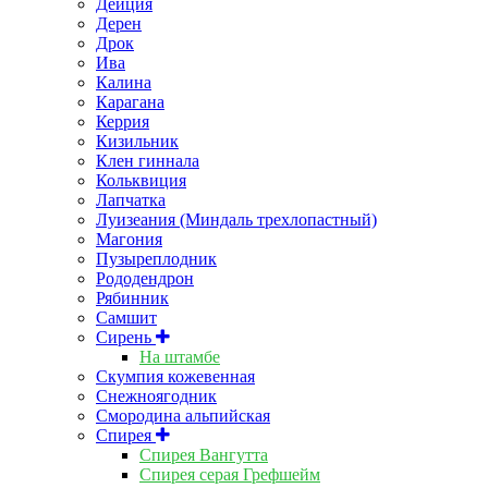
Дейция
Дерен
Дрок
Ива
Калина
Карагана
Керрия
Кизильник
Клен гиннала
Кольквиция
Лапчатка
Луизеания (Миндаль трехлопастный)
Магония
Пузыреплодник
Рододендрон
Рябинник
Самшит
Сирень
На штамбе
Скумпия кожевенная
Снежноягодник
Смородина альпийская
Спирея
Спирея Вангутта
Спирея серая Грефшейм