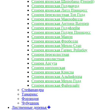
Спирея японская Широбана (Генпей)
Спирея японская Голдмаунд
Спирея японская Литл Принцесс
Спирея березолистная Тор Голд
Спирея японская Макрофилла
Спирея японская Антони Ватерер
Спирея японская Голдфлейм
Спирея японская Голден Принцесс
Спирея японская Манон
Спирея японская Фробелли
Спирея японская Мерло Стар
Спирея японская Гарвес Рейнбоу
Спирея березолистная
Спирея иволистная
Спирея Аргута
Спирея ниппонская
Спирея японская Криспа
Спирея японская Альбифлора
Спирея японская Мерло Голд
Спирея японская Файерлайт
Стефанандра
Тамарикс
Форзиция
Чубушник
Лиственные деревья