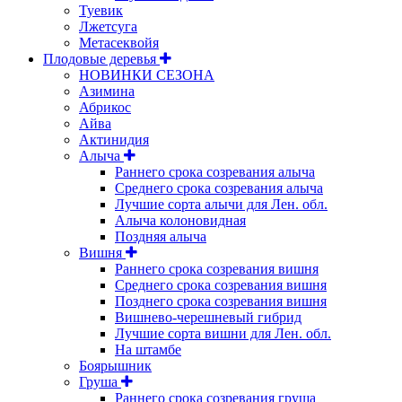
Туевик
Лжетсуга
Метасеквойя
Плодовые деревья
НОВИНКИ СЕЗОНА
Азимина
Абрикос
Айва
Актинидия
Алыча
Раннего срока созревания алыча
Среднего срока созревания алыча
Лучшие сорта алычи для Лен. обл.
Алыча колоновидная
Поздняя алыча
Вишня
Раннего срока созревания вишня
Среднего срока созревания вишня
Позднего срока созревания вишня
Вишнево-черешневый гибрид
Лучшие сорта вишни для Лен. обл.
На штамбе
Боярышник
Груша
Раннего срока созревания груша