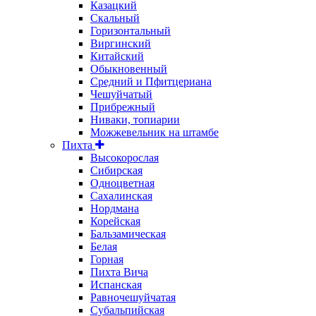
Казацкий
Скальный
Горизонтальный
Виргинский
Китайский
Обыкновенный
Средний и Пфитцериана
Чешуйчатый
Прибрежный
Ниваки, топиарии
Можжевельник на штамбе
Пихта
Высокорослая
Сибирская
Одноцветная
Сахалинская
Нордмана
Корейская
Бальзамическая
Белая
Горная
Пихта Вича
Испанская
Равночешуйчатая
Субальпийская