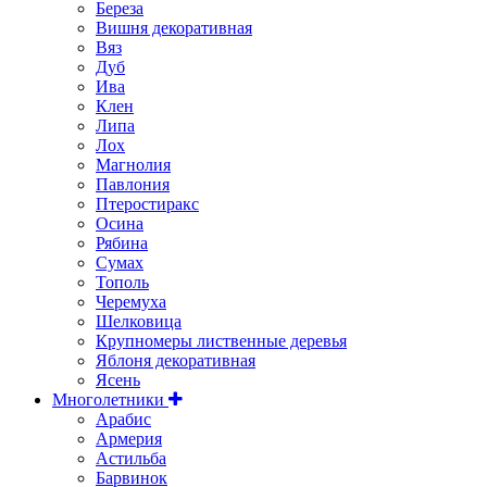
Береза
Вишня декоративная
Вяз
Дуб
Ива
Клен
Липа
Лох
Магнолия
Павлония
Птеростиракс
Осина
Рябина
Сумах
Тополь
Черемуха
Шелковица
Крупномеры лиственные деревья
Яблоня декоративная
Ясень
Многолетники
Арабис
Армерия
Астильбa
Барвинок