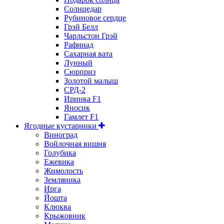
Солнцедар
Рубиновое сердце
Грэй Белл
Чарльстон Грэй
Рафинад
Сахарная вата
Лунный
Сюрприз
Золотой малыш
СРД-2
Иринка F1
Яносик
Гамлет F1
Ягодные кустарники
Виноград
Войлочная вишня
Голубика
Ежевика
Жимолость
Земляника
Ирга
Йошта
Клюква
Крыжовник