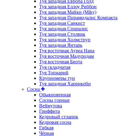
Туя западная Европа Голд
Туя западная Еллоу Риббон
Туя западная Майки (Miky)
Туя западная Пирамидалис Компакта
Туя западная Санкист
Туя западная Спиралис
Туя западная Столвик
Туя западная Холмструп
Туя западная Янтарь
Туя восточная Ауреа Нана
Туя восточная Мадуродам
Туя восточная Биота
Туя складчатая
Туя Топиарий
Крупномеры туи
Туя западная Харрикейн
Сосна
Обыкновенная
Сосны горные
Веймутова
Гриффита
Кедровый стланик
Кедровая сосна
Гибкая
Чёрная