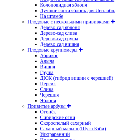
Колоновидная яблоня
Лучшие сорта яблонь для Лен. обл.
На штамбе
Плодовые с несколькими прививками
Дерево-сад яблоня
Дерево-сад слива
Дерево-сад груша
Дерево-сад вишня
Плодовые крупномеры
Абрикос
Алыча
Вишня
Груша
ДЮК (гибрид вишни с черешней)
Персик
Слива
Черешня
Яблоня
Привитые арбузы
Огонёк
Сибирские огни
Скороспелый сахарный
Сахарный малыш (Шуга Бэби)
Ультраранний
Подарок солнца