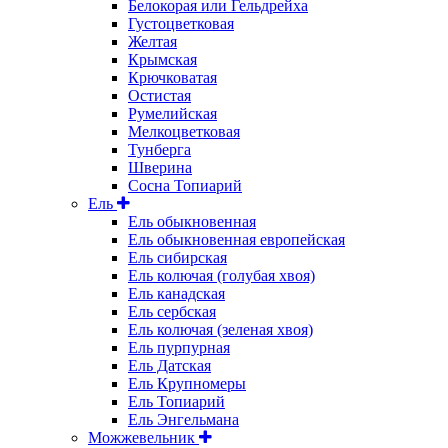
Белокорая или Гельдрейха
Густоцветковая
Желтая
Крымская
Крючковатая
Остистая
Румелийская
Мелкоцветковая
Тунберга
Шверина
Сосна Топиарий
Ель
Ель обыкновенная
Ель обыкновенная европейская
Ель сибирская
Ель колючая (голубая хвоя)
Ель канадская
Ель сербская
Ель колючая (зеленая хвоя)
Ель пурпурная
Ель Датская
Ель Крупномеры
Ель Топиарий
Ель Энгельмана
Можжевельник