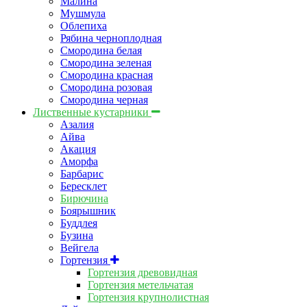
Малина
Мушмула
Облепиха
Рябина черноплодная
Смородина белая
Смородина зеленая
Смородина красная
Смородина розовая
Смородина черная
Лиственные кустарники
Азалия
Айва
Акация
Аморфа
Барбарис
Бересклет
Бирючина
Боярышник
Буддлея
Бузина
Вейгела
Гортензия
Гортензия древовидная
Гортензия метельчатая
Гортензия крупнолистная