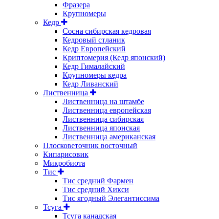
Фразера
Крупномеры
Кедр
Сосна сибирская кедровая
Кедровый стланик
Кедр Европейский
Криптомерия (Кедр японский)
Кедр Гималайский
Крупномеры кедра
Кедр Ливанский
Лиственница
Лиственница на штамбе
Лиственница европейская
Лиственница сибирская
Лиственница японская
Лиственница американская
Плосковеточник восточный
Кипарисовик
Микробиота
Тис
Тис средний Фармен
Тис средний Хикси
Тис ягодный Элегантиссима
Тсуга
Тсуга канадская