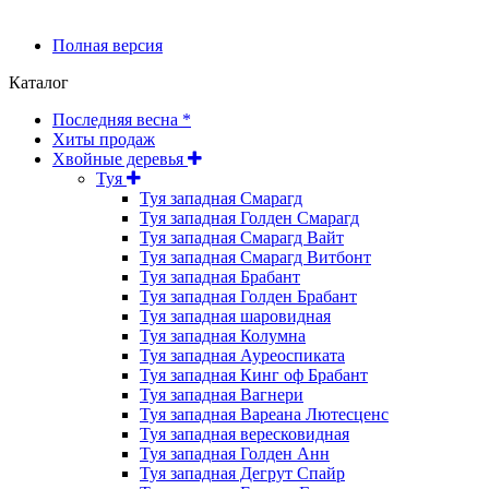
Полная версия
Каталог
Последняя весна *
Хиты продаж
Хвойные деревья
Туя
Туя западная Смарагд
Туя западная Голден Смарагд
Туя западная Смарагд Вайт
Туя западная Смарагд Витбонт
Туя западная Брабант
Туя западная Голден Брабант
Туя западная шаровидная
Туя западная Колумна
Туя западная Ауреоспиката
Туя западная Кинг оф Брабант
Туя западная Вагнери
Туя западная Вареана Лютесценс
Туя западная вересковидная
Туя западная Голден Анн
Туя западная Дегрут Спайр