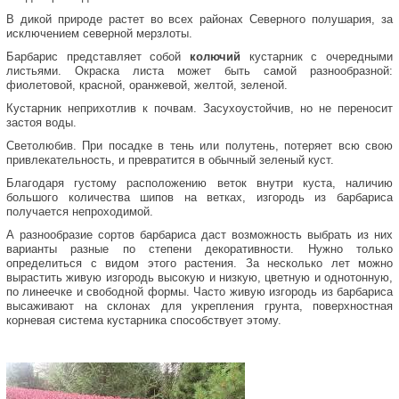
В дикой природе растет во всех районах Северного полушария, за
исключением северной мерзлоты.
Барбарис представляет собой
колючий
кустарник с очередными
листьями. Окраска листа может быть самой разнообразной:
фиолетовой, красной, оранжевой, желтой, зеленой.
Кустарник неприхотлив к почвам. Засухоустойчив, но не переносит
застоя воды.
Светолюбив. При посадке в тень или полутень, потеряет всю свою
привлекательность, и превратится в обычный зеленый куст.
Благодаря густому расположению веток внутри куста, наличию
большого количества шипов на ветках, изгородь из барбариса
получается непроходимой.
А разнообразие сортов барбариса даст возможность выбрать из них
варианты разные по степени декоративности.
Нужно только
определиться с видом этого растения. За несколько лет можно
вырастить живую изгородь высокую и низкую, цветную и однотонную,
по линеечке и свободной формы. Часто живую изгородь из барбариса
высаживают на склонах для укрепления грунта, поверхностная
корневая система кустарника способствует этому.