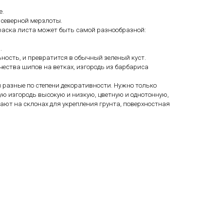
е.
 северной мерзлоты.
раска листа может быть самой разнообразной:
.
ьность, и превратится в обычный зеленый куст.
ества шипов на ветках, изгородь из барбариса
 разные по степени декоративности.
Нужно только
ую изгородь высокую и низкую, цветную и однотонную,
ают на склонах для укрепления грунта, поверхностная