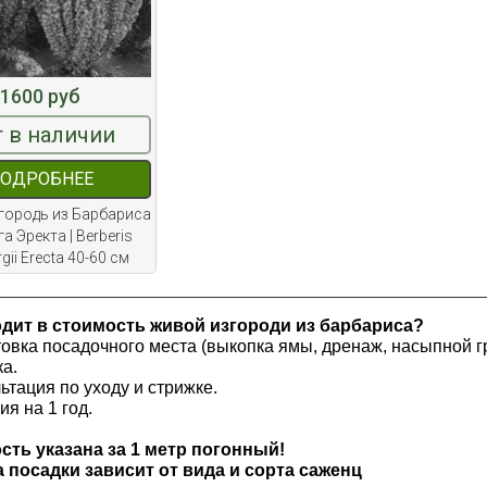
1600 руб
 в наличии
ОДРОБНЕЕ
городь из Барбариса
а Эректа | Berberis
gii Erecta 40-60 см
одит в стоимость живой изгороди из барбариса?
товка посадочного места (выкопка ямы, дренаж, насыпной гр
ка.
льтация по уходу и стрижке.
ия на 1 год.
сть указана за 1 метр погонный!
 посадки зависит от вида и сорта саженц