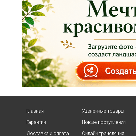
АКЦИЯ ТУИ БРАБАНТ
Опубликовано: 07.08.2025
Добрый день, дорогие
подписчики!
У нас началась
СУПЕР
АКЦИЯ!
Скидка 20%
на
все
туи западные
Главная
Уцененные товары
Брабант
в наличии на
нашей площадке!
Гарантии
Новые поступления
Доставка и оплата
Онлайн трансляция