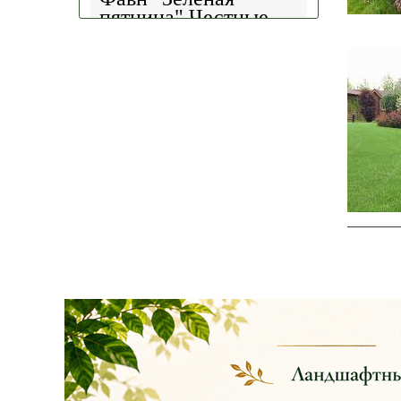
пятница".
Честные
скидки!
— 30%
на
весь ассортимент в
наличии на наших
площадках!
Сроки проведения
акции: с
29.10 2025 -
04.11.2025
!!! Цены
на сайте и на
площадке указаны
БЕЗ учёта скидки
!!!
Успейте приобрести
качественные
растения и украсить
свой сад! Всех ждём
в нашем питомнике!
ЧИТАТЬ ДАЛЕЕ