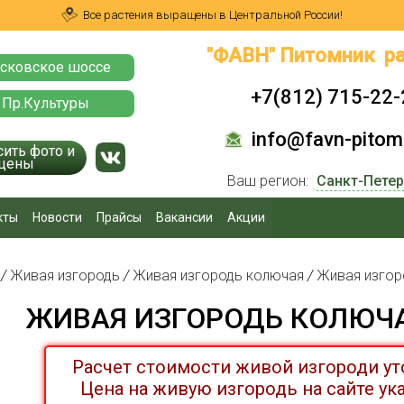
Все растения выращены в Центральной России!
"ФАВН" Питомник ра
сковское шоссе
+7(812) 715-22-
 Пр.Культуры
info@favn-pitomn
сить фото и
цены
Ваш регион:
кты
Новости
Прайсы
Вакансии
Акции
я
/
Живая изгородь
/
Живая изгородь колючая
/
Живая изгор
ЖИВАЯ ИЗГОРОДЬ КОЛЮЧА
Расчет стоимости живой изгороди ут
Цена на живую изгородь на сайте ук