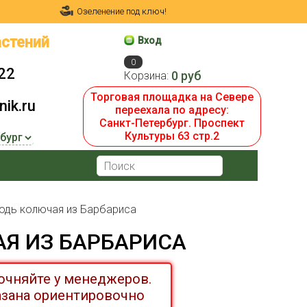
Озеленение под ключ!
стений
Вход
0
22
0 руб
Корзина:
Торговая площадка на Севере
ik.ru
переехала по адресу:
Санкт-Петербург. Проспект
Культуры 63 стр.2
одь колючая из Барбариса
Я ИЗ БАРБАРИСА
очняйте у менеджеров.
азана ориентировочно