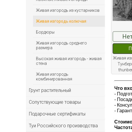
Живая изгородь из кустарников
Живая изгородь колючая
Бордюры
Нет
Живая изгородь среднего
размера
П
Живая из
Высокая живая изгородь - живая
стена
Тунберг
thunber
Живая изгородь
комбинированная
Что вх
Грунт растительный
- Подго
- Посад
Сопутствующие товары
- Консу
- Гарант
Подарочные сертификаты
Стоимо
Туи Российского производства
Частота