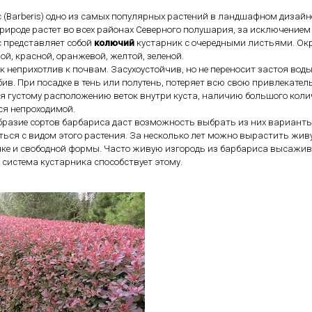
 (Barberis) одно из самых популярных растений в ландшафном дизайн
природе растет во всех районах Северного полушария, за исключением
 представляет собой
колючий
кустарник с очередными листьями. Ок
ой, красной, оранжевой, желтой, зеленой.
к неприхотлив к почвам. Засухоустойчив, но не переносит застоя воды
ив. При посадке в тень или полутень, потеряет всю свою привлекател
я густому расположению веток внутри куста, наличию большого колич
ся непроходимой.
бразие сортов барбариса даст возможность выбрать из них варианты
ться с видом этого растения. За несколько лет можно вырастить жив
чке и свободной формы. Часто живую изгородь из барбариса высажив
 система кустарника способствует этому.