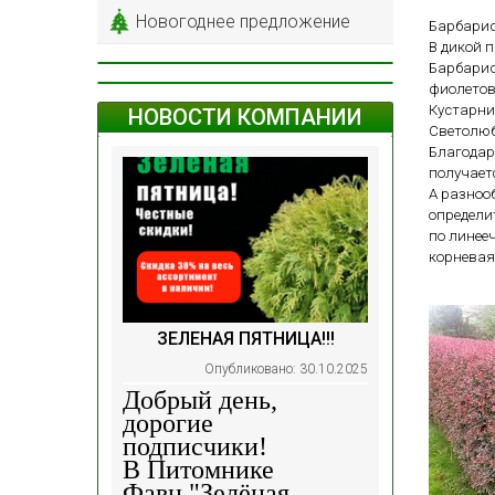
Новогоднее предложение
Барбарис
В дикой 
Барбарис
фиолетов
Кустарни
НОВОСТИ КОМПАНИИ
Светолюб
Благодар
получает
А разноо
определи
по линее
корневая
ЗЕЛЕНАЯ ПЯТНИЦА!!!
Опубликовано: 30.10.2025
Добрый день,
дорогие
подписчики!
В Питомнике
Фавн
"Зелёная