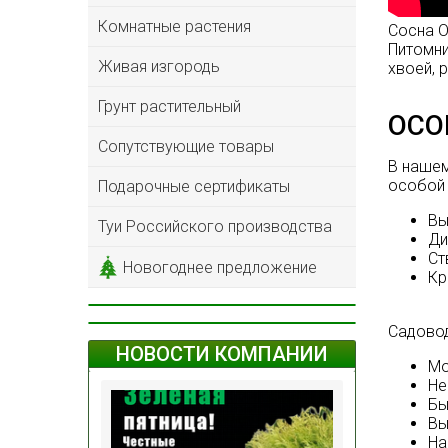
Комнатные растения
Сосна 
Питомни
Живая изгородь
хвоей, 
Грунт растительный
ОСО
Сопутствующие товары
В нашем
особой 
Подарочные сертификаты
Вы
Туи Российского производства
Ди
Ст
Новогоднее предложение
Кр
Садовод
НОВОСТИ КОМПАНИИ
Мо
Не
Бы
Вы
На