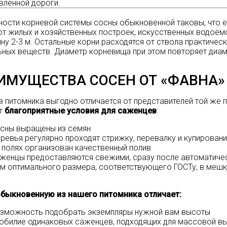
влённой дороги.
ости корневой системы сосны обыкновенной таковы, что е
 от жилых и хозяйственных построек, искусственных водоём
ину 2-3 м. Остальные корни расходятся от ствола практичес
ьных веществ. Диаметр корневища при этом повторяет диам
ИМУЩЕСТВА СОСЕН ОТ «ФАВНА»
з питомника
выгодно отличается от представителей той же 
т
благоприятные условия для саженцев
:
сны выращены из семян
ревья регулярно проходят стрижку, перевалку и купирован
 полях организован качественный полив
женцы предоставляются свежими, сразу после автоматиче
м оптимального размера, соответствующего ГОСТу, в мешк
обыкновенную из нашего питомника отличает:
зможность подобрать экземпляры нужной вам высоты
обилие одинаковых саженцев, подходящих для массовой в