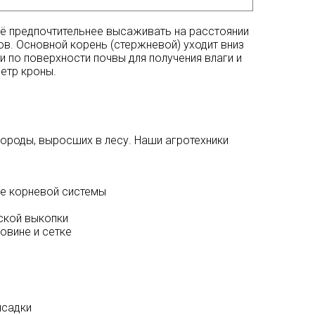
ё предпочтительнее высаживать на расстоянии
ов. Основной корень (стержневой) уходит вниз
ки по поверхности почвы для получения влаги и
етр кроны.
породы, выросших в лесу. Наши агротехники
ие корневой системы
ской выкопки
овине и сетке
ысадки