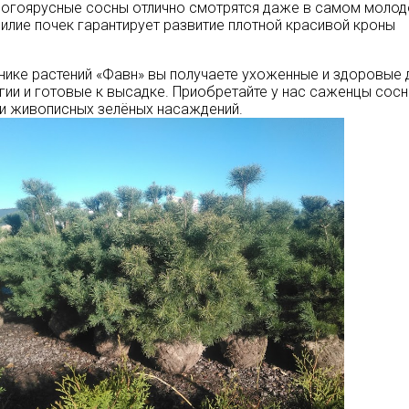
огоярусные сосны отлично смотрятся даже в самом молод
илие почек гарантирует развитие плотной красивой кроны
нике растений «Фавн» вы получаете ухоженные и здоровые
гии и готовые к высадке. Приобретайте у нас саженцы сосн
и живописных зелёных насаждений.