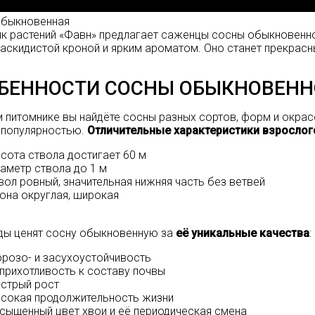
Обыкновенная
к растений «Фавн» предлагает
саженцы сосны
обыкновенно
раскидистой кроной и ярким ароматом. Оно станет прекрас
БЕННОСТИ СОСНЫ ОБЫКНОВЕНН
 питомнике вы найдёте сосны разных сортов, форм и окрас
популярностью.
Отличительные характеристики взрослог
сота ствола достигает 60 м
аметр ствола до 1 м
вол ровный, значительная нижняя часть без ветвей
она округлая, широкая
ы ценят сосну обыкновенную за
её уникальные качества
:
розо- и засухоустойчивость
прихотливость к составу почвы
стрый рост
сокая продолжительность жизни
сыщенный цвет хвои и её периодическая смена