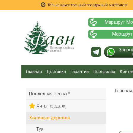
Только качественный посадочный материал!
Маршрут Мо
Маршрут
Запро
Главная
Доставка
Гарантии
Портфолио
Конта
Главна
Последняя весна *
Хиты продаж
Хвойные деревья
Туя