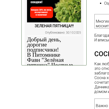
Оз
Многих
москит
ЗЕЛЕНАЯ ПЯТНИЦА!!!
Опубликовано: 30.10.2025
Благода
Добрый день,
И вписы
дорогие
подписчики!
СОС
В Питомнике
Фавн
"Зелёная
Как лю
пятница".
Честные
это отн
скидки!
— 30%
на
заблаго
весь ассортимент в
Сосна х
наличии на наших
сочетат
площадках!
Дачника
домом и
Сроки проведения
акции: с
29.10 2025 -
04.11.2025
!!! Цены
Важно 