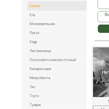
Сосна
В
Ель
Можжевельник
Пихта
Кедр
Лиственница
Плосковеточник восточный
Кипарисовик
Не
Микробиота
Тис
Тсуга
Туевик