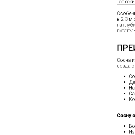
на сайте и на
от ожи
площадке указаны
Особенн
БЕЗ учёта скидки
!!!
в 2-3 м
на глуб
Успейте приобрести
питател
качественные
растения и украсить
ПРЕ
свой сад! Всех ждём
в нашем питомнике!
Сосна и
создаю
ЧИТАТЬ ДАЛЕЕ
Со
Де
На
Са
Ко
Сосну 
Во
Из
АКЦИЯ ТУИ БРАБАНТ