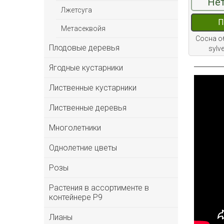
Нет
Лжетсуга
П
Метасеквойя
Сосна о
Плодовые деревья
sylv
Ягодные кустарники
Лиственные кустарники
Лиственные деревья
Многолетники
Однолетние цветы
Розы
Растения в ассортименте в
контейнере P9
Лианы