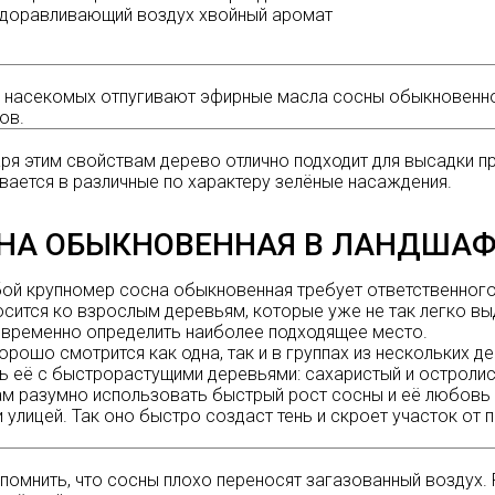
доравливающий воздух хвойный аромат
 насекомых отпугивают эфирные масла сосны обыкновенно
ов.
ря этим свойствам дерево отлично подходит для высадки пр
вается в различные по характеру зелёные насаждения.
НА ОБЫКНОВЕННАЯ В ЛАНДША
бой
крупномер сосна
обыкновенная требует ответственного
осится ко взрослым деревьям, которые уже не так легко 
временно определить наиболее подходящее место.
орошо смотрится как одна, так и в группах из нескольких 
ь её с быстрорастущими деревьями: сахаристый и остролист
м разумно использовать быстрый рост сосны и её любовь 
 улицей. Так оно быстро создаст тень и скроет участок от 
помнить, что сосны плохо переносят загазованный воздух