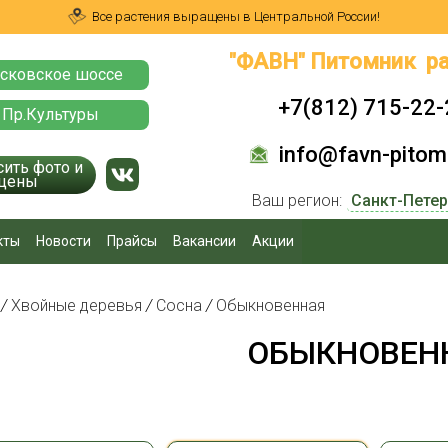
Все растения выращены в Центральной России!
"ФАВН" Питомник ра
сковское шоссе
+7(812) 715-22-
 Пр.Культуры
info@favn-pitomn
сить фото и
цены
Ваш регион:
кты
Новости
Прайсы
Вакансии
Акции
я
/
Хвойные деревья
/
Сосна
/
Обыкновенная
ОБЫКНОВЕН