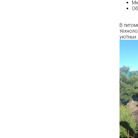
Мн
Опубликовано: 07.08.2025
Об
Добрый день, дорогие
подписчики!
В питом
У нас началась
СУПЕР
техноло
АКЦИЯ!
уютных 
Скидка 20%
на
все
туи западные
Брабант
в наличии на
нашей площадке!