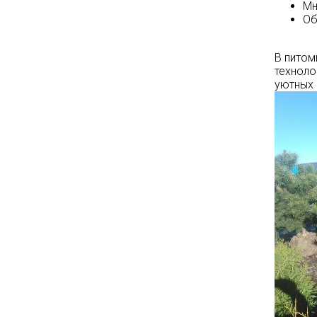
Мн
Опубликовано: 07.08.2025
Об
Добрый день, дорогие
подписчики!
В питом
У нас началась
СУПЕР
техноло
АКЦИЯ!
уютных 
Скидка 20%
на
все
туи западные
Брабант
в наличии на
нашей площадке!