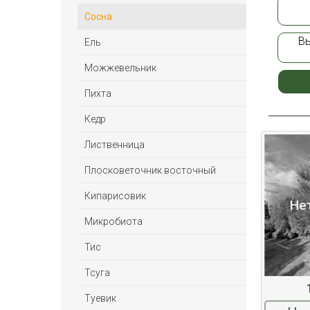
Сосна
В
Ель
Можжевельник
Пихта
Кедр
Лиственница
Плосковеточник восточный
Кипарисовик
Не
Микробиота
Тис
Тсуга
Туевик