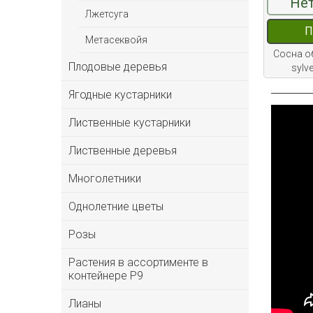
Нет
Лжетсуга
П
Метасеквойя
Сосна о
Плодовые деревья
sylv
Ягодные кустарники
Лиственные кустарники
Лиственные деревья
Многолетники
Однолетние цветы
Розы
Растения в ассортименте в
контейнере P9
Лианы