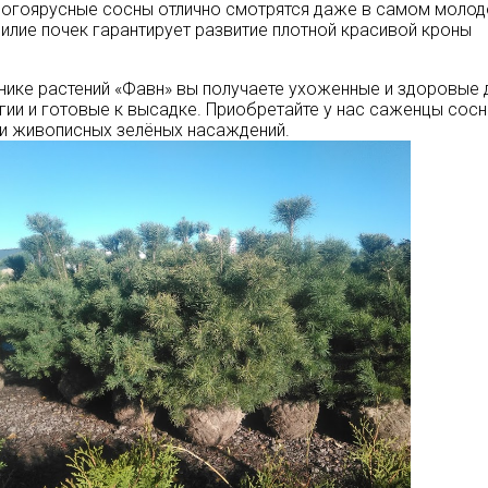
огоярусные сосны отлично смотрятся даже в самом молод
илие почек гарантирует развитие плотной красивой кроны
нике растений «Фавн» вы получаете ухоженные и здоровые
гии и готовые к высадке. Приобретайте у нас саженцы сосн
и живописных зелёных насаждений.