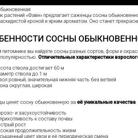
Обыкновенная
к растений «Фавн» предлагает
саженцы сосны
обыкновенно
раскидистой кроной и ярким ароматом. Оно станет прекрас
БЕННОСТИ СОСНЫ ОБЫКНОВЕНН
 питомнике вы найдёте сосны разных сортов, форм и окрас
популярностью.
Отличительные характеристики взрослог
сота ствола достигает 60 м
аметр ствола до 1 м
вол ровный, значительная нижняя часть без ветвей
она округлая, широкая
ы ценят сосну обыкновенную за
её уникальные качества
:
розо- и засухоустойчивость
прихотливость к составу почвы
стрый рост
сокая продолжительность жизни
сыщенный цвет хвои и её периодическая смена