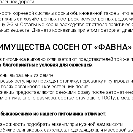
влённой дороги.
ости корневой системы сосны обыкновенной таковы, что е
 от жилых и хозяйственных построек, искусственных водоём
ину 2-3 м. Остальные корни расходятся от ствола практичес
ьных веществ. Диаметр корневища при этом повторяет диам
ИМУЩЕСТВА СОСЕН ОТ «ФАВНА»
з питомника
выгодно отличается от представителей той же 
т
благоприятные условия для саженцев
:
сны выращены из семян
ревья регулярно проходят стрижку, перевалку и купирован
 полях организован качественный полив
женцы предоставляются свежими, сразу после автоматиче
м оптимального размера, соответствующего ГОСТу, в мешк
обыкновенную из нашего питомника отличает:
зможность подобрать экземпляры нужной вам высоты
обилие одинаковых саженцев, подходящих для массовой в