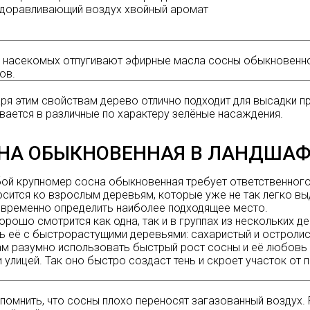
доравливающий воздух хвойный аромат
 насекомых отпугивают эфирные масла сосны обыкновенно
ов.
ря этим свойствам дерево отлично подходит для высадки пр
вается в различные по характеру зелёные насаждения.
НА ОБЫКНОВЕННАЯ В ЛАНДША
бой
крупномер сосна
обыкновенная требует ответственного
осится ко взрослым деревьям, которые уже не так легко 
временно определить наиболее подходящее место.
орошо смотрится как одна, так и в группах из нескольких 
ь её с быстрорастущими деревьями: сахаристый и остролист
м разумно использовать быстрый рост сосны и её любовь 
 улицей. Так оно быстро создаст тень и скроет участок от 
помнить, что сосны плохо переносят загазованный воздух