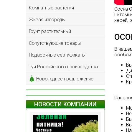
Комнатные растения
Сосна 
Питомни
Живая изгородь
хвоей, 
Грунт растительный
ОСО
Сопутствующие товары
В нашем
особой 
Подарочные сертификаты
Вы
Туи Российского производства
Ди
Ст
Новогоднее предложение
Кр
Садовод
НОВОСТИ КОМПАНИИ
Мо
Не
Бы
Вы
На