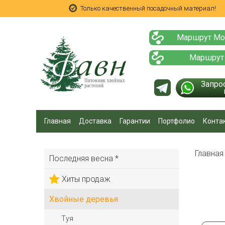
Только качественный посадочный материал!
Маршрут Мо
Маршрут
Запро
Главная
Доставка
Гарантии
Портфолио
Конта
Главна
Последняя весна *
Хиты продаж
Хвойные деревья
Туя