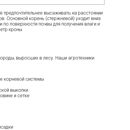
ё предпочтительнее высаживать на расстоянии
ов. Основной корень (стержневой) уходит вниз
ки по поверхности почвы для получения влаги и
етр кроны.
породы, выросших в лесу. Наши агротехники
ие корневой системы
ской выкопки
овине и сетке
ысадки