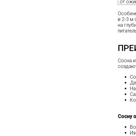
на сайте и на
от ожи
площадке указаны
Особенн
БЕЗ учёта скидки
!!!
в 2-3 м
на глуб
Успейте приобрести
питател
качественные
растения и украсить
ПРЕ
свой сад! Всех ждём
в нашем питомнике!
Сосна и
создаю
ЧИТАТЬ ДАЛЕЕ
Со
Де
На
Са
Ко
Сосну 
Во
Из
АКЦИЯ ТУИ БРАБАНТ