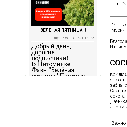
Оз
Многих
москит
ЗЕЛЕНАЯ ПЯТНИЦА!!!
Опубликовано: 30.10.2025
Благода
Добрый день,
И вписы
дорогие
подписчики!
СОС
В Питомнике
Фавн
"Зелёная
Как лю
пятница".
Честные
это отн
скидки!
— 30%
на
заблаго
весь ассортимент в
Сосна х
наличии на наших
сочетат
площадках!
Дачника
домом и
Сроки проведения
акции: с
29.10 2025 -
04.11.2025
!!! Цены
Важно 