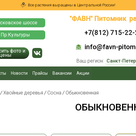
Все растения выращены в Центральной России!
"ФАВН" Питомник ра
сковское шоссе
+7(812) 715-22-
 Пр.Культуры
info@favn-pitomn
сить фото и
цены
Ваш регион:
кты
Новости
Прайсы
Вакансии
Акции
я
/
Хвойные деревья
/
Сосна
/
Обыкновенная
ОБЫКНОВЕН