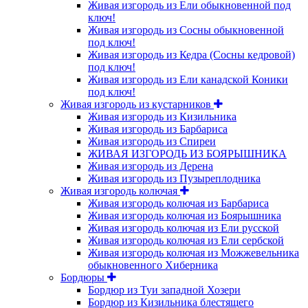
Живая изгородь из Ели обыкновенной под
ключ!
Живая изгородь из Сосны обыкновенной
под ключ!
Живая изгородь из Кедра (Сосны кедровой)
под ключ!
Живая изгородь из Ели канадской Коники
под ключ!
Живая изгородь из кустарников
Живая изгородь из Кизильника
Живая изгородь из Барбариса
Живая изгородь из Спиреи
ЖИВАЯ ИЗГОРОДЬ ИЗ БОЯРЫШНИКА
Живая изгородь из Дерена
Живая изгородь из Пузыреплодника
Живая изгородь колючая
Живая изгородь колючая из Барбариса
Живая изгородь колючая из Боярышника
Живая изгородь колючая из Ели русской
Живая изгородь колючая из Ели сербской
Живая изгородь колючая из Можжевельника
обыкновенного Хиберника
Бордюры
Бордюр из Туи западной Хозери
Бордюр из Кизильника блестящего