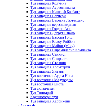
Туя западная Колумна
Туя западная Ауреоспиката
Туя западная Кинг оф Брабант
Туя западная Вагнери
Туя западная Вареана Лютесценс
Туя западная вересковидная
Туя западная Голден Анн
Туя западная Дегрут Спайр
Туя западная Европа Голд
Туя западная Еллоу Риббон
Туя западная Майки (Miky)
Туя западная Пирамидалис Компакта
Туя западная Санкист
Туя западная Спиралис
Туя западная Столвик
Туя западная Холмструп
Туя западная Янтарь
Туя восточная Ауреа Нана
Туя восточная Мадуродам
Туя восточная Биота
Туя складчатая
Туя Топиарий
Крупномеры туи
Туя западная Харрикейн
Сосна