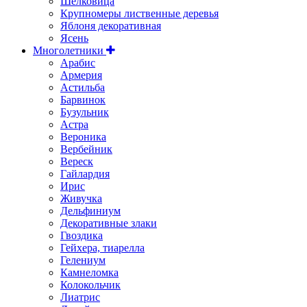
Шелковица
Крупномеры лиственные деревья
Яблоня декоративная
Ясень
Многолетники
Арабис
Армерия
Астильбa
Барвинок
Бузульник
Астра
Вероника
Вербейник
Вереск
Гайлардия
Ирис
Живучка
Дельфиниум
Декоративные злаки
Гвоздика
Гейхера, тиарелла
Гелениум
Камнеломка
Колокольчик
Лиатрис