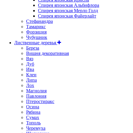
Спирея японская Альбифлора
Спирея японская Мерло Голд
Спирея японская Файерлайт
Стефанандра
Тамарикс
Форзиция
Чубушник
Лиственные деревья
Береза
Вишня декоративная
Вяз
Дуб
Ива
Клен
Липа
Лох
Магнолия
Павлония
Птеростиракс
Осина
Рябина
Сумах
Тополь
Черемуха