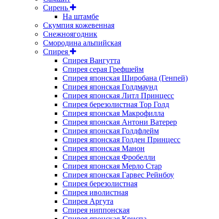
Сирень
На штамбе
Скумпия кожевенная
Снежноягодник
Смородина альпийская
Спирея
Спирея Вангутта
Спирея серая Грефшейм
Спирея японская Широбана (Генпей)
Спирея японская Голдмаунд
Спирея японская Литл Принцесс
Спирея березолистная Тор Голд
Спирея японская Макрофилла
Спирея японская Антони Ватерер
Спирея японская Голдфлейм
Спирея японская Голден Принцесс
Спирея японская Манон
Спирея японская Фробелли
Спирея японская Мерло Стар
Спирея японская Гарвес Рейнбоу
Спирея березолистная
Спирея иволистная
Спирея Аргута
Спирея ниппонская
Спирея японская Криспа