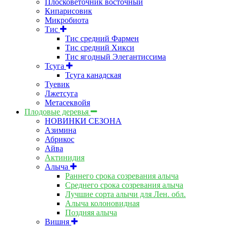
Плосковеточник восточный
Кипарисовик
Микробиота
Тис
Тис средний Фармен
Тис средний Хикси
Тис ягодный Элегантиссима
Тсуга
Тсуга канадская
Туевик
Лжетсуга
Метасеквойя
Плодовые деревья
НОВИНКИ СЕЗОНА
Азимина
Абрикос
Айва
Актинидия
Алыча
Раннего срока созревания алыча
Среднего срока созревания алыча
Лучшие сорта алычи для Лен. обл.
Алыча колоновидная
Поздняя алыча
Вишня