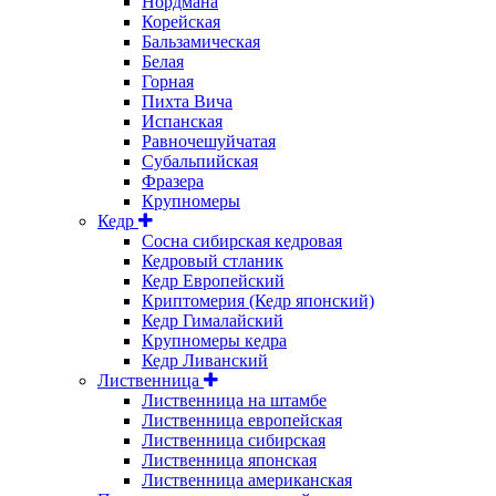
Нордмана
Корейская
Бальзамическая
Белая
Горная
Пихта Вича
Испанская
Равночешуйчатая
Субальпийская
Фразера
Крупномеры
Кедр
Сосна сибирская кедровая
Кедровый стланик
Кедр Европейский
Криптомерия (Кедр японский)
Кедр Гималайский
Крупномеры кедра
Кедр Ливанский
Лиственница
Лиственница на штамбе
Лиственница европейская
Лиственница сибирская
Лиственница японская
Лиственница американская