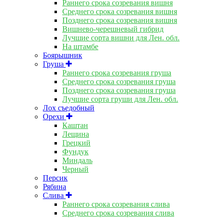
Раннего срока созревания вишня
Среднего срока созревания вишня
Позднего срока созревания вишня
Вишнево-черешневый гибрид
Лучшие сорта вишни для Лен. обл.
На штамбе
Боярышник
Груша
Раннего срока созревания груша
Среднего срока созревания груша
Позднего срока созревания груша
Лучшие сорта груши для Лен. обл.
Лох съедобный
Орехи
Каштан
Лещина
Грецкий
Фундук
Миндаль
Черный
Персик
Рябина
Слива
Раннего срока созревания слива
Среднего срока созревания слива