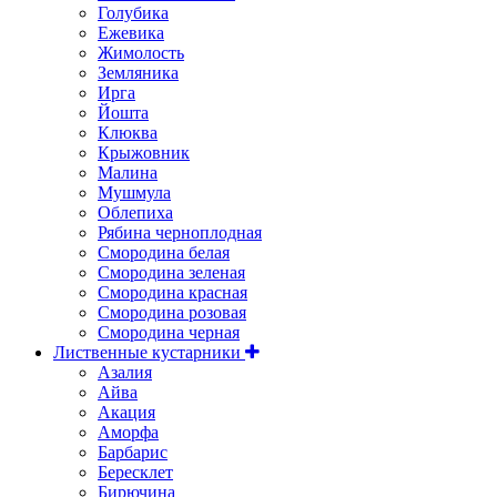
Голубика
Ежевика
Жимолость
Земляника
Ирга
Йошта
Клюква
Крыжовник
Малина
Мушмула
Облепиха
Рябина черноплодная
Смородина белая
Смородина зеленая
Смородина красная
Смородина розовая
Смородина черная
Лиственные кустарники
Азалия
Айва
Акация
Аморфа
Барбарис
Бересклет
Бирючина