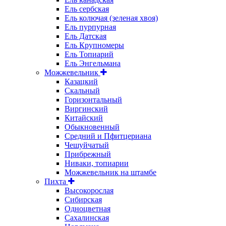
Ель сербская
Ель колючая (зеленая хвоя)
Ель пурпурная
Ель Датская
Ель Крупномеры
Ель Топиарий
Ель Энгельмана
Можжевельник
Казацкий
Скальный
Горизонтальный
Виргинский
Китайский
Обыкновенный
Средний и Пфитцериана
Чешуйчатый
Прибрежный
Ниваки, топиарии
Можжевельник на штамбе
Пихта
Высокорослая
Сибирская
Одноцветная
Сахалинская