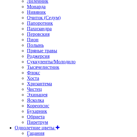
Лилейник
Монарда
Нивяник
Очиток (Седум)
Папоротник
Пахизандра
Перовския
Пион
Полынь
Пряные травы
Роджерсия
Суккуленты/Молодило
Тысячелистник
Флокс
Хоста
Хризантема
Чистец
Эхинацея
Ясколка
Кореопсис
Бухарник
Обриета
Пиретрум
Однолетние цветы
Гацания