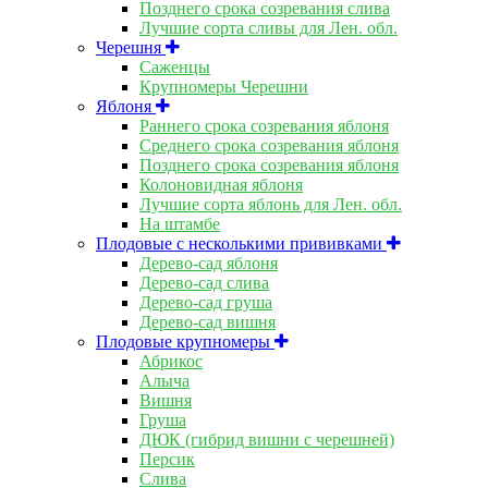
Позднего срока созревания слива
Лучшие сорта сливы для Лен. обл.
Черешня
Саженцы
Крупномеры Черешни
Яблоня
Раннего срока созревания яблоня
Среднего срока созревания яблоня
Позднего срока созревания яблоня
Колоновидная яблоня
Лучшие сорта яблонь для Лен. обл.
На штамбе
Плодовые с несколькими прививками
Дерево-сад яблоня
Дерево-сад слива
Дерево-сад груша
Дерево-сад вишня
Плодовые крупномеры
Абрикос
Алыча
Вишня
Груша
ДЮК (гибрид вишни с черешней)
Персик
Слива