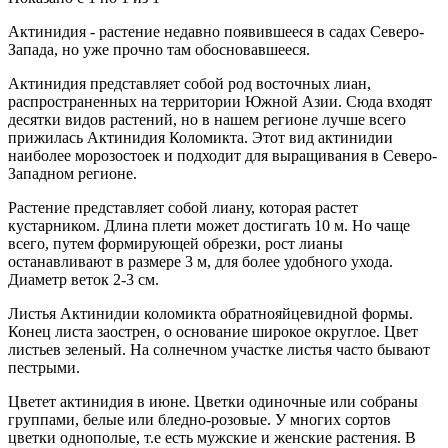
Актинидия - растение недавно появившееся в садах Северо-
Запада, но уже прочно там обосновавшееся.
Актинидия представляет собой род восточных лиан,
распространенных на территории Южной Азии. Сюда входят
десятки видов растений, но в нашем регионе лучше всего
прижилась Актинидия Коломикта. Этот вид актинидии
наиболее морозостоек и подходит для выращивания в Северо-
Западном регионе.
Растение представляет собой лиану, которая растет
кустарником. Длина плети может достигать 10 м. Но чаще
всего, путем формирующей обрезки, рост лианы
останавливают в размере 3 м, для более удобного ухода.
Диаметр веток 2-3 см.
Листья Актинидии коломикта обратнояйцевидной формы.
Конец листа заострен, о основание широкое округлое. Цвет
листьев зеленый. На солнечном участке листья часто бывают
пестрыми.
Цветет актинидия в июне. Цветки одиночные или собраны
группами, белые или бледно-розовые. У многих сортов
цветки однополые, т.е есть мужские и женские растения. В