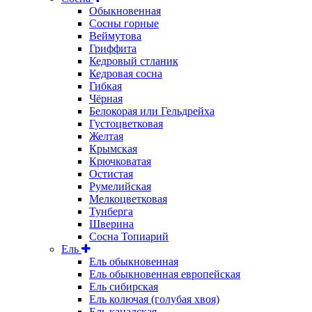
Обыкновенная
Сосны горные
Веймутова
Гриффита
Кедровый стланик
Кедровая сосна
Гибкая
Чёрная
Белокорая или Гельдрейха
Густоцветковая
Желтая
Крымская
Крючковатая
Остистая
Румелийская
Мелкоцветковая
Тунберга
Шверина
Сосна Топиарий
Ель
Ель обыкновенная
Ель обыкновенная европейская
Ель сибирская
Ель колючая (голубая хвоя)
Ель канадская