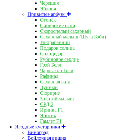
Черешня
Яблоня
Привитые арбузы
Огонёк
Сибирские огни
Скороспелый сахарный
Сахарный малыш (Шуга Бэби)
Ультраранний
Подарок солнца
Солнцедар
Рубиновое сердце
Грэй Белл
Чарльстон Грэй
Рафинад
Сахарная вата
Лунный
Сюрприз
Золотой малыш
СРД-2
Иринка F1
Яносик
Гамлет F1
Ягодные кустарники
Виноград
Войлочная вишня