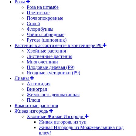
Розы
Роза на штамбе
Плетистые
Почвопокровные
Спрей
Флорибунды
Чайно-гибридные
Ругоза (шиповник)
Растения в ассортименте в контейнере P9
Хвойные растения
Лиственные растения
Многолетники
Плодовые деревья (Р9)
Ягодные кустарники (Р9)
Лианы
Актинидия
Виноград
Жимолость декоративная
Плющ
Комнатные растения
Живая изгородь
Хвойные Живые Изгороди
Живая изгородь из туи
Живая Изгородь из Можжевельника под
ключ!