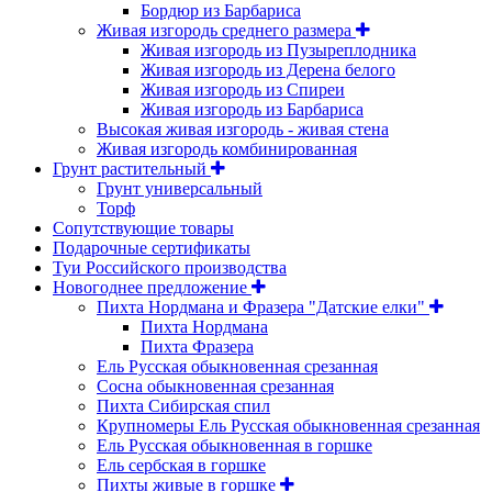
Бордюр из Барбариса
Живая изгородь среднего размера
Живая изгородь из Пузыреплодника
Живая изгородь из Дерена белого
Живая изгородь из Спиреи
Живая изгородь из Барбариса
Высокая живая изгородь - живая стена
Живая изгородь комбинированная
Грунт растительный
Грунт универсальный
Торф
Сопутствующие товары
Подарочные сертификаты
Туи Российского производства
Новогоднее предложение
Пихта Нордмана и Фразера "Датские елки"
Пихта Нордмана
Пихта Фразера
Ель Русская обыкновенная срезанная
Сосна обыкновенная срезанная
Пихта Сибирская спил
Крупномеры Ель Русская обыкновенная срезанная
Ель Русская обыкновенная в горшке
Ель сербская в горшке
Пихты живые в горшке