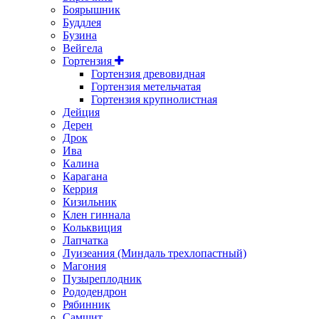
Боярышник
Буддлея
Бузина
Вейгела
Гортензия
Гортензия древовидная
Гортензия метельчатая
Гортензия крупнолистная
Дейция
Дерен
Дрок
Ива
Калина
Карагана
Керрия
Кизильник
Клен гиннала
Кольквиция
Лапчатка
Луизеания (Миндаль трехлопастный)
Магония
Пузыреплодник
Рододендрон
Рябинник
Самшит