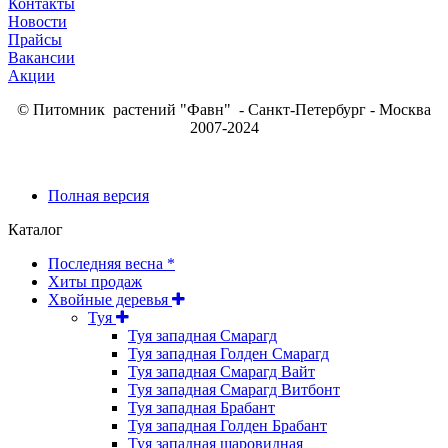
Контакты
Новости
Прайсы
Вакансии
Акции
© Питомник растений "Фавн" - Санкт-Петербург - Москва
2007-2024
Полная версия
Каталог
Последняя весна *
Хиты продаж
Хвойные деревья
Туя
Туя западная Смарагд
Туя западная Голден Смарагд
Туя западная Смарагд Вайт
Туя западная Смарагд Витбонт
Туя западная Брабант
Туя западная Голден Брабант
Туя западная шаровидная