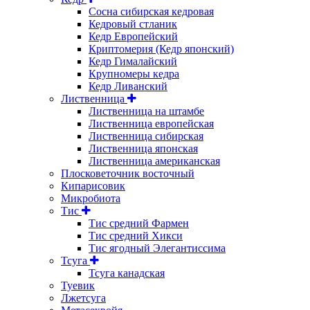
Сосна сибирская кедровая
Кедровый стланик
Кедр Европейский
Криптомерия (Кедр японский)
Кедр Гималайский
Крупномеры кедра
Кедр Ливанский
Лиственница
Лиственница на штамбе
Лиственница европейская
Лиственница сибирская
Лиственница японская
Лиственница американская
Плосковеточник восточный
Кипарисовик
Микробиота
Тис
Тис средний Фармен
Тис средний Хикси
Тис ягодный Элегантиссима
Тсуга
Тсуга канадская
Туевик
Лжетсуга