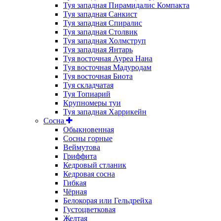
Туя западная Пирамидалис Компакта
Туя западная Санкист
Туя западная Спиралис
Туя западная Столвик
Туя западная Холмструп
Туя западная Янтарь
Туя восточная Ауреа Нана
Туя восточная Мадуродам
Туя восточная Биота
Туя складчатая
Туя Топиарий
Крупномеры туи
Туя западная Харрикейн
Сосна
Обыкновенная
Сосны горные
Веймутова
Гриффита
Кедровый стланик
Кедровая сосна
Гибкая
Чёрная
Белокорая или Гельдрейха
Густоцветковая
Желтая