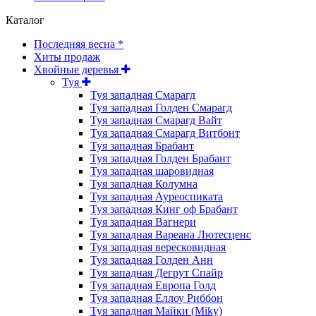
Каталог
Последняя весна *
Хиты продаж
Хвойные деревья
Туя
Туя западная Смарагд
Туя западная Голден Смарагд
Туя западная Смарагд Вайт
Туя западная Смарагд Витбонт
Туя западная Брабант
Туя западная Голден Брабант
Туя западная шаровидная
Туя западная Колумна
Туя западная Ауреоспиката
Туя западная Кинг оф Брабант
Туя западная Вагнери
Туя западная Вареана Лютесценс
Туя западная вересковидная
Туя западная Голден Анн
Туя западная Дегрут Спайр
Туя западная Европа Голд
Туя западная Еллоу Риббон
Туя западная Майки (Miky)