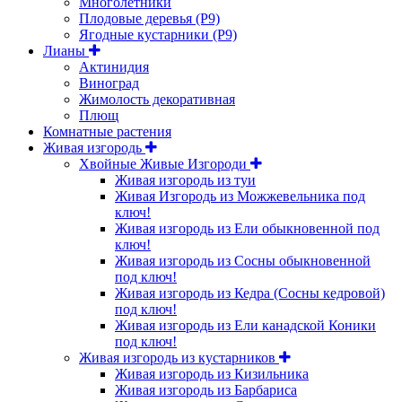
Многолетники
Плодовые деревья (Р9)
Ягодные кустарники (Р9)
Лианы
Актинидия
Виноград
Жимолость декоративная
Плющ
Комнатные растения
Живая изгородь
Хвойные Живые Изгороди
Живая изгородь из туи
Живая Изгородь из Можжевельника под
ключ!
Живая изгородь из Ели обыкновенной под
ключ!
Живая изгородь из Сосны обыкновенной
под ключ!
Живая изгородь из Кедра (Сосны кедровой)
под ключ!
Живая изгородь из Ели канадской Коники
под ключ!
Живая изгородь из кустарников
Живая изгородь из Кизильника
Живая изгородь из Барбариса