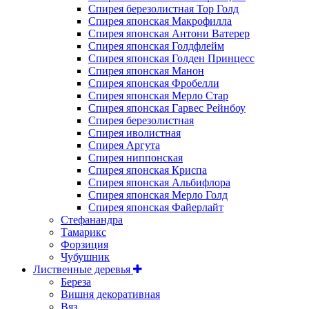
Спирея березолистная Тор Голд
Спирея японская Макрофилла
Спирея японская Антони Ватерер
Спирея японская Голдфлейм
Спирея японская Голден Принцесс
Спирея японская Манон
Спирея японская Фробелли
Спирея японская Мерло Стар
Спирея японская Гарвес Рейнбоу
Спирея березолистная
Спирея иволистная
Спирея Аргута
Спирея ниппонская
Спирея японская Криспа
Спирея японская Альбифлора
Спирея японская Мерло Голд
Спирея японская Файерлайт
Стефанандра
Тамарикс
Форзиция
Чубушник
Лиственные деревья
Береза
Вишня декоративная
Вяз