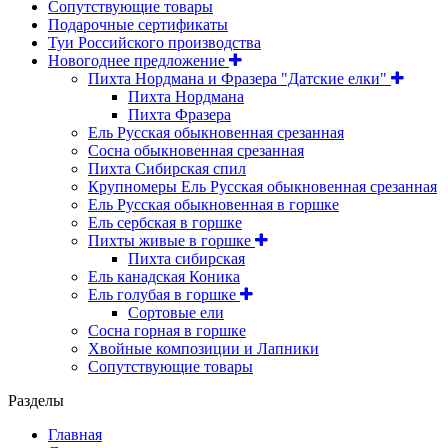
Сопутствующие товары
Подарочные сертификаты
Туи Российского производства
Новогоднее предложение
Пихта Нордмана и Фразера "Датские елки"
Пихта Нордмана
Пихта Фразера
Ель Русская обыкновенная срезанная
Сосна обыкновенная срезанная
Пихта Сибирская спил
Крупномеры Ель Русская обыкновенная срезанная
Ель Русская обыкновенная в горшке
Ель сербская в горшке
Пихты живые в горшке
Пихта сибирская
Ель канадская Коника
Ель голубая в горшке
Сортовые ели
Сосна горная в горшке
Хвойные композиции и Лапники
Сопутствующие товары
Разделы
Главная