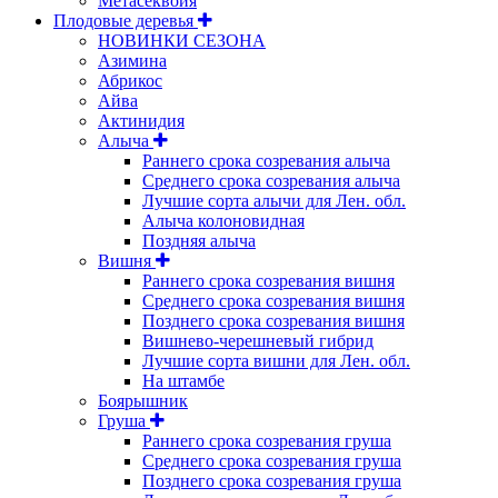
Метасеквойя
Плодовые деревья
НОВИНКИ СЕЗОНА
Азимина
Абрикос
Айва
Актинидия
Алыча
Раннего срока созревания алыча
Среднего срока созревания алыча
Лучшие сорта алычи для Лен. обл.
Алыча колоновидная
Поздняя алыча
Вишня
Раннего срока созревания вишня
Среднего срока созревания вишня
Позднего срока созревания вишня
Вишнево-черешневый гибрид
Лучшие сорта вишни для Лен. обл.
На штамбе
Боярышник
Груша
Раннего срока созревания груша
Среднего срока созревания груша
Позднего срока созревания груша