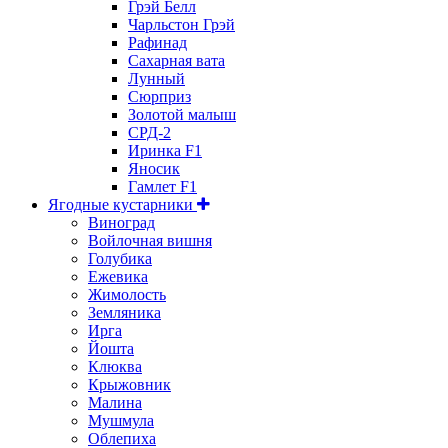
Грэй Белл
Чарльстон Грэй
Рафинад
Сахарная вата
Лунный
Сюрприз
Золотой малыш
СРД-2
Иринка F1
Яносик
Гамлет F1
Ягодные кустарники
Виноград
Войлочная вишня
Голубика
Ежевика
Жимолость
Земляника
Ирга
Йошта
Клюква
Крыжовник
Малина
Мушмула
Облепиха