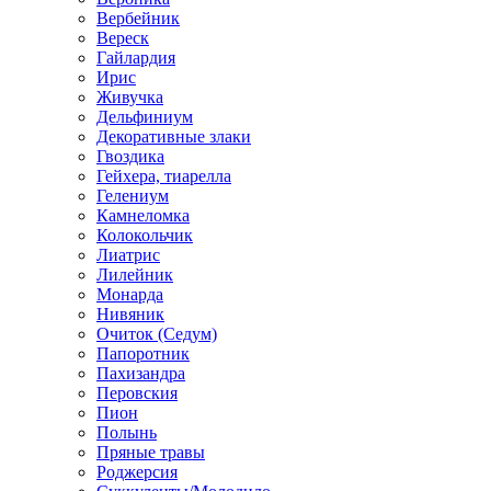
Вербейник
Вереск
Гайлардия
Ирис
Живучка
Дельфиниум
Декоративные злаки
Гвоздика
Гейхера, тиарелла
Гелениум
Камнеломка
Колокольчик
Лиатрис
Лилейник
Монарда
Нивяник
Очиток (Седум)
Папоротник
Пахизандра
Перовския
Пион
Полынь
Пряные травы
Роджерсия