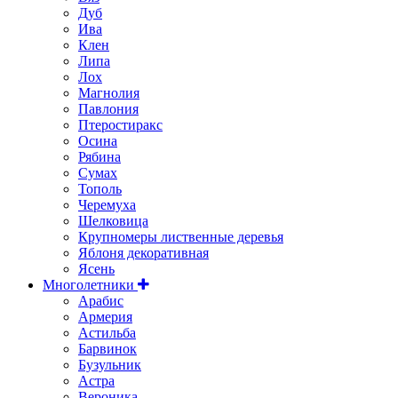
Дуб
Ива
Клен
Липа
Лох
Магнолия
Павлония
Птеростиракс
Осина
Рябина
Сумах
Тополь
Черемуха
Шелковица
Крупномеры лиственные деревья
Яблоня декоративная
Ясень
Многолетники
Арабис
Армерия
Астильбa
Барвинок
Бузульник
Астра
Вероника