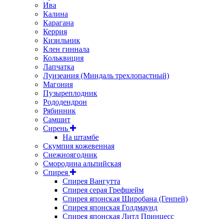
Ива
Калина
Карагана
Керрия
Кизильник
Клен гиннала
Кольквиция
Лапчатка
Луизеания (Миндаль трехлопастный)
Магония
Пузыреплодник
Рододендрон
Рябинник
Самшит
Сирень
На штамбе
Скумпия кожевенная
Снежноягодник
Смородина альпийская
Спирея
Спирея Вангутта
Спирея серая Грефшейм
Спирея японская Широбана (Генпей)
Спирея японская Голдмаунд
Спирея японская Литл Принцесс