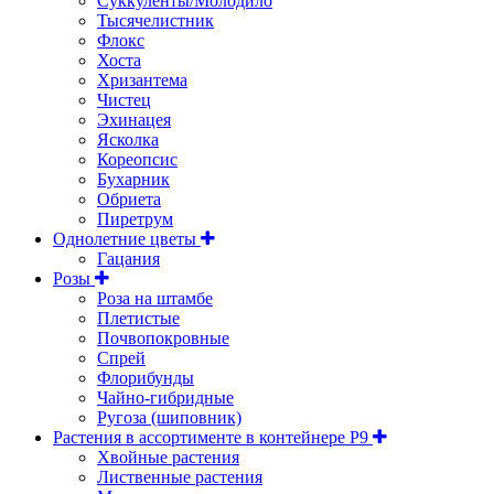
Суккуленты/Молодило
Тысячелистник
Флокс
Хоста
Хризантема
Чистец
Эхинацея
Ясколка
Кореопсис
Бухарник
Обриета
Пиретрум
Однолетние цветы
Гацания
Розы
Роза на штамбе
Плетистые
Почвопокровные
Спрей
Флорибунды
Чайно-гибридные
Ругоза (шиповник)
Растения в ассортименте в контейнере P9
Хвойные растения
Лиственные растения