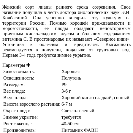
Женский сорт лианы раннего срока созревания. Свое
название получила в честь доктора биологических наук Э.И.
Колбасиной. Она успешно внедрила эту культуру на
территории России. Помимо хорошей приживаемости и
морозостойкости, ее плоды обладают неповторимым
приятным кисло-сладким вкусом и большим содержанием
витамина С. В простонародье их называют «Северное киви».
Устойчива к болезням и вредителям. Высаживать
рекомендуется в полутени, подальше от грунтовых вод.
Первые 3-4 года требуется зимнее укрытие.
Параметры
Зимостойкость:
Хорошая
Освещенность:
Полутень
Размер,см:
Р9
Вес плода:
3-6 г
Вкус плода:
Хороший кисло сладкий, сочный
Высота взрослого растения:
6-7 м
Окрас плода:
Светло-зеленый
Зимнее укрытие:
требуется
Рост саженца:
40-50 см
Производитель:
Питомник ФАВН