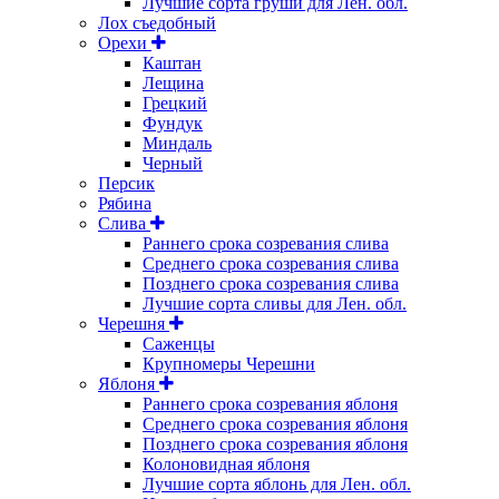
Лучшие сорта груши для Лен. обл.
Лох съедобный
Орехи
Каштан
Лещина
Грецкий
Фундук
Миндаль
Черный
Персик
Рябина
Слива
Раннего срока созревания слива
Среднего срока созревания слива
Позднего срока созревания слива
Лучшие сорта сливы для Лен. обл.
Черешня
Саженцы
Крупномеры Черешни
Яблоня
Раннего срока созревания яблоня
Среднего срока созревания яблоня
Позднего срока созревания яблоня
Колоновидная яблоня
Лучшие сорта яблонь для Лен. обл.