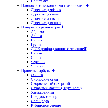
На штамбе
Плодовые с несколькими прививками
Дерево-сад яблоня
Дерево-сад слива
Дерево-сад груша
Дерево-сад вишня
Плодовые крупномеры
Абрикос
Алыча
Вишня
Груша
ДЮК (гибрид вишни с черешней)
Персик
Слива
Черешня
Яблоня
Привитые арбузы
Огонёк
Сибирские огни
Скороспелый сахарный
Сахарный малыш (Шуга Бэби)
Ультраранний
Подарок солнца
Солнцедар
Рубиновое сердце