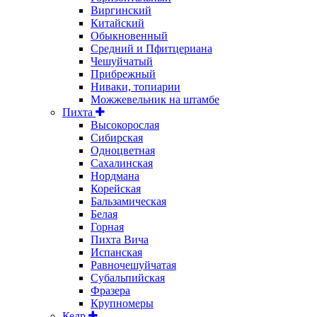
Виргинский
Китайский
Обыкновенный
Средний и Пфитцериана
Чешуйчатый
Прибрежный
Ниваки, топиарии
Можжевельник на штамбе
Пихта
Высокорослая
Сибирская
Одноцветная
Сахалинская
Нордмана
Корейская
Бальзамическая
Белая
Горная
Пихта Вича
Испанская
Равночешуйчатая
Субальпийская
Фразера
Крупномеры
Кедр