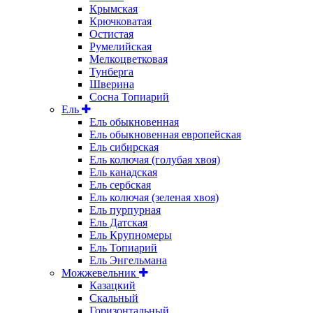
Крымская
Крючковатая
Остистая
Румелийская
Мелкоцветковая
Тунберга
Шверина
Сосна Топиарий
Ель
Ель обыкновенная
Ель обыкновенная европейская
Ель сибирская
Ель колючая (голубая хвоя)
Ель канадская
Ель сербская
Ель колючая (зеленая хвоя)
Ель пурпурная
Ель Датская
Ель Крупномеры
Ель Топиарий
Ель Энгельмана
Можжевельник
Казацкий
Скальный
Горизонтальный