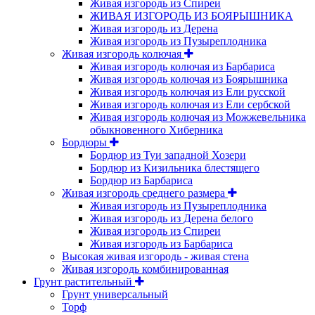
Живая изгородь из Спиреи
ЖИВАЯ ИЗГОРОДЬ ИЗ БОЯРЫШНИКА
Живая изгородь из Дерена
Живая изгородь из Пузыреплодника
Живая изгородь колючая
Живая изгородь колючая из Барбариса
Живая изгородь колючая из Боярышника
Живая изгородь колючая из Ели русской
Живая изгородь колючая из Ели сербской
Живая изгородь колючая из Можжевельника
обыкновенного Хиберника
Бордюры
Бордюр из Туи западной Хозери
Бордюр из Кизильника блестящего
Бордюр из Барбариса
Живая изгородь среднего размера
Живая изгородь из Пузыреплодника
Живая изгородь из Дерена белого
Живая изгородь из Спиреи
Живая изгородь из Барбариса
Высокая живая изгородь - живая стена
Живая изгородь комбинированная
Грунт растительный
Грунт универсальный
Торф