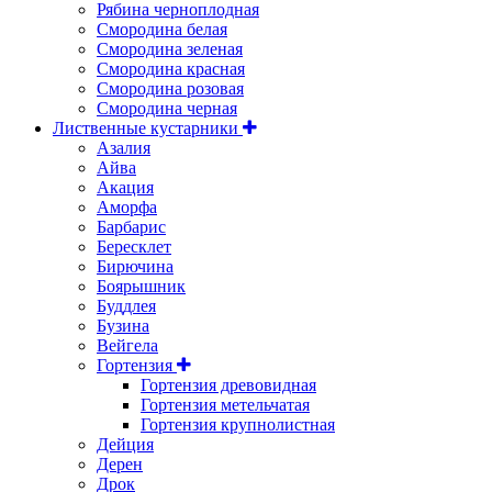
Рябина черноплодная
Смородина белая
Смородина зеленая
Смородина красная
Смородина розовая
Смородина черная
Лиственные кустарники
Азалия
Айва
Акация
Аморфа
Барбарис
Бересклет
Бирючина
Боярышник
Буддлея
Бузина
Вейгела
Гортензия
Гортензия древовидная
Гортензия метельчатая
Гортензия крупнолистная
Дейция
Дерен
Дрок