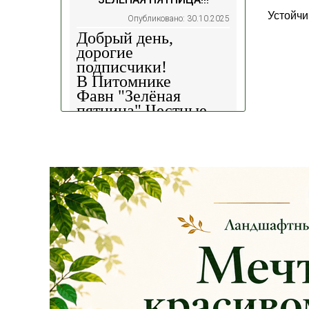
Устойчи
Опубликовано: 30.10.2025
Добрый день,
дорогие
подписчики!
В Питомнике
Фавн
"Зелёная
пятница".
Честные
скидки!
— 30%
на
весь ассортимент в
наличии на наших
площадках!
Сроки проведения
акции: с
29.10 2025 -
04.11.2025
!!! Цены
на сайте и на
площадке указаны
БЕЗ учёта скидки
!!!
Успейте приобрести