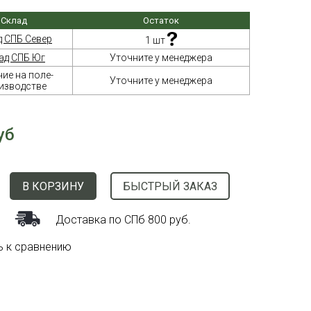
Склад
Остаток
д СПБ Север
1 шт
ад СПБ Юг
Уточните у менеджера
ие на поле-
Уточните у менеджера
изводстве
уб
В КОРЗИНУ
БЫСТРЫЙ ЗАКАЗ
Доставка по СПб 800 руб.
ь к сравнению