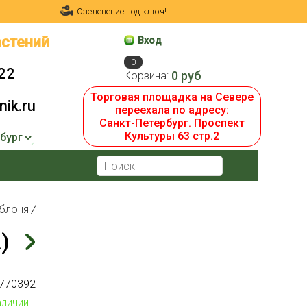
Озеленение под ключ!
стений
Вход
0
22
0 руб
Корзина:
Торговая площадка на Севере
ik.ru
переехала по адресу:
Санкт-Петербург. Проспект
Культуры 63 стр.2
яблоня
/
)
770392
аличии