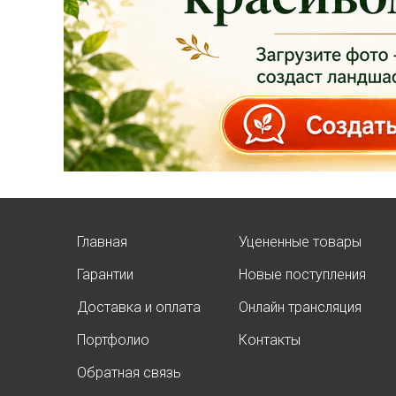
качественные
растения и украсить
свой сад! Всех ждём
в нашем питомнике!
ЧИТАТЬ ДАЛЕЕ
Главная
Уцененные товары
Гарантии
Новые поступления
АКЦИЯ ТУИ БРАБАНТ
Доставка и оплата
Онлайн трансляция
Опубликовано: 07.08.2025
Портфолио
Контакты
Добрый день, дорогие
подписчики!
Обратная связь
У нас началась
СУПЕР