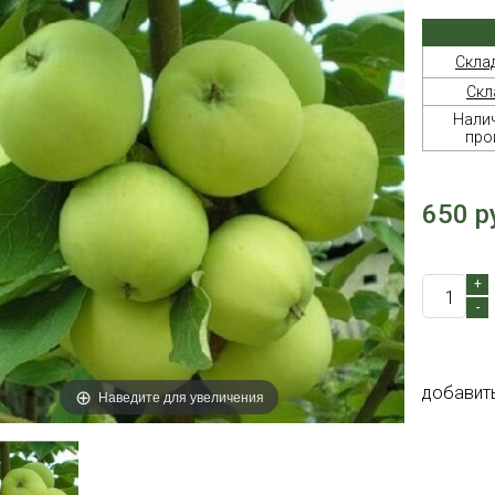
Скла
Скл
Налич
про
650 р
+
-
добавит
Наведите для увеличения