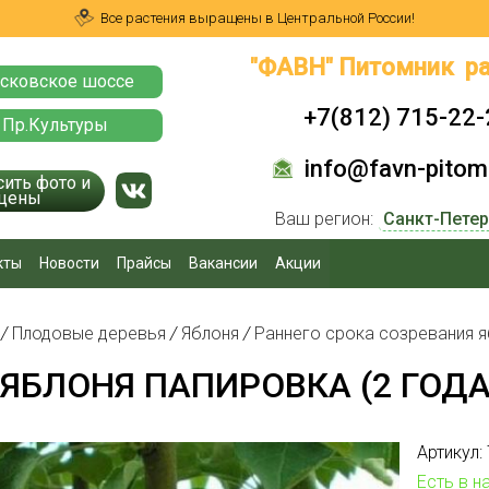
Все растения выращены в Центральной России!
"ФАВН" Питомник ра
сковское шоссе
+7(812) 715-22-
 Пр.Культуры
info@favn-pitomn
сить фото и
цены
Ваш регион:
кты
Новости
Прайсы
Вакансии
Акции
я
/
Плодовые деревья
/
Яблоня
/
Раннего срока созревания 
ЯБЛОНЯ ПАПИРОВКА (2 ГОДА
Артикул:
Есть в н