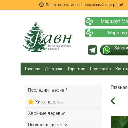
Только качественный посадочный материал!
Маршрут Мо
Маршрут
Запро
Главная
Доставка
Гарантии
Портфолио
Конта
Главна
Последняя весна *
Хиты продаж
Хвойные деревья
Плодовые деревья