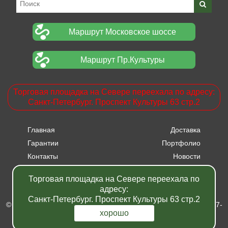
Маршрут Московское шоссе
Маршрут Пр.Культуры
Торговая площадка на Севере переехала по адресу:
Санкт-Петербург. Проспект Культуры 63 стр.2
Главная
Доставка
Гарантии
Портфолио
Контакты
Новости
Прайсы
Вакансии
Торговая площадка на Севере переехала по
Акции
адресу:
Санкт-Петербург. Проспект Культуры 63 стр.2
© Питомник растений "Фавн" - Санкт-Петербург - Москва 2007-
хорошо
2024