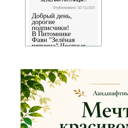
Опубликовано: 30.10.2025
Добрый день,
дорогие
подписчики!
В Питомнике
Фавн
"Зелёная
пятница".
Честные
скидки!
— 30%
на
весь ассортимент в
наличии на наших
площадках!
Сроки проведения
акции: с
29.10 2025 -
04.11.2025
!!! Цены
на сайте и на
площадке указаны
БЕЗ учёта скидки
!!!
Успейте приобрести