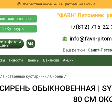
Все растения выращены в Центральной России!
"ФАВН" Питомник ра
сковское шоссе
+7(812) 715-22-
 Пр.Культуры
info@favn-pitomn
сить фото и
цены
Ваш регион:
кты
Новости
Прайсы
Вакансии
Акции
я
/
Лиственные кустарники
/
Сирень
/
СИРЕНЬ ОБЫКНОВЕННАЯ | SYR
80 СМ ОК