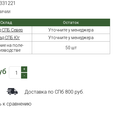
331221
личии
Склад
Остаток
д СПБ Север
Уточните у менеджера
ад СПБ Юг
Уточните у менеджера
ие на поле-
50 шт
изводстве
+
уб
-
Доставка по СПб 800 руб.
ь к сравнению