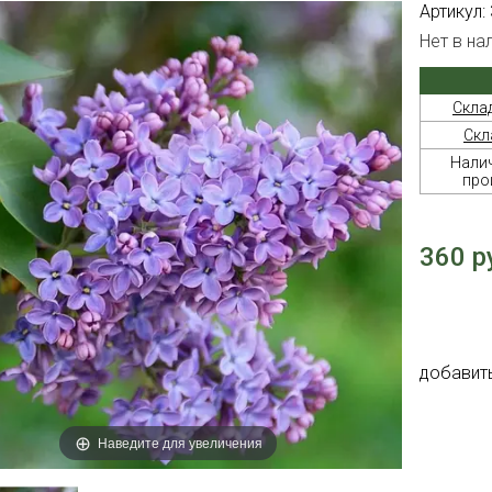
Артикул:
Нет в на
Скла
Скл
Налич
про
360 р
добавит
Наведите для увеличения