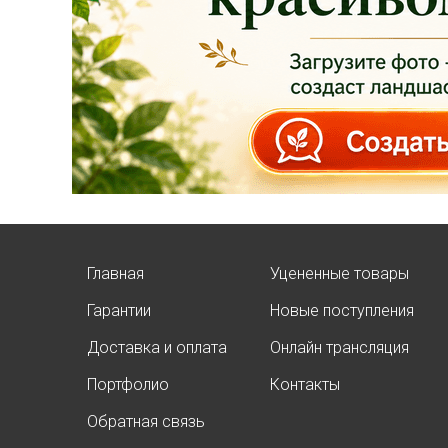
качественные
растения и украсить
свой сад! Всех ждём
в нашем питомнике!
ЧИТАТЬ ДАЛЕЕ
Главная
Уцененные товары
Гарантии
Новые поступления
АКЦИЯ ТУИ БРАБАНТ
Доставка и оплата
Онлайн трансляция
Опубликовано: 07.08.2025
Портфолио
Контакты
Добрый день, дорогие
подписчики!
Обратная связь
У нас началась
СУПЕР