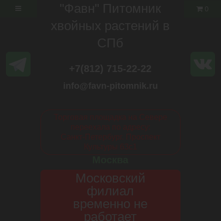
"Фавн" Питомник
0
хвойных растений в
СПб
+7(812) 715-22-22
info@favn-pitomnik.ru
Торговая площадка на Севере
переехала по адресу:
Санкт-Петербург. Проспект
Культуры 63с1
Москва
Московский
филиал
временно не
работает