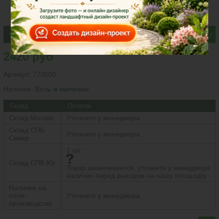
В корзину
2420 руб
Артикул:
770500
Наличие:
Есть в наличии
Склад
Остаток
Склад Москва
Уточните у менеджера
Склад СПБ
Уточните у менеджера
Север
1 шт
Склад СПБ Юг
Товар заканчивается, уточните у менеджера
наличие перед выездом на нашу площадку
Наличие на
поле-
Уточните у менеджера
производстве