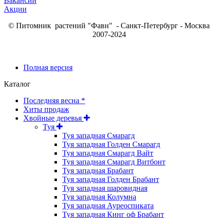
Вакансии
Акции
© Питомник растений "Фавн" - Санкт-Петербург - Москва
2007-2024
Полная версия
Каталог
Последняя весна *
Хиты продаж
Хвойные деревья
Туя
Туя западная Смарагд
Туя западная Голден Смарагд
Туя западная Смарагд Вайт
Туя западная Смарагд Витбонт
Туя западная Брабант
Туя западная Голден Брабант
Туя западная шаровидная
Туя западная Колумна
Туя западная Ауреоспиката
Туя западная Кинг оф Брабант