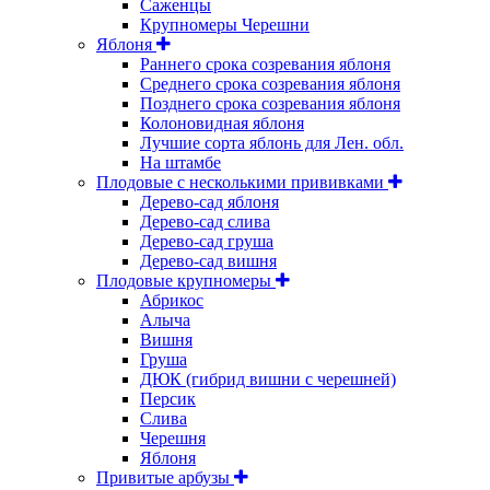
Саженцы
Крупномеры Черешни
Яблоня
Раннего срока созревания яблоня
Среднего срока созревания яблоня
Позднего срока созревания яблоня
Колоновидная яблоня
Лучшие сорта яблонь для Лен. обл.
На штамбе
Плодовые с несколькими прививками
Дерево-сад яблоня
Дерево-сад слива
Дерево-сад груша
Дерево-сад вишня
Плодовые крупномеры
Абрикос
Алыча
Вишня
Груша
ДЮК (гибрид вишни с черешней)
Персик
Слива
Черешня
Яблоня
Привитые арбузы