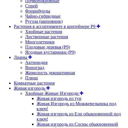
Почвопокровные
Спрей
Флорибунды
Чайно-гибридные
Ругоза (шиповник)
Растения в ассортименте в контейнере P9
Хвойные растения
Лиственные растения
Многолетники
Плодовые деревья (Р9)
Ягодные кустарники (Р9)
Лианы
Актинидия
Виноград
Жимолость декоративная
Плющ
Комнатные растения
Живая изгородь
Хвойные Живые Изгороди
Живая изгородь из туи
Живая Изгородь из Можжевельника под
ключ!
Живая изгородь из Ели обыкновенной под
ключ!
Живая изгородь из Сосны обыкновенной