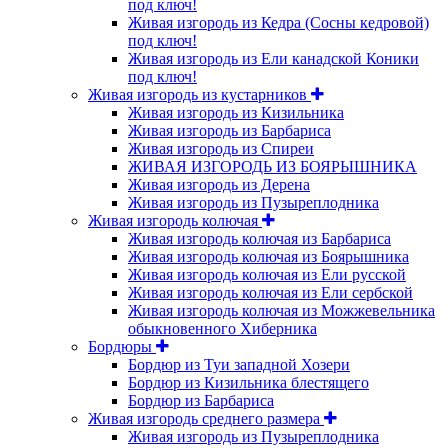
под ключ!
Живая изгородь из Кедра (Сосны кедровой)
под ключ!
Живая изгородь из Ели канадской Коники
под ключ!
Живая изгородь из кустарников
Живая изгородь из Кизильника
Живая изгородь из Барбариса
Живая изгородь из Спиреи
ЖИВАЯ ИЗГОРОДЬ ИЗ БОЯРЫШНИКА
Живая изгородь из Дерена
Живая изгородь из Пузыреплодника
Живая изгородь колючая
Живая изгородь колючая из Барбариса
Живая изгородь колючая из Боярышника
Живая изгородь колючая из Ели русской
Живая изгородь колючая из Ели сербской
Живая изгородь колючая из Можжевельника
обыкновенного Хиберника
Бордюры
Бордюр из Туи западной Хозери
Бордюр из Кизильника блестящего
Бордюр из Барбариса
Живая изгородь среднего размера
Живая изгородь из Пузыреплодника