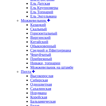
Ель Датская
Ель Крупномеры
Ель Топиарий
Ель Энгельмана
Можжевельник
Казацкий
Скальный
Горизонтальный
Виргинский
Китайский
Обыкновенный
Средний и Пфитцериана
Чешуйчатый
Прибрежный
Ниваки, топиарии
Можжевельник на штамбе
Пихта
Высокорослая
Сибирская
Одноцветная
Сахалинская
Нордмана
Корейская
Бальзамическая
Белая