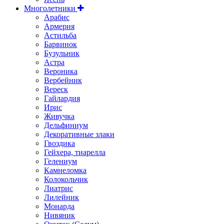
Многолетники
Арабис
Армерия
Астильбa
Барвинок
Бузульник
Астра
Вероника
Вербейник
Вереск
Гайлардия
Ирис
Живучка
Дельфиниум
Декоративные злаки
Гвоздика
Гейхера, тиарелла
Гелениум
Камнеломка
Колокольчик
Лиатрис
Лилейник
Монарда
Нивяник