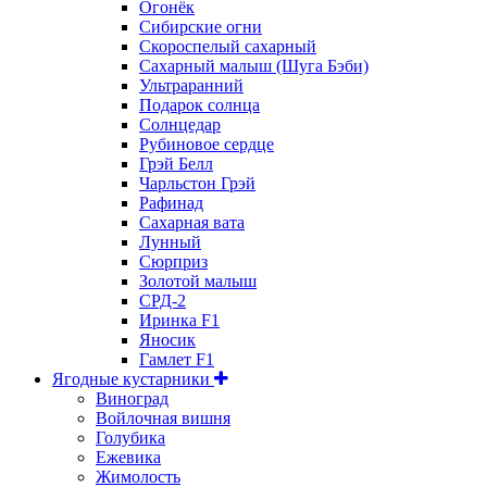
Огонёк
Сибирские огни
Скороспелый сахарный
Сахарный малыш (Шуга Бэби)
Ультраранний
Подарок солнца
Солнцедар
Рубиновое сердце
Грэй Белл
Чарльстон Грэй
Рафинад
Сахарная вата
Лунный
Сюрприз
Золотой малыш
СРД-2
Иринка F1
Яносик
Гамлет F1
Ягодные кустарники
Виноград
Войлочная вишня
Голубика
Ежевика
Жимолость