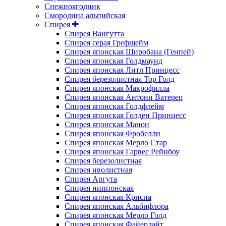
Снежноягодник
Смородина альпийская
Спирея
Спирея Вангутта
Спирея серая Грефшейм
Спирея японская Широбана (Генпей)
Спирея японская Голдмаунд
Спирея японская Литл Принцесс
Спирея березолистная Тор Голд
Спирея японская Макрофилла
Спирея японская Антони Ватерер
Спирея японская Голдфлейм
Спирея японская Голден Принцесс
Спирея японская Манон
Спирея японская Фробелли
Спирея японская Мерло Стар
Спирея японская Гарвес Рейнбоу
Спирея березолистная
Спирея иволистная
Спирея Аргута
Спирея ниппонская
Спирея японская Криспа
Спирея японская Альбифлора
Спирея японская Мерло Голд
Спирея японская Файерлайт