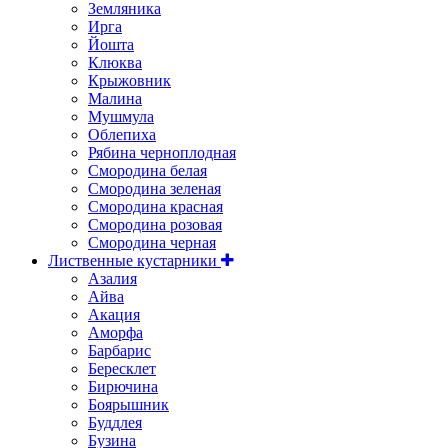
Земляника
Ирга
Йошта
Клюква
Крыжовник
Малина
Мушмула
Облепиха
Рябина черноплодная
Смородина белая
Смородина зеленая
Смородина красная
Смородина розовая
Смородина черная
Лиственные кустарники
Азалия
Айва
Акация
Аморфа
Барбарис
Бересклет
Бирючина
Боярышник
Буддлея
Бузина