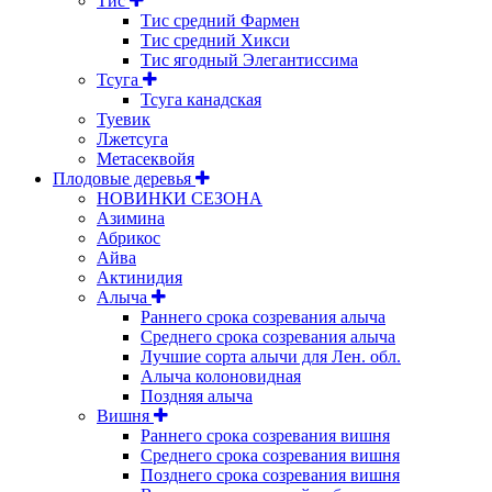
Тис
Тис средний Фармен
Тис средний Хикси
Тис ягодный Элегантиссима
Тсуга
Тсуга канадская
Туевик
Лжетсуга
Метасеквойя
Плодовые деревья
НОВИНКИ СЕЗОНА
Азимина
Абрикос
Айва
Актинидия
Алыча
Раннего срока созревания алыча
Среднего срока созревания алыча
Лучшие сорта алычи для Лен. обл.
Алыча колоновидная
Поздняя алыча
Вишня
Раннего срока созревания вишня
Среднего срока созревания вишня
Позднего срока созревания вишня