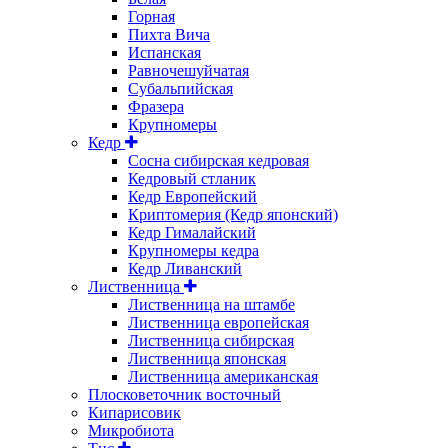
Горная
Пихта Вича
Испанская
Равночешуйчатая
Субальпийская
Фразера
Крупномеры
Кедр
Сосна сибирская кедровая
Кедровый стланик
Кедр Европейский
Криптомерия (Кедр японский)
Кедр Гималайский
Крупномеры кедра
Кедр Ливанский
Лиственница
Лиственница на штамбе
Лиственница европейская
Лиственница сибирская
Лиственница японская
Лиственница американская
Плосковеточник восточный
Кипарисовик
Микробиота