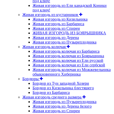
под ключ!
Живая изгородь из Ели канадской Коники
под ключ!
Живая изгородь из кустарников
Живая изгородь из Кизильника
Живая изгородь из Барбариса
Живая изгородь из Спиреи
ЖИВАЯ ИЗГОРОДЬ ИЗ БОЯРЫШНИКА
Живая изгородь из Дерена
Живая изгородь из Пузыреплодника
Живая изгородь колючая
Живая изгородь колючая из Барбариса
Живая изгородь колючая из Боярышника
Живая изгородь колючая из Ели русской
Живая изгородь колючая из Ели сербской
Живая изгородь колючая из Можжевельника
обыкновенного Хиберника
Бордюры
Бордюр из Туи западной Хозери
Бордюр из Кизильника блестящего
Бордюр из Барбариса
Живая изгородь среднего размера
Живая изгородь из Пузыреплодника
Живая изгородь из Дерена белого
Живая изгородь из Спиреи