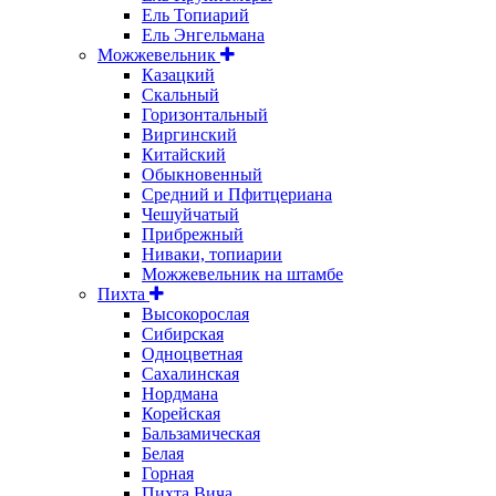
Ель Топиарий
Ель Энгельмана
Можжевельник
Казацкий
Скальный
Горизонтальный
Виргинский
Китайский
Обыкновенный
Средний и Пфитцериана
Чешуйчатый
Прибрежный
Ниваки, топиарии
Можжевельник на штамбе
Пихта
Высокорослая
Сибирская
Одноцветная
Сахалинская
Нордмана
Корейская
Бальзамическая
Белая
Горная
Пихта Вича