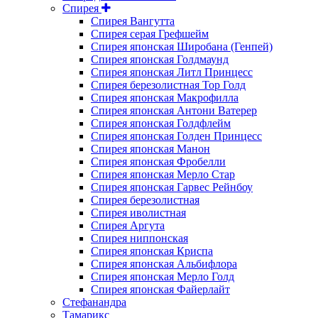
Спирея
Спирея Вангутта
Спирея серая Грефшейм
Спирея японская Широбана (Генпей)
Спирея японская Голдмаунд
Спирея японская Литл Принцесс
Спирея березолистная Тор Голд
Спирея японская Макрофилла
Спирея японская Антони Ватерер
Спирея японская Голдфлейм
Спирея японская Голден Принцесс
Спирея японская Манон
Спирея японская Фробелли
Спирея японская Мерло Стар
Спирея японская Гарвес Рейнбоу
Спирея березолистная
Спирея иволистная
Спирея Аргута
Спирея ниппонская
Спирея японская Криспа
Спирея японская Альбифлора
Спирея японская Мерло Голд
Спирея японская Файерлайт
Стефанандра
Тамарикс