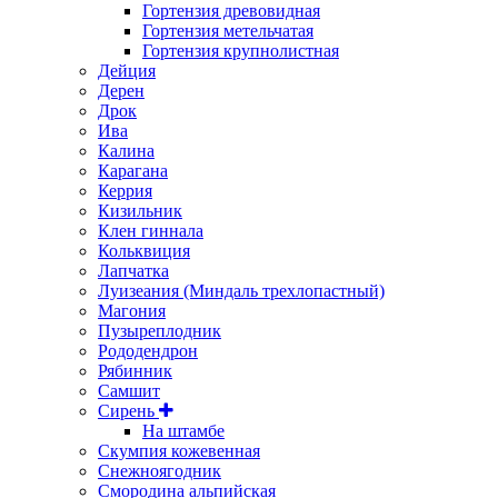
Гортензия древовидная
Гортензия метельчатая
Гортензия крупнолистная
Дейция
Дерен
Дрок
Ива
Калина
Карагана
Керрия
Кизильник
Клен гиннала
Кольквиция
Лапчатка
Луизеания (Миндаль трехлопастный)
Магония
Пузыреплодник
Рододендрон
Рябинник
Самшит
Сирень
На штамбе
Скумпия кожевенная
Снежноягодник
Смородина альпийская