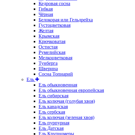
Кедровая сосна
Гибкая
Чёрная
Белокорая или Гельдрейха
Густоцветковая
Желтая
Крымская
Крючковатая
Остистая
Румелийская
Мелкоцветковая
Тунберга
Шверина
Сосна Топиарий
Ель
Ель обыкновенная
Ель обыкновенная европейская
Ель сибирская
Ель колючая (голубая хвоя)
Ель канадская
Ель сербская
Ель колючая (зеленая хвоя)
Ель пурпурная
Ель Датская
Ель Крупномеры