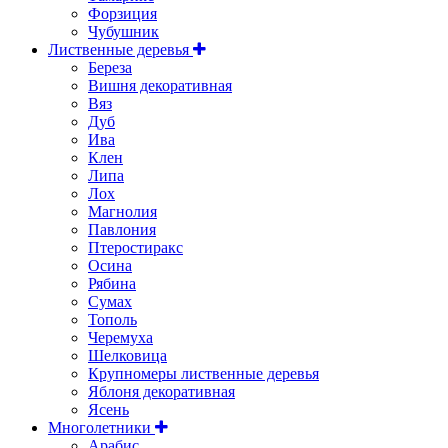
Форзиция
Чубушник
Лиственные деревья
Береза
Вишня декоративная
Вяз
Дуб
Ива
Клен
Липа
Лох
Магнолия
Павлония
Птеростиракс
Осина
Рябина
Сумах
Тополь
Черемуха
Шелковица
Крупномеры лиственные деревья
Яблоня декоративная
Ясень
Многолетники
Арабис