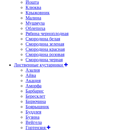
Йошта
Клюква
Крыжовник
Малина
Мушмула
Облепиха
Рябина черноплодная
Смородина белая
Смородина зеленая
Смородина красная
Смородина розовая
Смородина черная
Лиственные кустарники
Азалия
Айва
Акация
Аморфа
Барбарис
Бересклет
Бирючина
Боярышник
Буддлея
Бузина
Вейгела
Гортензия