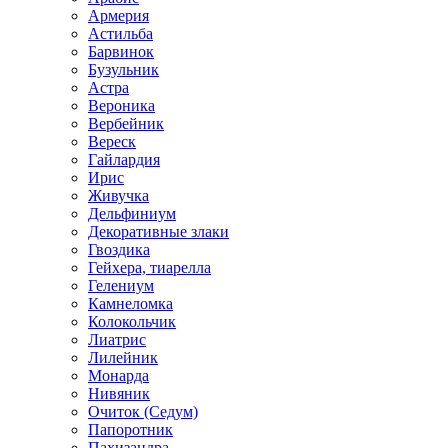
Армерия
Астильбa
Барвинок
Бузульник
Астра
Вероника
Вербейник
Вереск
Гайлардия
Ирис
Живучка
Дельфиниум
Декоративные злаки
Гвоздика
Гейхера, тиарелла
Гелениум
Камнеломка
Колокольчик
Лиатрис
Лилейник
Монарда
Нивяник
Очиток (Седум)
Папоротник
Пахизандра