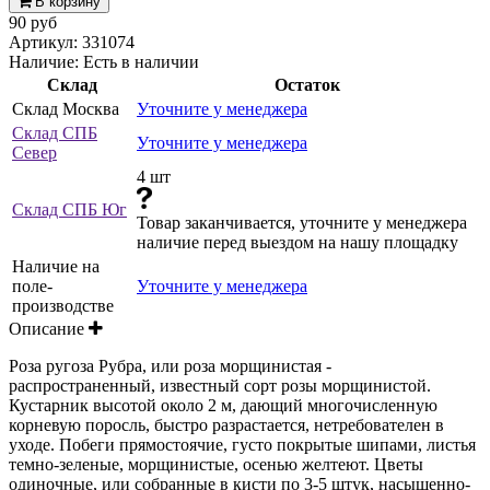
В корзину
90 руб
Артикул:
331074
Наличие:
Есть в наличии
Склад
Остаток
Склад Москва
Уточните у менеджера
Склад СПБ
Уточните у менеджера
Север
4 шт
Склад СПБ Юг
Товар заканчивается, уточните у менеджера
наличие перед выездом на нашу площадку
Наличие на
поле-
Уточните у менеджера
производстве
Описание
Роза ругоза Рубра, или роза морщинистая -
распространенный, известный сорт розы морщинистой.
Кустарник высотой около 2 м, дающий многочисленную
корневую поросль, быстро разрастается, нетребователен в
уходе. Побеги прямостоячие, густо покрытые шипами, листья
темно-зеленые, морщинистые, осенью желтеют. Цветы
одиночные, или собранные в кисти по 3-5 штук, насыщенно-