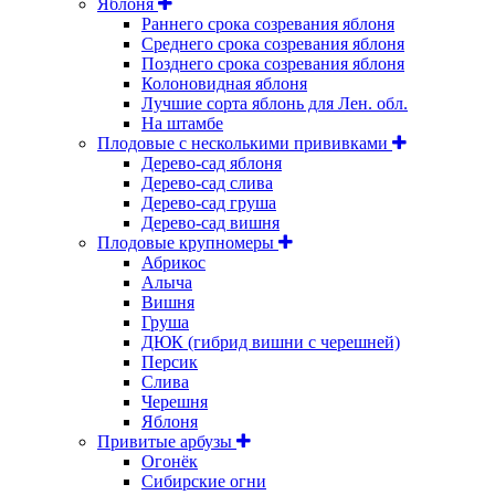
Яблоня
Раннего срока созревания яблоня
Среднего срока созревания яблоня
Позднего срока созревания яблоня
Колоновидная яблоня
Лучшие сорта яблонь для Лен. обл.
На штамбе
Плодовые с несколькими прививками
Дерево-сад яблоня
Дерево-сад слива
Дерево-сад груша
Дерево-сад вишня
Плодовые крупномеры
Абрикос
Алыча
Вишня
Груша
ДЮК (гибрид вишни с черешней)
Персик
Слива
Черешня
Яблоня
Привитые арбузы
Огонёк
Сибирские огни