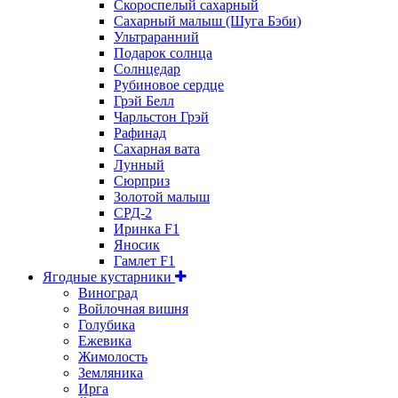
Скороспелый сахарный
Сахарный малыш (Шуга Бэби)
Ультраранний
Подарок солнца
Солнцедар
Рубиновое сердце
Грэй Белл
Чарльстон Грэй
Рафинад
Сахарная вата
Лунный
Сюрприз
Золотой малыш
СРД-2
Иринка F1
Яносик
Гамлет F1
Ягодные кустарники
Виноград
Войлочная вишня
Голубика
Ежевика
Жимолость
Земляника
Ирга