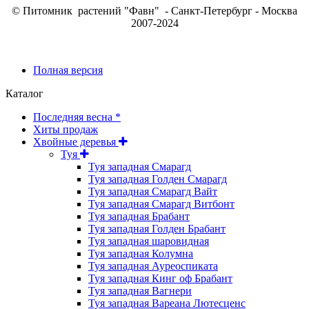
© Питомник растений "Фавн" - Санкт-Петербург - Москва
2007-2024
Полная версия
Каталог
Последняя весна *
Хиты продаж
Хвойные деревья
Туя
Туя западная Смарагд
Туя западная Голден Смарагд
Туя западная Смарагд Вайт
Туя западная Смарагд Витбонт
Туя западная Брабант
Туя западная Голден Брабант
Туя западная шаровидная
Туя западная Колумна
Туя западная Ауреоспиката
Туя западная Кинг оф Брабант
Туя западная Вагнери
Туя западная Вареана Лютесценс