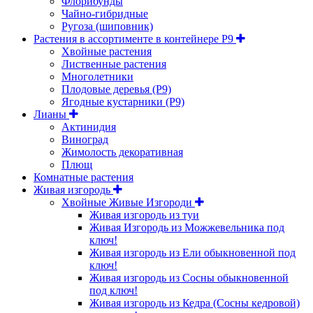
Флорибунды
Чайно-гибридные
Ругоза (шиповник)
Растения в ассортименте в контейнере P9
Хвойные растения
Лиственные растения
Многолетники
Плодовые деревья (Р9)
Ягодные кустарники (Р9)
Лианы
Актинидия
Виноград
Жимолость декоративная
Плющ
Комнатные растения
Живая изгородь
Хвойные Живые Изгороди
Живая изгородь из туи
Живая Изгородь из Можжевельника под
ключ!
Живая изгородь из Ели обыкновенной под
ключ!
Живая изгородь из Сосны обыкновенной
под ключ!
Живая изгородь из Кедра (Сосны кедровой)