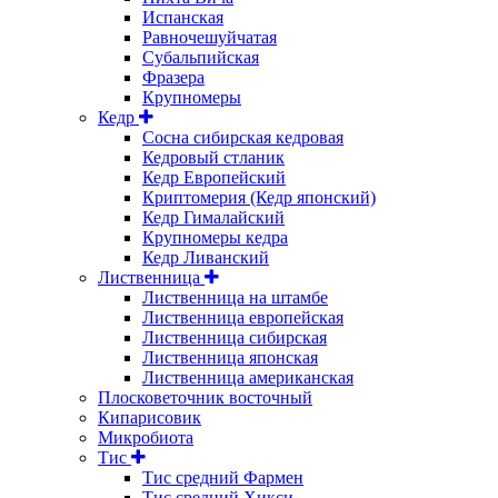
Испанская
Равночешуйчатая
Субальпийская
Фразера
Крупномеры
Кедр
Сосна сибирская кедровая
Кедровый стланик
Кедр Европейский
Криптомерия (Кедр японский)
Кедр Гималайский
Крупномеры кедра
Кедр Ливанский
Лиственница
Лиственница на штамбе
Лиственница европейская
Лиственница сибирская
Лиственница японская
Лиственница американская
Плосковеточник восточный
Кипарисовик
Микробиота
Тис
Тис средний Фармен
Тис средний Хикси