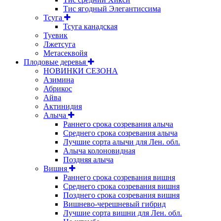
Тис ягодный Элегантиссима
Тсуга
Тсуга канадская
Туевик
Лжетсуга
Метасеквойя
Плодовые деревья
НОВИНКИ СЕЗОНА
Азимина
Абрикос
Айва
Актинидия
Алыча
Раннего срока созревания алыча
Среднего срока созревания алыча
Лучшие сорта алычи для Лен. обл.
Алыча колоновидная
Поздняя алыча
Вишня
Раннего срока созревания вишня
Среднего срока созревания вишня
Позднего срока созревания вишня
Вишнево-черешневый гибрид
Лучшие сорта вишни для Лен. обл.