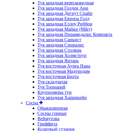
Туя западная вересковидная
Туя западная Голден Анн
Туя западная Дегрут Спайр
Туя западная Европа Голд
Туя западная Еллоу Риббон
Туя западная Майки (Miky)
Туя западная Пирамидалис Компакта
Туя западная Санкист
Туя западная Спиралис
Туя западная Столвик
Туя западная Холмструп
Туя западная Янтарь
Туя восточная Ауреа Нана
Туя восточная Мадуродам
Туя восточная Биота
Туя складчатая
Туя Топиарий
Крупномеры туи
Туя западная Харрикейн
Сосна
Обыкновенная
Сосны горные
Веймутова
Гриффита
Кедровый стланик