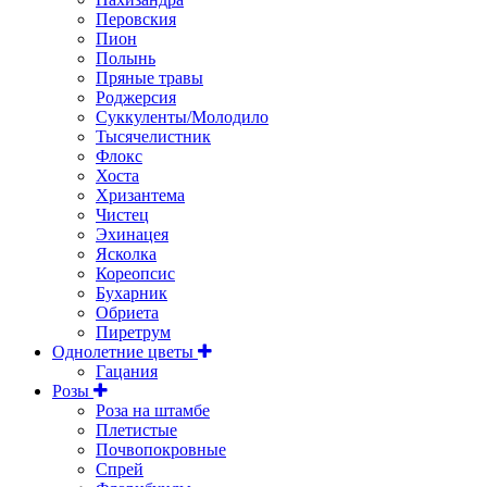
Перовския
Пион
Полынь
Пряные травы
Роджерсия
Суккуленты/Молодило
Тысячелистник
Флокс
Хоста
Хризантема
Чистец
Эхинацея
Ясколка
Кореопсис
Бухарник
Обриета
Пиретрум
Однолетние цветы
Гацания
Розы
Роза на штамбе
Плетистые
Почвопокровные
Спрей