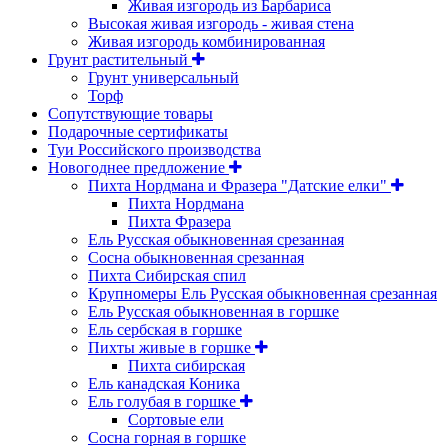
Живая изгородь из Барбариса
Высокая живая изгородь - живая стена
Живая изгородь комбинированная
Грунт растительный
Грунт универсальный
Торф
Сопутствующие товары
Подарочные сертификаты
Туи Российского производства
Новогоднее предложение
Пихта Нордмана и Фразера "Датские елки"
Пихта Нордмана
Пихта Фразера
Ель Русская обыкновенная срезанная
Сосна обыкновенная срезанная
Пихта Сибирская спил
Крупномеры Ель Русская обыкновенная срезанная
Ель Русская обыкновенная в горшке
Ель сербская в горшке
Пихты живые в горшке
Пихта сибирская
Ель канадская Коника
Ель голубая в горшке
Сортовые ели
Сосна горная в горшке