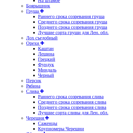
На штамбе
Боярышник
Груша
Раннего срока созревания груша
Среднего срока созревания груша
Позднего срока созревания груша
Лучшие сорта груши для Лен. обл.
Лох съедобный
Орехи
Каштан
Лещина
Грецкий
Фундук
Миндаль
Черный
Персик
Рябина
Слива
Раннего срока созревания слива
Среднего срока созревания слива
Позднего срока созревания слива
Лучшие сорта сливы для Лен. обл.
Черешня
Саженцы
Крупномеры Черешни