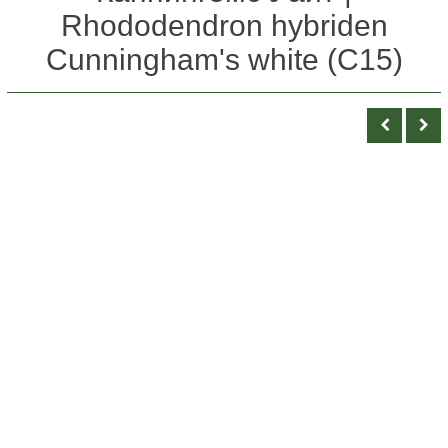
Rhododendron hybriden
Cunningham's white (С15)