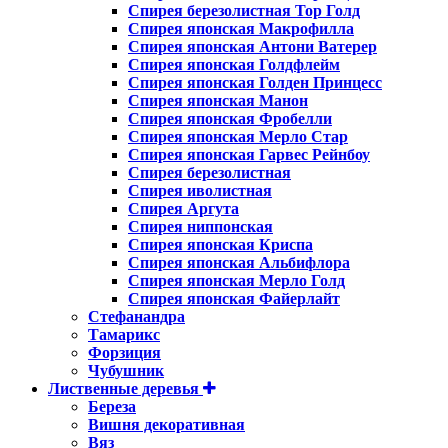
Спирея березолистная Тор Голд
Спирея японская Макрофилла
Спирея японская Антони Ватерер
Спирея японская Голдфлейм
Спирея японская Голден Принцесс
Спирея японская Манон
Спирея японская Фробелли
Спирея японская Мерло Стар
Спирея японская Гарвес Рейнбоу
Спирея березолистная
Спирея иволистная
Спирея Аргута
Спирея ниппонская
Спирея японская Криспа
Спирея японская Альбифлора
Спирея японская Мерло Голд
Спирея японская Файерлайт
Стефанандра
Тамарикс
Форзиция
Чубушник
Лиственные деревья
Береза
Вишня декоративная
Вяз