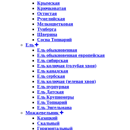
Крымская
Крючковатая
Остистая
Румелийская
Мелкоцветковая
Тунберга
Шверина
Сосна Топиарий
Ель
Ель обыкновенная
Ель обыкновенная европейская
Ель сибирская
Ель колючая (голубая хвоя)
Ель канадская
Ель сербская
Ель колючая (зеленая хвоя)
Ель пурпурная
Ель Датская
Ель Крупномеры
Ель Топиарий
Ель Энгельмана
Можжевельник
Казацкий
Скальный
Горизонтальный