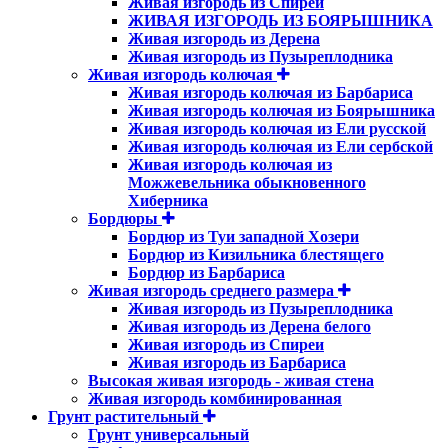
Живая изгородь из Спиреи
ЖИВАЯ ИЗГОРОДЬ ИЗ БОЯРЫШНИКА
Живая изгородь из Дерена
Живая изгородь из Пузыреплодника
Живая изгородь колючая
Живая изгородь колючая из Барбариса
Живая изгородь колючая из Боярышника
Живая изгородь колючая из Ели русской
Живая изгородь колючая из Ели сербской
Живая изгородь колючая из
Можжевельника обыкновенного
Хиберника
Бордюры
Бордюр из Туи западной Хозери
Бордюр из Кизильника блестящего
Бордюр из Барбариса
Живая изгородь среднего размера
Живая изгородь из Пузыреплодника
Живая изгородь из Дерена белого
Живая изгородь из Спиреи
Живая изгородь из Барбариса
Высокая живая изгородь - живая стена
Живая изгородь комбинированная
Грунт растительный
Грунт универсальный