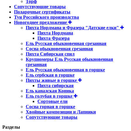
Торф
Сопутствующие товары
Подарочные сертификаты
Туи Российского производства
Новогоднее предложение
Пихта Нордмана и Фразера "Датские елки"
Пихта Нордмана
Пихта Фразера
Ель Русская обыкновенная срезанная
Сосна обыкновенная срезанная
Пихта Сибирская спил
Крупномеры Ель Русская обыкновенная
срезанная
Ель Русская обыкновенная в горшке
Ель сербская в горшке
Пихты живые в горшке
Пихта сибирская
Ель канадская Коника
Ель голубая в горшке
Сортовые ели
Сосна горная в горшке
Хвойные композиции и Лапники
Сопутствующие товары
Разделы