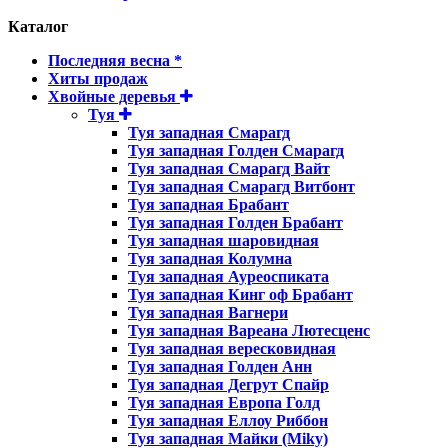
Каталог
Последняя весна *
Хиты продаж
Хвойные деревья
Туя
Туя западная Смарагд
Туя западная Голден Смарагд
Туя западная Смарагд Вайт
Туя западная Смарагд Витбонт
Туя западная Брабант
Туя западная Голден Брабант
Туя западная шаровидная
Туя западная Колумна
Туя западная Ауреоспиката
Туя западная Кинг оф Брабант
Туя западная Вагнери
Туя западная Вареана Лютесценс
Туя западная вересковидная
Туя западная Голден Анн
Туя западная Дегрут Спайр
Туя западная Европа Голд
Туя западная Еллоу Риббон
Туя западная Майки (Miky)