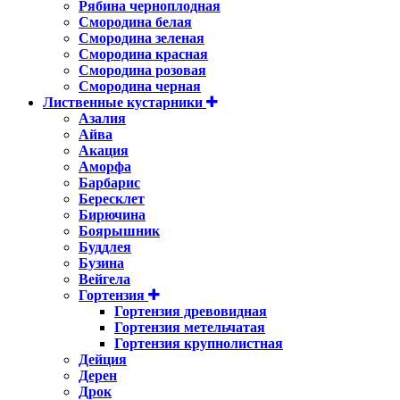
Рябина черноплодная
Смородина белая
Смородина зеленая
Смородина красная
Смородина розовая
Смородина черная
Лиственные кустарники
Азалия
Айва
Акация
Аморфа
Барбарис
Бересклет
Бирючина
Боярышник
Буддлея
Бузина
Вейгела
Гортензия
Гортензия древовидная
Гортензия метельчатая
Гортензия крупнолистная
Дейция
Дерен
Дрок