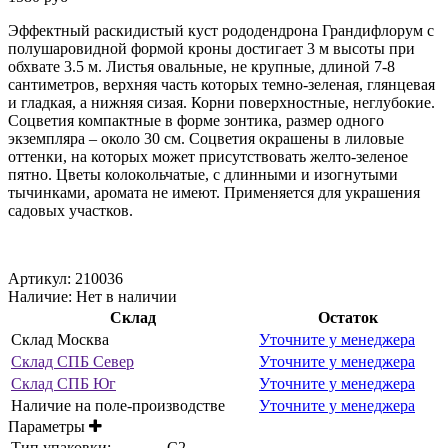
Эффектный раскидистый куст рододендрона Грандифлорум с
полушаровидной формой кроны достигает 3 м высоты при
обхвате 3.5 м. Листья овальные, не крупные, длиной 7-8
сантиметров, верхняя часть которых темно-зеленая, глянцевая
и гладкая, а нижняя сизая. Корни поверхностные, неглубокие.
Соцветия компактные в форме зонтика, размер одного
экземпляра – около 30 см. Соцветия окрашены в лиловые
оттенки, на которых может присутствовать желто-зеленое
пятно. Цветы колокольчатые, с длинными и изогнутыми
тычинками, аромата не имеют. Применяется для украшения
садовых участков.
Артикул:
210036
Наличие:
Нет в наличии
Склад
Остаток
Склад Москва
Уточните у менеджера
Склад СПБ Север
Уточните у менеджера
Склад СПБ Юг
Уточните у менеджера
Наличие на поле-производстве
Уточните у менеджера
Параметры
Тип упаковки:
С2