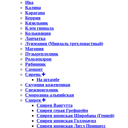
Ива
Калина
Карагана
Керрия
Кизильник
Клен гиннала
Кольквиция
Лапчатка
Луизеания (Миндаль трехлопастный)
Магония
Пузыреплодник
Рододендрон
Рябинник
Самшит
Сирень
На штамбе
Скумпия кожевенная
Снежноягодник
Смородина альпийская
Спирея
Спирея Вангутта
Спирея серая Грефшейм
Спирея японская Широбана (Генпей)
Спирея японская Голдмаунд
Спирея японская Литл Принцесс