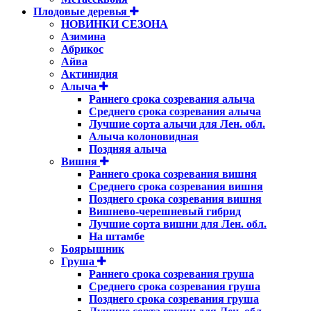
Плодовые деревья
НОВИНКИ СЕЗОНА
Азимина
Абрикос
Айва
Актинидия
Алыча
Раннего срока созревания алыча
Среднего срока созревания алыча
Лучшие сорта алычи для Лен. обл.
Алыча колоновидная
Поздняя алыча
Вишня
Раннего срока созревания вишня
Среднего срока созревания вишня
Позднего срока созревания вишня
Вишнево-черешневый гибрид
Лучшие сорта вишни для Лен. обл.
На штамбе
Боярышник
Груша
Раннего срока созревания груша
Среднего срока созревания груша
Позднего срока созревания груша