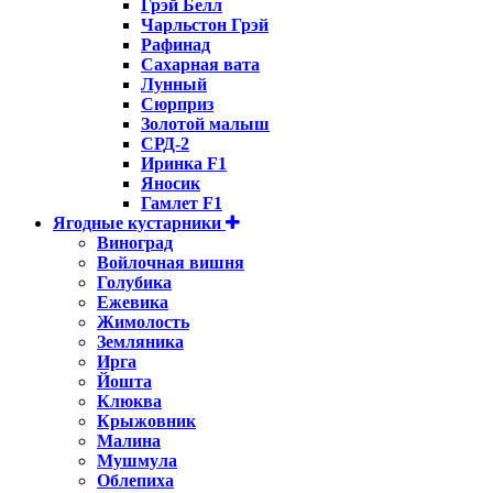
Грэй Белл
Чарльстон Грэй
Рафинад
Сахарная вата
Лунный
Сюрприз
Золотой малыш
СРД-2
Иринка F1
Яносик
Гамлет F1
Ягодные кустарники
Виноград
Войлочная вишня
Голубика
Ежевика
Жимолость
Земляника
Ирга
Йошта
Клюква
Крыжовник
Малина
Мушмула
Облепиха