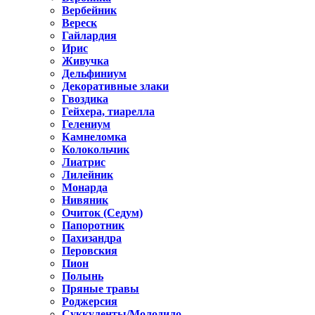
Вербейник
Вереск
Гайлардия
Ирис
Живучка
Дельфиниум
Декоративные злаки
Гвоздика
Гейхера, тиарелла
Гелениум
Камнеломка
Колокольчик
Лиатрис
Лилейник
Монарда
Нивяник
Очиток (Седум)
Папоротник
Пахизандра
Перовския
Пион
Полынь
Пряные травы
Роджерсия
Суккуленты/Молодило