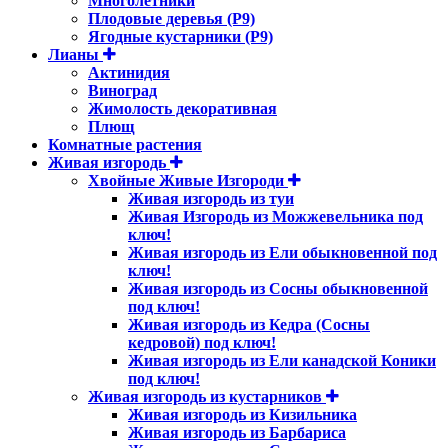
Многолетники
Плодовые деревья (Р9)
Ягодные кустарники (Р9)
Лианы
Актинидия
Виноград
Жимолость декоративная
Плющ
Комнатные растения
Живая изгородь
Хвойные Живые Изгороди
Живая изгородь из туи
Живая Изгородь из Можжевельника под
ключ!
Живая изгородь из Ели обыкновенной под
ключ!
Живая изгородь из Сосны обыкновенной
под ключ!
Живая изгородь из Кедра (Сосны
кедровой) под ключ!
Живая изгородь из Ели канадской Коники
под ключ!
Живая изгородь из кустарников
Живая изгородь из Кизильника
Живая изгородь из Барбариса