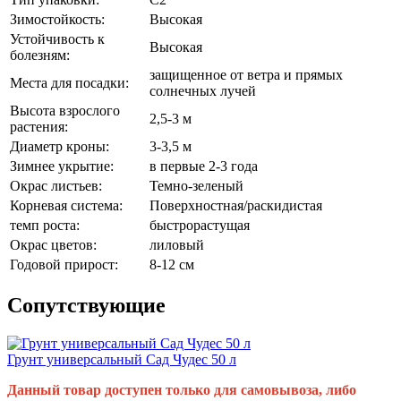
Зимостойкость:
Высокая
Устойчивость к
Высокая
болезням:
защищенное от ветра и прямых
Места для посадки:
солнечных лучей
Высота взрослого
2,5-3 м
растения:
Диаметр кроны:
3-3,5 м
Зимнее укрытие:
в первые 2-3 года
Окрас листьев:
Темно-зеленый
Корневая система:
Поверхностная/раскидистая
темп роста:
быстрорастущая
Окрас цветов:
лиловый
Годовой прирост:
8-12 см
Cопутствующие
Грунт универсальный Сад Чудес 50 л
Данный товар доступен только для самовывоза, либо