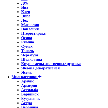
Дуб
Ива
Клен
Липа
Лох
Магнолия
Павлония
Птеростиракс
Осина
Рябина
Сумах
Тополь
Черемуха
Шелковица
Крупномеры лиственные деревья
Яблоня декоративная
Ясень
Многолетники
Арабис
Армерия
Астильбa
Барвинок
Бузульник
Астра
Вероника