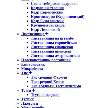
Сосна сибирская кедровая
Кедровый стланик
Кедр Европейский
Криптомерия (Кедр японский)
Кедр Гималайский
Крупномеры кедра
Кедр Ливанский
Лиственница
Лиственница на штамбе
Лиственница европейская
Лиственница сибирская
Лиственница японская
Лиственница американская
Плосковеточник восточный
Кипарисовик
Микробиота
Тис
Тис средний Фармен
Тис средний Хикси
Тис ягодный Элегантиссима
Тсуга
Тсуга канадская
Туевик
Лжетсуга
Метасеквойя