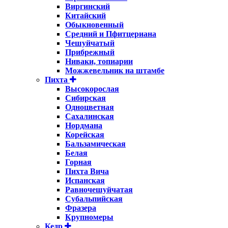
Виргинский
Китайский
Обыкновенный
Средний и Пфитцериана
Чешуйчатый
Прибрежный
Ниваки, топиарии
Можжевельник на штамбе
Пихта
Высокорослая
Сибирская
Одноцветная
Сахалинская
Нордмана
Корейская
Бальзамическая
Белая
Горная
Пихта Вича
Испанская
Равночешуйчатая
Субальпийская
Фразера
Крупномеры
Кедр