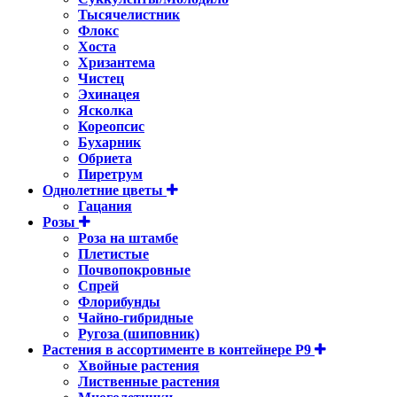
Тысячелистник
Флокс
Хоста
Хризантема
Чистец
Эхинацея
Ясколка
Кореопсис
Бухарник
Обриета
Пиретрум
Однолетние цветы
Гацания
Розы
Роза на штамбе
Плетистые
Почвопокровные
Спрей
Флорибунды
Чайно-гибридные
Ругоза (шиповник)
Растения в ассортименте в контейнере P9
Хвойные растения
Лиственные растения