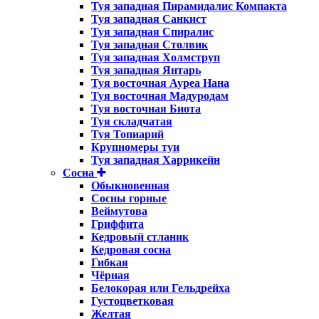
Туя западная Пирамидалис Компакта
Туя западная Санкист
Туя западная Спиралис
Туя западная Столвик
Туя западная Холмструп
Туя западная Янтарь
Туя восточная Ауреа Нана
Туя восточная Мадуродам
Туя восточная Биота
Туя складчатая
Туя Топиарий
Крупномеры туи
Туя западная Харрикейн
Сосна
Обыкновенная
Сосны горные
Веймутова
Гриффита
Кедровый стланик
Кедровая сосна
Гибкая
Чёрная
Белокорая или Гельдрейха
Густоцветковая
Желтая