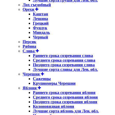
Лучшие сорта груши для Лен. обл.
Лох съедобный
Орехи
Каштан
Лещина
Грецкий
Фундук
Миндаль
Черный
Персик
Рябина
Слива
Раннего срока созревания слива
Среднего срока созревания слива
Позднего срока созревания слива
Лучшие сорта сливы для Лен. обл.
Черешня
Саженцы
Крупномеры Черешни
Яблоня
Раннего срока созревания яблоня
Среднего срока созревания яблоня
Позднего срока созревания яблоня
Колоновидная яблоня
Лучшие сорта яблонь для Лен. обл.