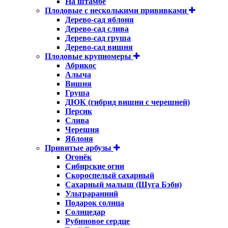
На штамбе
Плодовые с несколькими прививками
Дерево-сад яблоня
Дерево-сад слива
Дерево-сад груша
Дерево-сад вишня
Плодовые крупномеры
Абрикос
Алыча
Вишня
Груша
ДЮК (гибрид вишни с черешней)
Персик
Слива
Черешня
Яблоня
Привитые арбузы
Огонёк
Сибирские огни
Скороспелый сахарный
Сахарный малыш (Шуга Бэби)
Ультраранний
Подарок солнца
Солнцедар
Рубиновое сердце