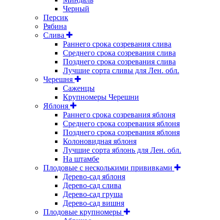
Черный
Персик
Рябина
Слива
Раннего срока созревания слива
Среднего срока созревания слива
Позднего срока созревания слива
Лучшие сорта сливы для Лен. обл.
Черешня
Саженцы
Крупномеры Черешни
Яблоня
Раннего срока созревания яблоня
Среднего срока созревания яблоня
Позднего срока созревания яблоня
Колоновидная яблоня
Лучшие сорта яблонь для Лен. обл.
На штамбе
Плодовые с несколькими прививками
Дерево-сад яблоня
Дерево-сад слива
Дерево-сад груша
Дерево-сад вишня
Плодовые крупномеры