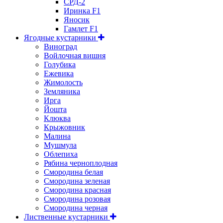
СРД-2
Иринка F1
Яносик
Гамлет F1
Ягодные кустарники
Виноград
Войлочная вишня
Голубика
Ежевика
Жимолость
Земляника
Ирга
Йошта
Клюква
Крыжовник
Малина
Мушмула
Облепиха
Рябина черноплодная
Смородина белая
Смородина зеленая
Смородина красная
Смородина розовая
Смородина черная
Лиственные кустарники