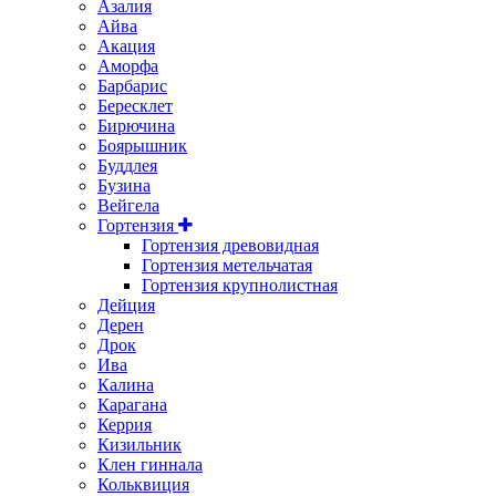
Азалия
Айва
Акация
Аморфа
Барбарис
Бересклет
Бирючина
Боярышник
Буддлея
Бузина
Вейгела
Гортензия
Гортензия древовидная
Гортензия метельчатая
Гортензия крупнолистная
Дейция
Дерен
Дрок
Ива
Калина
Карагана
Керрия
Кизильник
Клен гиннала
Кольквиция