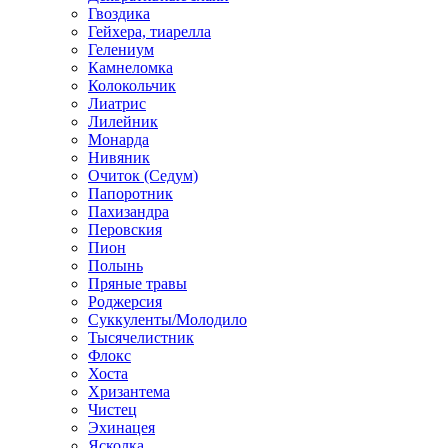
Гвоздика
Гейхера, тиарелла
Гелениум
Камнеломка
Колокольчик
Лиатрис
Лилейник
Монарда
Нивяник
Очиток (Седум)
Папоротник
Пахизандра
Перовския
Пион
Полынь
Пряные травы
Роджерсия
Суккуленты/Молодило
Тысячелистник
Флокс
Хоста
Хризантема
Чистец
Эхинацея
Ясколка