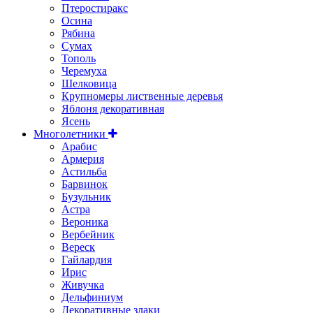
Птеростиракс
Осина
Рябина
Сумах
Тополь
Черемуха
Шелковица
Крупномеры лиственные деревья
Яблоня декоративная
Ясень
Многолетники
Арабис
Армерия
Астильбa
Барвинок
Бузульник
Астра
Вероника
Вербейник
Вереск
Гайлардия
Ирис
Живучка
Дельфиниум
Декоративные злаки