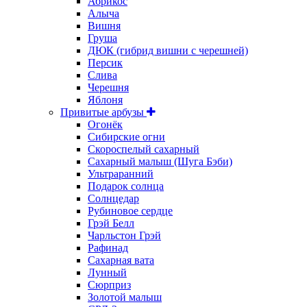
Абрикос
Алыча
Вишня
Груша
ДЮК (гибрид вишни с черешней)
Персик
Слива
Черешня
Яблоня
Привитые арбузы
Огонёк
Сибирские огни
Скороспелый сахарный
Сахарный малыш (Шуга Бэби)
Ультраранний
Подарок солнца
Солнцедар
Рубиновое сердце
Грэй Белл
Чарльстон Грэй
Рафинад
Сахарная вата
Лунный
Сюрприз
Золотой малыш