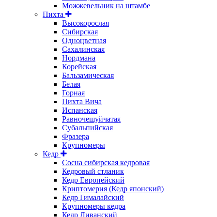
Можжевельник на штамбе
Пихта
Высокорослая
Сибирская
Одноцветная
Сахалинская
Нордмана
Корейская
Бальзамическая
Белая
Горная
Пихта Вича
Испанская
Равночешуйчатая
Субальпийская
Фразера
Крупномеры
Кедр
Сосна сибирская кедровая
Кедровый стланик
Кедр Европейский
Криптомерия (Кедр японский)
Кедр Гималайский
Крупномеры кедра
Кедр Ливанский