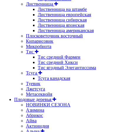
Лиственница
Лиственница на штамбе
Лиственница европейская
Лиственница сибирская
Лиственница японская
Лиственница американская
Плосковеточник восточный
Кипарисовик
Микробиота
Тис
Тис средний Фармен
Тис средний Хикси
Тис ягодный Элегантиссима
Тсуга
Тсуга канадская
Туевик
Лжетсуга
Метасеквойя
Плодовые деревья
НОВИНКИ СЕЗОНА
Азимина
Абрикос
Айва
Актинидия
Алыча