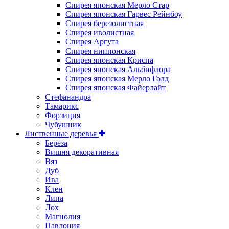
Спирея японская Мерло Стар
Спирея японская Гарвес Рейнбоу
Спирея березолистная
Спирея иволистная
Спирея Аргута
Спирея ниппонская
Спирея японская Криспа
Спирея японская Альбифлора
Спирея японская Мерло Голд
Спирея японская Файерлайт
Стефанандра
Тамарикс
Форзиция
Чубушник
Лиственные деревья
Береза
Вишня декоративная
Вяз
Дуб
Ива
Клен
Липа
Лох
Магнолия
Павлония