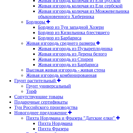
Живая изгородь колючая из Ели русской
Живая изгородь колючая из Ели сербской
Живая изгородь колючая из Можжевельника
обыкновенного Хиберника
Бордюры
Бордюр из Туи западной Хозери
Бордюр из Кизильника блестящего
Бордюр из Барбариса
Живая изгородь среднего размера
Живая изгородь из Пузыреплодника
Живая изгородь из Дерена белого
Живая изгородь из Спиреи
Живая изгородь из Барбариса
Высокая живая изгородь - живая стена
Живая изгородь комбинированная
Грунт растительный
Грунт универсальный
Торф
Сопутствующие товары
Подарочные сертификаты
Туи Российского производства
Новогоднее предложение
Пихта Нордмана и Фразера "Датские елки"
Пихта Нордмана
Пихта Фразера