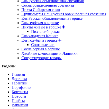
Ель Русская обыкновенная срезанная
Сосна обыкновенная срезанная
Пихта Сибирская спил
Крупномеры Ель Русская обыкновенная срезанная
Ель Русская обыкновенная в горшке
Ель сербская в горшке
Пихты живые в горшке
Пихта сибирская
Ель канадская Коника
Ель голубая в горшке
Сортовые ели
Сосна горная в горшке
Хвойные композиции и Лапники
Сопутствующие товары
Разделы
Главная
Доставка
Гарантии
Портфолио
Контакты
Новости
Прайсы
Вакансии