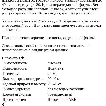
псевдотсуга быстро. Годовой прирост в высоту составляет до
40 см, в ширину - до 20. Крона пирамидальной формы. Ветви
молодого растения направлены вверх, а затем опускаются и
растут горизонтально. Кора гладкая, темно-серого цвета.
Хвоя мягкая, плоская. Хвоинки до 3 см длины, окрашены в
сизо-зеленый цвет. При растирании хвои чувствуется аромат
апельсина.
Шишки висячие, коричневого цвета, яйцевидной формы.
Декоративные особенности пихты позволяют активно
использовать ее в ландшафтном дизайне.
Параметры
Зимостойкость:
высокая
Освещенность:
Полутень
Размер,см:
25-30
Высота взрослого дерева:
30-40 м
Годовой прирост в высоту:
20 -40 см
Зимнее укрытие:
для молодых растений
Корневая система:
поверхностная
Производитель:
Питомник ФАВН