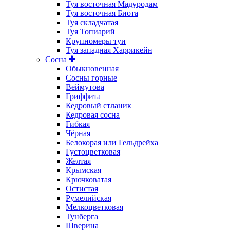
Туя восточная Мадуродам
Туя восточная Биота
Туя складчатая
Туя Топиарий
Крупномеры туи
Туя западная Харрикейн
Сосна
Обыкновенная
Сосны горные
Веймутова
Гриффита
Кедровый стланик
Кедровая сосна
Гибкая
Чёрная
Белокорая или Гельдрейха
Густоцветковая
Желтая
Крымская
Крючковатая
Остистая
Румелийская
Мелкоцветковая
Тунберга
Шверина