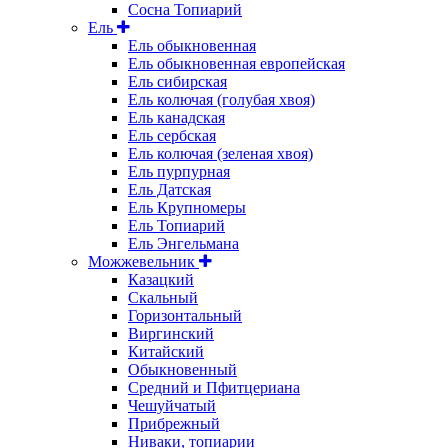
Сосна Топиарий
Ель
Ель обыкновенная
Ель обыкновенная европейская
Ель сибирская
Ель колючая (голубая хвоя)
Ель канадская
Ель сербская
Ель колючая (зеленая хвоя)
Ель пурпурная
Ель Датская
Ель Крупномеры
Ель Топиарий
Ель Энгельмана
Можжевельник
Казацкий
Скальный
Горизонтальный
Виргинский
Китайский
Обыкновенный
Средний и Пфитцериана
Чешуйчатый
Прибрежный
Ниваки, топиарии