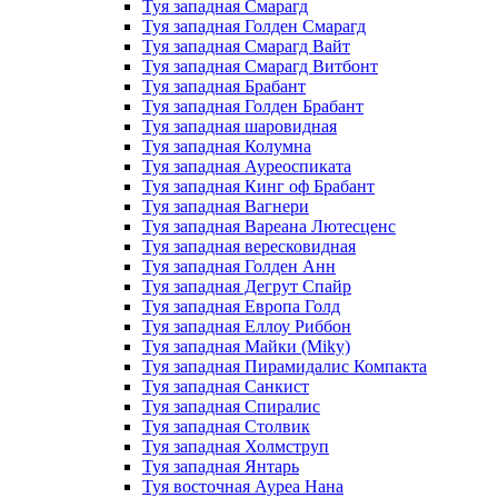
Туя западная Смарагд
Туя западная Голден Смарагд
Туя западная Смарагд Вайт
Туя западная Смарагд Витбонт
Туя западная Брабант
Туя западная Голден Брабант
Туя западная шаровидная
Туя западная Колумна
Туя западная Ауреоспиката
Туя западная Кинг оф Брабант
Туя западная Вагнери
Туя западная Вареана Лютесценс
Туя западная вересковидная
Туя западная Голден Анн
Туя западная Дегрут Спайр
Туя западная Европа Голд
Туя западная Еллоу Риббон
Туя западная Майки (Miky)
Туя западная Пирамидалис Компакта
Туя западная Санкист
Туя западная Спиралис
Туя западная Столвик
Туя западная Холмструп
Туя западная Янтарь
Туя восточная Ауреа Нана