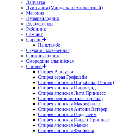
Лапчатка
Луизеания (Миндаль трехлопастный)
Магония
Пузыреплодник
Рододендрон
Рябинник
Самшит
Сирень
На штамбе
Скумпия кожевенная
Снежноягодник
Смородина альпийская
Спирея
Спирея Вангутта
Спирея серая Грефшейм
Спирея японская Широбана (Генпей)
Спирея японская Голдмаунд
Спирея японская Литл Принцесс
Спирея березолистная Тор Голд
Спирея японская Макрофилла
Спирея японская Антони Ватерер
Спирея японская Голдфлейм
Спирея японская Голден Принцесс
Спирея японская Манон
Спирея японская Фробелли