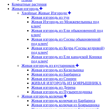
Комнатные растения
Живая изгородь
Хвойные Живые Изгороди
Живая изгородь из туи
Живая Изгородь из Можжевельника под
ключ!
Живая изгородь из Ели обыкновенной под
ключ!
Живая изгородь из Сосны обыкновенной
под ключ!
Живая изгородь из Кедра (Сосны кедровой)
под ключ!
Живая изгородь из Ели канадской Коники
под ключ!
Живая изгородь из кустарников
Живая изгородь из Кизильника
Живая изгородь из Барбариса
Живая изгородь из Спиреи
ЖИВАЯ ИЗГОРОДЬ ИЗ БОЯРЫШНИКА
Живая изгородь из Дерена
Живая изгородь из Пузыреплодника
Живая изгородь колючая
Живая изгородь колючая из Барбариса
Живая изгородь колючая из Боярышника