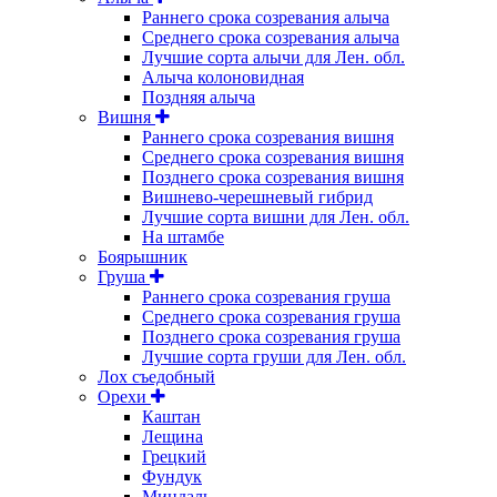
Раннего срока созревания алыча
Среднего срока созревания алыча
Лучшие сорта алычи для Лен. обл.
Алыча колоновидная
Поздняя алыча
Вишня
Раннего срока созревания вишня
Среднего срока созревания вишня
Позднего срока созревания вишня
Вишнево-черешневый гибрид
Лучшие сорта вишни для Лен. обл.
На штамбе
Боярышник
Груша
Раннего срока созревания груша
Среднего срока созревания груша
Позднего срока созревания груша
Лучшие сорта груши для Лен. обл.
Лох съедобный
Орехи
Каштан
Лещина
Грецкий
Фундук
Миндаль