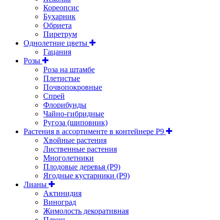
Кореопсис
Бухарник
Обриета
Пиретрум
Однолетние цветы
Гацания
Розы
Роза на штамбе
Плетистые
Почвопокровные
Спрей
Флорибунды
Чайно-гибридные
Ругоза (шиповник)
Растения в ассортименте в контейнере P9
Хвойные растения
Лиственные растения
Многолетники
Плодовые деревья (Р9)
Ягодные кустарники (Р9)
Лианы
Актинидия
Виноград
Жимолость декоративная
Плющ